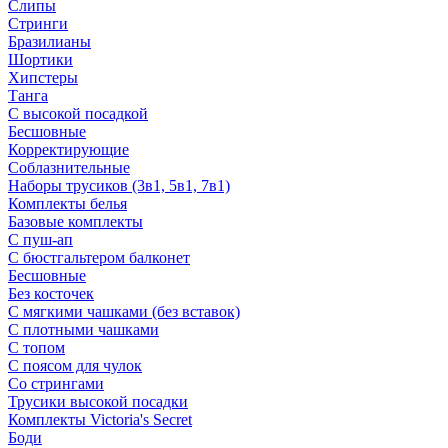
Слипы
Стринги
Бразилианы
Шортики
Хипстеры
Танга
С высокой посадкой
Бесшовные
Корректирующие
Соблазнительные
Наборы трусиков (3в1, 5в1, 7в1)
Комплекты белья
Базовые комплекты
С пуш-ап
С бюстгальтером балконет
Бесшовные
Без косточек
С мягкими чашками (без вставок)
С плотными чашками
С топом
С поясом для чулок
Со стрингами
Трусики высокой посадки
Комплекты Victoria's Secret
Боди