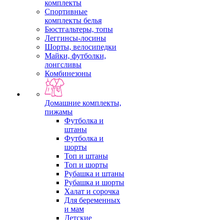
комплекты
Спортивные
комплекты белья
Бюстгальтеры, топы
Леггинсы-лосины
Шорты, велосипедки
Майки, футболки,
лонгсливы
Комбинезоны
Домашние комплекты,
пижамы
Футболка и
штаны
Футболка и
шорты
Топ и штаны
Топ и шорты
Рубашка и штаны
Рубашка и шорты
Халат и сорочка
Для беременных
и мам
Детские