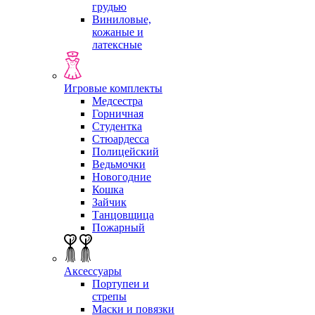
грудью
Виниловые,
кожаные и
латексные
Игровые комплекты
Медсестра
Горничная
Студентка
Стюардесса
Полицейский
Ведьмочки
Новогодние
Кошка
Зайчик
Танцовщица
Пожарный
Аксессуары
Портупеи и
стрепы
Маски и повязки