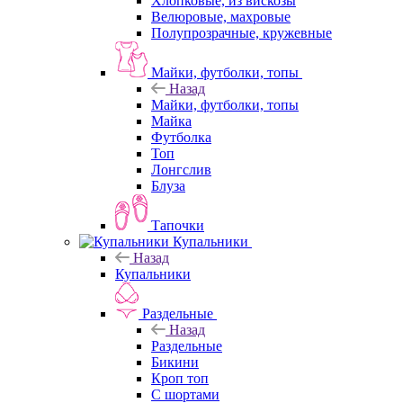
Хлопковые, из вискозы
Велюровые, махровые
Полупрозрачные, кружевные
Майки, футболки, топы
Назад
Майки, футболки, топы
Майка
Футболка
Топ
Лонгслив
Блуза
Тапочки
Купальники
Назад
Купальники
Раздельные
Назад
Раздельные
Бикини
Кроп топ
С шортами