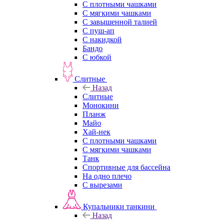
С плотными чашками
С мягкими чашками
С завышенной талией
С пуш-ап
С накидкой
Бандо
С юбкой
Слитные
Назад
Слитные
Монокини
Планж
Майо
Хай-нек
С плотными чашками
С мягкими чашками
Танк
Спортивные для бассейна
На одно плечо
С вырезами
Купальники танкини
Назад