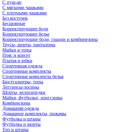
С пуш-ап
С мягкими чашками
С плотными чашками
Без косточек
Бесшовные
Корректирующее боди
Корректирующее белье
Корректирующие боди, грации и комбинезоны
Трусы, шорты, панталоны
Майки и топы
Пояс и корсет
Платья и юбки
Спортивная одежда
Спортивные комплекты
Спортивные комплекты белья
Бюстгальтеры, топы
Леггинсы-лосины
Шорты, велосипедки
Майки, футболки, лонгсливы
Комбинезоны
Домашняя одежда
Домашние комплекты, пижамы
Футболка и штаны
Футболка и шорты
Топ и штаны