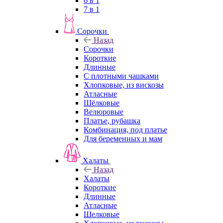
6 в 1
7 в 1
Сорочки
Назад
Сорочки
Короткие
Длинные
С плотными чашками
Хлопковые, из вискозы
Атласные
Шёлковые
Велюровые
Платье, рубашка
Комбинация, под платье
Для беременных и мам
Халаты
Назад
Халаты
Короткие
Длинные
Атласные
Шелковые