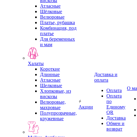
вискозы
Атласные
Шёлковые
Велюровые
Платье, рубашка
Комбинация, под
платье
Для беременных
и мам
Халаты
Короткие
Длинные
Доставка и
Атласные
оплата
Шелковые
О ма
Оплата
Хлопковые, из
Оплата
вискозы
по
Велюровые,
Акции
Единому
махровые
QR
Полупрозрачные,
Доставка
кружевные
Обмен и
возврат