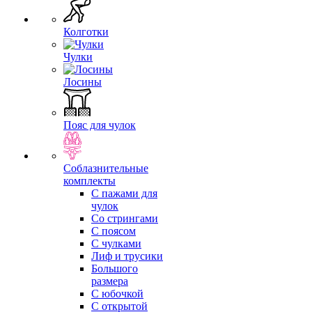
Колготки
Чулки
Лосины
Пояс для чулок
Соблазнительные
комплекты
С пажами для
чулок
Со стрингами
С поясом
С чулками
Лиф и трусики
Большого
размера
С юбочкой
С открытой