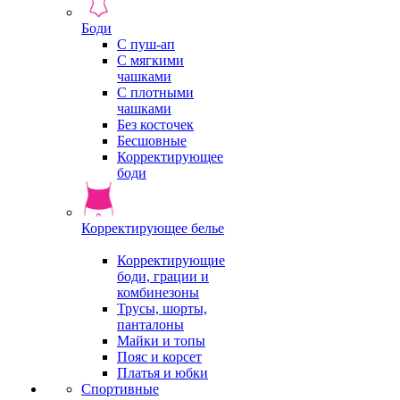
Боди
С пуш-ап
С мягкими
чашками
С плотными
чашками
Без косточек
Бесшовные
Корректирующее
боди
Корректирующее белье
Корректирующие
боди, грации и
комбинезоны
Трусы, шорты,
панталоны
Майки и топы
Пояс и корсет
Платья и юбки
Спортивные