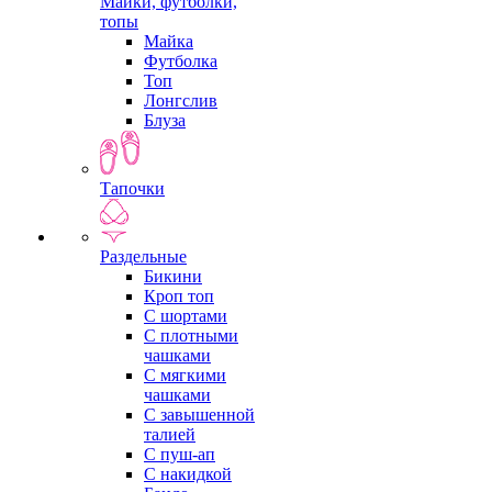
Майки, футболки,
топы
Майка
Футболка
Топ
Лонгслив
Блуза
Тапочки
Раздельные
Бикини
Кроп топ
С шортами
С плотными
чашками
С мягкими
чашками
С завышенной
талией
С пуш-ап
С накидкой