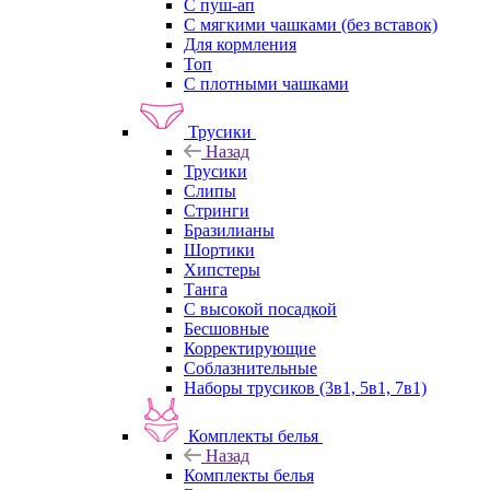
С пуш-ап
С мягкими чашками (без вставок)
Для кормления
Топ
С плотными чашками
Трусики
Назад
Трусики
Слипы
Стринги
Бразилианы
Шортики
Хипстеры
Танга
С высокой посадкой
Бесшовные
Корректирующие
Соблазнительные
Наборы трусиков (3в1, 5в1, 7в1)
Комплекты белья
Назад
Комплекты белья