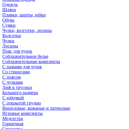
Одежда
Шляпа
Плавки, шорты, юбки
Обувь
Сумки
Чулки, колготки, лосины
Колготки
Чулки
Лосины
Пояс для чулок
Соблазнительное белье
Соблазнительные комплекты
С пажами для чулок
Со стрингами
С поясом
С чулками
Лиф и трусики
Большого размера
С юбочкой
С открытой грудью
Виниловые, кожаные и латексные
Игровые комплекты
Медсестра
Горничная
Студентка