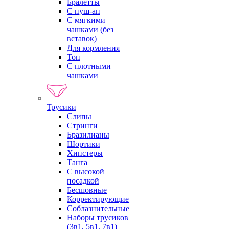
Бралетты
С пуш-ап
С мягкими
чашками (без
вставок)
Для кормления
Топ
С плотными
чашками
Трусики
Слипы
Стринги
Бразилианы
Шортики
Хипстеры
Танга
С высокой
посадкой
Бесшовные
Корректирующие
Соблазнительные
Наборы трусиков
(3в1, 5в1, 7в1)