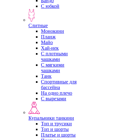
Бандо
С юбкой
Слитные
Монокини
Планж
Майо
Хай-нек
С плотными
чашками
С мягкими
чашками
Танк
Спортивные для
бассейна
На одно плечо
С вырезами
Купальники танкини
Топ и трусики
Топ и шорты
Платье и шорты