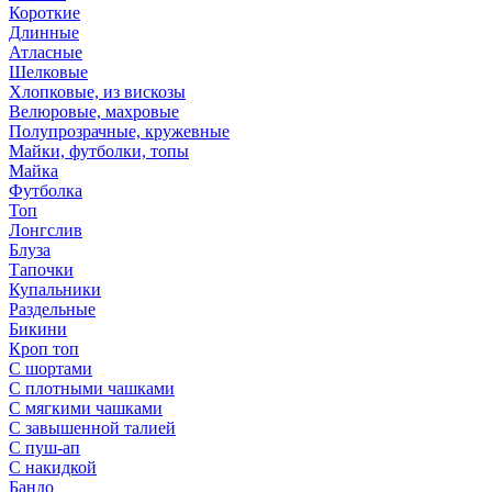
Короткие
Длинные
Атласные
Шелковые
Хлопковые, из вискозы
Велюровые, махровые
Полупрозрачные, кружевные
Майки, футболки, топы
Майка
Футболка
Топ
Лонгслив
Блуза
Тапочки
Купальники
Раздельные
Бикини
Кроп топ
С шортами
С плотными чашками
С мягкими чашками
С завышенной талией
С пуш-ап
С накидкой
Бандо