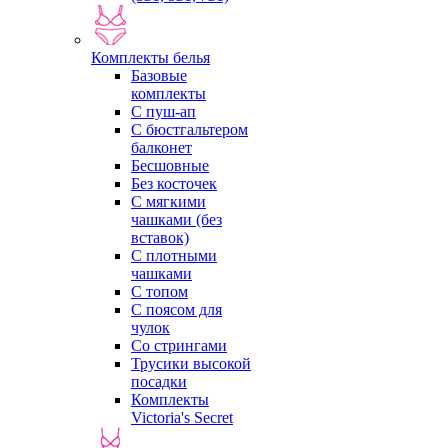
Комплекты белья
Базовые
комплекты
С пуш-ап
С бюстгальтером
балконет
Бесшовные
Без косточек
С мягкими
чашками (без
вставок)
С плотными
чашками
С топом
С поясом для
чулок
Со стрингами
Трусики высокой
посадки
Комплекты
Victoria's Secret