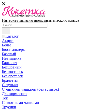
Интернет-магазин представительского класса
Каталог
Акции
Бельё
Бюстгальтеры
Базовый
Невидимка
Балконет
Бесшовный
Без косточек
Без бретелей
Бралетты
С пуш-ап
С мягкими чашками (без вставок)
Для кормления
Топ
С плотными чашками
Трусики