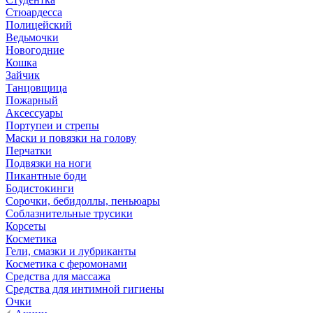
Стюардесса
Полицейский
Ведьмочки
Новогодние
Кошка
Зайчик
Танцовщица
Пожарный
Аксессуары
Портупеи и стрепы
Маски и повязки на голову
Перчатки
Подвязки на ноги
Пикантные боди
Бодистокинги
Сорочки, бебидоллы, пеньюары
Соблазнительные трусики
Корсеты
Косметика
Гели, смазки и лубриканты
Косметика с феромонами
Средства для массажа
Средства для интимной гигиены
Очки