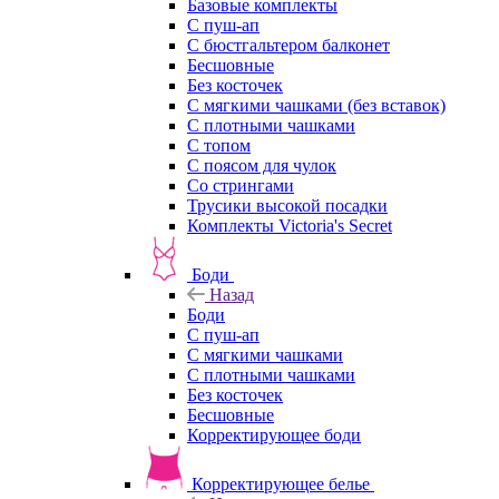
Базовые комплекты
С пуш-ап
С бюстгальтером балконет
Бесшовные
Без косточек
С мягкими чашками (без вставок)
С плотными чашками
С топом
С поясом для чулок
Со стрингами
Трусики высокой посадки
Комплекты Victoria's Secret
Боди
Назад
Боди
С пуш-ап
С мягкими чашками
С плотными чашками
Без косточек
Бесшовные
Корректирующее боди
Корректирующее белье