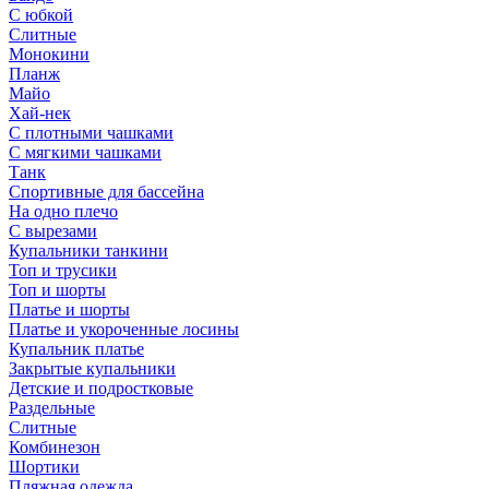
С юбкой
Слитные
Монокини
Планж
Майо
Хай-нек
С плотными чашками
С мягкими чашками
Танк
Спортивные для бассейна
На одно плечо
С вырезами
Купальники танкини
Топ и трусики
Топ и шорты
Платье и шорты
Платье и укороченные лосины
Купальник платье
Закрытые купальники
Детские и подростковые
Раздельные
Слитные
Комбинезон
Шортики
Пляжная одежда