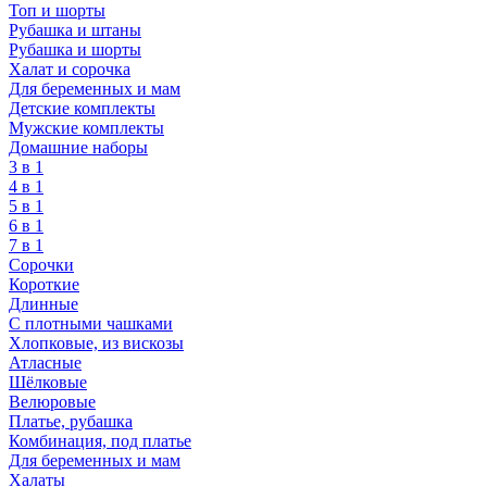
Топ и шорты
Рубашка и штаны
Рубашка и шорты
Халат и сорочка
Для беременных и мам
Детские комплекты
Мужские комплекты
Домашние наборы
3 в 1
4 в 1
5 в 1
6 в 1
7 в 1
Сорочки
Короткие
Длинные
С плотными чашками
Хлопковые, из вискозы
Атласные
Шёлковые
Велюровые
Платье, рубашка
Комбинация, под платье
Для беременных и мам
Халаты