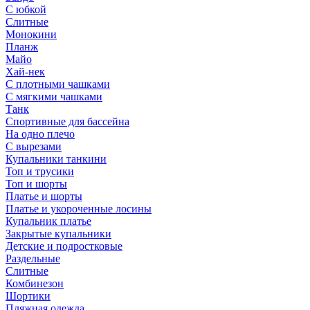
С юбкой
Слитные
Монокини
Планж
Майо
Хай-нек
С плотными чашками
С мягкими чашками
Танк
Спортивные для бассейна
На одно плечо
С вырезами
Купальники танкини
Топ и трусики
Топ и шорты
Платье и шорты
Платье и укороченные лосины
Купальник платье
Закрытые купальники
Детские и подростковые
Раздельные
Слитные
Комбинезон
Шортики
Пляжная одежда