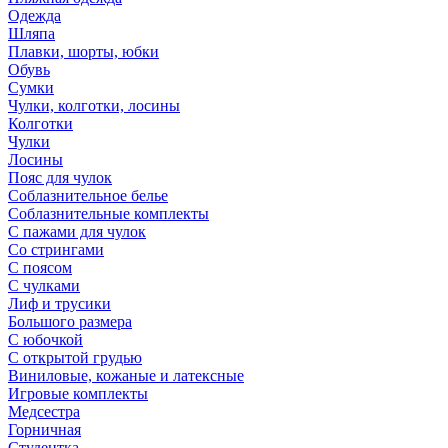
Одежда
Шляпа
Плавки, шорты, юбки
Обувь
Сумки
Чулки, колготки, лосины
Колготки
Чулки
Лосины
Пояс для чулок
Соблазнительное белье
Соблазнительные комплекты
С пажами для чулок
Со стрингами
С поясом
С чулками
Лиф и трусики
Большого размера
С юбочкой
С открытой грудью
Виниловые, кожаные и латексные
Игровые комплекты
Медсестра
Горничная
Студентка