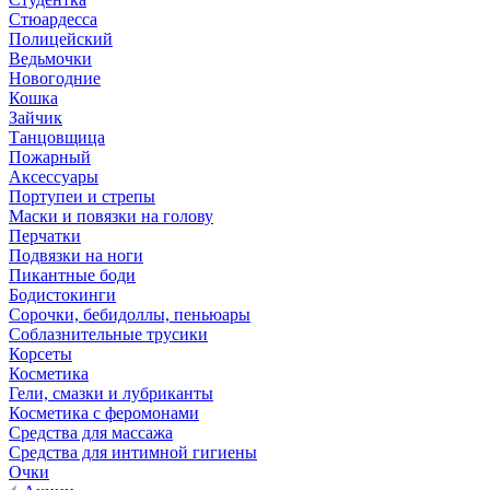
Стюардесса
Полицейский
Ведьмочки
Новогодние
Кошка
Зайчик
Танцовщица
Пожарный
Аксессуары
Портупеи и стрепы
Маски и повязки на голову
Перчатки
Подвязки на ноги
Пикантные боди
Бодистокинги
Сорочки, бебидоллы, пеньюары
Соблазнительные трусики
Корсеты
Косметика
Гели, смазки и лубриканты
Косметика с феромонами
Средства для массажа
Средства для интимной гигиены
Очки