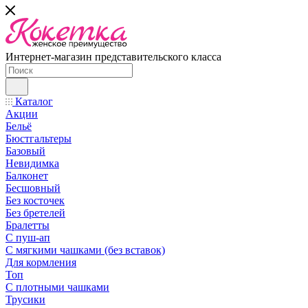
Интернет-магазин представительского класса
Каталог
Акции
Бельё
Бюстгальтеры
Базовый
Невидимка
Балконет
Бесшовный
Без косточек
Без бретелей
Бралетты
С пуш-ап
С мягкими чашками (без вставок)
Для кормления
Топ
С плотными чашками
Трусики