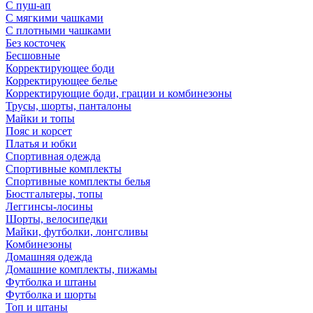
С пуш-ап
С мягкими чашками
С плотными чашками
Без косточек
Бесшовные
Корректирующее боди
Корректирующее белье
Корректирующие боди, грации и комбинезоны
Трусы, шорты, панталоны
Майки и топы
Пояс и корсет
Платья и юбки
Спортивная одежда
Спортивные комплекты
Спортивные комплекты белья
Бюстгальтеры, топы
Леггинсы-лосины
Шорты, велосипедки
Майки, футболки, лонгсливы
Комбинезоны
Домашняя одежда
Домашние комплекты, пижамы
Футболка и штаны
Футболка и шорты
Топ и штаны