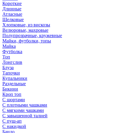
Короткие
Длинные
Атласные
Шелковые
Хлопковые, из вискозы
Велюровые, махровые
Полупрозрачные, кружевные
Майки, футболки, топы
Майка
Футболка
Топ
Лонгслив
Блуза
Тапочки
Купальники
Раздельные
Бикини
Кроп топ
С шортами
С плотными чашками
С мягкими чашками
С завышенной талией
С пуш-ап
С накидкой
Бандо