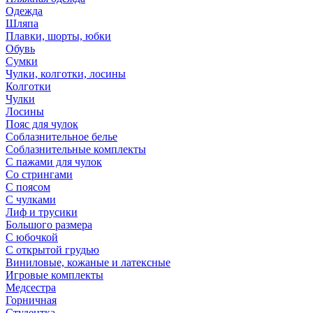
Одежда
Шляпа
Плавки, шорты, юбки
Обувь
Сумки
Чулки, колготки, лосины
Колготки
Чулки
Лосины
Пояс для чулок
Соблазнительное белье
Соблазнительные комплекты
С пажами для чулок
Со стрингами
С поясом
С чулками
Лиф и трусики
Большого размера
С юбочкой
С открытой грудью
Виниловые, кожаные и латексные
Игровые комплекты
Медсестра
Горничная
Студентка