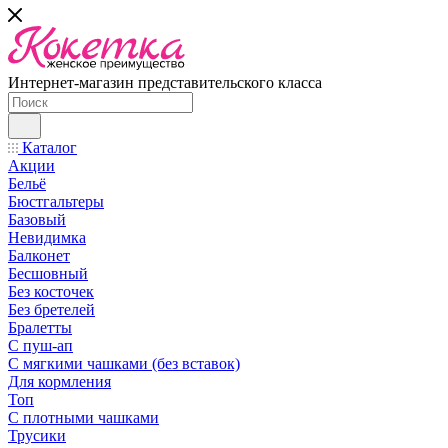
Интернет-магазин представительского класса
Каталог
Акции
Бельё
Бюстгальтеры
Базовый
Невидимка
Балконет
Бесшовный
Без косточек
Без бретелей
Бралетты
С пуш-ап
С мягкими чашками (без вставок)
Для кормления
Топ
С плотными чашками
Трусики