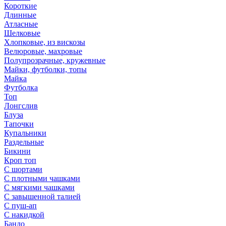
Короткие
Длинные
Атласные
Шелковые
Хлопковые, из вискозы
Велюровые, махровые
Полупрозрачные, кружевные
Майки, футболки, топы
Майка
Футболка
Топ
Лонгслив
Блуза
Тапочки
Купальники
Раздельные
Бикини
Кроп топ
С шортами
С плотными чашками
С мягкими чашками
С завышенной талией
С пуш-ап
С накидкой
Бандо