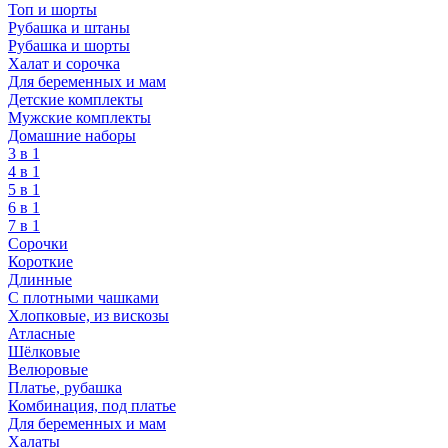
Топ и шорты
Рубашка и штаны
Рубашка и шорты
Халат и сорочка
Для беременных и мам
Детские комплекты
Мужские комплекты
Домашние наборы
3 в 1
4 в 1
5 в 1
6 в 1
7 в 1
Сорочки
Короткие
Длинные
С плотными чашками
Хлопковые, из вискозы
Атласные
Шёлковые
Велюровые
Платье, рубашка
Комбинация, под платье
Для беременных и мам
Халаты