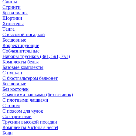
Слипы
Стринги
Бразилианы
Шортики
Хипстеры
Танга
С высокой посадкой
Бесшовные
Корректирующие
Соблазнительные
Наборы трусиков (3в1, 5в1, 7в1)
Комплекты белья
Базовые комплекты
С пуш-ап
С бюстгальтером балконет
Бесшовные
Без косточек
С мягкими чашками (без вставок)
С плотными чашками
С топом
С поясом для чулок
Со стрингами
Трусики высокой посадки
Комплекты Victoria's Secret
Боди