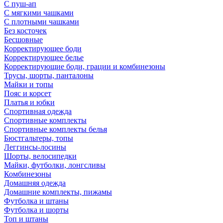
С пуш-ап
С мягкими чашками
С плотными чашками
Без косточек
Бесшовные
Корректирующее боди
Корректирующее белье
Корректирующие боди, грации и комбинезоны
Трусы, шорты, панталоны
Майки и топы
Пояс и корсет
Платья и юбки
Спортивная одежда
Спортивные комплекты
Спортивные комплекты белья
Бюстгальтеры, топы
Леггинсы-лосины
Шорты, велосипедки
Майки, футболки, лонгсливы
Комбинезоны
Домашняя одежда
Домашние комплекты, пижамы
Футболка и штаны
Футболка и шорты
Топ и штаны