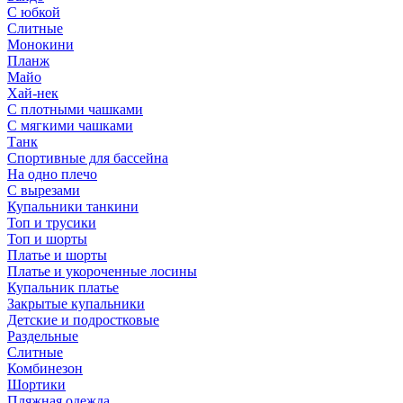
С юбкой
Слитные
Монокини
Планж
Майо
Хай-нек
С плотными чашками
С мягкими чашками
Танк
Спортивные для бассейна
На одно плечо
С вырезами
Купальники танкини
Топ и трусики
Топ и шорты
Платье и шорты
Платье и укороченные лосины
Купальник платье
Закрытые купальники
Детские и подростковые
Раздельные
Слитные
Комбинезон
Шортики
Пляжная одежда