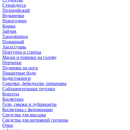
Стюардесса
Полицейский
Ведьмочки
Новогодние
Кошка
Зайчик
Танцовщица
Пожарный
Аксессуары
Портупеи и стрепы
Маски и повязки на голову
Перчатки
Подвязки на ноги
Пикантные боди
Бодистокинги
Сорочки, бебидоллы, пеньюары
Соблазнительные трусики
Корсеты
Косметика
Гели, смазки и лубриканты
Косметика с феромонами
Средства для массажа
Средства для интимной гигиены
Очки