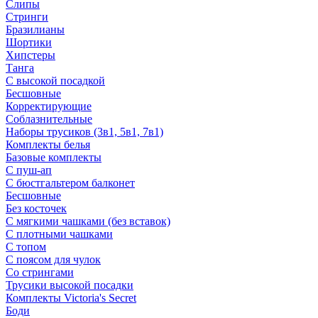
Слипы
Стринги
Бразилианы
Шортики
Хипстеры
Танга
С высокой посадкой
Бесшовные
Корректирующие
Соблазнительные
Наборы трусиков (3в1, 5в1, 7в1)
Комплекты белья
Базовые комплекты
С пуш-ап
С бюстгальтером балконет
Бесшовные
Без косточек
С мягкими чашками (без вставок)
С плотными чашками
С топом
С поясом для чулок
Со стрингами
Трусики высокой посадки
Комплекты Victoria's Secret
Боди