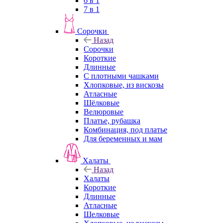
6 в 1
7 в 1
Сорочки
Назад
Сорочки
Короткие
Длинные
С плотными чашками
Хлопковые, из вискозы
Атласные
Шёлковые
Велюровые
Платье, рубашка
Комбинация, под платье
Для беременных и мам
Халаты
Назад
Халаты
Короткие
Длинные
Атласные
Шелковые