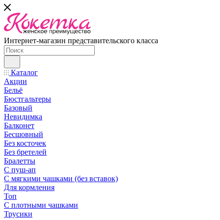
Интернет-магазин представительского класса
Каталог
Акции
Бельё
Бюстгальтеры
Базовый
Невидимка
Балконет
Бесшовный
Без косточек
Без бретелей
Бралетты
С пуш-ап
С мягкими чашками (без вставок)
Для кормления
Топ
С плотными чашками
Трусики