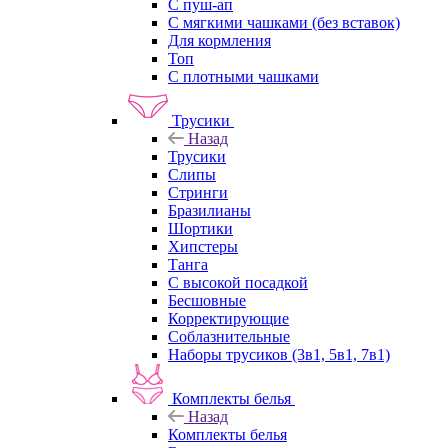
С пуш-ап
С мягкими чашками (без вставок)
Для кормления
Топ
С плотными чашками
Трусики
Назад
Трусики
Слипы
Стринги
Бразилианы
Шортики
Хипстеры
Танга
С высокой посадкой
Бесшовные
Корректирующие
Соблазнительные
Наборы трусиков (3в1, 5в1, 7в1)
Комплекты белья
Назад
Комплекты белья