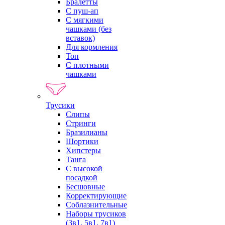
Бралетты
С пуш-ап
С мягкими
чашками (без
вставок)
Для кормления
Топ
С плотными
чашками
Трусики
Слипы
Стринги
Бразилианы
Шортики
Хипстеры
Танга
С высокой
посадкой
Бесшовные
Корректирующие
Соблазнительные
Наборы трусиков
(3в1, 5в1, 7в1)