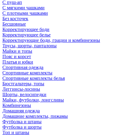
С пуш-ап
С мягкими чашками
С плотными чашками
Без косточек
Бесшовные
Корректирующее боди
Корректирующее белье
Корректирующие боди, грации и комбинезоны
Трусы, шорты, панталоны
Майки и топы
Пояс и корсет
Платья и юбки
Спортивная одежда
Спортивные комплекты
Спортивные комплекты белья
Бюстгальтеры, топы
Леггинсы-лосины
Шорты, велосипедки
Майки, футболки, лонгсливы
Комбинезоны
Домашняя одежда
Домашние комплекты, пижамы
Футболка и штаны
Футболка и шорты
Топ и штаны