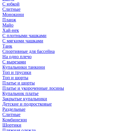
С юбкой
Слитные
Монокини
Планж
Майо
Хай-нек
С плотными чашками
С мягкими чашками
Танк
Спортивные для бассейна
На одно плечо
С вырезами
Купальники танкини
Топ и трусики
Топ и шорты
Платье и шорты
Платье и укороченные лосины
Купальник платье
Закрытые купальники
Детские и подростковые
Раздельные
Слитные
Комбинезон
Шортики
Пляжная одежда