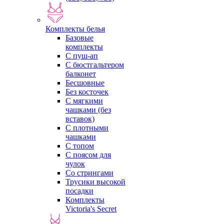
Комплекты белья
Базовые
комплекты
С пуш-ап
С бюстгальтером
балконет
Бесшовные
Без косточек
С мягкими
чашками (без
вставок)
С плотными
чашками
С топом
С поясом для
чулок
Со стрингами
Трусики высокой
посадки
Комплекты
Victoria's Secret