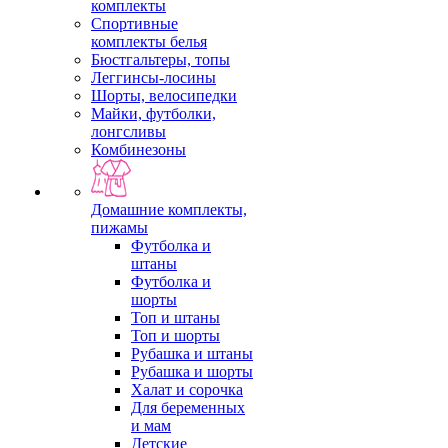
комплекты
Спортивные
комплекты белья
Бюстгальтеры, топы
Леггинсы-лосины
Шорты, велосипедки
Майки, футболки,
лонгсливы
Комбинезоны
Домашние комплекты,
пижамы
Футболка и
штаны
Футболка и
шорты
Топ и штаны
Топ и шорты
Рубашка и штаны
Рубашка и шорты
Халат и сорочка
Для беременных
и мам
Детские