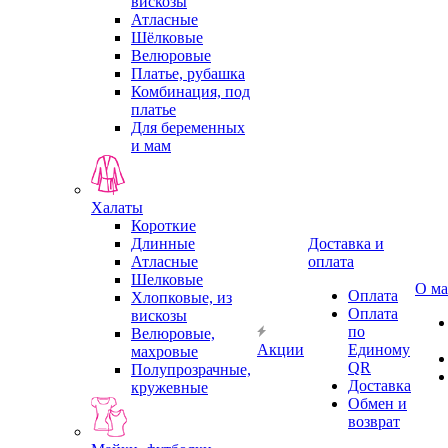
вискозы
Атласные
Шёлковые
Велюровые
Платье, рубашка
Комбинация, под
платье
Для беременных
и мам
Халаты
Короткие
Длинные
Доставка и
Атласные
оплата
Шелковые
О ма
Оплата
Хлопковые, из
Оплата
вискозы
по
Велюровые,
Акции
Единому
махровые
QR
Полупрозрачные,
Доставка
кружевные
Обмен и
возврат