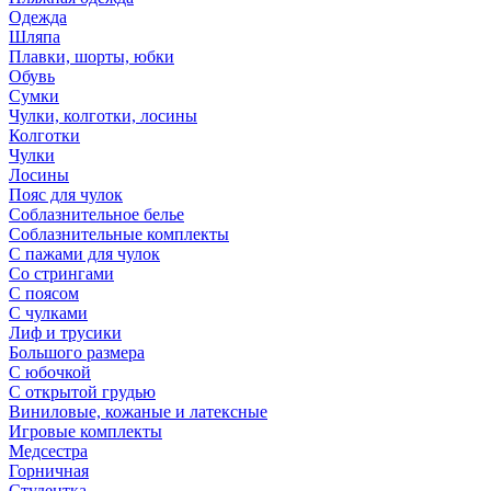
Одежда
Шляпа
Плавки, шорты, юбки
Обувь
Сумки
Чулки, колготки, лосины
Колготки
Чулки
Лосины
Пояс для чулок
Соблазнительное белье
Соблазнительные комплекты
С пажами для чулок
Со стрингами
С поясом
С чулками
Лиф и трусики
Большого размера
С юбочкой
С открытой грудью
Виниловые, кожаные и латексные
Игровые комплекты
Медсестра
Горничная
Студентка