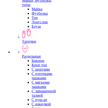
Майки, футболки,
топы
Майка
Футболка
Топ
Лонгслив
Блуза
Тапочки
Раздельные
Бикини
Кроп топ
С шортами
С плотными
чашками
С мягкими
чашками
С завышенной
талией
С пуш-ап
С накидкой