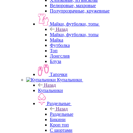
Хлопковые, из вискозы
Велюровые, махровые
Полупрозрачные, кружевные
Майки, футболки, топы
Назад
Майки, футболки, топы
Майка
Футболка
Топ
Лонгслив
Блуза
Тапочки
Купальники
Назад
Купальники
Раздельные
Назад
Раздельные
Бикини
Кроп топ
С шортами