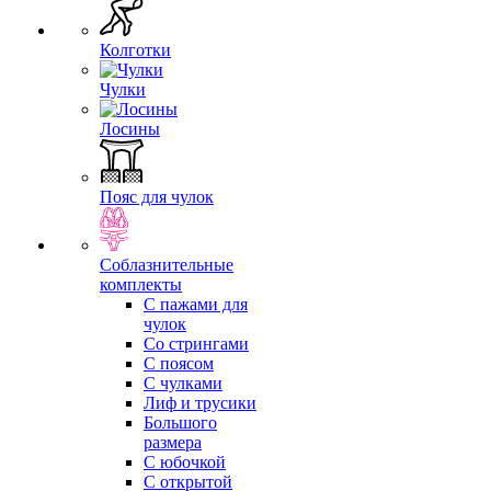
Колготки
Чулки
Лосины
Пояс для чулок
Соблазнительные
комплекты
С пажами для
чулок
Со стрингами
С поясом
С чулками
Лиф и трусики
Большого
размера
С юбочкой
С открытой