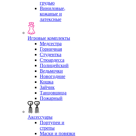
грудью
Виниловые,
кожаные и
латексные
Игровые комплекты
Медсестра
Горничная
Студентка
Стюардесса
Полицейский
Ведьмочки
Новогодние
Кошка
Зайчик
Танцовщица
Пожарный
Аксессуары
Портупеи и
стрепы
Маски и повязки