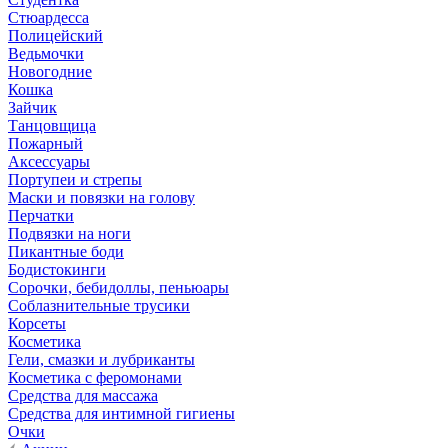
Стюардесса
Полицейский
Ведьмочки
Новогодние
Кошка
Зайчик
Танцовщица
Пожарный
Аксессуары
Портупеи и стрепы
Маски и повязки на голову
Перчатки
Подвязки на ноги
Пикантные боди
Бодистокинги
Сорочки, бебидоллы, пеньюары
Соблазнительные трусики
Корсеты
Косметика
Гели, смазки и лубриканты
Косметика с феромонами
Средства для массажа
Средства для интимной гигиены
Очки