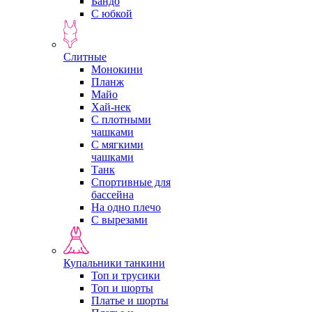
Бандо
С юбкой
Слитные
Монокини
Планж
Майо
Хай-нек
С плотными
чашками
С мягкими
чашками
Танк
Спортивные для
бассейна
На одно плечо
С вырезами
Купальники танкини
Топ и трусики
Топ и шорты
Платье и шорты