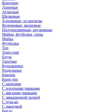
Короткие
Длинные
Атласные
Шелковые
Хлопковые, из вискозы
Велюровые, махровые
Полупрозрачные, кружевные
Майки, футболки, топы
Майка
Футболка
Топ
Лонгслив
Блуза
Тапочки
Купальники
Раздельные
Бикини
Кроп топ
С шортами
С плотными чашками
С мягкими чашками
С завышенной талией
С пуш-ап
С накидкой
Бандо