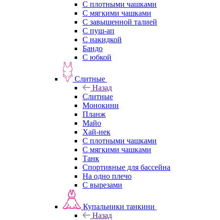
С плотными чашками
С мягкими чашками
С завышенной талией
С пуш-ап
С накидкой
Бандо
С юбкой
Слитные
Назад
Слитные
Монокини
Планж
Майо
Хай-нек
С плотными чашками
С мягкими чашками
Танк
Спортивные для бассейна
На одно плечо
С вырезами
Купальники танкини
Назад