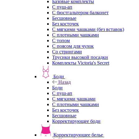
Базовые комплекты
С пуш-ап
С бюстгальтером балконет
Бесшовные
Без косточек
С мягкими чашками (без вставок)
С плотными чашками
С топом
С поясом для чулок
Со стрингами
Трусики высокой посадки
Комплекты Victoria's Secret
Боди
Назад
Боди
С пуш-ап
С мягкими чашками
С плотными чашками
Без косточек
Бесшовные
Корректирующее боди
Корректирующее белье