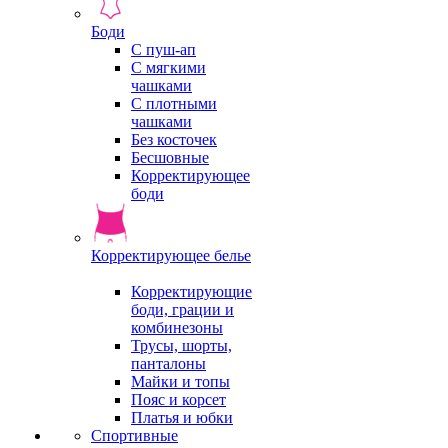
Боди
С пуш-ап
С мягкими
чашками
С плотными
чашками
Без косточек
Бесшовные
Корректирующее
боди
Корректирующее белье
Корректирующие
боди, грации и
комбинезоны
Трусы, шорты,
панталоны
Майки и топы
Пояс и корсет
Платья и юбки
Спортивные