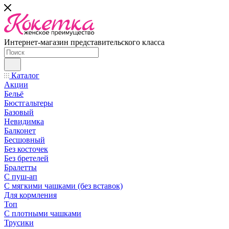
Интернет-магазин представительского класса
Каталог
Акции
Бельё
Бюстгальтеры
Базовый
Невидимка
Балконет
Бесшовный
Без косточек
Без бретелей
Бралетты
С пуш-ап
С мягкими чашками (без вставок)
Для кормления
Топ
С плотными чашками
Трусики