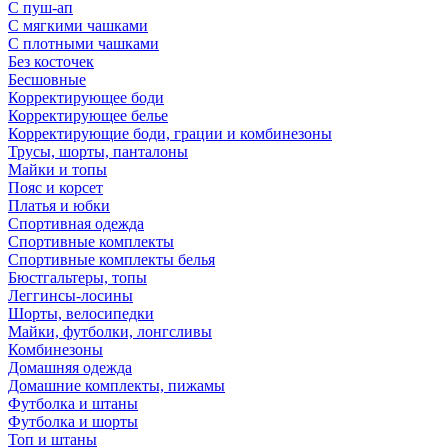
С пуш-ап
С мягкими чашками
С плотными чашками
Без косточек
Бесшовные
Корректирующее боди
Корректирующее белье
Корректирующие боди, грации и комбинезоны
Трусы, шорты, панталоны
Майки и топы
Пояс и корсет
Платья и юбки
Спортивная одежда
Спортивные комплекты
Спортивные комплекты белья
Бюстгальтеры, топы
Леггинсы-лосины
Шорты, велосипедки
Майки, футболки, лонгсливы
Комбинезоны
Домашняя одежда
Домашние комплекты, пижамы
Футболка и штаны
Футболка и шорты
Топ и штаны