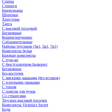
Слипы
Стринги
Бразилианы
Шортики
Хипстеры
Танга
С высокой посадкой
Бесшовные
Корректирующие
Соблазнительные
Наборы трусиков (3в1, 5в1, 7в1)
Комплекты белья
Базовые комплекты
С пуш-ап
С бюстгальтером балконет
Бесшовные
Без косточек
С мягкими чашками (без вставок)
С плотными чашками
С топом
С поясом для чулок
Со стрингами
Трусики высокой посадки
Комплекты Victoria's Secret
Боди