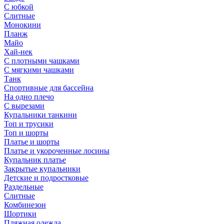
С юбкой
Слитные
Монокини
Планж
Майо
Хай-нек
С плотными чашками
С мягкими чашками
Танк
Спортивные для бассейна
На одно плечо
С вырезами
Купальники танкини
Топ и трусики
Топ и шорты
Платье и шорты
Платье и укороченные лосины
Купальник платье
Закрытые купальники
Детские и подростковые
Раздельные
Слитные
Комбинезон
Шортики
Пляжная одежда