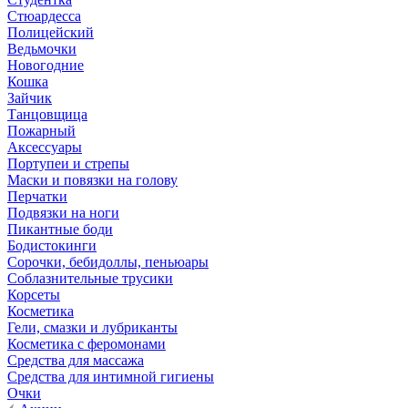
Стюардесса
Полицейский
Ведьмочки
Новогодние
Кошка
Зайчик
Танцовщица
Пожарный
Аксессуары
Портупеи и стрепы
Маски и повязки на голову
Перчатки
Подвязки на ноги
Пикантные боди
Бодистокинги
Сорочки, бебидоллы, пеньюары
Соблазнительные трусики
Корсеты
Косметика
Гели, смазки и лубриканты
Косметика с феромонами
Средства для массажа
Средства для интимной гигиены
Очки