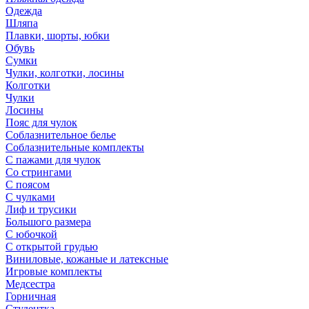
Одежда
Шляпа
Плавки, шорты, юбки
Обувь
Сумки
Чулки, колготки, лосины
Колготки
Чулки
Лосины
Пояс для чулок
Соблазнительное белье
Соблазнительные комплекты
С пажами для чулок
Со стрингами
С поясом
С чулками
Лиф и трусики
Большого размера
С юбочкой
С открытой грудью
Виниловые, кожаные и латексные
Игровые комплекты
Медсестра
Горничная
Студентка