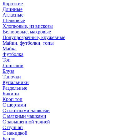
Короткие
Длинные
Атласные
Шелковые
Хлопковые, из вискозы
Велюровые, махровые
Полупрозрачные, кружевные
Майки, футболки, топы
Майка
Футболка
Топ
Лонгслив
Блуза
Тапочки
Купальники
Раздельные
Бикини
Кроп топ
С шортами
С плотными чашками
С мягкими чашками
С завышенной талией
С пуш-ап
С накидкой
Бандо