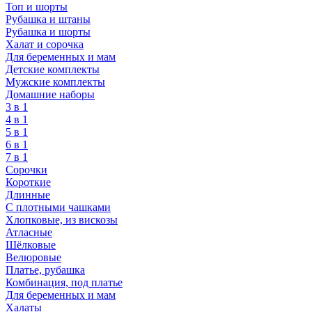
Топ и шорты
Рубашка и штаны
Рубашка и шорты
Халат и сорочка
Для беременных и мам
Детские комплекты
Мужские комплекты
Домашние наборы
3 в 1
4 в 1
5 в 1
6 в 1
7 в 1
Сорочки
Короткие
Длинные
С плотными чашками
Хлопковые, из вискозы
Атласные
Шёлковые
Велюровые
Платье, рубашка
Комбинация, под платье
Для беременных и мам
Халаты