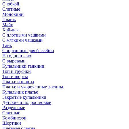
С юбкой
Слитные
Монокини
Планж
Майо
Хай-нек
С плотными чашками
С мягкими чашками
Танк
Спортивные для бассейна
На одно плечо
С вырезами
Купальники танкини
Топ и трусики
Топ и шорты
Платье и шорты
Платье и укороченные лосины
Купальник платье
Закрытые купальники
Детские и подростковые
Раздельные
Слитные
Комбинезон
Шортики
Пляжная одежда