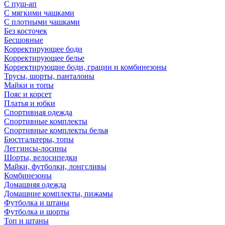
С пуш-ап
С мягкими чашками
С плотными чашками
Без косточек
Бесшовные
Корректирующее боди
Корректирующее белье
Корректирующие боди, грации и комбинезоны
Трусы, шорты, панталоны
Майки и топы
Пояс и корсет
Платья и юбки
Спортивная одежда
Спортивные комплекты
Спортивные комплекты белья
Бюстгальтеры, топы
Леггинсы-лосины
Шорты, велосипедки
Майки, футболки, лонгсливы
Комбинезоны
Домашняя одежда
Домашние комплекты, пижамы
Футболка и штаны
Футболка и шорты
Топ и штаны