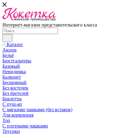
Интернет-магазин представительского класса
Каталог
Акции
Бельё
Бюстгальтеры
Базовый
Невидимка
Балконет
Бесшовный
Без косточек
Без бретелей
Бралетты
С пуш-ап
С мягкими чашками (без вставок)
Для кормления
Топ
С плотными чашками
Трусики