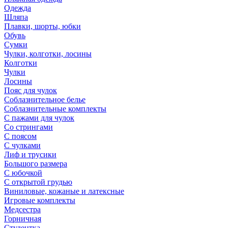
Одежда
Шляпа
Плавки, шорты, юбки
Обувь
Сумки
Чулки, колготки, лосины
Колготки
Чулки
Лосины
Пояс для чулок
Соблазнительное белье
Соблазнительные комплекты
С пажами для чулок
Со стрингами
С поясом
С чулками
Лиф и трусики
Большого размера
С юбочкой
С открытой грудью
Виниловые, кожаные и латексные
Игровые комплекты
Медсестра
Горничная
Студентка