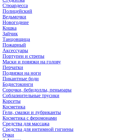
Стюардесса
Полицейский
Ведьмочки
Новогодние
Кошка
Зайчик
Танцовщица
Пожарный
Аксессуары
Портупеи и стрепы
Маски и повязки на голову
Перчатки
Подвязки на ноги
Пикантные боди
Бодистокинги
Сорочки, бебидоллы, пеньюары
Соблазнительные трусики
Корсеты
Косметика
Гели, смазки и лубриканты
Косметика с феромонами
Средства для массажа
Средства для интимной гигиены
Очки