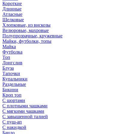
Короткие
Длинные
Атласные
Шелковые
Хлопковые, из вискозы
Велюровые, махровые
Полупрозрачные, кружевные
Майки, футболки, топы
Майка
Футболка
Топ
Лонгслив
Блуза
Тапочки
Купальники
Раздельные
Бикини
Кроп топ
С шортами
С плотными чашками
С мягкими чашками
С завышенной талией
С пуш-ап
С накидкой
Бандо