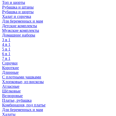
Топ и шорты
Рубашка и штаны
Рубашка и шорты
Халат и сорочка
Для беременных и мам
Детские комплекты
Мужские комплекты
Домашние наборы
3 в 1
4 в 1
5 в 1
6 в 1
7 в 1
Сорочки
Короткие
Длинные
С плотными чашками
Хлопковые, из вискозы
Атласные
Шёлковые
Велюровые
Платье, рубашка
Комбинация, под платье
Для беременных и мам
Халаты