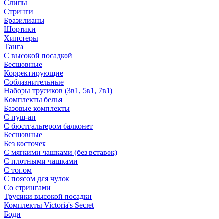
Слипы
Стринги
Бразилианы
Шортики
Хипстеры
Танга
С высокой посадкой
Бесшовные
Корректирующие
Соблазнительные
Наборы трусиков (3в1, 5в1, 7в1)
Комплекты белья
Базовые комплекты
С пуш-ап
С бюстгальтером балконет
Бесшовные
Без косточек
С мягкими чашками (без вставок)
С плотными чашками
С топом
С поясом для чулок
Со стрингами
Трусики высокой посадки
Комплекты Victoria's Secret
Боди