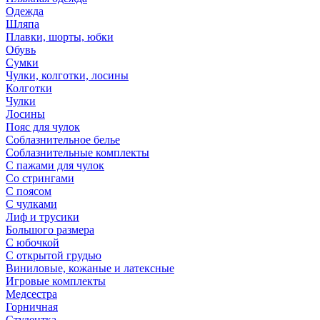
Одежда
Шляпа
Плавки, шорты, юбки
Обувь
Сумки
Чулки, колготки, лосины
Колготки
Чулки
Лосины
Пояс для чулок
Соблазнительное белье
Соблазнительные комплекты
С пажами для чулок
Со стрингами
С поясом
С чулками
Лиф и трусики
Большого размера
С юбочкой
С открытой грудью
Виниловые, кожаные и латексные
Игровые комплекты
Медсестра
Горничная
Студентка