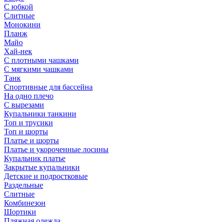
С юбкой
Слитные
Монокини
Планж
Майо
Хай-нек
С плотными чашками
С мягкими чашками
Танк
Спортивные для бассейна
На одно плечо
С вырезами
Купальники танкини
Топ и трусики
Топ и шорты
Платье и шорты
Платье и укороченные лосины
Купальник платье
Закрытые купальники
Детские и подростковые
Раздельные
Слитные
Комбинезон
Шортики
Пляжная одежда