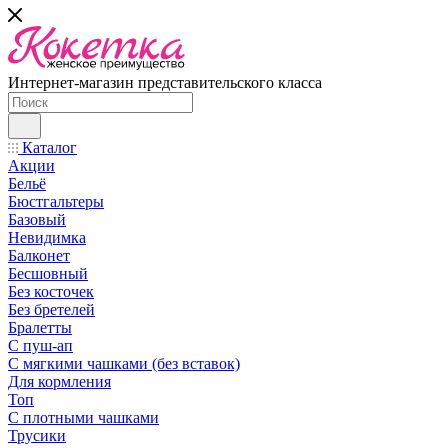
Интернет-магазин представительского класса
Каталог
Акции
Бельё
Бюстгальтеры
Базовый
Невидимка
Балконет
Бесшовный
Без косточек
Без бретелей
Бралетты
С пуш-ап
С мягкими чашками (без вставок)
Для кормления
Топ
С плотными чашками
Трусики