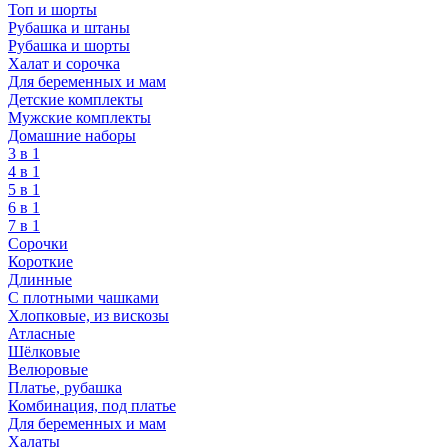
Топ и шорты
Рубашка и штаны
Рубашка и шорты
Халат и сорочка
Для беременных и мам
Детские комплекты
Мужские комплекты
Домашние наборы
3 в 1
4 в 1
5 в 1
6 в 1
7 в 1
Сорочки
Короткие
Длинные
С плотными чашками
Хлопковые, из вискозы
Атласные
Шёлковые
Велюровые
Платье, рубашка
Комбинация, под платье
Для беременных и мам
Халаты