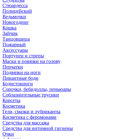
Стюардесса
Полицейский
Ведьмочки
Новогодние
Кошка
Зайчик
Танцовщица
Пожарный
Аксессуары
Портупеи и стрепы
Маски и повязки на голову
Перчатки
Подвязки на ноги
Пикантные боди
Бодистокинги
Сорочки, бебидоллы, пеньюары
Соблазнительные трусики
Корсеты
Косметика
Гели, смазки и лубриканты
Косметика с феромонами
Средства для массажа
Средства для интимной гигиены
Очки