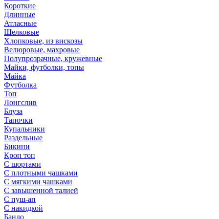
Короткие
Длинные
Атласные
Шелковые
Хлопковые, из вискозы
Велюровые, махровые
Полупрозрачные, кружевные
Майки, футболки, топы
Майка
Футболка
Топ
Лонгслив
Блуза
Тапочки
Купальники
Раздельные
Бикини
Кроп топ
С шортами
С плотными чашками
С мягкими чашками
С завышенной талией
С пуш-ап
С накидкой
Бандо