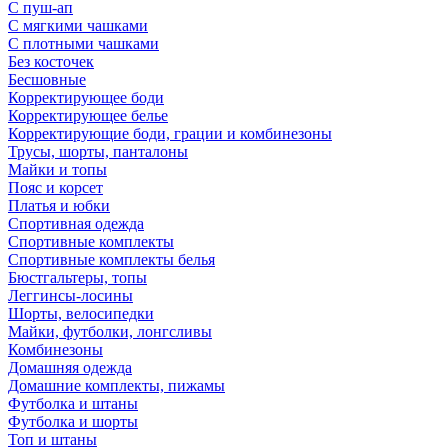
С пуш-ап
С мягкими чашками
С плотными чашками
Без косточек
Бесшовные
Корректирующее боди
Корректирующее белье
Корректирующие боди, грации и комбинезоны
Трусы, шорты, панталоны
Майки и топы
Пояс и корсет
Платья и юбки
Спортивная одежда
Спортивные комплекты
Спортивные комплекты белья
Бюстгальтеры, топы
Леггинсы-лосины
Шорты, велосипедки
Майки, футболки, лонгсливы
Комбинезоны
Домашняя одежда
Домашние комплекты, пижамы
Футболка и штаны
Футболка и шорты
Топ и штаны