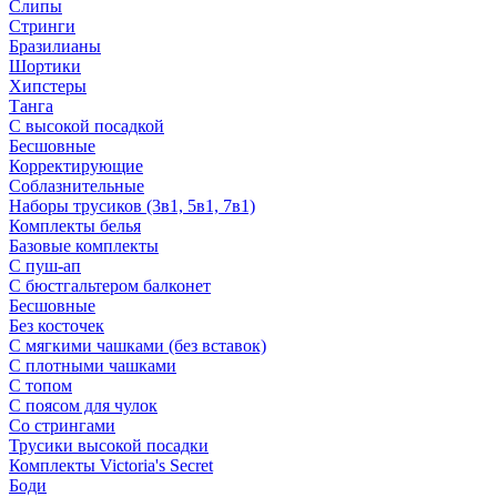
Слипы
Стринги
Бразилианы
Шортики
Хипстеры
Танга
С высокой посадкой
Бесшовные
Корректирующие
Соблазнительные
Наборы трусиков (3в1, 5в1, 7в1)
Комплекты белья
Базовые комплекты
С пуш-ап
С бюстгальтером балконет
Бесшовные
Без косточек
С мягкими чашками (без вставок)
С плотными чашками
С топом
С поясом для чулок
Со стрингами
Трусики высокой посадки
Комплекты Victoria's Secret
Боди