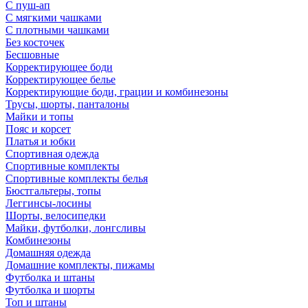
С пуш-ап
С мягкими чашками
С плотными чашками
Без косточек
Бесшовные
Корректирующее боди
Корректирующее белье
Корректирующие боди, грации и комбинезоны
Трусы, шорты, панталоны
Майки и топы
Пояс и корсет
Платья и юбки
Спортивная одежда
Спортивные комплекты
Спортивные комплекты белья
Бюстгальтеры, топы
Леггинсы-лосины
Шорты, велосипедки
Майки, футболки, лонгсливы
Комбинезоны
Домашняя одежда
Домашние комплекты, пижамы
Футболка и штаны
Футболка и шорты
Топ и штаны