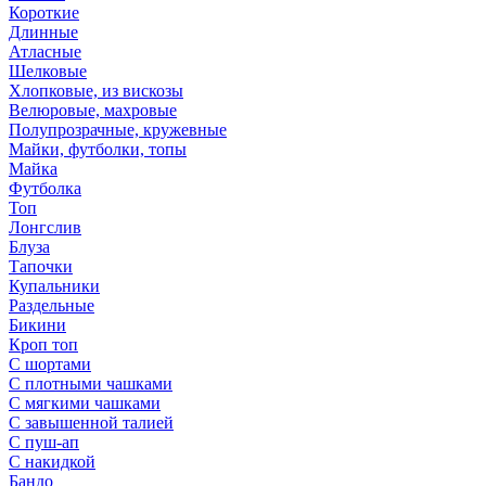
Короткие
Длинные
Атласные
Шелковые
Хлопковые, из вискозы
Велюровые, махровые
Полупрозрачные, кружевные
Майки, футболки, топы
Майка
Футболка
Топ
Лонгслив
Блуза
Тапочки
Купальники
Раздельные
Бикини
Кроп топ
С шортами
С плотными чашками
С мягкими чашками
С завышенной талией
С пуш-ап
С накидкой
Бандо