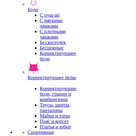
Боди
С пуш-ап
С мягкими
чашками
С плотными
чашками
Без косточек
Бесшовные
Корректирующее
боди
Корректирующее белье
Корректирующие
боди, грации и
комбинезоны
Трусы, шорты,
панталоны
Майки и топы
Пояс и корсет
Платья и юбки
Спортивные