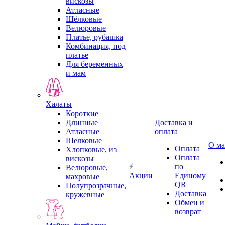
вискозы
Атласные
Шёлковые
Велюровые
Платье, рубашка
Комбинация, под
платье
Для беременных
и мам
Халаты
Короткие
Длинные
Доставка и
Атласные
оплата
Шелковые
О ма
Оплата
Хлопковые, из
Оплата
вискозы
по
Велюровые,
Акции
Единому
махровые
QR
Полупрозрачные,
Доставка
кружевные
Обмен и
возврат