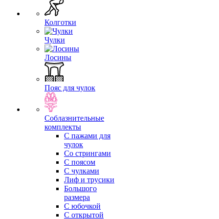
Колготки
Чулки
Лосины
Пояс для чулок
Соблазнительные
комплекты
С пажами для
чулок
Со стрингами
С поясом
С чулками
Лиф и трусики
Большого
размера
С юбочкой
С открытой