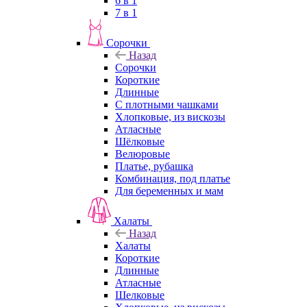
6 в 1
7 в 1
Сорочки
Назад
Сорочки
Короткие
Длинные
С плотными чашками
Хлопковые, из вискозы
Атласные
Шёлковые
Велюровые
Платье, рубашка
Комбинация, под платье
Для беременных и мам
Халаты
Назад
Халаты
Короткие
Длинные
Атласные
Шелковые