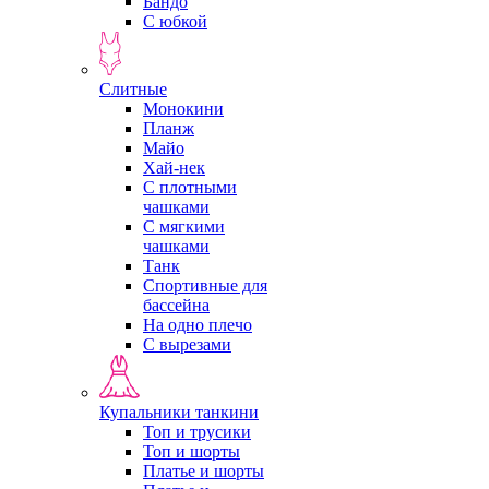
Бандо
С юбкой
Слитные
Монокини
Планж
Майо
Хай-нек
С плотными
чашками
С мягкими
чашками
Танк
Спортивные для
бассейна
На одно плечо
С вырезами
Купальники танкини
Топ и трусики
Топ и шорты
Платье и шорты