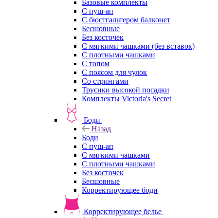
Базовые комплекты
С пуш-ап
С бюстгальтером балконет
Бесшовные
Без косточек
С мягкими чашками (без вставок)
С плотными чашками
С топом
С поясом для чулок
Со стрингами
Трусики высокой посадки
Комплекты Victoria's Secret
Боди
Назад
Боди
С пуш-ап
С мягкими чашками
С плотными чашками
Без косточек
Бесшовные
Корректирующее боди
Корректирующее белье