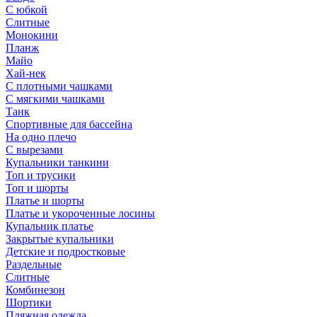
С юбкой
Слитные
Монокини
Планж
Майо
Хай-нек
С плотными чашками
С мягкими чашками
Танк
Спортивные для бассейна
На одно плечо
С вырезами
Купальники танкини
Топ и трусики
Топ и шорты
Платье и шорты
Платье и укороченные лосины
Купальник платье
Закрытые купальники
Детские и подростковые
Раздельные
Слитные
Комбинезон
Шортики
Пляжная одежда