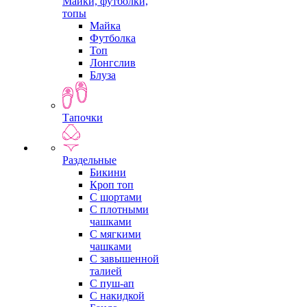
Майки, футболки,
топы
Майка
Футболка
Топ
Лонгслив
Блуза
Тапочки
Раздельные
Бикини
Кроп топ
С шортами
С плотными
чашками
С мягкими
чашками
С завышенной
талией
С пуш-ап
С накидкой