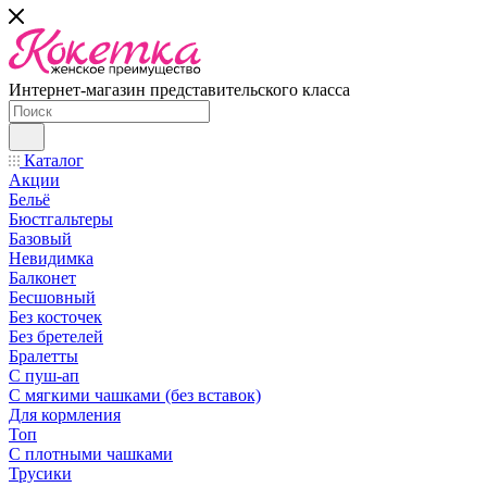
Интернет-магазин представительского класса
Каталог
Акции
Бельё
Бюстгальтеры
Базовый
Невидимка
Балконет
Бесшовный
Без косточек
Без бретелей
Бралетты
С пуш-ап
С мягкими чашками (без вставок)
Для кормления
Топ
С плотными чашками
Трусики