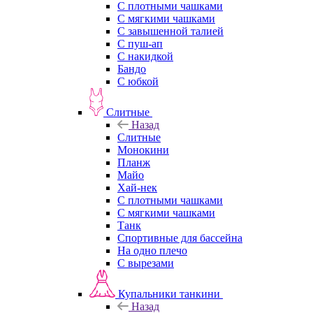
С плотными чашками
С мягкими чашками
С завышенной талией
С пуш-ап
С накидкой
Бандо
С юбкой
Слитные
Назад
Слитные
Монокини
Планж
Майо
Хай-нек
С плотными чашками
С мягкими чашками
Танк
Спортивные для бассейна
На одно плечо
С вырезами
Купальники танкини
Назад