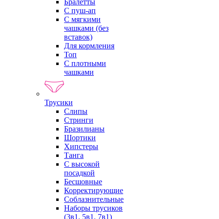
Бралетты
С пуш-ап
С мягкими
чашками (без
вставок)
Для кормления
Топ
С плотными
чашками
Трусики
Слипы
Стринги
Бразилианы
Шортики
Хипстеры
Танга
С высокой
посадкой
Бесшовные
Корректирующие
Соблазнительные
Наборы трусиков
(3в1, 5в1, 7в1)