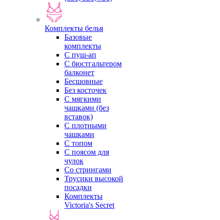
Комплекты белья
Базовые
комплекты
С пуш-ап
С бюстгальтером
балконет
Бесшовные
Без косточек
С мягкими
чашками (без
вставок)
С плотными
чашками
С топом
С поясом для
чулок
Со стрингами
Трусики высокой
посадки
Комплекты
Victoria's Secret