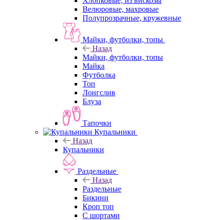
Хлопковые, из вискозы
Велюровые, махровые
Полупрозрачные, кружевные
Майки, футболки, топы
Назад
Майки, футболки, топы
Майка
Футболка
Топ
Лонгслив
Блуза
Тапочки
Купальники
Назад
Купальники
Раздельные
Назад
Раздельные
Бикини
Кроп топ
С шортами