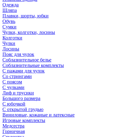
Одежда
Шляпа
Плавки, шорты, юбки
Обувь
Сумки
Чулки, колготки, лосины
Колготки
Чулки
Лосины
Пояс для чулок
Соблазнительное белье
Соблазнительные комплекты
С пажами для чулок
Со стрингами
С поясом
С чулками
Лиф и трусики
Большого размера
С юбочкой
С открытой грудью
Виниловые, кожаные и латексные
Игровые комплекты
Медсестра
Горничная
Студентка