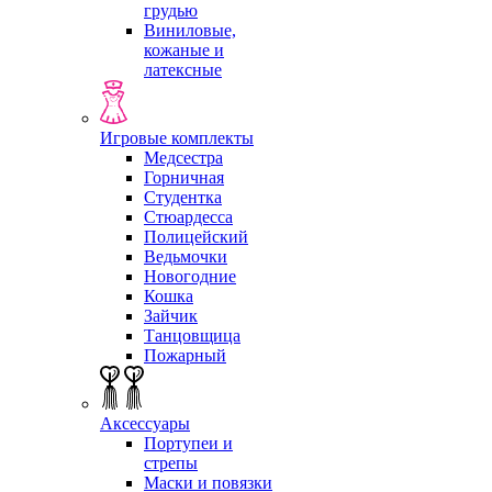
грудью
Виниловые,
кожаные и
латексные
Игровые комплекты
Медсестра
Горничная
Студентка
Стюардесса
Полицейский
Ведьмочки
Новогодние
Кошка
Зайчик
Танцовщица
Пожарный
Аксессуары
Портупеи и
стрепы
Маски и повязки