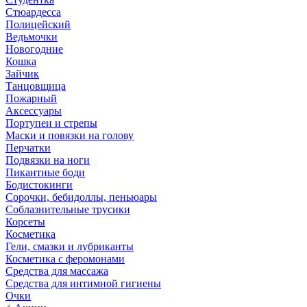
Стюардесса
Полицейский
Ведьмочки
Новогодние
Кошка
Зайчик
Танцовщица
Пожарный
Аксессуары
Портупеи и стрепы
Маски и повязки на голову
Перчатки
Подвязки на ноги
Пикантные боди
Бодистокинги
Сорочки, бебидоллы, пеньюары
Соблазнительные трусики
Корсеты
Косметика
Гели, смазки и лубриканты
Косметика с феромонами
Средства для массажа
Средства для интимной гигиены
Очки