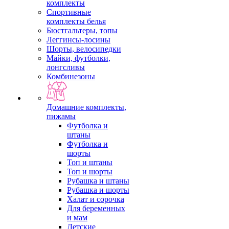
комплекты
Спортивные
комплекты белья
Бюстгальтеры, топы
Леггинсы-лосины
Шорты, велосипедки
Майки, футболки,
лонгсливы
Комбинезоны
Домашние комплекты,
пижамы
Футболка и
штаны
Футболка и
шорты
Топ и штаны
Топ и шорты
Рубашка и штаны
Рубашка и шорты
Халат и сорочка
Для беременных
и мам
Детские