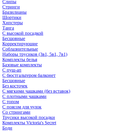
Слипы
Стринги
Бразилианы
Шортики
Хипстеры
Танга
С высокой посадкой
Бесшовные
Корректирующие
Соблазнительные
Наборы трусиков (3в1, 5в1, 7в1)
Комплекты белья
Базовые комплекты
С пуш-ап
С бюстгальтером балконет
Бесшовные
Без косточек
С мягкими чашками (без вставок)
С плотными чашками
С топом
С поясом для чулок
Со стрингами
Трусики высокой посадки
Комплекты Victoria's Secret
Боди