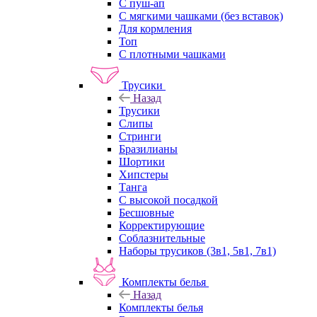
С пуш-ап
С мягкими чашками (без вставок)
Для кормления
Топ
С плотными чашками
Трусики
Назад
Трусики
Слипы
Стринги
Бразилианы
Шортики
Хипстеры
Танга
С высокой посадкой
Бесшовные
Корректирующие
Соблазнительные
Наборы трусиков (3в1, 5в1, 7в1)
Комплекты белья
Назад
Комплекты белья