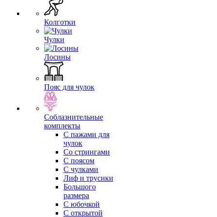
Колготки
Чулки
Лосины
Пояс для чулок
Соблазнительные
комплекты
С пажами для
чулок
Со стрингами
С поясом
С чулками
Лиф и трусики
Большого
размера
С юбочкой
С открытой