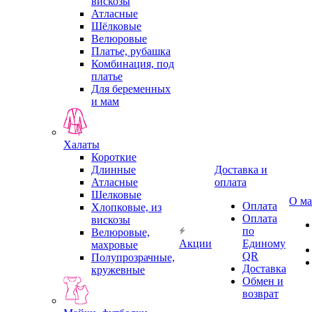
вискозы
Атласные
Шёлковые
Велюровые
Платье, рубашка
Комбинация, под
платье
Для беременных
и мам
Халаты
Короткие
Длинные
Доставка и
Атласные
оплата
Шелковые
О ма
Оплата
Хлопковые, из
Оплата
вискозы
по
Велюровые,
Акции
Единому
махровые
QR
Полупрозрачные,
Доставка
кружевные
Обмен и
возврат