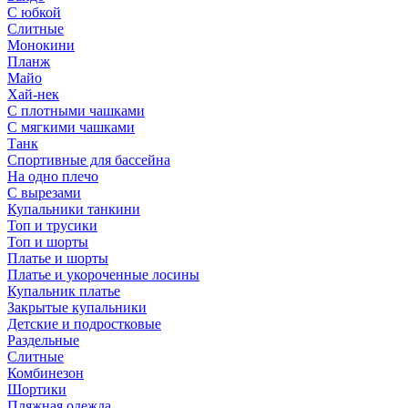
С юбкой
Слитные
Монокини
Планж
Майо
Хай-нек
С плотными чашками
С мягкими чашками
Танк
Спортивные для бассейна
На одно плечо
С вырезами
Купальники танкини
Топ и трусики
Топ и шорты
Платье и шорты
Платье и укороченные лосины
Купальник платье
Закрытые купальники
Детские и подростковые
Раздельные
Слитные
Комбинезон
Шортики
Пляжная одежда