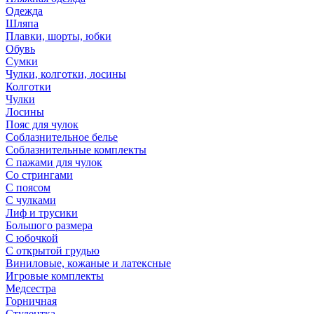
Одежда
Шляпа
Плавки, шорты, юбки
Обувь
Сумки
Чулки, колготки, лосины
Колготки
Чулки
Лосины
Пояс для чулок
Соблазнительное белье
Соблазнительные комплекты
С пажами для чулок
Со стрингами
С поясом
С чулками
Лиф и трусики
Большого размера
С юбочкой
С открытой грудью
Виниловые, кожаные и латексные
Игровые комплекты
Медсестра
Горничная
Студентка