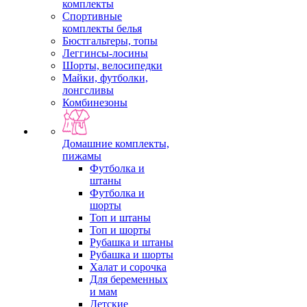
комплекты
Спортивные
комплекты белья
Бюстгальтеры, топы
Леггинсы-лосины
Шорты, велосипедки
Майки, футболки,
лонгсливы
Комбинезоны
Домашние комплекты,
пижамы
Футболка и
штаны
Футболка и
шорты
Топ и штаны
Топ и шорты
Рубашка и штаны
Рубашка и шорты
Халат и сорочка
Для беременных
и мам
Детские