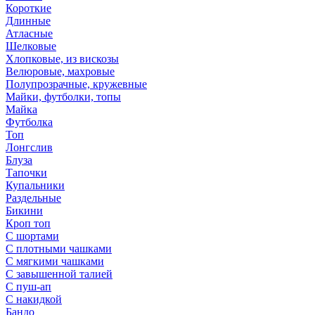
Короткие
Длинные
Атласные
Шелковые
Хлопковые, из вискозы
Велюровые, махровые
Полупрозрачные, кружевные
Майки, футболки, топы
Майка
Футболка
Топ
Лонгслив
Блуза
Тапочки
Купальники
Раздельные
Бикини
Кроп топ
С шортами
С плотными чашками
С мягкими чашками
С завышенной талией
С пуш-ап
С накидкой
Бандо