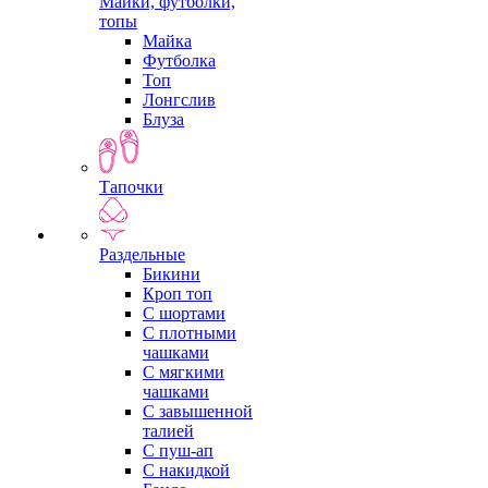
Майки, футболки,
топы
Майка
Футболка
Топ
Лонгслив
Блуза
Тапочки
Раздельные
Бикини
Кроп топ
С шортами
С плотными
чашками
С мягкими
чашками
С завышенной
талией
С пуш-ап
С накидкой