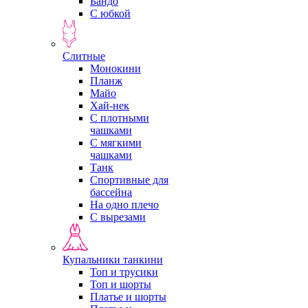
Бандо
С юбкой
Слитные
Монокини
Планж
Майо
Хай-нек
С плотными
чашками
С мягкими
чашками
Танк
Спортивные для
бассейна
На одно плечо
С вырезами
Купальники танкини
Топ и трусики
Топ и шорты
Платье и шорты