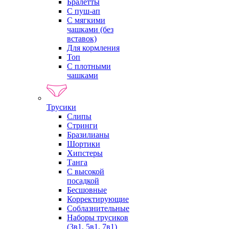
Бралетты
С пуш-ап
С мягкими
чашками (без
вставок)
Для кормления
Топ
С плотными
чашками
Трусики
Слипы
Стринги
Бразилианы
Шортики
Хипстеры
Танга
С высокой
посадкой
Бесшовные
Корректирующие
Соблазнительные
Наборы трусиков
(3в1, 5в1, 7в1)