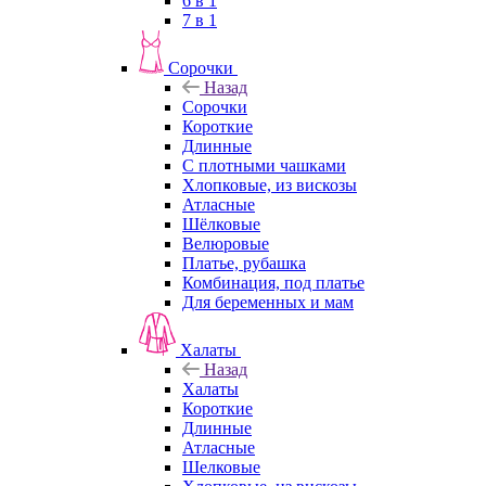
6 в 1
7 в 1
Сорочки
Назад
Сорочки
Короткие
Длинные
С плотными чашками
Хлопковые, из вискозы
Атласные
Шёлковые
Велюровые
Платье, рубашка
Комбинация, под платье
Для беременных и мам
Халаты
Назад
Халаты
Короткие
Длинные
Атласные
Шелковые