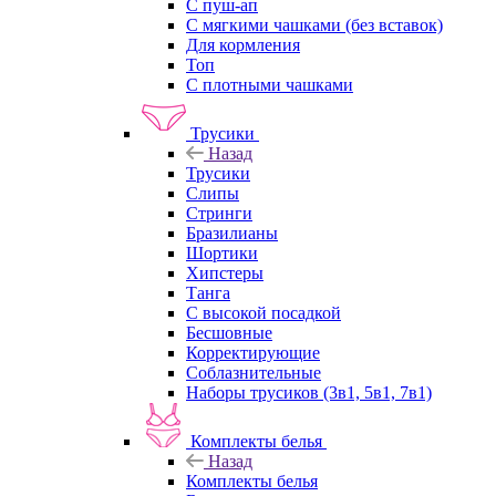
С пуш-ап
С мягкими чашками (без вставок)
Для кормления
Топ
С плотными чашками
Трусики
Назад
Трусики
Слипы
Стринги
Бразилианы
Шортики
Хипстеры
Танга
С высокой посадкой
Бесшовные
Корректирующие
Соблазнительные
Наборы трусиков (3в1, 5в1, 7в1)
Комплекты белья
Назад
Комплекты белья