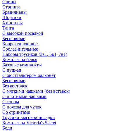
Слипы
Стринги
Бразилианы
Шортики
Хипстеры
Танга
С высокой посадкой
Бесшовные
Корректирующие
Соблазнительные
Наборы трусиков (3в1, 5в1, 7в1)
Комплекты белья
Базовые комплекты
С пуш-ап
С бюстгальтером балконет
Бесшовные
Без косточек
С мягкими чашками (без вставок)
С плотными чашками
С топом
С поясом для чулок
Со стрингами
Трусики высокой посадки
Комплекты Victoria's Secret
Боди