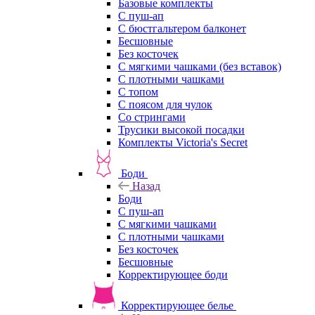
Базовые комплекты
С пуш-ап
С бюстгальтером балконет
Бесшовные
Без косточек
С мягкими чашками (без вставок)
С плотными чашками
С топом
С поясом для чулок
Со стрингами
Трусики высокой посадки
Комплекты Victoria's Secret
Боди
Назад
Боди
С пуш-ап
С мягкими чашками
С плотными чашками
Без косточек
Бесшовные
Корректирующее боди
Корректирующее белье