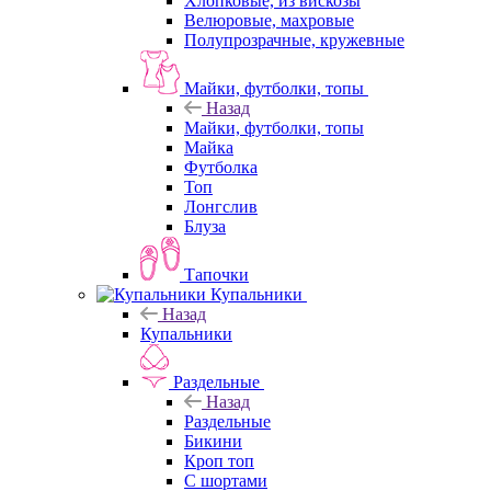
Хлопковые, из вискозы
Велюровые, махровые
Полупрозрачные, кружевные
Майки, футболки, топы
Назад
Майки, футболки, топы
Майка
Футболка
Топ
Лонгслив
Блуза
Тапочки
Купальники
Назад
Купальники
Раздельные
Назад
Раздельные
Бикини
Кроп топ
С шортами