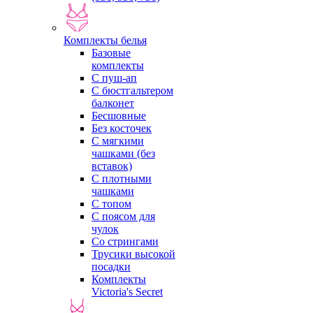
Комплекты белья
Базовые
комплекты
С пуш-ап
С бюстгальтером
балконет
Бесшовные
Без косточек
С мягкими
чашками (без
вставок)
С плотными
чашками
С топом
С поясом для
чулок
Со стрингами
Трусики высокой
посадки
Комплекты
Victoria's Secret