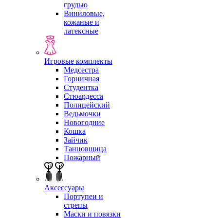
грудью
Виниловые,
кожаные и
латексные
Игровые комплекты
Медсестра
Горничная
Студентка
Стюардесса
Полицейский
Ведьмочки
Новогодние
Кошка
Зайчик
Танцовщица
Пожарный
Аксессуары
Портупеи и
стрепы
Маски и повязки