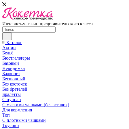
Интернет-магазин представительского класса
Каталог
Акции
Бельё
Бюстгальтеры
Базовый
Невидимка
Балконет
Бесшовный
Без косточек
Без бретелей
Бралетты
С пуш-ап
С мягкими чашками (без вставок)
Для кормления
Топ
С плотными чашками
Трусики