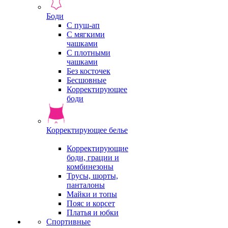
Боди
С пуш-ап
С мягкими
чашками
С плотными
чашками
Без косточек
Бесшовные
Корректирующее
боди
Корректирующее белье
Корректирующие
боди, грации и
комбинезоны
Трусы, шорты,
панталоны
Майки и топы
Пояс и корсет
Платья и юбки
Спортивные