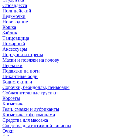
Стюардесса
Полицейский
Ведьмочки
Новогодние
Кошка
Зайчик
Танцовщица
Пожарный
Аксессуары
Портупеи и стрепы
Маски и повязки на голову
Перчатки
Подвязки на ноги
Пикантные боди
Бодистокинги
Сорочки, бебидоллы, пеньюары
Соблазнительные трусики
Корсеты
Косметика
Гели, смазки и лубриканты
Косметика с феромонами
Средства для массажа
Средства для интимной гигиены
Очки