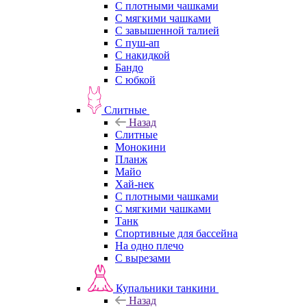
С плотными чашками
С мягкими чашками
С завышенной талией
С пуш-ап
С накидкой
Бандо
С юбкой
Слитные
Назад
Слитные
Монокини
Планж
Майо
Хай-нек
С плотными чашками
С мягкими чашками
Танк
Спортивные для бассейна
На одно плечо
С вырезами
Купальники танкини
Назад