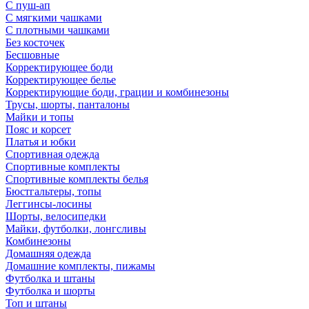
С пуш-ап
С мягкими чашками
С плотными чашками
Без косточек
Бесшовные
Корректирующее боди
Корректирующее белье
Корректирующие боди, грации и комбинезоны
Трусы, шорты, панталоны
Майки и топы
Пояс и корсет
Платья и юбки
Спортивная одежда
Спортивные комплекты
Спортивные комплекты белья
Бюстгальтеры, топы
Леггинсы-лосины
Шорты, велосипедки
Майки, футболки, лонгсливы
Комбинезоны
Домашняя одежда
Домашние комплекты, пижамы
Футболка и штаны
Футболка и шорты
Топ и штаны