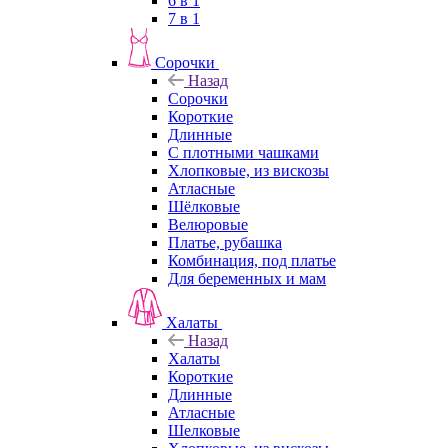
6 в 1
7 в 1
Сорочки
Назад
Сорочки
Короткие
Длинные
С плотными чашками
Хлопковые, из вискозы
Атласные
Шёлковые
Велюровые
Платье, рубашка
Комбинация, под платье
Для беременных и мам
Халаты
Назад
Халаты
Короткие
Длинные
Атласные
Шелковые