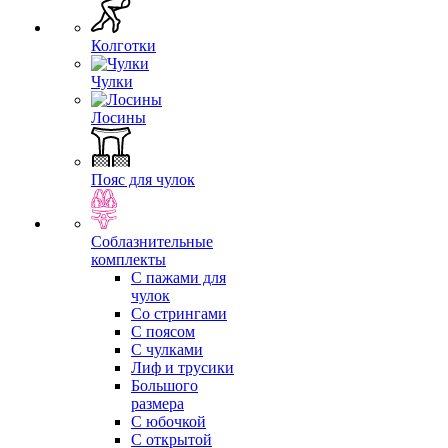
Колготки
Чулки
Лосины
Пояс для чулок
Соблазнительные
комплекты
С пажами для
чулок
Со стрингами
С поясом
С чулками
Лиф и трусики
Большого
размера
С юбочкой
С открытой