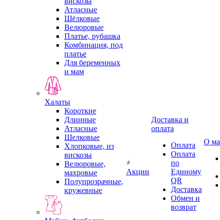
вискозы
Атласные
Шёлковые
Велюровые
Платье, рубашка
Комбинация, под
платье
Для беременных
и мам
Халаты
Короткие
Длинные
Доставка и
Атласные
оплата
Шелковые
О ма
Оплата
Хлопковые, из
Оплата
вискозы
по
Велюровые,
Акции
Единому
махровые
QR
Полупрозрачные,
Доставка
кружевные
Обмен и
возврат