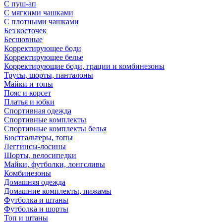
С пуш-ап
С мягкими чашками
С плотными чашками
Без косточек
Бесшовные
Корректирующее боди
Корректирующее белье
Корректирующие боди, грации и комбинезоны
Трусы, шорты, панталоны
Майки и топы
Пояс и корсет
Платья и юбки
Спортивная одежда
Спортивные комплекты
Спортивные комплекты белья
Бюстгальтеры, топы
Леггинсы-лосины
Шорты, велосипедки
Майки, футболки, лонгсливы
Комбинезоны
Домашняя одежда
Домашние комплекты, пижамы
Футболка и штаны
Футболка и шорты
Топ и штаны