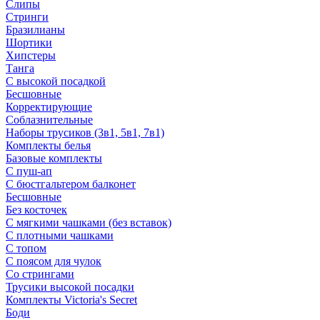
Слипы
Стринги
Бразилианы
Шортики
Хипстеры
Танга
С высокой посадкой
Бесшовные
Корректирующие
Соблазнительные
Наборы трусиков (3в1, 5в1, 7в1)
Комплекты белья
Базовые комплекты
С пуш-ап
С бюстгальтером балконет
Бесшовные
Без косточек
С мягкими чашками (без вставок)
С плотными чашками
С топом
С поясом для чулок
Со стрингами
Трусики высокой посадки
Комплекты Victoria's Secret
Боди