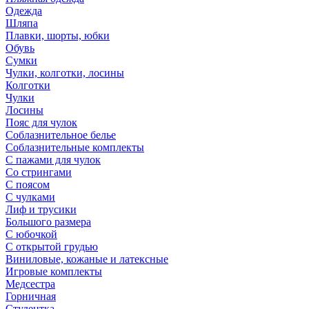
Одежда
Шляпа
Плавки, шорты, юбки
Обувь
Сумки
Чулки, колготки, лосины
Колготки
Чулки
Лосины
Пояс для чулок
Соблазнительное белье
Соблазнительные комплекты
С пажами для чулок
Со стрингами
С поясом
С чулками
Лиф и трусики
Большого размера
С юбочкой
С открытой грудью
Виниловые, кожаные и латексные
Игровые комплекты
Медсестра
Горничная
Студентка