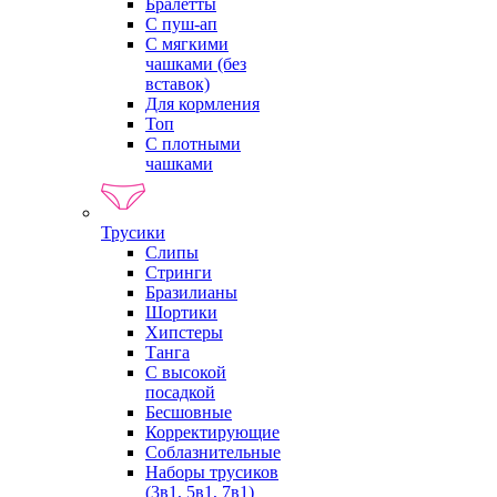
Бралетты
С пуш-ап
С мягкими
чашками (без
вставок)
Для кормления
Топ
С плотными
чашками
Трусики
Слипы
Стринги
Бразилианы
Шортики
Хипстеры
Танга
С высокой
посадкой
Бесшовные
Корректирующие
Соблазнительные
Наборы трусиков
(3в1, 5в1, 7в1)