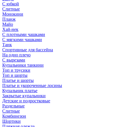
С юбкой
Слитные
Монокини
Планж
Майо
Хай-нек
С плотными чашками
С мягкими чашками
Танк
Спортивные для бассейна
На одно плечо
С вырезами
Купальники танкини
Топ и трусики
Топ и шорты
Платье и шорты
Платье и укороченные лосины
Купальник платье
Закрытые купальники
Детские и подростковые
Раздельные
Слитные
Комбинезон
Шортики
Пляжная одежда