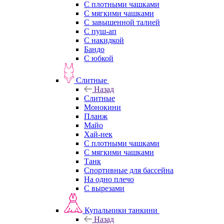
С плотными чашками
С мягкими чашками
С завышенной талией
С пуш-ап
С накидкой
Бандо
С юбкой
Слитные
Назад
Слитные
Монокини
Планж
Майо
Хай-нек
С плотными чашками
С мягкими чашками
Танк
Спортивные для бассейна
На одно плечо
С вырезами
Купальники танкини
Назад