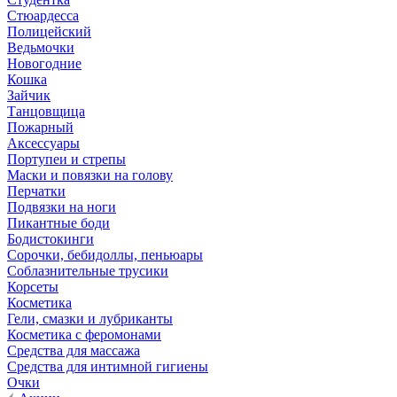
Стюардесса
Полицейский
Ведьмочки
Новогодние
Кошка
Зайчик
Танцовщица
Пожарный
Аксессуары
Портупеи и стрепы
Маски и повязки на голову
Перчатки
Подвязки на ноги
Пикантные боди
Бодистокинги
Сорочки, бебидоллы, пеньюары
Соблазнительные трусики
Корсеты
Косметика
Гели, смазки и лубриканты
Косметика с феромонами
Средства для массажа
Средства для интимной гигиены
Очки