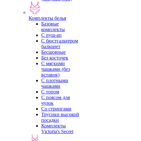
Комплекты белья
Базовые
комплекты
С пуш-ап
С бюстгальтером
балконет
Бесшовные
Без косточек
С мягкими
чашками (без
вставок)
С плотными
чашками
С топом
С поясом для
чулок
Со стрингами
Трусики высокой
посадки
Комплекты
Victoria's Secret