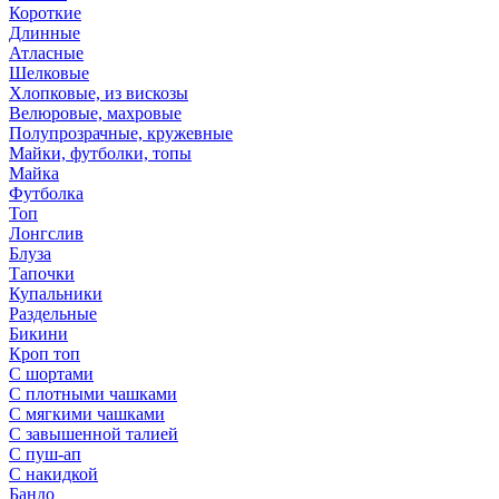
Короткие
Длинные
Атласные
Шелковые
Хлопковые, из вискозы
Велюровые, махровые
Полупрозрачные, кружевные
Майки, футболки, топы
Майка
Футболка
Топ
Лонгслив
Блуза
Тапочки
Купальники
Раздельные
Бикини
Кроп топ
С шортами
С плотными чашками
С мягкими чашками
С завышенной талией
С пуш-ап
С накидкой
Бандо