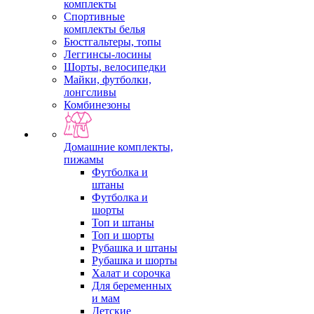
комплекты
Спортивные
комплекты белья
Бюстгальтеры, топы
Леггинсы-лосины
Шорты, велосипедки
Майки, футболки,
лонгсливы
Комбинезоны
Домашние комплекты,
пижамы
Футболка и
штаны
Футболка и
шорты
Топ и штаны
Топ и шорты
Рубашка и штаны
Рубашка и шорты
Халат и сорочка
Для беременных
и мам
Детские