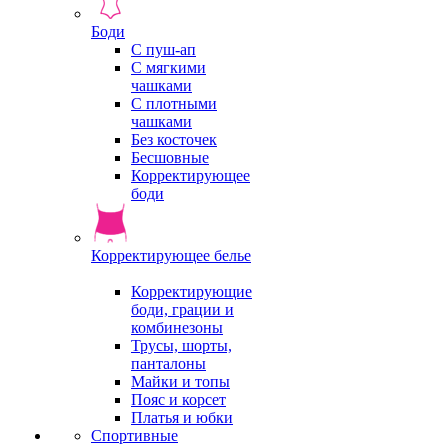
Боди
С пуш-ап
С мягкими
чашками
С плотными
чашками
Без косточек
Бесшовные
Корректирующее
боди
Корректирующее белье
Корректирующие
боди, грации и
комбинезоны
Трусы, шорты,
панталоны
Майки и топы
Пояс и корсет
Платья и юбки
Спортивные