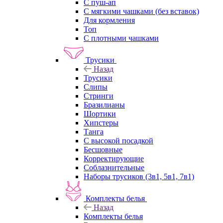
С пуш-ап
С мягкими чашками (без вставок)
Для кормления
Топ
С плотными чашками
Трусики
Назад
Трусики
Слипы
Стринги
Бразилианы
Шортики
Хипстеры
Танга
С высокой посадкой
Бесшовные
Корректирующие
Соблазнительные
Наборы трусиков (3в1, 5в1, 7в1)
Комплекты белья
Назад
Комплекты белья