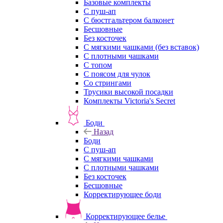
Базовые комплекты
С пуш-ап
С бюстгальтером балконет
Бесшовные
Без косточек
С мягкими чашками (без вставок)
С плотными чашками
С топом
С поясом для чулок
Со стрингами
Трусики высокой посадки
Комплекты Victoria's Secret
Боди
Назад
Боди
С пуш-ап
С мягкими чашками
С плотными чашками
Без косточек
Бесшовные
Корректирующее боди
Корректирующее белье