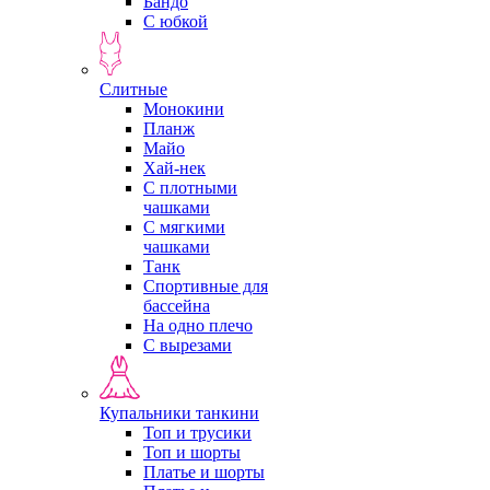
Бандо
С юбкой
Слитные
Монокини
Планж
Майо
Хай-нек
С плотными
чашками
С мягкими
чашками
Танк
Спортивные для
бассейна
На одно плечо
С вырезами
Купальники танкини
Топ и трусики
Топ и шорты
Платье и шорты