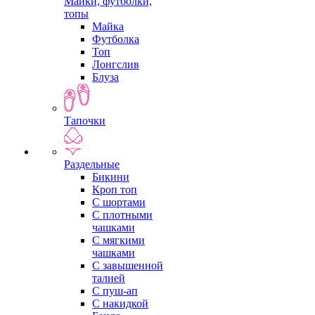
Майки, футболки,
топы
Майка
Футболка
Топ
Лонгслив
Блуза
Тапочки
Раздельные
Бикини
Кроп топ
С шортами
С плотными
чашками
С мягкими
чашками
С завышенной
талией
С пуш-ап
С накидкой