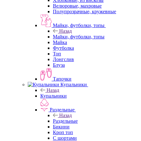
Хлопковые, из вискозы
Велюровые, махровые
Полупрозрачные, кружевные
Майки, футболки, топы
Назад
Майки, футболки, топы
Майка
Футболка
Топ
Лонгслив
Блуза
Тапочки
Купальники
Назад
Купальники
Раздельные
Назад
Раздельные
Бикини
Кроп топ
С шортами