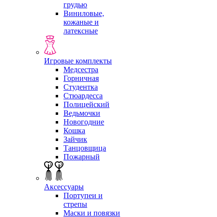
грудью
Виниловые,
кожаные и
латексные
Игровые комплекты
Медсестра
Горничная
Студентка
Стюардесса
Полицейский
Ведьмочки
Новогодние
Кошка
Зайчик
Танцовщица
Пожарный
Аксессуары
Портупеи и
стрепы
Маски и повязки