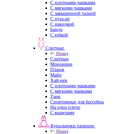
С плотными чашками
С мягкими чашками
С завышенной талией
С пуш-ап
С накидкой
Бандо
С юбкой
Слитные
Назад
Слитные
Монокини
Планж
Майо
Хай-нек
С плотными чашками
С мягкими чашками
Танк
Спортивные для бассейна
На одно плечо
С вырезами
Купальники танкини
Назад