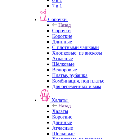
6 в 1
7 в 1
Сорочки
Назад
Сорочки
Короткие
Длинные
С плотными чашками
Хлопковые, из вискозы
Атласные
Шёлковые
Велюровые
Платье, рубашка
Комбинация, под платье
Для беременных и мам
Халаты
Назад
Халаты
Короткие
Длинные
Атласные
Шелковые