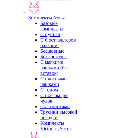
Комплекты белья
Базовые
комплекты
С пуш-ап
С бюстгальтером
балконет
Бесшовные
Без косточек
С мягкими
чашками (без
вставок)
С плотными
чашками
С топом
С поясом для
чулок
Со стрингами
Трусики высокой
посадки
Комплекты
Victoria's Secret