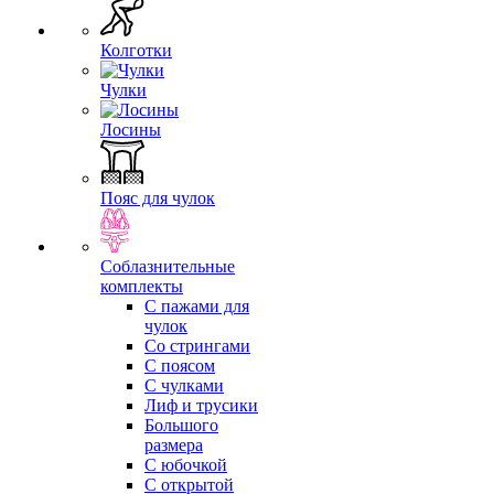
Колготки
Чулки
Лосины
Пояс для чулок
Соблазнительные
комплекты
С пажами для
чулок
Со стрингами
С поясом
С чулками
Лиф и трусики
Большого
размера
С юбочкой
С открытой