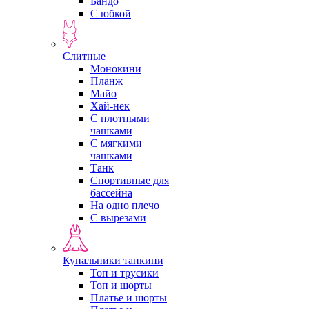
Бандо
С юбкой
Слитные
Монокини
Планж
Майо
Хай-нек
С плотными
чашками
С мягкими
чашками
Танк
Спортивные для
бассейна
На одно плечо
С вырезами
Купальники танкини
Топ и трусики
Топ и шорты
Платье и шорты