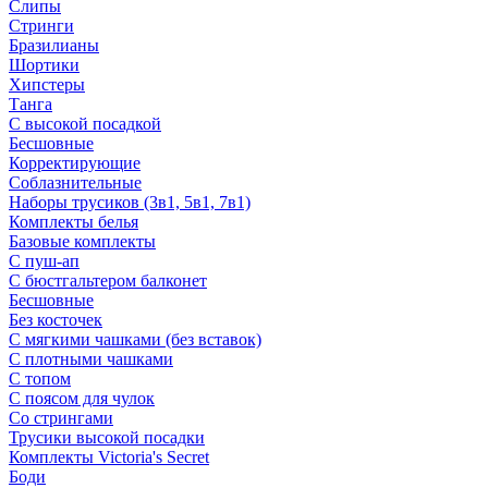
Слипы
Стринги
Бразилианы
Шортики
Хипстеры
Танга
С высокой посадкой
Бесшовные
Корректирующие
Соблазнительные
Наборы трусиков (3в1, 5в1, 7в1)
Комплекты белья
Базовые комплекты
С пуш-ап
С бюстгальтером балконет
Бесшовные
Без косточек
С мягкими чашками (без вставок)
С плотными чашками
С топом
С поясом для чулок
Со стрингами
Трусики высокой посадки
Комплекты Victoria's Secret
Боди