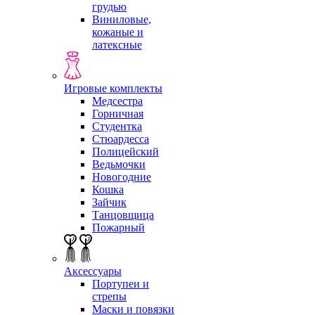
грудью
Виниловые,
кожаные и
латексные
Игровые комплекты
Медсестра
Горничная
Студентка
Стюардесса
Полицейский
Ведьмочки
Новогодние
Кошка
Зайчик
Танцовщица
Пожарный
Аксессуары
Портупеи и
стрепы
Маски и повязки