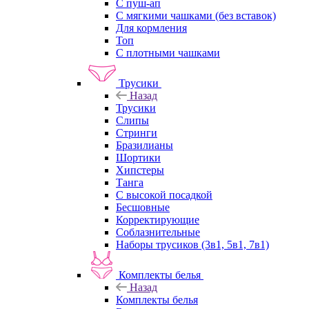
С пуш-ап
С мягкими чашками (без вставок)
Для кормления
Топ
С плотными чашками
Трусики
Назад
Трусики
Слипы
Стринги
Бразилианы
Шортики
Хипстеры
Танга
С высокой посадкой
Бесшовные
Корректирующие
Соблазнительные
Наборы трусиков (3в1, 5в1, 7в1)
Комплекты белья
Назад
Комплекты белья