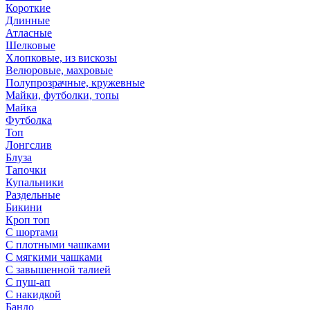
Короткие
Длинные
Атласные
Шелковые
Хлопковые, из вискозы
Велюровые, махровые
Полупрозрачные, кружевные
Майки, футболки, топы
Майка
Футболка
Топ
Лонгслив
Блуза
Тапочки
Купальники
Раздельные
Бикини
Кроп топ
С шортами
С плотными чашками
С мягкими чашками
С завышенной талией
С пуш-ап
С накидкой
Бандо