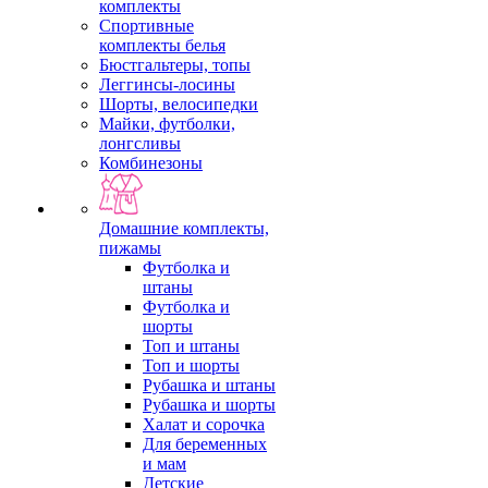
комплекты
Спортивные
комплекты белья
Бюстгальтеры, топы
Леггинсы-лосины
Шорты, велосипедки
Майки, футболки,
лонгсливы
Комбинезоны
Домашние комплекты,
пижамы
Футболка и
штаны
Футболка и
шорты
Топ и штаны
Топ и шорты
Рубашка и штаны
Рубашка и шорты
Халат и сорочка
Для беременных
и мам
Детские