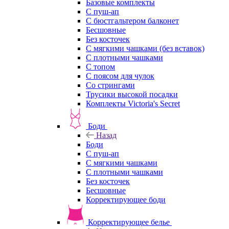
Базовые комплекты
С пуш-ап
С бюстгальтером балконет
Бесшовные
Без косточек
С мягкими чашками (без вставок)
С плотными чашками
С топом
С поясом для чулок
Со стрингами
Трусики высокой посадки
Комплекты Victoria's Secret
Боди
Назад
Боди
С пуш-ап
С мягкими чашками
С плотными чашками
Без косточек
Бесшовные
Корректирующее боди
Корректирующее белье