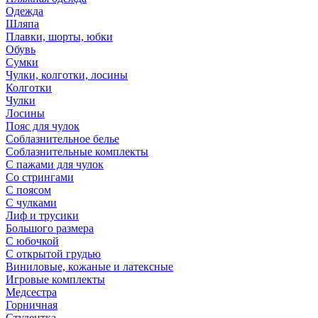
Одежда
Шляпа
Плавки, шорты, юбки
Обувь
Сумки
Чулки, колготки, лосины
Колготки
Чулки
Лосины
Пояс для чулок
Соблазнительное белье
Соблазнительные комплекты
С пажами для чулок
Со стрингами
С поясом
С чулками
Лиф и трусики
Большого размера
С юбочкой
С открытой грудью
Виниловые, кожаные и латексные
Игровые комплекты
Медсестра
Горничная
Студентка