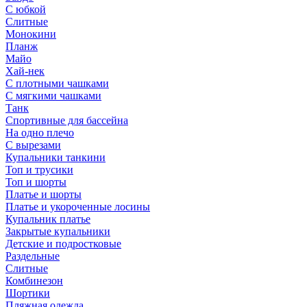
С юбкой
Слитные
Монокини
Планж
Майо
Хай-нек
С плотными чашками
С мягкими чашками
Танк
Спортивные для бассейна
На одно плечо
С вырезами
Купальники танкини
Топ и трусики
Топ и шорты
Платье и шорты
Платье и укороченные лосины
Купальник платье
Закрытые купальники
Детские и подростковые
Раздельные
Слитные
Комбинезон
Шортики
Пляжная одежда