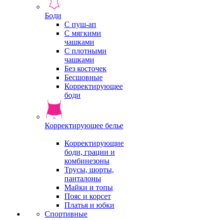
Боди
С пуш-ап
С мягкими
чашками
С плотными
чашками
Без косточек
Бесшовные
Корректирующее
боди
Корректирующее белье
Корректирующие
боди, грации и
комбинезоны
Трусы, шорты,
панталоны
Майки и топы
Пояс и корсет
Платья и юбки
Спортивные