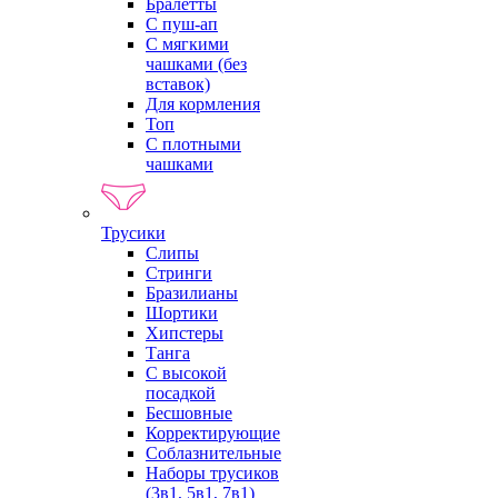
Бралетты
С пуш-ап
С мягкими
чашками (без
вставок)
Для кормления
Топ
С плотными
чашками
Трусики
Слипы
Стринги
Бразилианы
Шортики
Хипстеры
Танга
С высокой
посадкой
Бесшовные
Корректирующие
Соблазнительные
Наборы трусиков
(3в1, 5в1, 7в1)