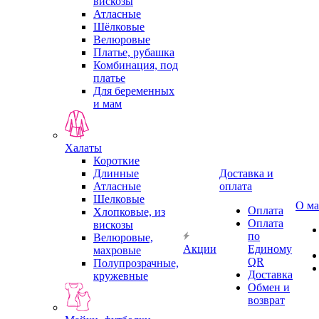
вискозы
Атласные
Шёлковые
Велюровые
Платье, рубашка
Комбинация, под
платье
Для беременных
и мам
Халаты
Короткие
Длинные
Доставка и
Атласные
оплата
Шелковые
О ма
Оплата
Хлопковые, из
Оплата
вискозы
по
Велюровые,
Акции
Единому
махровые
QR
Полупрозрачные,
Доставка
кружевные
Обмен и
возврат