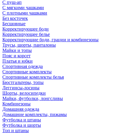
С пуш-ап
С мягкими чашками
С плотными чашками
Без косточек
Бесшовные
Корректирующее боди
Корректирующее белье
Корректирующие боди, грации и комбинезоны
Трусы, шорты, панталоны
Майки и топы
Пояс и корсет
Платья и юбки
Спортивная одежда
Спортивные комплекты
Спортивные комплекты белья
Бюстгальтеры, топы
Леггинсы-лосины
Шорты, велосипедки
Майки, футболки, лонгсливы
Комбинезоны
Домашняя одежда
Домашние комплекты, пижамы
Футболка и штаны
Футболка и шорты
Топ и штаны