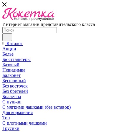
Интернет-магазин представительского класса
Каталог
Акции
Бельё
Бюстгальтеры
Базовый
Невидимка
Балконет
Бесшовный
Без косточек
Без бретелей
Бралетты
С пуш-ап
С мягкими чашками (без вставок)
Для кормления
Топ
С плотными чашками
Трусики