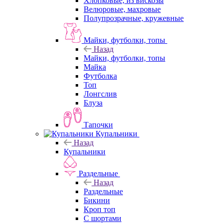
Хлопковые, из вискозы
Велюровые, махровые
Полупрозрачные, кружевные
Майки, футболки, топы
Назад
Майки, футболки, топы
Майка
Футболка
Топ
Лонгслив
Блуза
Тапочки
Купальники
Назад
Купальники
Раздельные
Назад
Раздельные
Бикини
Кроп топ
С шортами