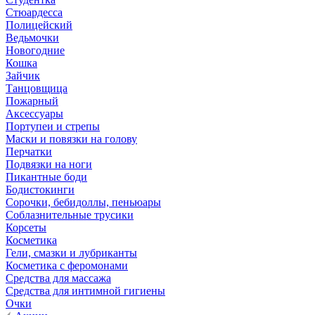
Стюардесса
Полицейский
Ведьмочки
Новогодние
Кошка
Зайчик
Танцовщица
Пожарный
Аксессуары
Портупеи и стрепы
Маски и повязки на голову
Перчатки
Подвязки на ноги
Пикантные боди
Бодистокинги
Сорочки, бебидоллы, пеньюары
Соблазнительные трусики
Корсеты
Косметика
Гели, смазки и лубриканты
Косметика с феромонами
Средства для массажа
Средства для интимной гигиены
Очки