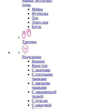
Майки, футболки,
топы
Майка
Футболка
Топ
Лонгслив
Блуза
Тапочки
Раздельные
Бикини
Кроп топ
С шортами
С плотными
чашками
С мягкими
чашками
С завышенной
талией
С пуш-ап
С накидкой