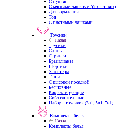
С пуш-ап
С мягкими чашками (без вставок)
Для кормления
Топ
С плотными чашками
Трусики
Назад
Трусики
Слипы
Стринги
Бразилианы
Шортики
Хипстеры
Танга
С высокой посадкой
Бесшовные
Корректирующие
Соблазнительные
Наборы трусиков (3в1, 5в1, 7в1)
Комплекты белья
Назад
Комплекты белья