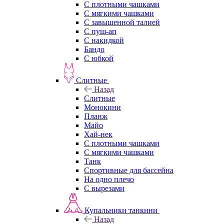
С плотными чашками
С мягкими чашками
С завышенной талией
С пуш-ап
С накидкой
Бандо
С юбкой
Слитные
Назад
Слитные
Монокини
Планж
Майо
Хай-нек
С плотными чашками
С мягкими чашками
Танк
Спортивные для бассейна
На одно плечо
С вырезами
Купальники танкини
Назад