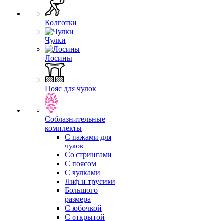
Колготки
Чулки
Лосины
Пояс для чулок
Соблазнительные
комплекты
С пажами для
чулок
Со стрингами
С поясом
С чулками
Лиф и трусики
Большого
размера
С юбочкой
С открытой