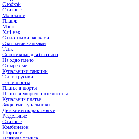
С юбкой
Слитные
Монокини
Планж
Майо
Хай-нек
С плотными чашками
С мягкими чашками
Танк
Спортивные для бассейна
На одно плечо
С вырезами
Купальники танкини
Топ и трусики
Топ и шорты
Платье и шорты
Платье и укороченные лосины
Купальник платье
Закрытые купальники
Детские и подростковые
Раздельные
Слитные
Комбинезон
Шортики
Пляжная одежда