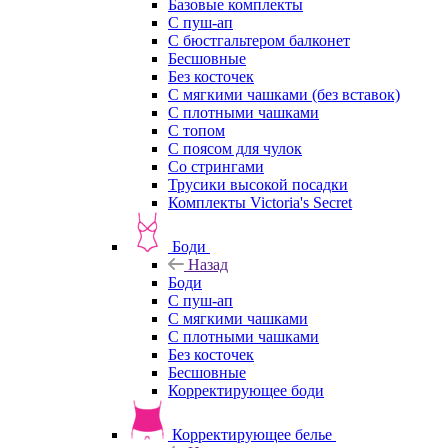
Базовые комплекты
С пуш-ап
С бюстгальтером балконет
Бесшовные
Без косточек
С мягкими чашками (без вставок)
С плотными чашками
С топом
С поясом для чулок
Со стрингами
Трусики высокой посадки
Комплекты Victoria's Secret
Боди
Назад
Боди
С пуш-ап
С мягкими чашками
С плотными чашками
Без косточек
Бесшовные
Корректирующее боди
Корректирующее белье