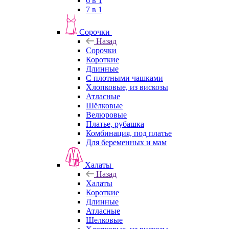
6 в 1
7 в 1
Сорочки
Назад
Сорочки
Короткие
Длинные
С плотными чашками
Хлопковые, из вискозы
Атласные
Шёлковые
Велюровые
Платье, рубашка
Комбинация, под платье
Для беременных и мам
Халаты
Назад
Халаты
Короткие
Длинные
Атласные
Шелковые