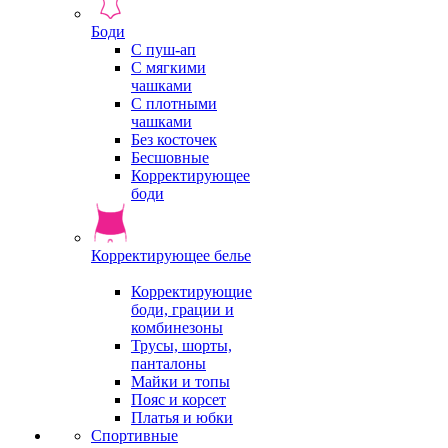
Боди
С пуш-ап
С мягкими
чашками
С плотными
чашками
Без косточек
Бесшовные
Корректирующее
боди
Корректирующее белье
Корректирующие
боди, грации и
комбинезоны
Трусы, шорты,
панталоны
Майки и топы
Пояс и корсет
Платья и юбки
Спортивные