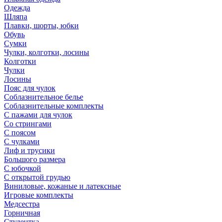
Одежда
Шляпа
Плавки, шорты, юбки
Обувь
Сумки
Чулки, колготки, лосины
Колготки
Чулки
Лосины
Пояс для чулок
Соблазнительное белье
Соблазнительные комплекты
С пажами для чулок
Со стрингами
С поясом
С чулками
Лиф и трусики
Большого размера
С юбочкой
С открытой грудью
Виниловые, кожаные и латексные
Игровые комплекты
Медсестра
Горничная
Студентка