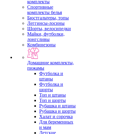
комплекты
Спортивные
комплекты белья
Бюстгальтеры, топы
Леггинсы-лосины
Шорты, велосипедки
Майки, футболки,
лонгсливы
Комбинезоны
Домашние комплекты,
пижамы
Футболка и
штаны
Футболка и
шорты
Топ и штаны
Топ и шорты
Рубашка и штаны
Рубашка и шорты
Халат и сорочка
Для беременных
и мам
Детские