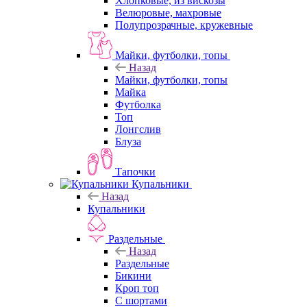
Хлопковые, из вискозы
Велюровые, махровые
Полупрозрачные, кружевные
Майки, футболки, топы
Назад
Майки, футболки, топы
Майка
Футболка
Топ
Лонгслив
Блуза
Тапочки
Купальники
Назад
Купальники
Раздельные
Назад
Раздельные
Бикини
Кроп топ
С шортами