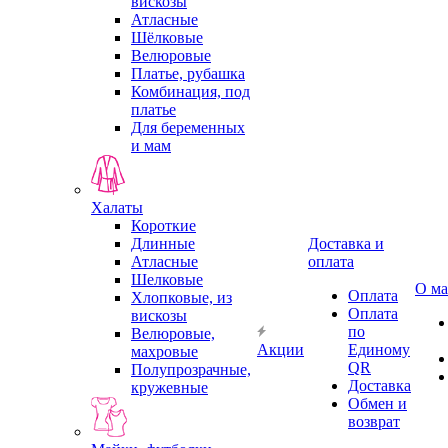
вискозы
Атласные
Шёлковые
Велюровые
Платье, рубашка
Комбинация, под
платье
Для беременных
и мам
Халаты
Короткие
Длинные
Доставка и
Атласные
оплата
Шелковые
О ма
Оплата
Хлопковые, из
Оплата
вискозы
по
Велюровые,
Акции
Единому
махровые
QR
Полупрозрачные,
Доставка
кружевные
Обмен и
возврат