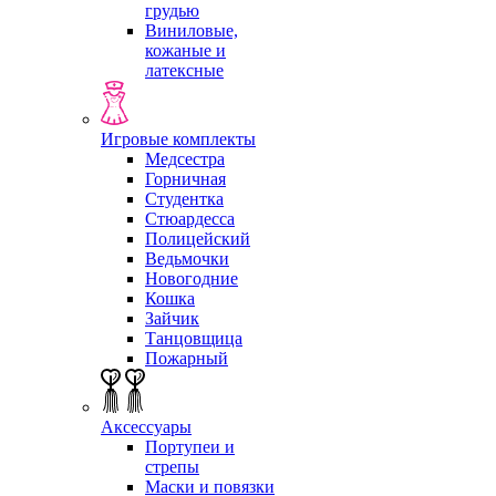
грудью
Виниловые,
кожаные и
латексные
Игровые комплекты
Медсестра
Горничная
Студентка
Стюардесса
Полицейский
Ведьмочки
Новогодние
Кошка
Зайчик
Танцовщица
Пожарный
Аксессуары
Портупеи и
стрепы
Маски и повязки