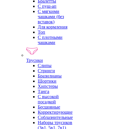
Бралетты
С пуш-ап
С мягкими
чашками (без
вставок)
Для кормления
Топ
С плотными
чашками
Трусики
Слипы
Стринги
Бразилианы
Шортики
Хипстеры
Танга
С высокой
посадкой
Бесшовные
Корректирующие
Соблазнительные
Наборы трусиков
(3в1, 5в1, 7в1)