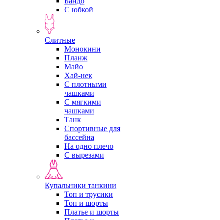
Бандо
С юбкой
Слитные
Монокини
Планж
Майо
Хай-нек
С плотными
чашками
С мягкими
чашками
Танк
Спортивные для
бассейна
На одно плечо
С вырезами
Купальники танкини
Топ и трусики
Топ и шорты
Платье и шорты