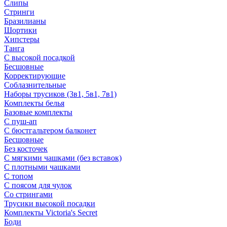
Слипы
Стринги
Бразилианы
Шортики
Хипстеры
Танга
С высокой посадкой
Бесшовные
Корректирующие
Соблазнительные
Наборы трусиков (3в1, 5в1, 7в1)
Комплекты белья
Базовые комплекты
С пуш-ап
С бюстгальтером балконет
Бесшовные
Без косточек
С мягкими чашками (без вставок)
С плотными чашками
С топом
С поясом для чулок
Со стрингами
Трусики высокой посадки
Комплекты Victoria's Secret
Боди