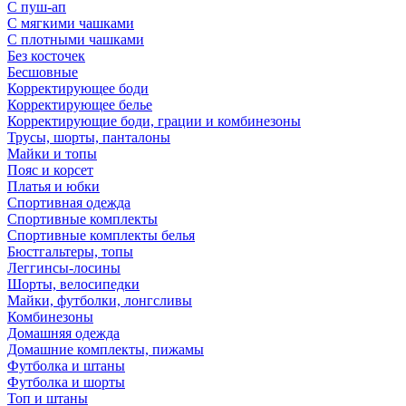
С пуш-ап
С мягкими чашками
С плотными чашками
Без косточек
Бесшовные
Корректирующее боди
Корректирующее белье
Корректирующие боди, грации и комбинезоны
Трусы, шорты, панталоны
Майки и топы
Пояс и корсет
Платья и юбки
Спортивная одежда
Спортивные комплекты
Спортивные комплекты белья
Бюстгальтеры, топы
Леггинсы-лосины
Шорты, велосипедки
Майки, футболки, лонгсливы
Комбинезоны
Домашняя одежда
Домашние комплекты, пижамы
Футболка и штаны
Футболка и шорты
Топ и штаны