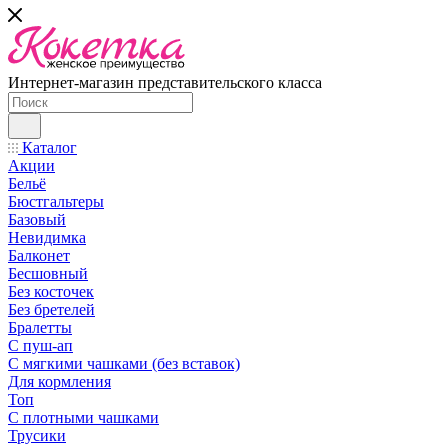
Интернет-магазин представительского класса
Каталог
Акции
Бельё
Бюстгальтеры
Базовый
Невидимка
Балконет
Бесшовный
Без косточек
Без бретелей
Бралетты
С пуш-ап
С мягкими чашками (без вставок)
Для кормления
Топ
С плотными чашками
Трусики