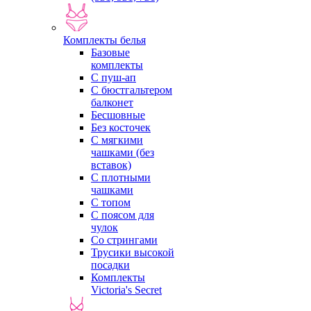
Комплекты белья
Базовые
комплекты
С пуш-ап
С бюстгальтером
балконет
Бесшовные
Без косточек
С мягкими
чашками (без
вставок)
С плотными
чашками
С топом
С поясом для
чулок
Со стрингами
Трусики высокой
посадки
Комплекты
Victoria's Secret