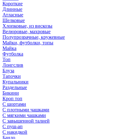
Короткие
Длинные
Атласные
Шелковые
Хлопковые, из вискозы
Велюровые, махровые
Полупрозрачные, кружевные
Майки, футболки, топы
Майка
Футболка
Топ
Лонгслив
Блуза
Тапочки
Купальники
Раздельные
Бикини
Кроп топ
С шортами
С плотными чашками
С мягкими чашками
С завышенной талией
С пуш-ап
С накидкой
Бандо