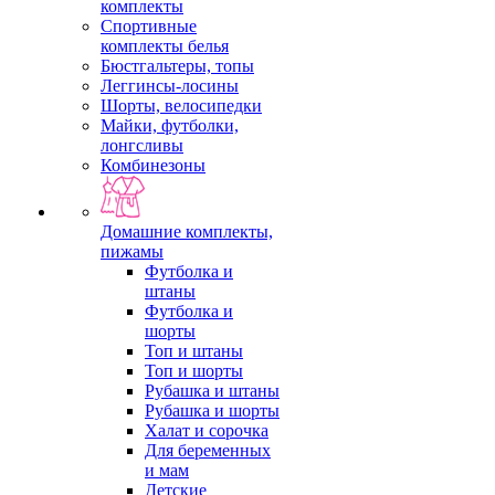
комплекты
Спортивные
комплекты белья
Бюстгальтеры, топы
Леггинсы-лосины
Шорты, велосипедки
Майки, футболки,
лонгсливы
Комбинезоны
Домашние комплекты,
пижамы
Футболка и
штаны
Футболка и
шорты
Топ и штаны
Топ и шорты
Рубашка и штаны
Рубашка и шорты
Халат и сорочка
Для беременных
и мам
Детские