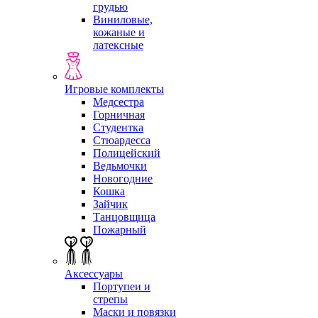
грудью
Виниловые,
кожаные и
латексные
Игровые комплекты
Медсестра
Горничная
Студентка
Стюардесса
Полицейский
Ведьмочки
Новогодние
Кошка
Зайчик
Танцовщица
Пожарный
Аксессуары
Портупеи и
стрепы
Маски и повязки