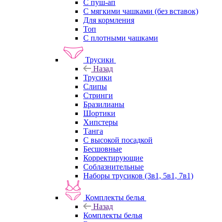
С пуш-ап
С мягкими чашками (без вставок)
Для кормления
Топ
С плотными чашками
Трусики
Назад
Трусики
Слипы
Стринги
Бразилианы
Шортики
Хипстеры
Танга
С высокой посадкой
Бесшовные
Корректирующие
Соблазнительные
Наборы трусиков (3в1, 5в1, 7в1)
Комплекты белья
Назад
Комплекты белья