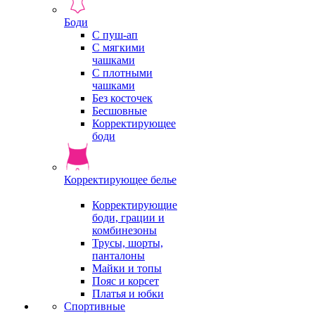
Боди
С пуш-ап
С мягкими
чашками
С плотными
чашками
Без косточек
Бесшовные
Корректирующее
боди
Корректирующее белье
Корректирующие
боди, грации и
комбинезоны
Трусы, шорты,
панталоны
Майки и топы
Пояс и корсет
Платья и юбки
Спортивные