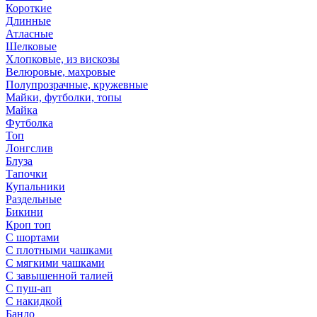
Короткие
Длинные
Атласные
Шелковые
Хлопковые, из вискозы
Велюровые, махровые
Полупрозрачные, кружевные
Майки, футболки, топы
Майка
Футболка
Топ
Лонгслив
Блуза
Тапочки
Купальники
Раздельные
Бикини
Кроп топ
С шортами
С плотными чашками
С мягкими чашками
С завышенной талией
С пуш-ап
С накидкой
Бандо