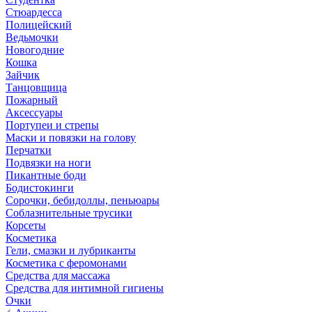
Стюардесса
Полицейский
Ведьмочки
Новогодние
Кошка
Зайчик
Танцовщица
Пожарный
Аксессуары
Портупеи и стрепы
Маски и повязки на голову
Перчатки
Подвязки на ноги
Пикантные боди
Бодистокинги
Сорочки, бебидоллы, пеньюары
Соблазнительные трусики
Корсеты
Косметика
Гели, смазки и лубриканты
Косметика с феромонами
Средства для массажа
Средства для интимной гигиены
Очки