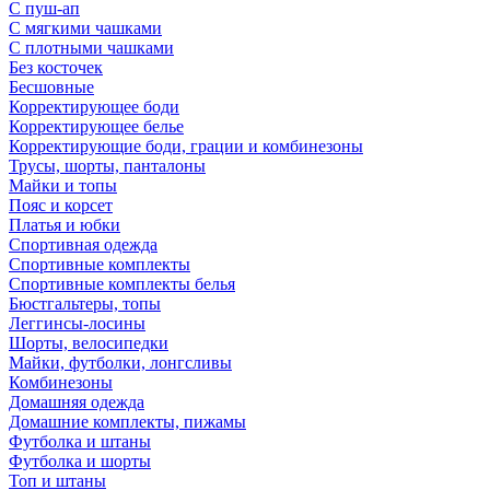
С пуш-ап
С мягкими чашками
С плотными чашками
Без косточек
Бесшовные
Корректирующее боди
Корректирующее белье
Корректирующие боди, грации и комбинезоны
Трусы, шорты, панталоны
Майки и топы
Пояс и корсет
Платья и юбки
Спортивная одежда
Спортивные комплекты
Спортивные комплекты белья
Бюстгальтеры, топы
Леггинсы-лосины
Шорты, велосипедки
Майки, футболки, лонгсливы
Комбинезоны
Домашняя одежда
Домашние комплекты, пижамы
Футболка и штаны
Футболка и шорты
Топ и штаны