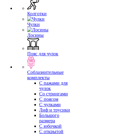
Колготки
Чулки
Лосины
Пояс для чулок
Соблазнительные
комплекты
С пажами для
чулок
Со стрингами
С поясом
С чулками
Лиф и трусики
Большого
размера
С юбочкой
С открытой