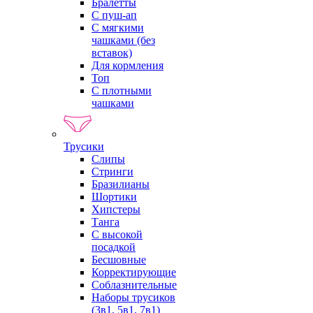
Бралетты
С пуш-ап
С мягкими
чашками (без
вставок)
Для кормления
Топ
С плотными
чашками
Трусики
Слипы
Стринги
Бразилианы
Шортики
Хипстеры
Танга
С высокой
посадкой
Бесшовные
Корректирующие
Соблазнительные
Наборы трусиков
(3в1, 5в1, 7в1)