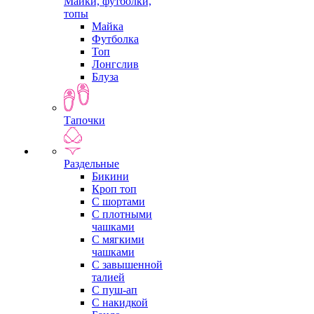
Майки, футболки,
топы
Майка
Футболка
Топ
Лонгслив
Блуза
Тапочки
Раздельные
Бикини
Кроп топ
С шортами
С плотными
чашками
С мягкими
чашками
С завышенной
талией
С пуш-ап
С накидкой