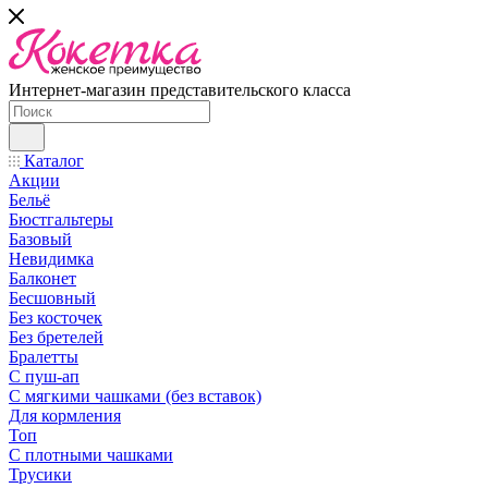
Интернет-магазин представительского класса
Каталог
Акции
Бельё
Бюстгальтеры
Базовый
Невидимка
Балконет
Бесшовный
Без косточек
Без бретелей
Бралетты
С пуш-ап
С мягкими чашками (без вставок)
Для кормления
Топ
С плотными чашками
Трусики