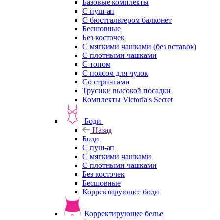
Базовые комплекты
С пуш-ап
С бюстгальтером балконет
Бесшовные
Без косточек
С мягкими чашками (без вставок)
С плотными чашками
С топом
С поясом для чулок
Со стрингами
Трусики высокой посадки
Комплекты Victoria's Secret
Боди
Назад
Боди
С пуш-ап
С мягкими чашками
С плотными чашками
Без косточек
Бесшовные
Корректирующее боди
Корректирующее белье