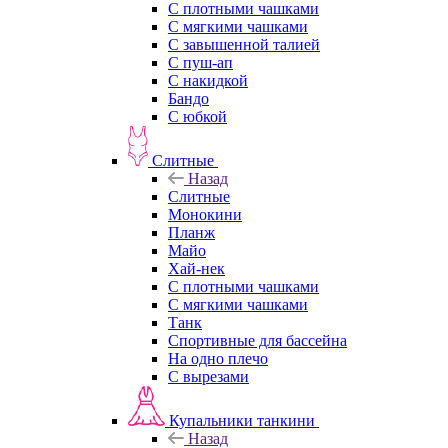
С плотными чашками
С мягкими чашками
С завышенной талией
С пуш-ап
С накидкой
Бандо
С юбкой
Слитные
Назад
Слитные
Монокини
Планж
Майо
Хай-нек
С плотными чашками
С мягкими чашками
Танк
Спортивные для бассейна
На одно плечо
С вырезами
Купальники танкини
Назад