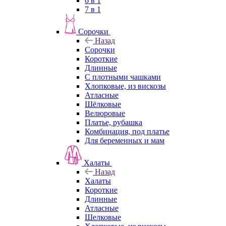
6 в 1
7 в 1
Сорочки
Назад
Сорочки
Короткие
Длинные
С плотными чашками
Хлопковые, из вискозы
Атласные
Шёлковые
Велюровые
Платье, рубашка
Комбинация, под платье
Для беременных и мам
Халаты
Назад
Халаты
Короткие
Длинные
Атласные
Шелковые