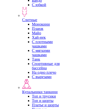
Бандо
С юбкой
Слитные
Монокини
Планж
Майо
Хай-нек
С плотными
чашками
С мягкими
чашками
Танк
Спортивные для
бассейна
На одно плечо
С вырезами
Купальники танкини
Топ и трусики
Топ и шорты
Платье и шорты