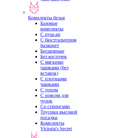
Комплекты белья
Базовые
комплекты
С пуш-ап
С бюстгальтером
балконет
Бесшовные
Без косточек
С мягкими
чашками (без
вставок)
С плотными
чашками
С топом
С поясом для
чулок
Со стрингами
Трусики высокой
посадки
Комплекты
Victoria's Secret