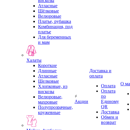
вискозы
Атласные
Шёлковые
Велюровые
Платье, рубашка
Комбинация, под
платье
Для беременных
и мам
Халаты
Короткие
Длинные
Доставка и
Атласные
оплата
Шелковые
О ма
Оплата
Хлопковые, из
Оплата
вискозы
по
Велюровые,
Акции
Единому
махровые
QR
Полупрозрачные,
Доставка
кружевные
Обмен и
возврат