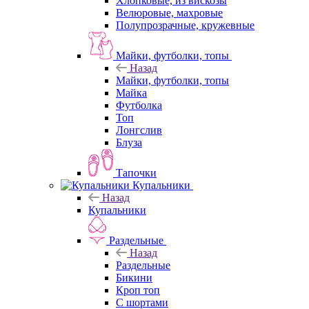
Хлопковые, из вискозы
Велюровые, махровые
Полупрозрачные, кружевные
Майки, футболки, топы
Назад
Майки, футболки, топы
Майка
Футболка
Топ
Лонгслив
Блуза
Тапочки
Купальники
Назад
Купальники
Раздельные
Назад
Раздельные
Бикини
Кроп топ
С шортами