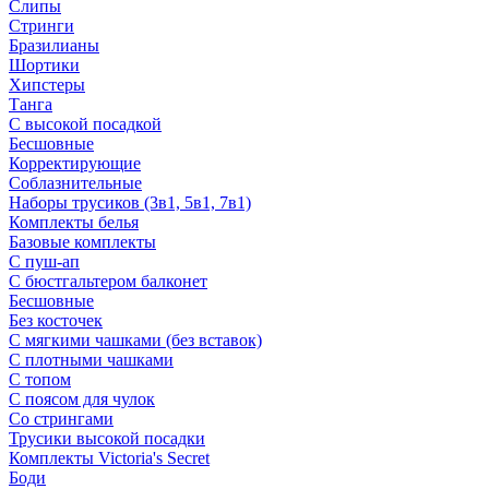
Слипы
Стринги
Бразилианы
Шортики
Хипстеры
Танга
С высокой посадкой
Бесшовные
Корректирующие
Соблазнительные
Наборы трусиков (3в1, 5в1, 7в1)
Комплекты белья
Базовые комплекты
С пуш-ап
С бюстгальтером балконет
Бесшовные
Без косточек
С мягкими чашками (без вставок)
С плотными чашками
С топом
С поясом для чулок
Со стрингами
Трусики высокой посадки
Комплекты Victoria's Secret
Боди