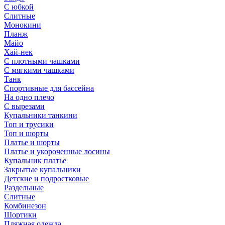
С юбкой
Слитные
Монокини
Планж
Майо
Хай-нек
С плотными чашками
С мягкими чашками
Танк
Спортивные для бассейна
На одно плечо
С вырезами
Купальники танкини
Топ и трусики
Топ и шорты
Платье и шорты
Платье и укороченные лосины
Купальник платье
Закрытые купальники
Детские и подростковые
Раздельные
Слитные
Комбинезон
Шортики
Пляжная одежда