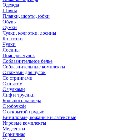
Одежда
Шляпа
Плавки, шорты, юбки
Обувь
Сумки
Чулки, колготки, лосины
Колготки
Чулки
Лосины
Пояс для чулок
Соблазнительное белье
Соблазнительные комплекты
С пажами для чулок
Со стрингами
С поясом
С чулками
Лиф и трусики
Большого размера
С юбочкой
С открытой грудью
Виниловые, кожаные и латексные
Игровые комплекты
Медсестра
Горничная
Студентка