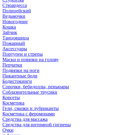
Стюардесса
Полицейский
Ведьмочки
Новогодние
Кошка
Зайчик
Танцовщица
Пожарный
Аксессуары
Портупеи и стрепы
Маски и повязки на голову
Перчатки
Подвязки на ноги
Пикантные боди
Бодистокинги
Сорочки, бебидоллы, пеньюары
Соблазнительные трусики
Корсеты
Косметика
Гели, смазки и лубриканты
Косметика с феромонами
Средства для массажа
Средства для интимной гигиены
Очки