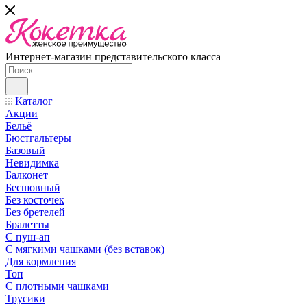
Интернет-магазин представительского класса
Каталог
Акции
Бельё
Бюстгальтеры
Базовый
Невидимка
Балконет
Бесшовный
Без косточек
Без бретелей
Бралетты
С пуш-ап
С мягкими чашками (без вставок)
Для кормления
Топ
С плотными чашками
Трусики