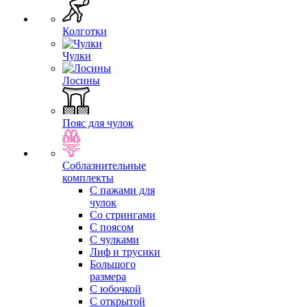
Колготки
Чулки
Лосины
Пояс для чулок
Соблазнительные
комплекты
С пажами для
чулок
Со стрингами
С поясом
С чулками
Лиф и трусики
Большого
размера
С юбочкой
С открытой