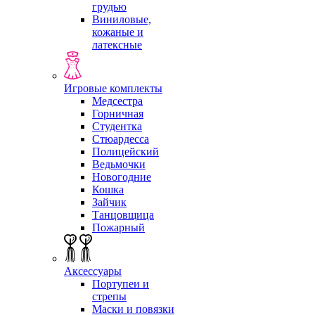
грудью
Виниловые,
кожаные и
латексные
Игровые комплекты
Медсестра
Горничная
Студентка
Стюардесса
Полицейский
Ведьмочки
Новогодние
Кошка
Зайчик
Танцовщица
Пожарный
Аксессуары
Портупеи и
стрепы
Маски и повязки