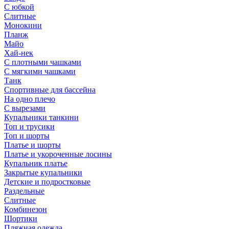
С юбкой
Слитные
Монокини
Планж
Майо
Хай-нек
С плотными чашками
С мягкими чашками
Танк
Спортивные для бассейна
На одно плечо
С вырезами
Купальники танкини
Топ и трусики
Топ и шорты
Платье и шорты
Платье и укороченные лосины
Купальник платье
Закрытые купальники
Детские и подростковые
Раздельные
Слитные
Комбинезон
Шортики
Пляжная одежда