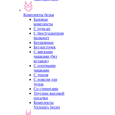
Комплекты белья
Базовые
комплекты
С пуш-ап
С бюстгальтером
балконет
Бесшовные
Без косточек
С мягкими
чашками (без
вставок)
С плотными
чашками
С топом
С поясом для
чулок
Со стрингами
Трусики высокой
посадки
Комплекты
Victoria's Secret