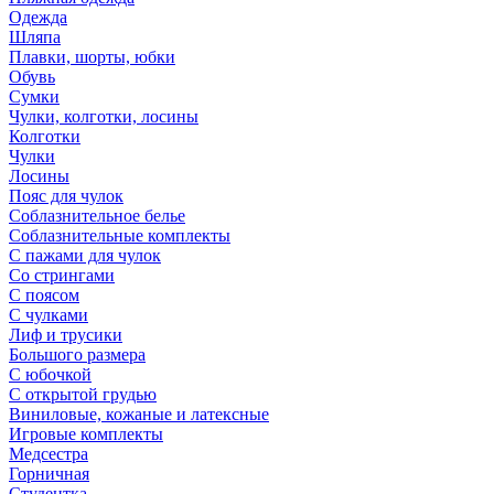
Одежда
Шляпа
Плавки, шорты, юбки
Обувь
Сумки
Чулки, колготки, лосины
Колготки
Чулки
Лосины
Пояс для чулок
Соблазнительное белье
Соблазнительные комплекты
С пажами для чулок
Со стрингами
С поясом
С чулками
Лиф и трусики
Большого размера
С юбочкой
С открытой грудью
Виниловые, кожаные и латексные
Игровые комплекты
Медсестра
Горничная
Студентка