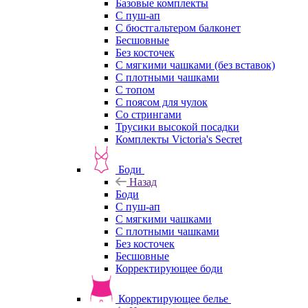
Базовые комплекты
С пуш-ап
С бюстгальтером балконет
Бесшовные
Без косточек
С мягкими чашками (без вставок)
С плотными чашками
С топом
С поясом для чулок
Со стрингами
Трусики высокой посадки
Комплекты Victoria's Secret
Боди
Назад
Боди
С пуш-ап
С мягкими чашками
С плотными чашками
Без косточек
Бесшовные
Корректирующее боди
Корректирующее белье