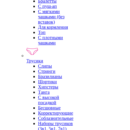
Бралетты
С пуш-ап
С мягкими
чашками (без
вставок)
Для кормления
Топ
С плотными
чашками
Трусики
Слипы
Стринги
Бразилианы
Шортики
Хипстеры
Танга
С высокой
посадкой
Бесшовные
Корректирующие
Соблазнительные
Наборы трусиков
(3в1, 5в1, 7в1)