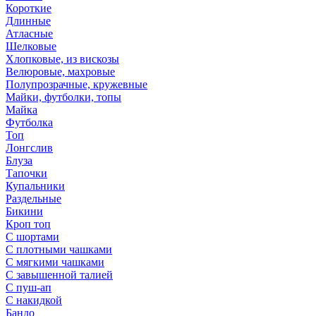
Короткие
Длинные
Атласные
Шелковые
Хлопковые, из вискозы
Велюровые, махровые
Полупрозрачные, кружевные
Майки, футболки, топы
Майка
Футболка
Топ
Лонгслив
Блуза
Тапочки
Купальники
Раздельные
Бикини
Кроп топ
С шортами
С плотными чашками
С мягкими чашками
С завышенной талией
С пуш-ап
С накидкой
Бандо