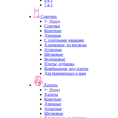
6 в 1
7 в 1
Сорочки
Назад
Сорочки
Короткие
Длинные
С плотными чашками
Хлопковые, из вискозы
Атласные
Шёлковые
Велюровые
Платье, рубашка
Комбинация, под платье
Для беременных и мам
Халаты
Назад
Халаты
Короткие
Длинные
Атласные
Шелковые