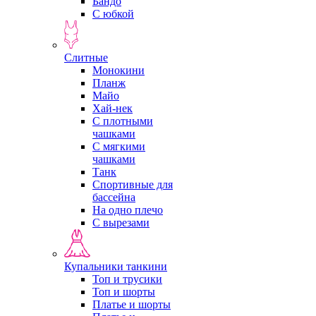
Бандо
С юбкой
Слитные
Монокини
Планж
Майо
Хай-нек
С плотными
чашками
С мягкими
чашками
Танк
Спортивные для
бассейна
На одно плечо
С вырезами
Купальники танкини
Топ и трусики
Топ и шорты
Платье и шорты