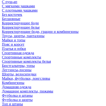
С пуш-ап
С мягкими чашками
С плотными чашками
Без косточек
Бесшовные
Корректирующее боди
Корректирующее белье
Корректирующие боди, грации и комбинезоны
Трусы, шорты, панталоны
Майки и топы
Пояс и корсет
Платья и юбки
Спортивная одежда
Спортивные комплекты
Спортивные комплекты белья
Бюстгальтеры, топы
Леггинсы-лосины
Шорты, велосипедки
Майки, футболки, лонгсливы
Комбинезоны
Домашняя одежда
Домашние комплекты, пижамы
Футболка и штаны
Футболка и шорты
Топ и штаны