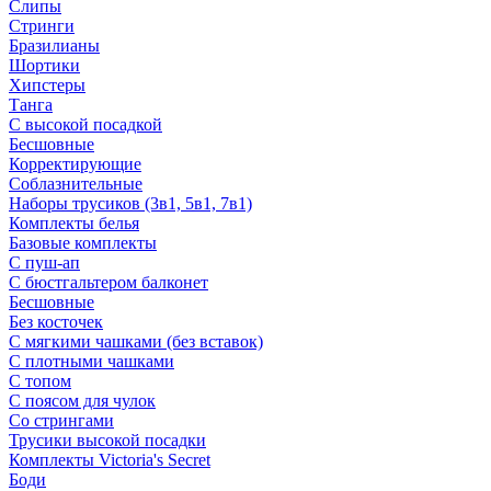
Слипы
Стринги
Бразилианы
Шортики
Хипстеры
Танга
С высокой посадкой
Бесшовные
Корректирующие
Соблазнительные
Наборы трусиков (3в1, 5в1, 7в1)
Комплекты белья
Базовые комплекты
С пуш-ап
С бюстгальтером балконет
Бесшовные
Без косточек
С мягкими чашками (без вставок)
С плотными чашками
С топом
С поясом для чулок
Со стрингами
Трусики высокой посадки
Комплекты Victoria's Secret
Боди