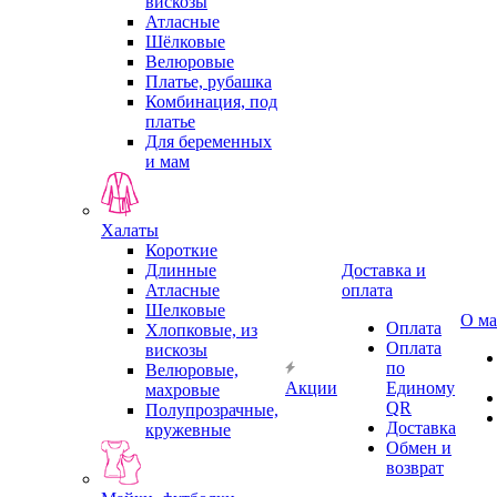
вискозы
Атласные
Шёлковые
Велюровые
Платье, рубашка
Комбинация, под
платье
Для беременных
и мам
Халаты
Короткие
Длинные
Доставка и
Атласные
оплата
Шелковые
О ма
Оплата
Хлопковые, из
Оплата
вискозы
по
Велюровые,
Акции
Единому
махровые
QR
Полупрозрачные,
Доставка
кружевные
Обмен и
возврат