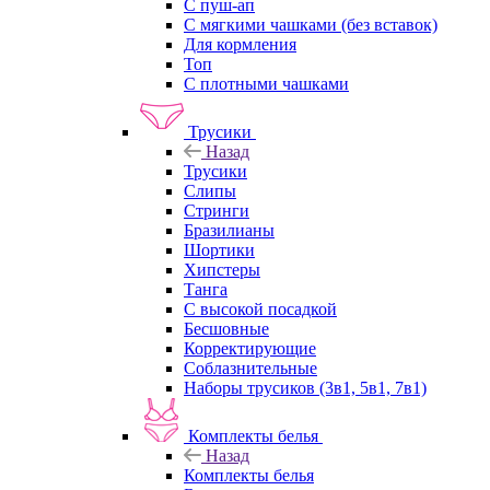
С пуш-ап
С мягкими чашками (без вставок)
Для кормления
Топ
С плотными чашками
Трусики
Назад
Трусики
Слипы
Стринги
Бразилианы
Шортики
Хипстеры
Танга
С высокой посадкой
Бесшовные
Корректирующие
Соблазнительные
Наборы трусиков (3в1, 5в1, 7в1)
Комплекты белья
Назад
Комплекты белья