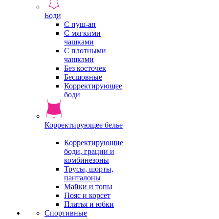
Боди
С пуш-ап
С мягкими
чашками
С плотными
чашками
Без косточек
Бесшовные
Корректирующее
боди
Корректирующее белье
Корректирующие
боди, грации и
комбинезоны
Трусы, шорты,
панталоны
Майки и топы
Пояс и корсет
Платья и юбки
Спортивные