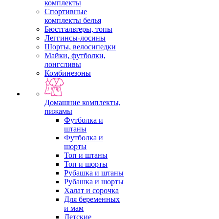
комплекты
Спортивные
комплекты белья
Бюстгальтеры, топы
Леггинсы-лосины
Шорты, велосипедки
Майки, футболки,
лонгсливы
Комбинезоны
Домашние комплекты,
пижамы
Футболка и
штаны
Футболка и
шорты
Топ и штаны
Топ и шорты
Рубашка и штаны
Рубашка и шорты
Халат и сорочка
Для беременных
и мам
Детские