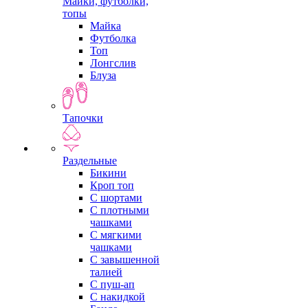
Майки, футболки,
топы
Майка
Футболка
Топ
Лонгслив
Блуза
Тапочки
Раздельные
Бикини
Кроп топ
С шортами
С плотными
чашками
С мягкими
чашками
С завышенной
талией
С пуш-ап
С накидкой