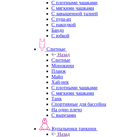
С плотными чашками
С мягкими чашками
С завышенной талией
С пуш-ап
С накидкой
Бандо
С юбкой
Слитные
Назад
Слитные
Монокини
Планж
Майо
Хай-нек
С плотными чашками
С мягкими чашками
Танк
Спортивные для бассейна
На одно плечо
С вырезами
Купальники танкини
Назад