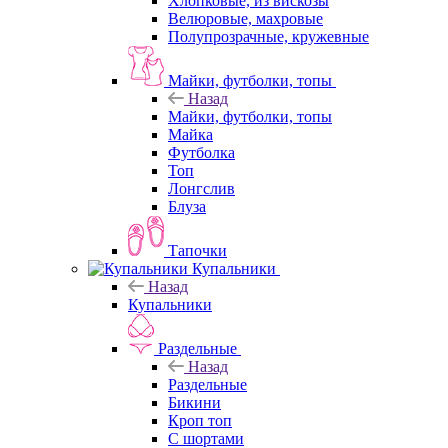
Хлопковые, из вискозы
Велюровые, махровые
Полупрозрачные, кружевные
Майки, футболки, топы
Назад
Майки, футболки, топы
Майка
Футболка
Топ
Лонгслив
Блуза
Тапочки
Купальники
Назад
Купальники
Раздельные
Назад
Раздельные
Бикини
Кроп топ
С шортами