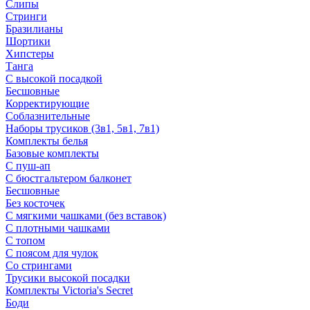
Слипы
Стринги
Бразилианы
Шортики
Хипстеры
Танга
С высокой посадкой
Бесшовные
Корректирующие
Соблазнительные
Наборы трусиков (3в1, 5в1, 7в1)
Комплекты белья
Базовые комплекты
С пуш-ап
С бюстгальтером балконет
Бесшовные
Без косточек
С мягкими чашками (без вставок)
С плотными чашками
С топом
С поясом для чулок
Со стрингами
Трусики высокой посадки
Комплекты Victoria's Secret
Боди