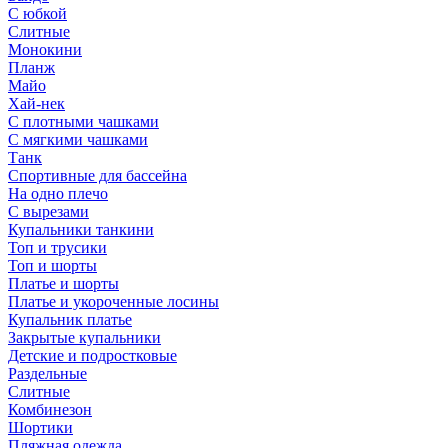
С юбкой
Слитные
Монокини
Планж
Майо
Хай-нек
С плотными чашками
С мягкими чашками
Танк
Спортивные для бассейна
На одно плечо
С вырезами
Купальники танкини
Топ и трусики
Топ и шорты
Платье и шорты
Платье и укороченные лосины
Купальник платье
Закрытые купальники
Детские и подростковые
Раздельные
Слитные
Комбинезон
Шортики
Пляжная одежда