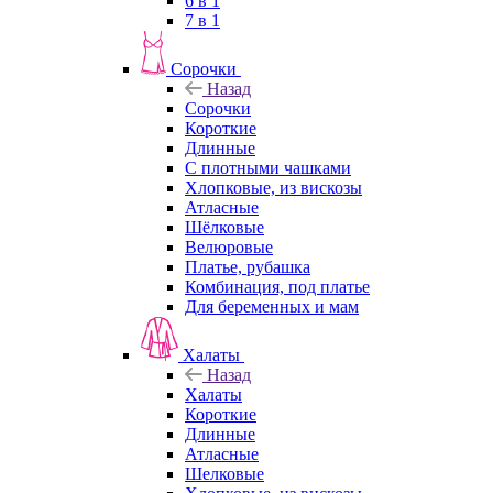
6 в 1
7 в 1
Сорочки
Назад
Сорочки
Короткие
Длинные
С плотными чашками
Хлопковые, из вискозы
Атласные
Шёлковые
Велюровые
Платье, рубашка
Комбинация, под платье
Для беременных и мам
Халаты
Назад
Халаты
Короткие
Длинные
Атласные
Шелковые