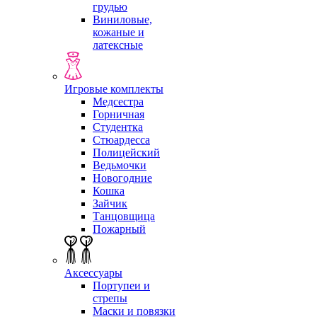
грудью
Виниловые,
кожаные и
латексные
Игровые комплекты
Медсестра
Горничная
Студентка
Стюардесса
Полицейский
Ведьмочки
Новогодние
Кошка
Зайчик
Танцовщица
Пожарный
Аксессуары
Портупеи и
стрепы
Маски и повязки