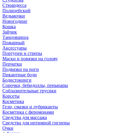
Стюардесса
Полицейский
Ведьмочки
Новогодние
Кошка
Зайчик
Танцовщица
Пожарный
Аксессуары
Портупеи и стрепы
Маски и повязки на голову
Перчатки
Подвязки на ноги
Пикантные боди
Бодистокинги
Сорочки, бебидоллы, пеньюары
Соблазнительные трусики
Корсеты
Косметика
Гели, смазки и лубриканты
Косметика с феромонами
Средства для массажа
Средства для интимной гигиены
Очки