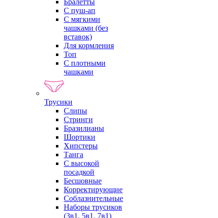
Бралетты
С пуш-ап
С мягкими
чашками (без
вставок)
Для кормления
Топ
С плотными
чашками
Трусики
Слипы
Стринги
Бразилианы
Шортики
Хипстеры
Танга
С высокой
посадкой
Бесшовные
Корректирующие
Соблазнительные
Наборы трусиков
(3в1, 5в1, 7в1)