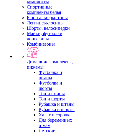
комплекты
Спортивные
комплекты белья
Бюстгальтеры, топы
Леггинсы-лосины
Шорты, велосипедки
Майки, футболки,
лонгсливы
Комбинезоны
Домашние комплекты,
пижамы
Футболка и
штаны
Футболка и
шорты
Топ и штаны
Топ и шорты
Рубашка и штаны
Рубашка и шорты
Халат и сорочка
Для беременных
и мам
Детские