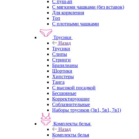
С пуш-ап
С мягкими чашками (без вставок)
Для кормления
Топ
С плотными чашками
Трусики
Назад
Трусики
Слипы
Стринги
Бразилианы
Шортики
Хипстеры
Танга
С высокой посадкой
Бесшовные
Корректирующие
Соблазнительные
Наборы трусиков (3в1, 5в1, 7в1)
Комплекты белья
Назад
Комплекты белья