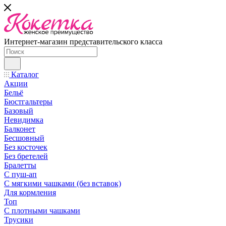
Интернет-магазин представительского класса
Каталог
Акции
Бельё
Бюстгальтеры
Базовый
Невидимка
Балконет
Бесшовный
Без косточек
Без бретелей
Бралетты
С пуш-ап
С мягкими чашками (без вставок)
Для кормления
Топ
С плотными чашками
Трусики