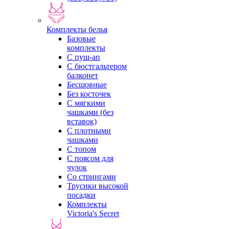
Комплекты белья
Базовые
комплекты
С пуш-ап
С бюстгальтером
балконет
Бесшовные
Без косточек
С мягкими
чашками (без
вставок)
С плотными
чашками
С топом
С поясом для
чулок
Со стрингами
Трусики высокой
посадки
Комплекты
Victoria's Secret