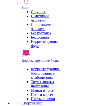
Боди
С пуш-ап
С мягкими
чашками
С плотными
чашками
Без косточек
Бесшовные
Корректирующее
боди
Корректирующее белье
Корректирующие
боди, грации и
комбинезоны
Трусы, шорты,
панталоны
Майки и топы
Пояс и корсет
Платья и юбки
Спортивные