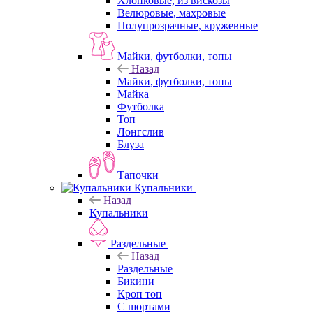
Хлопковые, из вискозы
Велюровые, махровые
Полупрозрачные, кружевные
Майки, футболки, топы
Назад
Майки, футболки, топы
Майка
Футболка
Топ
Лонгслив
Блуза
Тапочки
Купальники
Назад
Купальники
Раздельные
Назад
Раздельные
Бикини
Кроп топ
С шортами