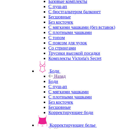
Базовые комплекты
С пуш-ап
С бюстгальтером балконет
Бесшовные
Без косточек
С мягкими чашками (без вставок)
С плотными чашками
С топом
С поясом для чулок
Со стрингами
Трусики высокой посадки
Комплекты Victoria's Secret
Боди
Назад
Боди
С пуш-ап
С мягкими чашками
С плотными чашками
Без косточек
Бесшовные
Корректирующее боди
Корректирующее белье