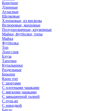
Короткие
Длинные
Атласные
Шелковые
Хлопковые, из вискозы
Велюровые, махровые
Полупрозрачные, кружевные
Майки, футболки, топы
Майка
Футболка
Топ
Лонгслив
Блуза
Тапочки
Купальники
Раздельные
Бикини
Кроп топ
С шортами
С плотными чашками
С мягкими чашками
С завышенной талией
С пуш-ап
С накидкой
Бандо