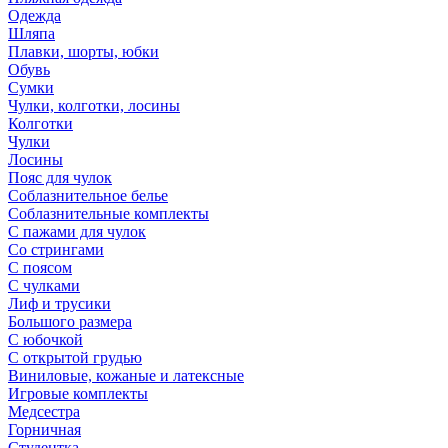
Одежда
Шляпа
Плавки, шорты, юбки
Обувь
Сумки
Чулки, колготки, лосины
Колготки
Чулки
Лосины
Пояс для чулок
Соблазнительное белье
Соблазнительные комплекты
С пажами для чулок
Со стрингами
С поясом
С чулками
Лиф и трусики
Большого размера
С юбочкой
С открытой грудью
Виниловые, кожаные и латексные
Игровые комплекты
Медсестра
Горничная
Студентка