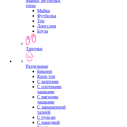
Майки, футболки,
топы
Майка
Футболка
Топ
Лонгслив
Блуза
Тапочки
Раздельные
Бикини
Кроп топ
С шортами
С плотными
чашками
С мягкими
чашками
С завышенной
талией
С пуш-ап
С накидкой