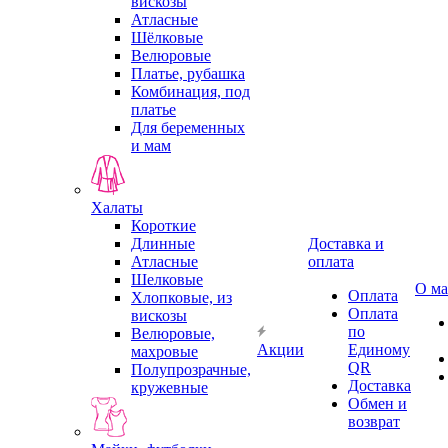
вискозы
Атласные
Шёлковые
Велюровые
Платье, рубашка
Комбинация, под
платье
Для беременных
и мам
Халаты
Короткие
Длинные
Доставка и
Атласные
оплата
Шелковые
О ма
Оплата
Хлопковые, из
Оплата
вискозы
по
Велюровые,
Акции
Единому
махровые
QR
Полупрозрачные,
Доставка
кружевные
Обмен и
возврат