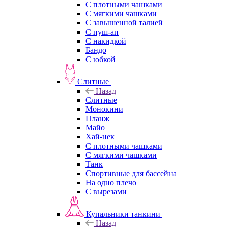
С плотными чашками
С мягкими чашками
С завышенной талией
С пуш-ап
С накидкой
Бандо
С юбкой
Слитные
Назад
Слитные
Монокини
Планж
Майо
Хай-нек
С плотными чашками
С мягкими чашками
Танк
Спортивные для бассейна
На одно плечо
С вырезами
Купальники танкини
Назад