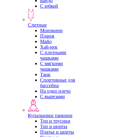
Бандо
С юбкой
Слитные
Монокини
Планж
Майо
Хай-нек
С плотными
чашками
С мягкими
чашками
Танк
Спортивные для
бассейна
На одно плечо
С вырезами
Купальники танкини
Топ и трусики
Топ и шорты
Платье и шорты