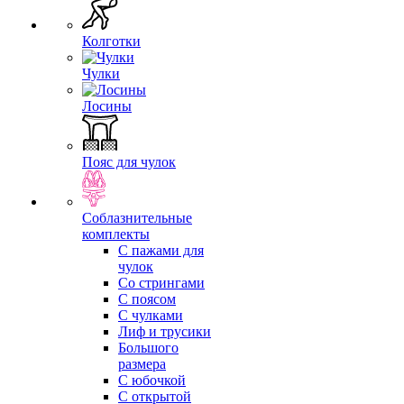
Колготки
Чулки
Лосины
Пояс для чулок
Соблазнительные
комплекты
С пажами для
чулок
Со стрингами
С поясом
С чулками
Лиф и трусики
Большого
размера
С юбочкой
С открытой