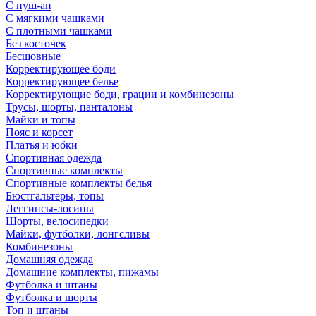
С пуш-ап
С мягкими чашками
С плотными чашками
Без косточек
Бесшовные
Корректирующее боди
Корректирующее белье
Корректирующие боди, грации и комбинезоны
Трусы, шорты, панталоны
Майки и топы
Пояс и корсет
Платья и юбки
Спортивная одежда
Спортивные комплекты
Спортивные комплекты белья
Бюстгальтеры, топы
Леггинсы-лосины
Шорты, велосипедки
Майки, футболки, лонгсливы
Комбинезоны
Домашняя одежда
Домашние комплекты, пижамы
Футболка и штаны
Футболка и шорты
Топ и штаны