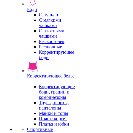
Боди
С пуш-ап
С мягкими
чашками
С плотными
чашками
Без косточек
Бесшовные
Корректирующее
боди
Корректирующее белье
Корректирующие
боди, грации и
комбинезоны
Трусы, шорты,
панталоны
Майки и топы
Пояс и корсет
Платья и юбки
Спортивные