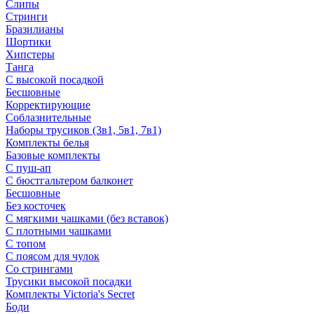
Слипы
Стринги
Бразилианы
Шортики
Хипстеры
Танга
С высокой посадкой
Бесшовные
Корректирующие
Соблазнительные
Наборы трусиков (3в1, 5в1, 7в1)
Комплекты белья
Базовые комплекты
С пуш-ап
С бюстгальтером балконет
Бесшовные
Без косточек
С мягкими чашками (без вставок)
С плотными чашками
С топом
С поясом для чулок
Со стрингами
Трусики высокой посадки
Комплекты Victoria's Secret
Боди