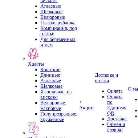
вискозы
Атласные
Шёлковые
Велюровые
Платье, рубашка
Комбинация, под
платье
Для беременных
и мам
Халаты
Короткие
Длинные
Доставка и
Атласные
оплата
Шелковые
О ма
Оплата
Хлопковые, из
Оплата
вискозы
по
Велюровые,
Акции
Единому
махровые
QR
Полупрозрачные,
Доставка
кружевные
Обмен и
возврат