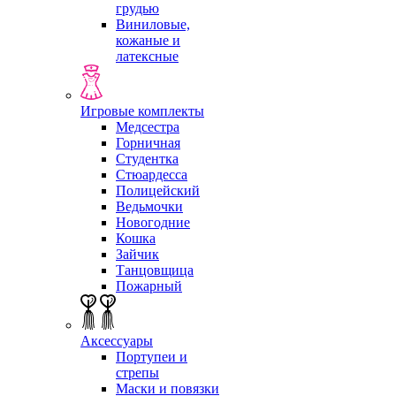
грудью
Виниловые,
кожаные и
латексные
Игровые комплекты
Медсестра
Горничная
Студентка
Стюардесса
Полицейский
Ведьмочки
Новогодние
Кошка
Зайчик
Танцовщица
Пожарный
Аксессуары
Портупеи и
стрепы
Маски и повязки