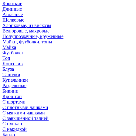
Короткие
Длинные
Атласные
Шелковые
Хлопковые, из вискозы
Велюровые, махровые
Полупрозрачные, кружевные
Майки, футболки, топы
Майка
Футболка
Топ
Лонгслив
Блуза
Тапочки
Купальники
Раздельные
Бикини
Кроп топ
С шортами
С плотными чашками
С мягкими чашками
С завышенной талией
С пуш-ап
С накидкой
Бандо