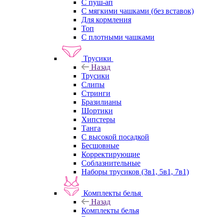
С пуш-ап
С мягкими чашками (без вставок)
Для кормления
Топ
С плотными чашками
Трусики
Назад
Трусики
Слипы
Стринги
Бразилианы
Шортики
Хипстеры
Танга
С высокой посадкой
Бесшовные
Корректирующие
Соблазнительные
Наборы трусиков (3в1, 5в1, 7в1)
Комплекты белья
Назад
Комплекты белья