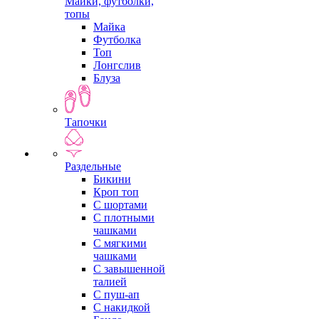
Майки, футболки,
топы
Майка
Футболка
Топ
Лонгслив
Блуза
Тапочки
Раздельные
Бикини
Кроп топ
С шортами
С плотными
чашками
С мягкими
чашками
С завышенной
талией
С пуш-ап
С накидкой