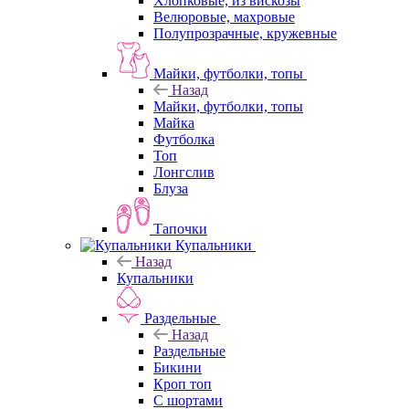
Хлопковые, из вискозы
Велюровые, махровые
Полупрозрачные, кружевные
Майки, футболки, топы
Назад
Майки, футболки, топы
Майка
Футболка
Топ
Лонгслив
Блуза
Тапочки
Купальники
Назад
Купальники
Раздельные
Назад
Раздельные
Бикини
Кроп топ
С шортами