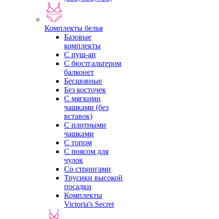
Комплекты белья
Базовые
комплекты
С пуш-ап
С бюстгальтером
балконет
Бесшовные
Без косточек
С мягкими
чашками (без
вставок)
С плотными
чашками
С топом
С поясом для
чулок
Со стрингами
Трусики высокой
посадки
Комплекты
Victoria's Secret