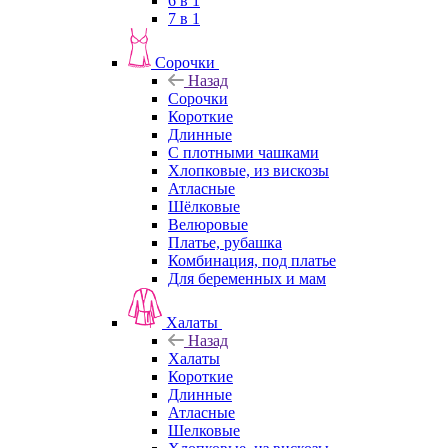
6 в 1
7 в 1
Сорочки
Назад
Сорочки
Короткие
Длинные
С плотными чашками
Хлопковые, из вискозы
Атласные
Шёлковые
Велюровые
Платье, рубашка
Комбинация, под платье
Для беременных и мам
Халаты
Назад
Халаты
Короткие
Длинные
Атласные
Шелковые