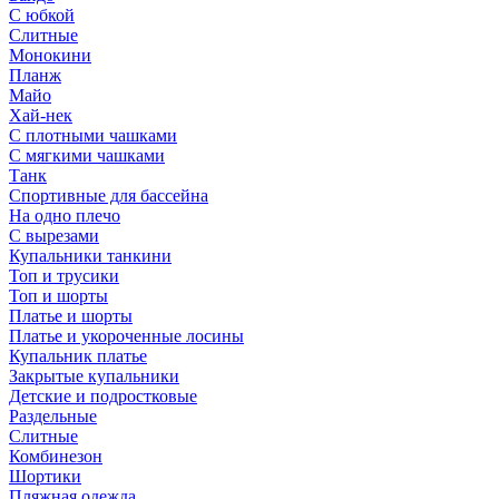
С юбкой
Слитные
Монокини
Планж
Майо
Хай-нек
С плотными чашками
С мягкими чашками
Танк
Спортивные для бассейна
На одно плечо
С вырезами
Купальники танкини
Топ и трусики
Топ и шорты
Платье и шорты
Платье и укороченные лосины
Купальник платье
Закрытые купальники
Детские и подростковые
Раздельные
Слитные
Комбинезон
Шортики
Пляжная одежда