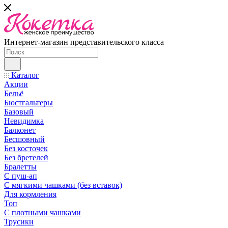
Интернет-магазин представительского класса
Каталог
Акции
Бельё
Бюстгальтеры
Базовый
Невидимка
Балконет
Бесшовный
Без косточек
Без бретелей
Бралетты
С пуш-ап
С мягкими чашками (без вставок)
Для кормления
Топ
С плотными чашками
Трусики