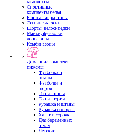
комплекты
Спортивные
комплекты белья
Бюстгальтеры, топы
Леггинсы-лосины
Шорты, велосипедки
Майки, футболки,
лонгсливы
Комбинезоны
Домашние комплекты,
пижамы
Футболка и
штаны
Футболка и
шорты
Топ и штаны
Топ и шорты
Рубашка и штаны
Рубашка и шорты
Халат и сорочка
Для беременных
и мам
Детские