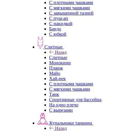
С плотными чашками
С мягкими чашками
С завышенной талией
С пуш-ап
С накидкой
Бандо
С юбкой
Слитные
Назад
Слитные
Монокини
Планж
Майо
Хай-нек
С плотными чашками
С мягкими чашками
Танк
Спортивные для бассейна
На одно плечо
С вырезами
Купальники танкини
Назад