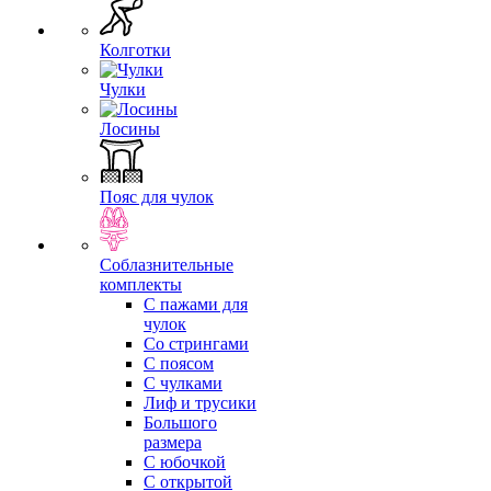
Колготки
Чулки
Лосины
Пояс для чулок
Соблазнительные
комплекты
С пажами для
чулок
Со стрингами
С поясом
С чулками
Лиф и трусики
Большого
размера
С юбочкой
С открытой