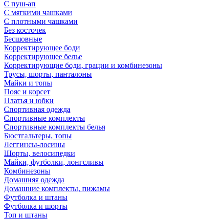
С пуш-ап
С мягкими чашками
С плотными чашками
Без косточек
Бесшовные
Корректирующее боди
Корректирующее белье
Корректирующие боди, грации и комбинезоны
Трусы, шорты, панталоны
Майки и топы
Пояс и корсет
Платья и юбки
Спортивная одежда
Спортивные комплекты
Спортивные комплекты белья
Бюстгальтеры, топы
Леггинсы-лосины
Шорты, велосипедки
Майки, футболки, лонгсливы
Комбинезоны
Домашняя одежда
Домашние комплекты, пижамы
Футболка и штаны
Футболка и шорты
Топ и штаны