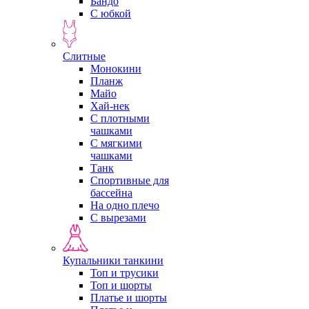
Бандо
С юбкой
Слитные
Монокини
Планж
Майо
Хай-нек
С плотными
чашками
С мягкими
чашками
Танк
Спортивные для
бассейна
На одно плечо
С вырезами
Купальники танкини
Топ и трусики
Топ и шорты
Платье и шорты