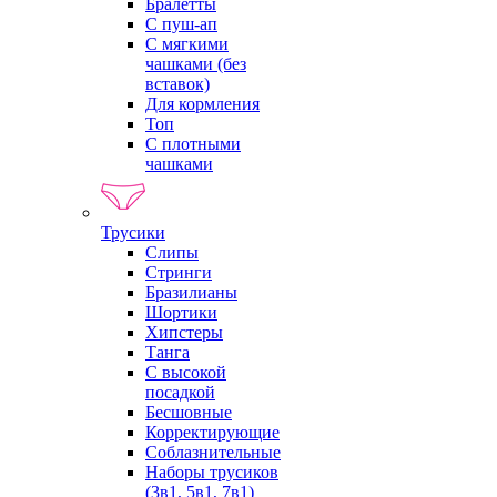
Бралетты
С пуш-ап
С мягкими
чашками (без
вставок)
Для кормления
Топ
С плотными
чашками
Трусики
Слипы
Стринги
Бразилианы
Шортики
Хипстеры
Танга
С высокой
посадкой
Бесшовные
Корректирующие
Соблазнительные
Наборы трусиков
(3в1, 5в1, 7в1)