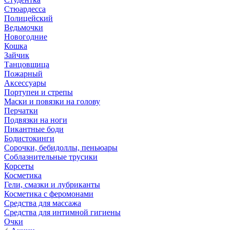
Стюардесса
Полицейский
Ведьмочки
Новогодние
Кошка
Зайчик
Танцовщица
Пожарный
Аксессуары
Портупеи и стрепы
Маски и повязки на голову
Перчатки
Подвязки на ноги
Пикантные боди
Бодистокинги
Сорочки, бебидоллы, пеньюары
Соблазнительные трусики
Корсеты
Косметика
Гели, смазки и лубриканты
Косметика с феромонами
Средства для массажа
Средства для интимной гигиены
Очки