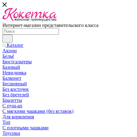
Интернет-магазин представительского класса
Каталог
Акции
Бельё
Бюстгальтеры
Базовый
Невидимка
Балконет
Бесшовный
Без косточек
Без бретелей
Бралетты
С пуш-ап
С мягкими чашками (без вставок)
Для кормления
Топ
С плотными чашками
Трусики