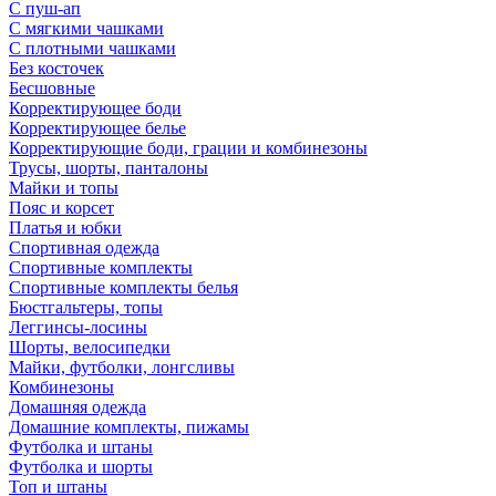
С пуш-ап
С мягкими чашками
С плотными чашками
Без косточек
Бесшовные
Корректирующее боди
Корректирующее белье
Корректирующие боди, грации и комбинезоны
Трусы, шорты, панталоны
Майки и топы
Пояс и корсет
Платья и юбки
Спортивная одежда
Спортивные комплекты
Спортивные комплекты белья
Бюстгальтеры, топы
Леггинсы-лосины
Шорты, велосипедки
Майки, футболки, лонгсливы
Комбинезоны
Домашняя одежда
Домашние комплекты, пижамы
Футболка и штаны
Футболка и шорты
Топ и штаны