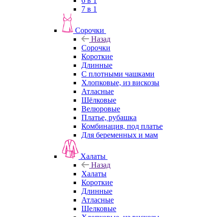
6 в 1
7 в 1
Сорочки
Назад
Сорочки
Короткие
Длинные
С плотными чашками
Хлопковые, из вискозы
Атласные
Шёлковые
Велюровые
Платье, рубашка
Комбинация, под платье
Для беременных и мам
Халаты
Назад
Халаты
Короткие
Длинные
Атласные
Шелковые