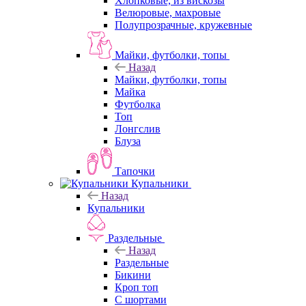
Хлопковые, из вискозы
Велюровые, махровые
Полупрозрачные, кружевные
Майки, футболки, топы
Назад
Майки, футболки, топы
Майка
Футболка
Топ
Лонгслив
Блуза
Тапочки
Купальники
Назад
Купальники
Раздельные
Назад
Раздельные
Бикини
Кроп топ
С шортами