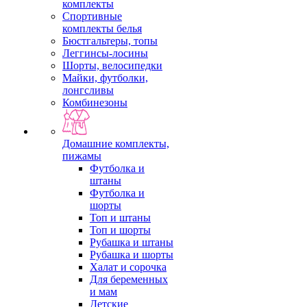
комплекты
Спортивные
комплекты белья
Бюстгальтеры, топы
Леггинсы-лосины
Шорты, велосипедки
Майки, футболки,
лонгсливы
Комбинезоны
Домашние комплекты,
пижамы
Футболка и
штаны
Футболка и
шорты
Топ и штаны
Топ и шорты
Рубашка и штаны
Рубашка и шорты
Халат и сорочка
Для беременных
и мам
Детские