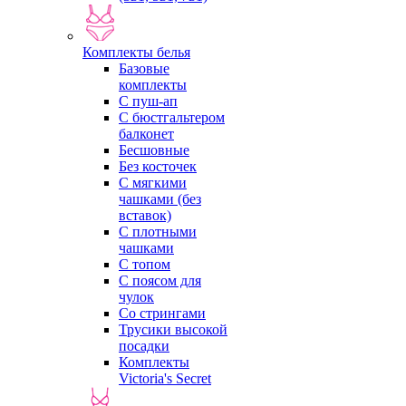
Комплекты белья
Базовые
комплекты
С пуш-ап
С бюстгальтером
балконет
Бесшовные
Без косточек
С мягкими
чашками (без
вставок)
С плотными
чашками
С топом
С поясом для
чулок
Со стрингами
Трусики высокой
посадки
Комплекты
Victoria's Secret