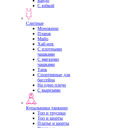
Бандо
С юбкой
Слитные
Монокини
Планж
Майо
Хай-нек
С плотными
чашками
С мягкими
чашками
Танк
Спортивные для
бассейна
На одно плечо
С вырезами
Купальники танкини
Топ и трусики
Топ и шорты
Платье и шорты