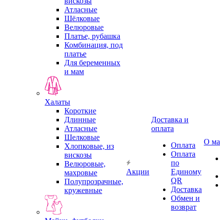
вискозы
Атласные
Шёлковые
Велюровые
Платье, рубашка
Комбинация, под
платье
Для беременных
и мам
Халаты
Короткие
Длинные
Доставка и
Атласные
оплата
Шелковые
О ма
Оплата
Хлопковые, из
Оплата
вискозы
по
Велюровые,
Акции
Единому
махровые
QR
Полупрозрачные,
Доставка
кружевные
Обмен и
возврат