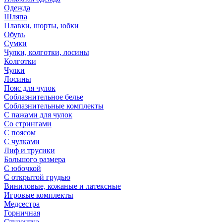
Одежда
Шляпа
Плавки, шорты, юбки
Обувь
Сумки
Чулки, колготки, лосины
Колготки
Чулки
Лосины
Пояс для чулок
Соблазнительное белье
Соблазнительные комплекты
С пажами для чулок
Со стрингами
С поясом
С чулками
Лиф и трусики
Большого размера
С юбочкой
С открытой грудью
Виниловые, кожаные и латексные
Игровые комплекты
Медсестра
Горничная
Студентка