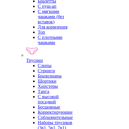
Бралетты
С пуш-ап
С мягкими
чашками (без
вставок)
Для кормления
Топ
С плотными
чашками
Трусики
Слипы
Стринги
Бразилианы
Шортики
Хипстеры
Танга
С высокой
посадкой
Бесшовные
Корректирующие
Соблазнительные
Наборы трусиков
(3в1, 5в1, 7в1)