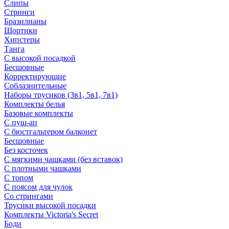
Слипы
Стринги
Бразилианы
Шортики
Хипстеры
Танга
С высокой посадкой
Бесшовные
Корректирующие
Соблазнительные
Наборы трусиков (3в1, 5в1, 7в1)
Комплекты белья
Базовые комплекты
С пуш-ап
С бюстгальтером балконет
Бесшовные
Без косточек
С мягкими чашками (без вставок)
С плотными чашками
С топом
С поясом для чулок
Со стрингами
Трусики высокой посадки
Комплекты Victoria's Secret
Боди