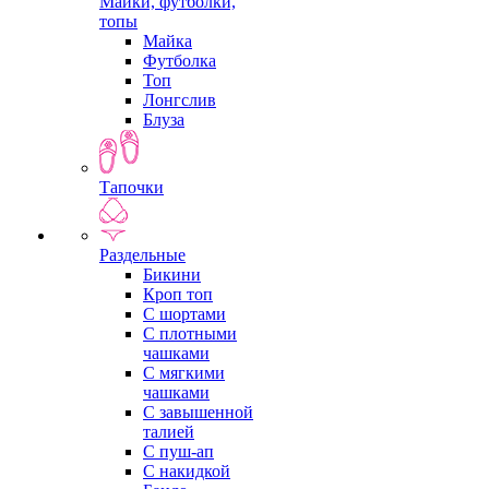
Майки, футболки,
топы
Майка
Футболка
Топ
Лонгслив
Блуза
Тапочки
Раздельные
Бикини
Кроп топ
С шортами
С плотными
чашками
С мягкими
чашками
С завышенной
талией
С пуш-ап
С накидкой