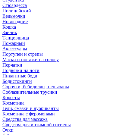
Стюардесса
Полицейский
Ведьмочки
Новогодние
Кошка
Зайчик
Танцовщица
Пожарный
Аксессуары
Портупеи и стрепы
Маски и повязки на голову
Перчатки
Подвязки на ноги
Пикантные боди
Бодистокинги
Сорочки, бебидоллы, пеньюары
Соблазнительные трусики
Корсеты
Косметика
Гели, смазки и лубриканты
Косметика с феромонами
Средства для массажа
Средства для интимной гигиены
Очки