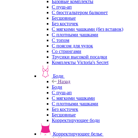
Базовые комплекты
С пуш-ап
С бюстгальтером балконет
Бесшовные
Без косточек
С мягкими чашками (без вставок)
С плотными чашками
С топом
С поясом для чулок
Со стрингами
Трусики высокой посадки
Комплекты Victoria's Secret
Боди
Назад
Боди
С пуш-ап
С мягкими чашками
С плотными чашками
Без косточек
Бесшовные
Корректирующее боди
Корректирующее белье