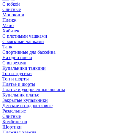
С юбкой
Слитные
Монокини
Планж
Майо
Хай-нек
С плотными чашками
С мягкими чашками
Танк
Спортивные для бассейна
На одно плечо
С вырезами
Купальники танкини
Топ и трусики
Топ и шорты
Платье и шорты
Платье и укороченные лосины
Купальник платье
Закрытые купальники
Детские и подростковые
Раздельные
Слитные
Комбинезон
Шортики
Пляжная одежда