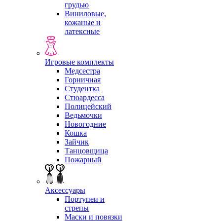
грудью
Виниловые,
кожаные и
латексные
Игровые комплекты
Медсестра
Горничная
Студентка
Стюардесса
Полицейский
Ведьмочки
Новогодние
Кошка
Зайчик
Танцовщица
Пожарный
Аксессуары
Портупеи и
стрепы
Маски и повязки