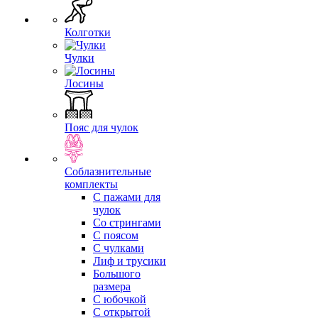
Колготки
Чулки
Лосины
Пояс для чулок
Соблазнительные
комплекты
С пажами для
чулок
Со стрингами
С поясом
С чулками
Лиф и трусики
Большого
размера
С юбочкой
С открытой