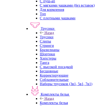
С пуш-ап
С мягкими чашками (без вставок)
Для кормления
Топ
С плотными чашками
Трусики
Назад
Трусики
Слипы
Стринги
Бразилианы
Шортики
Хипстеры
Танга
С высокой посадкой
Бесшовные
Корректирующие
Соблазнительные
Наборы трусиков (3в1, 5в1, 7в1)
Комплекты белья
Назад
Комплекты белья