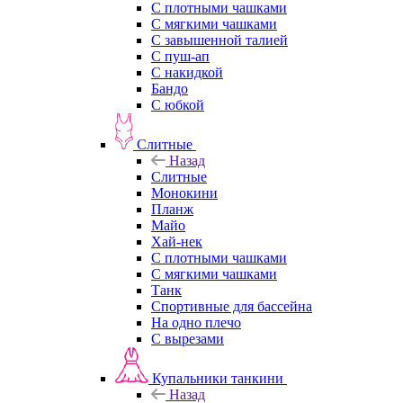
С плотными чашками
С мягкими чашками
С завышенной талией
С пуш-ап
С накидкой
Бандо
С юбкой
Слитные
Назад
Слитные
Монокини
Планж
Майо
Хай-нек
С плотными чашками
С мягкими чашками
Танк
Спортивные для бассейна
На одно плечо
С вырезами
Купальники танкини
Назад