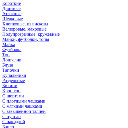
Короткие
Длинные
Атласные
Шелковые
Хлопковые, из вискозы
Велюровые, махровые
Полупрозрачные, кружевные
Майки, футболки, топы
Майка
Футболка
Топ
Лонгслив
Блуза
Тапочки
Купальники
Раздельные
Бикини
Кроп топ
С шортами
С плотными чашками
С мягкими чашками
С завышенной талией
С пуш-ап
С накидкой
Бандо