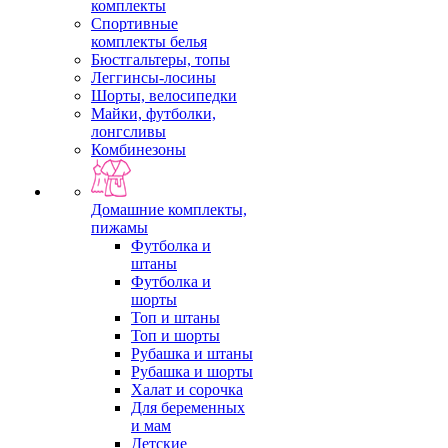
комплекты
Спортивные
комплекты белья
Бюстгальтеры, топы
Леггинсы-лосины
Шорты, велосипедки
Майки, футболки,
лонгсливы
Комбинезоны
Домашние комплекты,
пижамы
Футболка и
штаны
Футболка и
шорты
Топ и штаны
Топ и шорты
Рубашка и штаны
Рубашка и шорты
Халат и сорочка
Для беременных
и мам
Детские