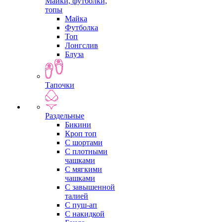
Майки, футболки,
топы
Майка
Футболка
Топ
Лонгслив
Блуза
Тапочки
Раздельные
Бикини
Кроп топ
С шортами
С плотными
чашками
С мягкими
чашками
С завышенной
талией
С пуш-ап
С накидкой