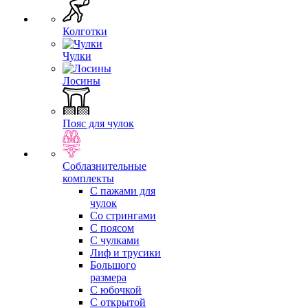
Колготки
Чулки
Лосины
Пояс для чулок
Соблазнительные
комплекты
С пажами для
чулок
Со стрингами
С поясом
С чулками
Лиф и трусики
Большого
размера
С юбочкой
С открытой