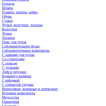
Одежда
Шляпа
Плавки, шорты, юбки
Обувь
Сумки
Чулки, колготки, лосины
Колготки
Чулки
Лосины
Пояс для чулок
Соблазнительное белье
Соблазнительные комплекты
С пажами для чулок
Со стрингами
С поясом
С чулками
Лиф и трусики
Большого размера
С юбочкой
С открытой грудью
Виниловые, кожаные и латексные
Игровые комплекты
Медсестра
Горничная
Студентка