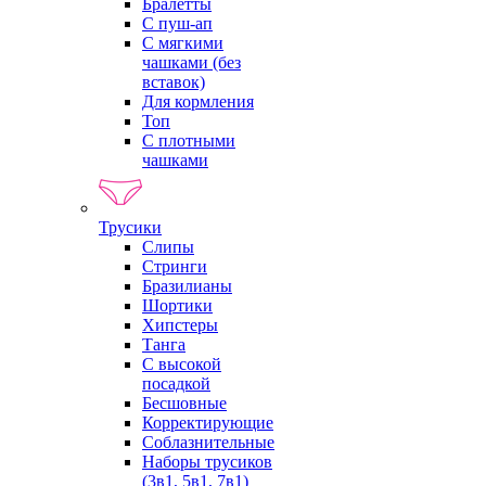
Бралетты
С пуш-ап
С мягкими
чашками (без
вставок)
Для кормления
Топ
С плотными
чашками
Трусики
Слипы
Стринги
Бразилианы
Шортики
Хипстеры
Танга
С высокой
посадкой
Бесшовные
Корректирующие
Соблазнительные
Наборы трусиков
(3в1, 5в1, 7в1)