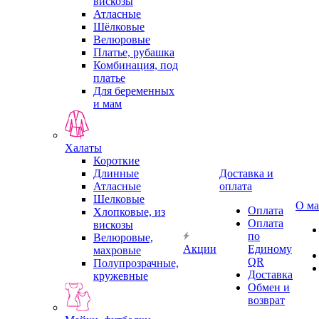
вискозы
Атласные
Шёлковые
Велюровые
Платье, рубашка
Комбинация, под
платье
Для беременных
и мам
Халаты
Короткие
Длинные
Доставка и
Атласные
оплата
Шелковые
О ма
Оплата
Хлопковые, из
Оплата
вискозы
по
Велюровые,
Акции
Единому
махровые
QR
Полупрозрачные,
Доставка
кружевные
Обмен и
возврат