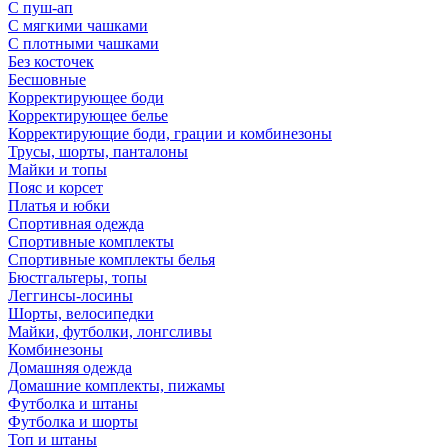
С пуш-ап
С мягкими чашками
С плотными чашками
Без косточек
Бесшовные
Корректирующее боди
Корректирующее белье
Корректирующие боди, грации и комбинезоны
Трусы, шорты, панталоны
Майки и топы
Пояс и корсет
Платья и юбки
Спортивная одежда
Спортивные комплекты
Спортивные комплекты белья
Бюстгальтеры, топы
Леггинсы-лосины
Шорты, велосипедки
Майки, футболки, лонгсливы
Комбинезоны
Домашняя одежда
Домашние комплекты, пижамы
Футболка и штаны
Футболка и шорты
Топ и штаны