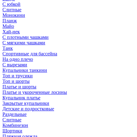
С юбкой
Слитные
Монокини
Планж
Майо
Хай-нек
С плотными чашками
С мягкими чашками
Танк
Спортивные для бассейна
На одно плечо
С вырезами
Купальники танкини
Топ и трусики
Топ и шорты
Платье и шорты
Платье и укороченные лосины
Купальник платье
Закрытые купальники
Детские и подростковые
Раздельные
Слитные
Комбинезон
Шортики
Пляжная одежда