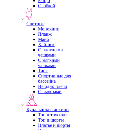
Бандо
С юбкой
Слитные
Монокини
Планж
Майо
Хай-нек
С плотными
чашками
С мягкими
чашками
Танк
Спортивные для
бассейна
На одно плечо
С вырезами
Купальники танкини
Топ и трусики
Топ и шорты
Платье и шорты