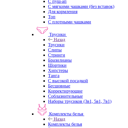
С пуш-ап
С мягкими чашками (без вставок)
Для кормления
Топ
С плотными чашками
Трусики
Назад
Трусики
Слипы
Стринги
Бразилианы
Шортики
Хипстеры
Танга
С высокой посадкой
Бесшовные
Корректирующие
Соблазнительные
Наборы трусиков (3в1, 5в1, 7в1)
Комплекты белья
Назад
Комплекты белья