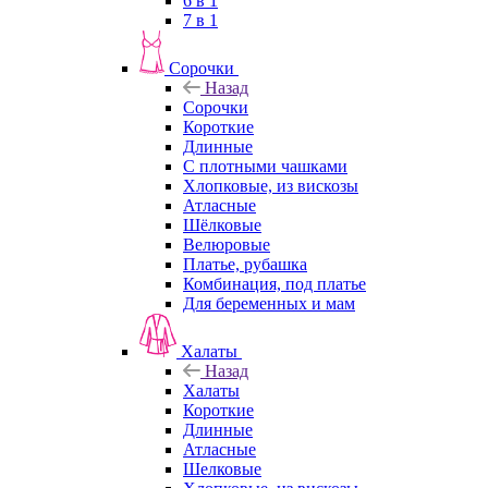
6 в 1
7 в 1
Сорочки
Назад
Сорочки
Короткие
Длинные
С плотными чашками
Хлопковые, из вискозы
Атласные
Шёлковые
Велюровые
Платье, рубашка
Комбинация, под платье
Для беременных и мам
Халаты
Назад
Халаты
Короткие
Длинные
Атласные
Шелковые