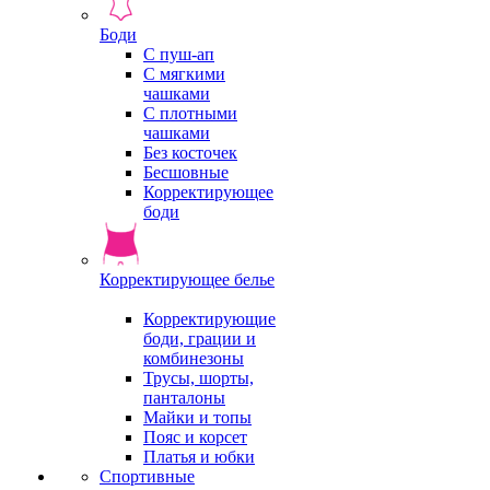
Боди
С пуш-ап
С мягкими
чашками
С плотными
чашками
Без косточек
Бесшовные
Корректирующее
боди
Корректирующее белье
Корректирующие
боди, грации и
комбинезоны
Трусы, шорты,
панталоны
Майки и топы
Пояс и корсет
Платья и юбки
Спортивные