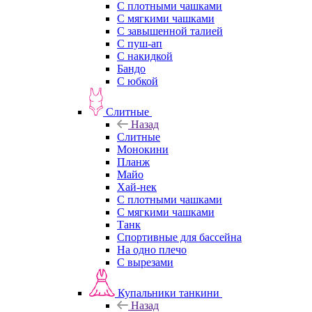
С плотными чашками
С мягкими чашками
С завышенной талией
С пуш-ап
С накидкой
Бандо
С юбкой
Слитные
Назад
Слитные
Монокини
Планж
Майо
Хай-нек
С плотными чашками
С мягкими чашками
Танк
Спортивные для бассейна
На одно плечо
С вырезами
Купальники танкини
Назад