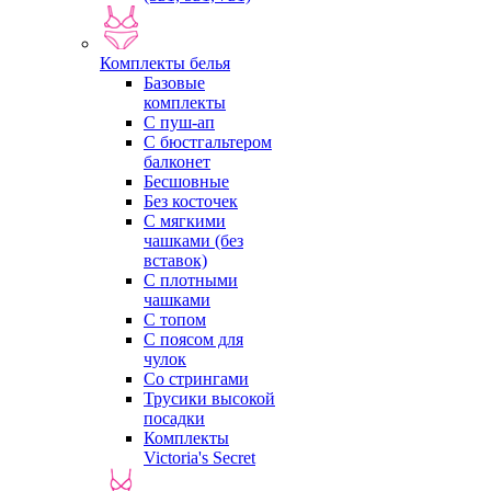
Комплекты белья
Базовые
комплекты
С пуш-ап
С бюстгальтером
балконет
Бесшовные
Без косточек
С мягкими
чашками (без
вставок)
С плотными
чашками
С топом
С поясом для
чулок
Со стрингами
Трусики высокой
посадки
Комплекты
Victoria's Secret