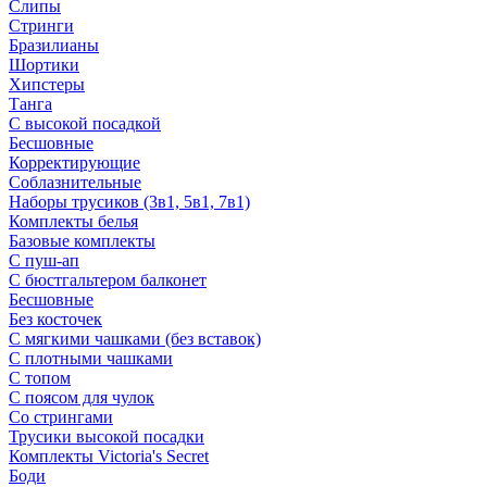
Слипы
Стринги
Бразилианы
Шортики
Хипстеры
Танга
С высокой посадкой
Бесшовные
Корректирующие
Соблазнительные
Наборы трусиков (3в1, 5в1, 7в1)
Комплекты белья
Базовые комплекты
С пуш-ап
С бюстгальтером балконет
Бесшовные
Без косточек
С мягкими чашками (без вставок)
С плотными чашками
С топом
С поясом для чулок
Со стрингами
Трусики высокой посадки
Комплекты Victoria's Secret
Боди