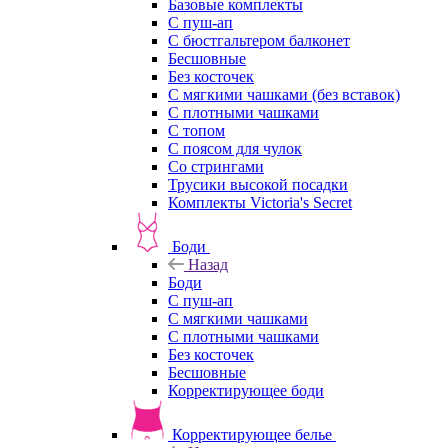
Базовые комплекты
С пуш-ап
С бюстгальтером балконет
Бесшовные
Без косточек
С мягкими чашками (без вставок)
С плотными чашками
С топом
С поясом для чулок
Со стрингами
Трусики высокой посадки
Комплекты Victoria's Secret
Боди
Назад
Боди
С пуш-ап
С мягкими чашками
С плотными чашками
Без косточек
Бесшовные
Корректирующее боди
Корректирующее белье