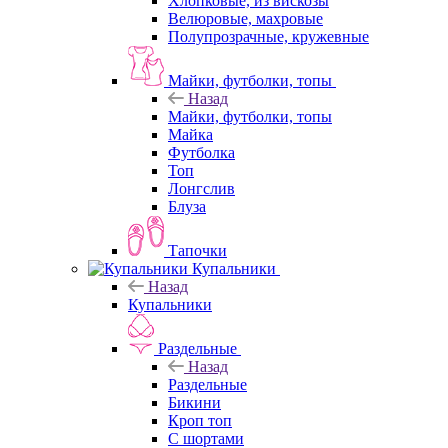
Хлопковые, из вискозы
Велюровые, махровые
Полупрозрачные, кружевные
Майки, футболки, топы
Назад
Майки, футболки, топы
Майка
Футболка
Топ
Лонгслив
Блуза
Тапочки
Купальники
Назад
Купальники
Раздельные
Назад
Раздельные
Бикини
Кроп топ
С шортами