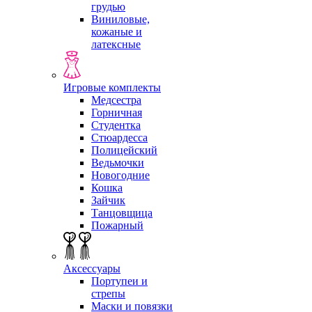
грудью
Виниловые,
кожаные и
латексные
Игровые комплекты
Медсестра
Горничная
Студентка
Стюардесса
Полицейский
Ведьмочки
Новогодние
Кошка
Зайчик
Танцовщица
Пожарный
Аксессуары
Портупеи и
стрепы
Маски и повязки