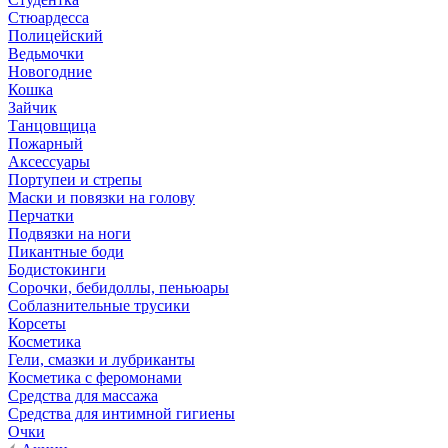
Стюардесса
Полицейский
Ведьмочки
Новогодние
Кошка
Зайчик
Танцовщица
Пожарный
Аксессуары
Портупеи и стрепы
Маски и повязки на голову
Перчатки
Подвязки на ноги
Пикантные боди
Бодистокинги
Сорочки, бебидоллы, пеньюары
Соблазнительные трусики
Корсеты
Косметика
Гели, смазки и лубриканты
Косметика с феромонами
Средства для массажа
Средства для интимной гигиены
Очки