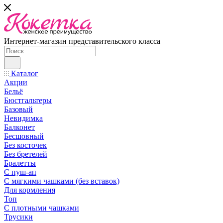
Интернет-магазин представительского класса
Каталог
Акции
Бельё
Бюстгальтеры
Базовый
Невидимка
Балконет
Бесшовный
Без косточек
Без бретелей
Бралетты
С пуш-ап
С мягкими чашками (без вставок)
Для кормления
Топ
С плотными чашками
Трусики