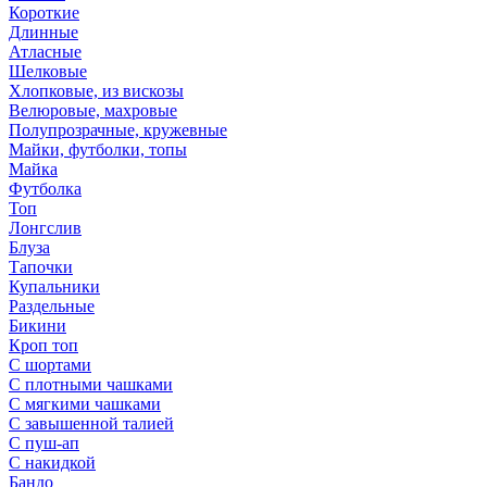
Короткие
Длинные
Атласные
Шелковые
Хлопковые, из вискозы
Велюровые, махровые
Полупрозрачные, кружевные
Майки, футболки, топы
Майка
Футболка
Топ
Лонгслив
Блуза
Тапочки
Купальники
Раздельные
Бикини
Кроп топ
С шортами
С плотными чашками
С мягкими чашками
С завышенной талией
С пуш-ап
С накидкой
Бандо