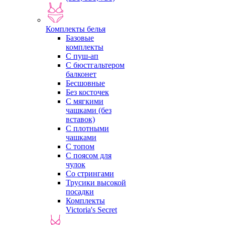
Комплекты белья
Базовые
комплекты
С пуш-ап
С бюстгальтером
балконет
Бесшовные
Без косточек
С мягкими
чашками (без
вставок)
С плотными
чашками
С топом
С поясом для
чулок
Со стрингами
Трусики высокой
посадки
Комплекты
Victoria's Secret