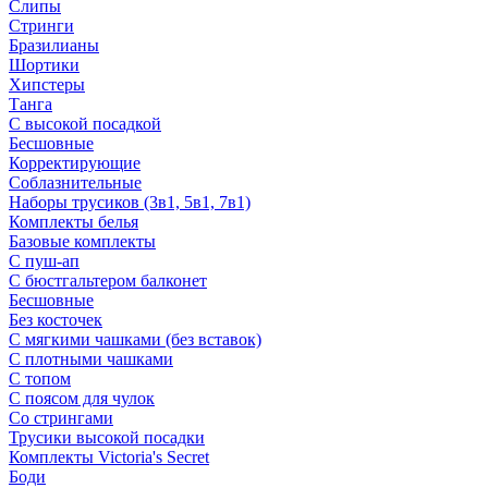
Слипы
Стринги
Бразилианы
Шортики
Хипстеры
Танга
С высокой посадкой
Бесшовные
Корректирующие
Соблазнительные
Наборы трусиков (3в1, 5в1, 7в1)
Комплекты белья
Базовые комплекты
С пуш-ап
С бюстгальтером балконет
Бесшовные
Без косточек
С мягкими чашками (без вставок)
С плотными чашками
С топом
С поясом для чулок
Со стрингами
Трусики высокой посадки
Комплекты Victoria's Secret
Боди