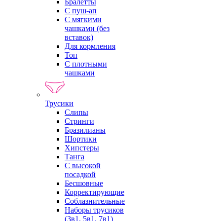
Бралетты
С пуш-ап
С мягкими
чашками (без
вставок)
Для кормления
Топ
С плотными
чашками
Трусики
Слипы
Стринги
Бразилианы
Шортики
Хипстеры
Танга
С высокой
посадкой
Бесшовные
Корректирующие
Соблазнительные
Наборы трусиков
(3в1, 5в1, 7в1)