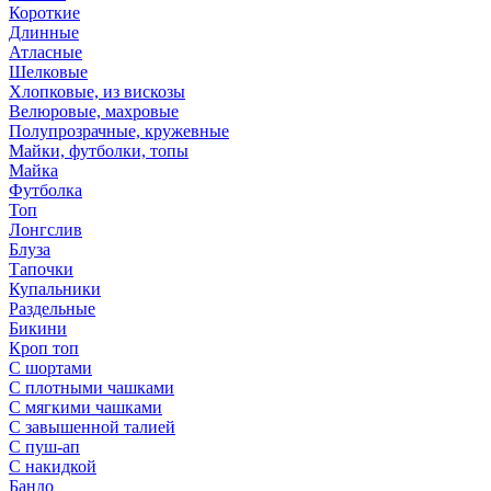
Короткие
Длинные
Атласные
Шелковые
Хлопковые, из вискозы
Велюровые, махровые
Полупрозрачные, кружевные
Майки, футболки, топы
Майка
Футболка
Топ
Лонгслив
Блуза
Тапочки
Купальники
Раздельные
Бикини
Кроп топ
С шортами
С плотными чашками
С мягкими чашками
С завышенной талией
С пуш-ап
С накидкой
Бандо