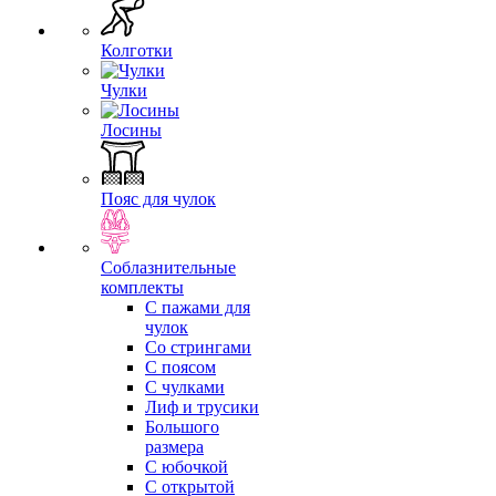
Колготки
Чулки
Лосины
Пояс для чулок
Соблазнительные
комплекты
С пажами для
чулок
Со стрингами
С поясом
С чулками
Лиф и трусики
Большого
размера
С юбочкой
С открытой