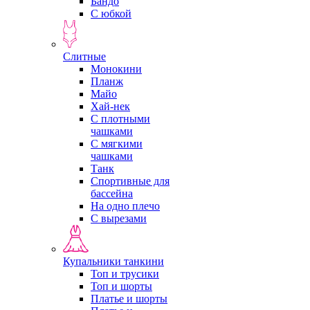
Бандо
С юбкой
Слитные
Монокини
Планж
Майо
Хай-нек
С плотными
чашками
С мягкими
чашками
Танк
Спортивные для
бассейна
На одно плечо
С вырезами
Купальники танкини
Топ и трусики
Топ и шорты
Платье и шорты