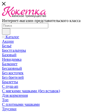
Интернет-магазин представительского класса
Каталог
Акции
Бельё
Бюстгальтеры
Базовый
Невидимка
Балконет
Бесшовный
Без косточек
Без бретелей
Бралетты
С пуш-ап
С мягкими чашками (без вставок)
Для кормления
Топ
С плотными чашками
Трусики