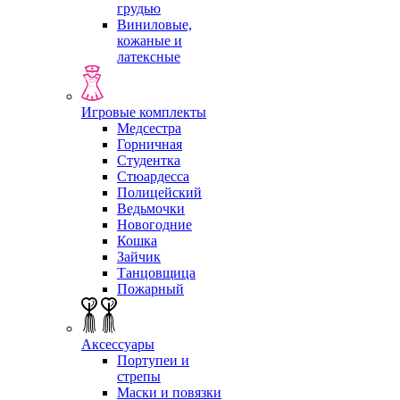
грудью
Виниловые,
кожаные и
латексные
Игровые комплекты
Медсестра
Горничная
Студентка
Стюардесса
Полицейский
Ведьмочки
Новогодние
Кошка
Зайчик
Танцовщица
Пожарный
Аксессуары
Портупеи и
стрепы
Маски и повязки