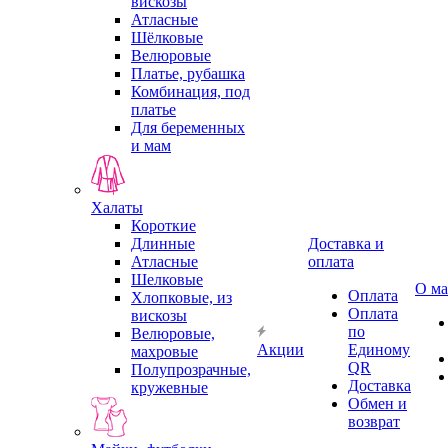
вискозы
Атласные
Шёлковые
Велюровые
Платье, рубашка
Комбинация, под
платье
Для беременных
и мам
Халаты
Короткие
Длинные
Доставка и
Атласные
оплата
Шелковые
О ма
Оплата
Хлопковые, из
Оплата
вискозы
по
Велюровые,
Акции
Единому
махровые
QR
Полупрозрачные,
Доставка
кружевные
Обмен и
возврат