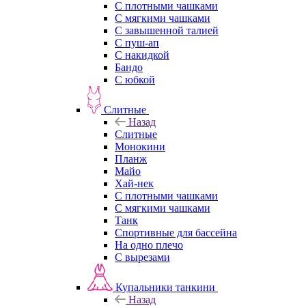
С плотными чашками
С мягкими чашками
С завышенной талией
С пуш-ап
С накидкой
Бандо
С юбкой
Слитные
Назад
Слитные
Монокини
Планж
Майо
Хай-нек
С плотными чашками
С мягкими чашками
Танк
Спортивные для бассейна
На одно плечо
С вырезами
Купальники танкини
Назад