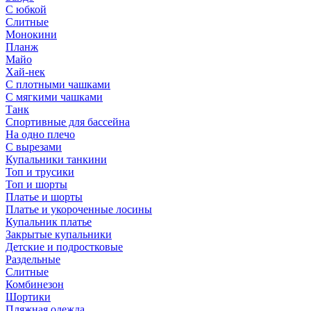
С юбкой
Слитные
Монокини
Планж
Майо
Хай-нек
С плотными чашками
С мягкими чашками
Танк
Спортивные для бассейна
На одно плечо
С вырезами
Купальники танкини
Топ и трусики
Топ и шорты
Платье и шорты
Платье и укороченные лосины
Купальник платье
Закрытые купальники
Детские и подростковые
Раздельные
Слитные
Комбинезон
Шортики
Пляжная одежда