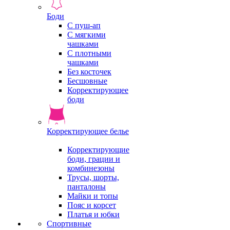
Боди
С пуш-ап
С мягкими
чашками
С плотными
чашками
Без косточек
Бесшовные
Корректирующее
боди
Корректирующее белье
Корректирующие
боди, грации и
комбинезоны
Трусы, шорты,
панталоны
Майки и топы
Пояс и корсет
Платья и юбки
Спортивные