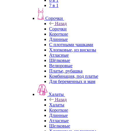
6 в 1
7 в 1
Сорочки
Назад
Сорочки
Короткие
Длинные
С плотными чашками
Хлопковые, из вискозы
Атласные
Шёлковые
Велюровые
Платье, рубашка
Комбинация, под платье
Для беременных и мам
Халаты
Назад
Халаты
Короткие
Длинные
Атласные
Шелковые