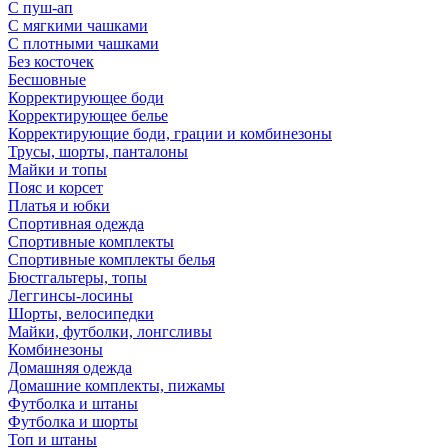
С пуш-ап
С мягкими чашками
С плотными чашками
Без косточек
Бесшовные
Корректирующее боди
Корректирующее белье
Корректирующие боди, грации и комбинезоны
Трусы, шорты, панталоны
Майки и топы
Пояс и корсет
Платья и юбки
Спортивная одежда
Спортивные комплекты
Спортивные комплекты белья
Бюстгальтеры, топы
Леггинсы-лосины
Шорты, велосипедки
Майки, футболки, лонгсливы
Комбинезоны
Домашняя одежда
Домашние комплекты, пижамы
Футболка и штаны
Футболка и шорты
Топ и штаны