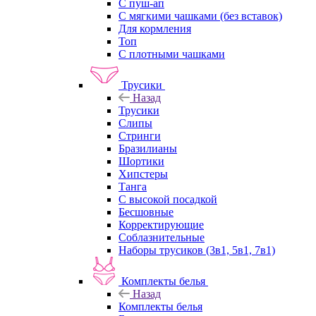
С пуш-ап
С мягкими чашками (без вставок)
Для кормления
Топ
С плотными чашками
Трусики
Назад
Трусики
Слипы
Стринги
Бразилианы
Шортики
Хипстеры
Танга
С высокой посадкой
Бесшовные
Корректирующие
Соблазнительные
Наборы трусиков (3в1, 5в1, 7в1)
Комплекты белья
Назад
Комплекты белья