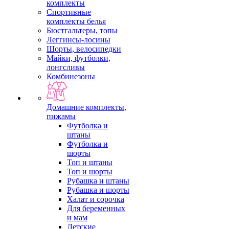
комплекты
Спортивные
комплекты белья
Бюстгальтеры, топы
Леггинсы-лосины
Шорты, велосипедки
Майки, футболки,
лонгсливы
Комбинезоны
Домашние комплекты,
пижамы
Футболка и
штаны
Футболка и
шорты
Топ и штаны
Топ и шорты
Рубашка и штаны
Рубашка и шорты
Халат и сорочка
Для беременных
и мам
Детские