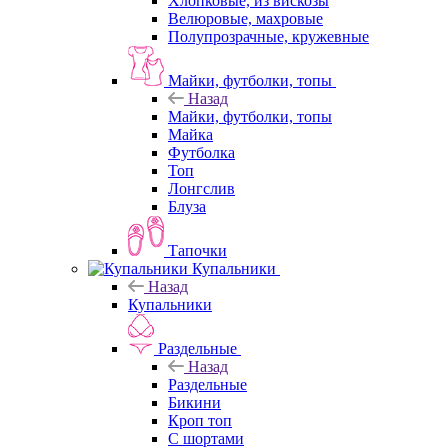
Хлопковые, из вискозы
Велюровые, махровые
Полупрозрачные, кружевные
Майки, футболки, топы
Назад
Майки, футболки, топы
Майка
Футболка
Топ
Лонгслив
Блуза
Тапочки
Купальники
Назад
Купальники
Раздельные
Назад
Раздельные
Бикини
Кроп топ
С шортами