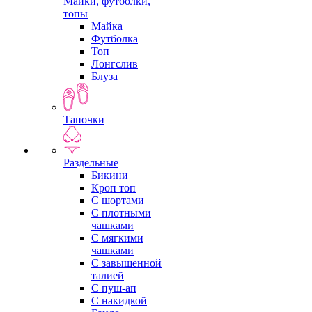
Майки, футболки,
топы
Майка
Футболка
Топ
Лонгслив
Блуза
Тапочки
Раздельные
Бикини
Кроп топ
С шортами
С плотными
чашками
С мягкими
чашками
С завышенной
талией
С пуш-ап
С накидкой