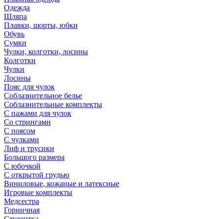
Одежда
Шляпа
Плавки, шорты, юбки
Обувь
Сумки
Чулки, колготки, лосины
Колготки
Чулки
Лосины
Пояс для чулок
Соблазнительное белье
Соблазнительные комплекты
С пажами для чулок
Со стрингами
С поясом
С чулками
Лиф и трусики
Большого размера
С юбочкой
С открытой грудью
Виниловые, кожаные и латексные
Игровые комплекты
Медсестра
Горничная
Студентка