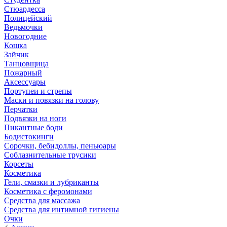
Стюардесса
Полицейский
Ведьмочки
Новогодние
Кошка
Зайчик
Танцовщица
Пожарный
Аксессуары
Портупеи и стрепы
Маски и повязки на голову
Перчатки
Подвязки на ноги
Пикантные боди
Бодистокинги
Сорочки, бебидоллы, пеньюары
Соблазнительные трусики
Корсеты
Косметика
Гели, смазки и лубриканты
Косметика с феромонами
Средства для массажа
Средства для интимной гигиены
Очки