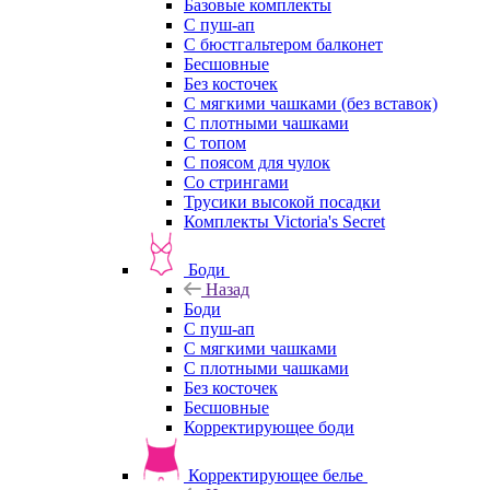
Базовые комплекты
С пуш-ап
С бюстгальтером балконет
Бесшовные
Без косточек
С мягкими чашками (без вставок)
С плотными чашками
С топом
С поясом для чулок
Со стрингами
Трусики высокой посадки
Комплекты Victoria's Secret
Боди
Назад
Боди
С пуш-ап
С мягкими чашками
С плотными чашками
Без косточек
Бесшовные
Корректирующее боди
Корректирующее белье