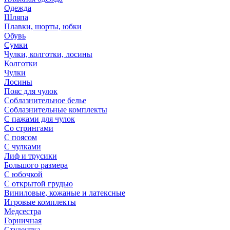
Одежда
Шляпа
Плавки, шорты, юбки
Обувь
Сумки
Чулки, колготки, лосины
Колготки
Чулки
Лосины
Пояс для чулок
Соблазнительное белье
Соблазнительные комплекты
С пажами для чулок
Со стрингами
С поясом
С чулками
Лиф и трусики
Большого размера
С юбочкой
С открытой грудью
Виниловые, кожаные и латексные
Игровые комплекты
Медсестра
Горничная
Студентка