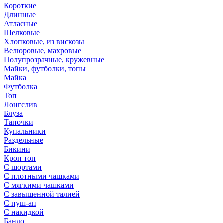
Короткие
Длинные
Атласные
Шелковые
Хлопковые, из вискозы
Велюровые, махровые
Полупрозрачные, кружевные
Майки, футболки, топы
Майка
Футболка
Топ
Лонгслив
Блуза
Тапочки
Купальники
Раздельные
Бикини
Кроп топ
С шортами
С плотными чашками
С мягкими чашками
С завышенной талией
С пуш-ап
С накидкой
Бандо