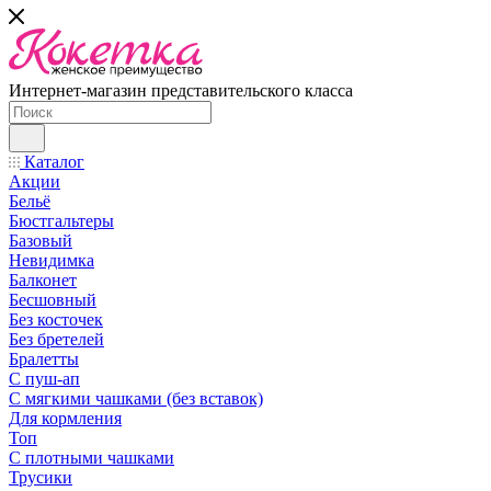
Интернет-магазин представительского класса
Каталог
Акции
Бельё
Бюстгальтеры
Базовый
Невидимка
Балконет
Бесшовный
Без косточек
Без бретелей
Бралетты
С пуш-ап
С мягкими чашками (без вставок)
Для кормления
Топ
С плотными чашками
Трусики