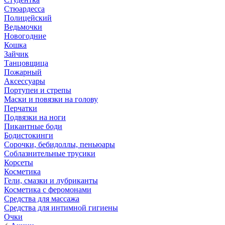
Стюардесса
Полицейский
Ведьмочки
Новогодние
Кошка
Зайчик
Танцовщица
Пожарный
Аксессуары
Портупеи и стрепы
Маски и повязки на голову
Перчатки
Подвязки на ноги
Пикантные боди
Бодистокинги
Сорочки, бебидоллы, пеньюары
Соблазнительные трусики
Корсеты
Косметика
Гели, смазки и лубриканты
Косметика с феромонами
Средства для массажа
Средства для интимной гигиены
Очки