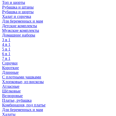
Топ и шорты
Рубашка и штаны
Рубашка и шорты
Халат и сорочка
Для беременных и мам
Детские комплекты
Мужские комплекты
Домашние наборы
3 в 1
4 в 1
5 в 1
6 в 1
7 в 1
Сорочки
Короткие
Длинные
С плотными чашками
Хлопковые, из вискозы
Атласные
Шёлковые
Велюровые
Платье, рубашка
Комбинация, под платье
Для беременных и мам
Халаты