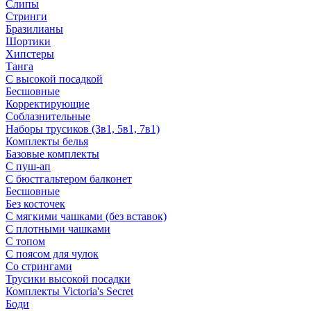
Слипы
Стринги
Бразилианы
Шортики
Хипстеры
Танга
С высокой посадкой
Бесшовные
Корректирующие
Соблазнительные
Наборы трусиков (3в1, 5в1, 7в1)
Комплекты белья
Базовые комплекты
С пуш-ап
С бюстгальтером балконет
Бесшовные
Без косточек
С мягкими чашками (без вставок)
С плотными чашками
С топом
С поясом для чулок
Со стрингами
Трусики высокой посадки
Комплекты Victoria's Secret
Боди