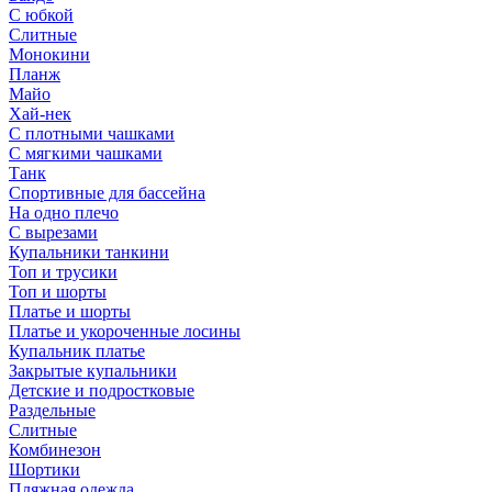
С юбкой
Слитные
Монокини
Планж
Майо
Хай-нек
С плотными чашками
С мягкими чашками
Танк
Спортивные для бассейна
На одно плечо
С вырезами
Купальники танкини
Топ и трусики
Топ и шорты
Платье и шорты
Платье и укороченные лосины
Купальник платье
Закрытые купальники
Детские и подростковые
Раздельные
Слитные
Комбинезон
Шортики
Пляжная одежда