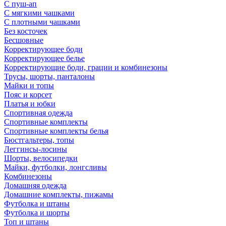
С пуш-ап
С мягкими чашками
С плотными чашками
Без косточек
Бесшовные
Корректирующее боди
Корректирующее белье
Корректирующие боди, грации и комбинезоны
Трусы, шорты, панталоны
Майки и топы
Пояс и корсет
Платья и юбки
Спортивная одежда
Спортивные комплекты
Спортивные комплекты белья
Бюстгальтеры, топы
Леггинсы-лосины
Шорты, велосипедки
Майки, футболки, лонгсливы
Комбинезоны
Домашняя одежда
Домашние комплекты, пижамы
Футболка и штаны
Футболка и шорты
Топ и штаны