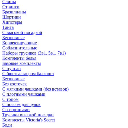
Слипы
Стринги
Бразилианы
Шортики
Хипстеры
Танга
С высокой посадкой
Бесшовные
Корректирующие
Соблазнительные
Наборы трусиков (3в1, 5в1, 7в1)
Комплекты белья
Базовые комплекты
С пуш-ап
С бюстгальтером балконет
Бесшовные
Без косточек
С мягкими чашками (без вставок)
С плотными чашками
С топом
С поясом для чулок
Со стрингами
Трусики высокой посадки
Комплекты Victoria's Secret
Боди