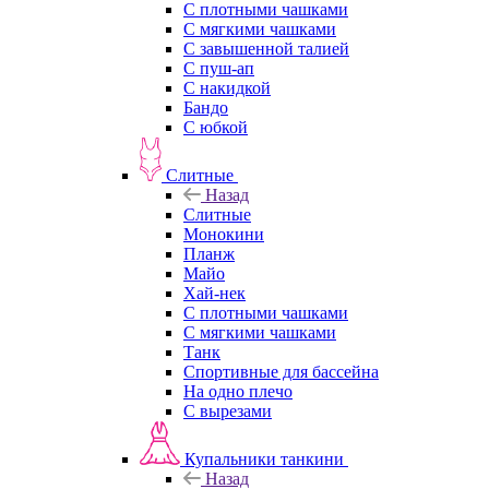
С плотными чашками
С мягкими чашками
С завышенной талией
С пуш-ап
С накидкой
Бандо
С юбкой
Слитные
Назад
Слитные
Монокини
Планж
Майо
Хай-нек
С плотными чашками
С мягкими чашками
Танк
Спортивные для бассейна
На одно плечо
С вырезами
Купальники танкини
Назад