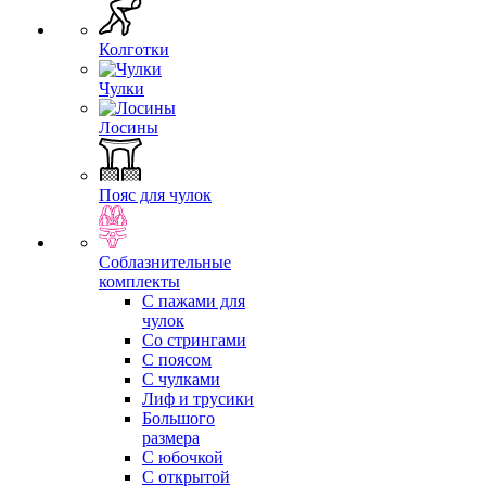
Колготки
Чулки
Лосины
Пояс для чулок
Соблазнительные
комплекты
С пажами для
чулок
Со стрингами
С поясом
С чулками
Лиф и трусики
Большого
размера
С юбочкой
С открытой