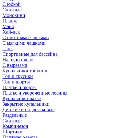
С юбкой
Слитные
Монокини
Планж
Майо
Хай-нек
С плотными чашками
С мягкими чашками
Танк
Спортивные для бассейна
На одно плечо
С вырезами
Купальники танкини
Топ и трусики
Топ и шорты
Платье и шорты
Платье и укороченные лосины
Купальник платье
Закрытые купальники
Детские и подростковые
Раздельные
Слитные
Комбинезон
Шортики
Пляжная одежда