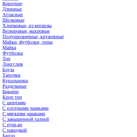
Короткие
Длинные
Атласные
Шелковые
Хлопковые, из вискозы
Велюровые, махровые
Полупрозрачные, кружевные
Майки, футболки, топы
Майка
Футболка
Топ
Лонгслив
Блуза
Тапочки
Купальники
Раздельные
Бикини
Кроп топ
С шортами
С плотными чашками
С мягкими чашками
С завышенной талией
С пуш-ап
С накидкой
Бандо