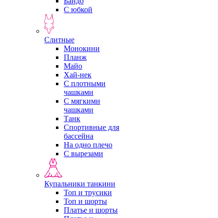
Бандо
С юбкой
Слитные
Монокини
Планж
Майо
Хай-нек
С плотными
чашками
С мягкими
чашками
Танк
Спортивные для
бассейна
На одно плечо
С вырезами
Купальники танкини
Топ и трусики
Топ и шорты
Платье и шорты