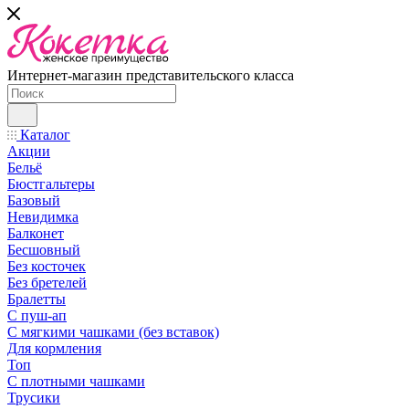
Интернет-магазин представительского класса
Каталог
Акции
Бельё
Бюстгальтеры
Базовый
Невидимка
Балконет
Бесшовный
Без косточек
Без бретелей
Бралетты
С пуш-ап
С мягкими чашками (без вставок)
Для кормления
Топ
С плотными чашками
Трусики