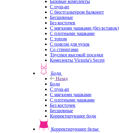
Базовые комплекты
С пуш-ап
С бюстгальтером балконет
Бесшовные
Без косточек
С мягкими чашками (без вставок)
С плотными чашками
С топом
С поясом для чулок
Со стрингами
Трусики высокой посадки
Комплекты Victoria's Secret
Боди
Назад
Боди
С пуш-ап
С мягкими чашками
С плотными чашками
Без косточек
Бесшовные
Корректирующее боди
Корректирующее белье