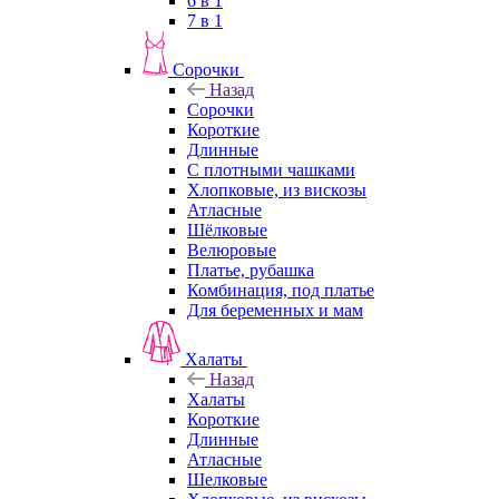
6 в 1
7 в 1
Сорочки
Назад
Сорочки
Короткие
Длинные
С плотными чашками
Хлопковые, из вискозы
Атласные
Шёлковые
Велюровые
Платье, рубашка
Комбинация, под платье
Для беременных и мам
Халаты
Назад
Халаты
Короткие
Длинные
Атласные
Шелковые