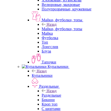
Хлопковые, из вискозы
Велюровые, махровые
Полупрозрачные, кружевные
Майки, футболки, топы
Назад
Майки, футболки, топы
Майка
Футболка
Топ
Лонгслив
Блуза
Тапочки
Купальники
Назад
Купальники
Раздельные
Назад
Раздельные
Бикини
Кроп топ
С шортами