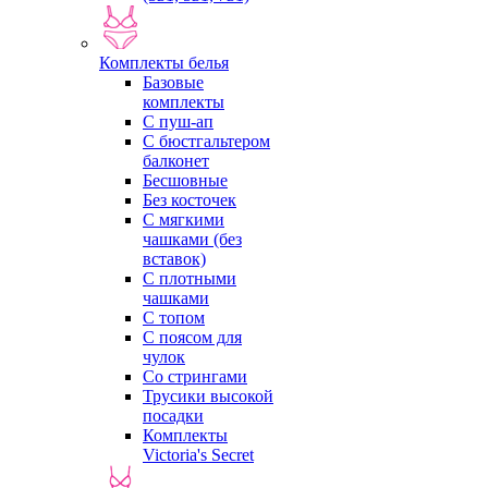
Комплекты белья
Базовые
комплекты
С пуш-ап
С бюстгальтером
балконет
Бесшовные
Без косточек
С мягкими
чашками (без
вставок)
С плотными
чашками
С топом
С поясом для
чулок
Со стрингами
Трусики высокой
посадки
Комплекты
Victoria's Secret