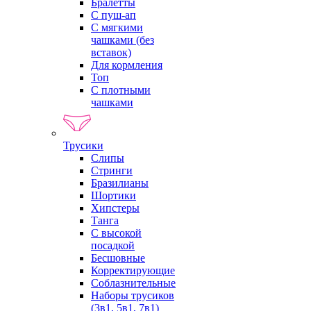
Бралетты
С пуш-ап
С мягкими
чашками (без
вставок)
Для кормления
Топ
С плотными
чашками
Трусики
Слипы
Стринги
Бразилианы
Шортики
Хипстеры
Танга
С высокой
посадкой
Бесшовные
Корректирующие
Соблазнительные
Наборы трусиков
(3в1, 5в1, 7в1)