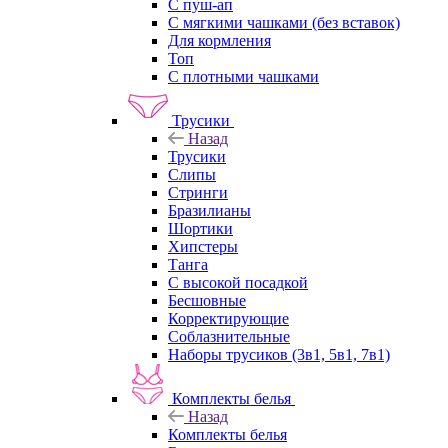
С пуш-ап
С мягкими чашками (без вставок)
Для кормления
Топ
С плотными чашками
Трусики
Назад
Трусики
Слипы
Стринги
Бразилианы
Шортики
Хипстеры
Танга
С высокой посадкой
Бесшовные
Корректирующие
Соблазнительные
Наборы трусиков (3в1, 5в1, 7в1)
Комплекты белья
Назад
Комплекты белья