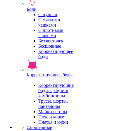
Боди
С пуш-ап
С мягкими
чашками
С плотными
чашками
Без косточек
Бесшовные
Корректирующее
боди
Корректирующее белье
Корректирующие
боди, грации и
комбинезоны
Трусы, шорты,
панталоны
Майки и топы
Пояс и корсет
Платья и юбки
Спортивные