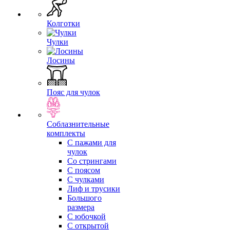
Колготки
Чулки
Лосины
Пояс для чулок
Соблазнительные
комплекты
С пажами для
чулок
Со стрингами
С поясом
С чулками
Лиф и трусики
Большого
размера
С юбочкой
С открытой