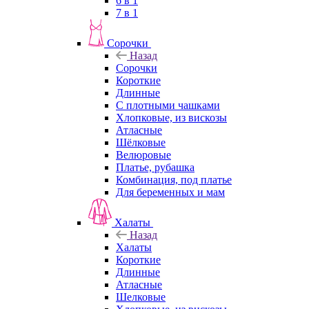
6 в 1
7 в 1
Сорочки
Назад
Сорочки
Короткие
Длинные
С плотными чашками
Хлопковые, из вискозы
Атласные
Шёлковые
Велюровые
Платье, рубашка
Комбинация, под платье
Для беременных и мам
Халаты
Назад
Халаты
Короткие
Длинные
Атласные
Шелковые