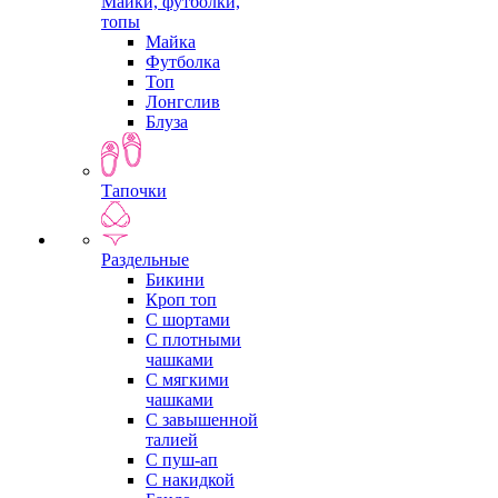
Майки, футболки,
топы
Майка
Футболка
Топ
Лонгслив
Блуза
Тапочки
Раздельные
Бикини
Кроп топ
С шортами
С плотными
чашками
С мягкими
чашками
С завышенной
талией
С пуш-ап
С накидкой