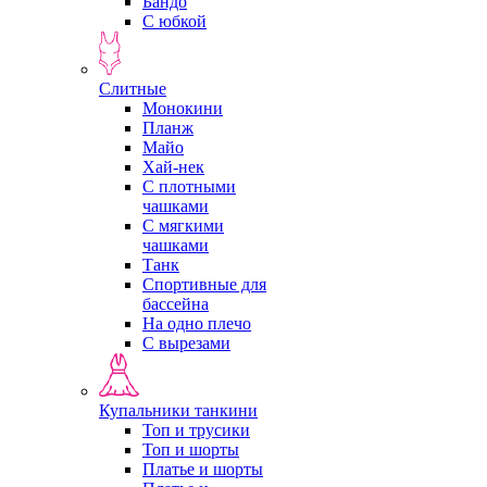
Бандо
С юбкой
Слитные
Монокини
Планж
Майо
Хай-нек
С плотными
чашками
С мягкими
чашками
Танк
Спортивные для
бассейна
На одно плечо
С вырезами
Купальники танкини
Топ и трусики
Топ и шорты
Платье и шорты