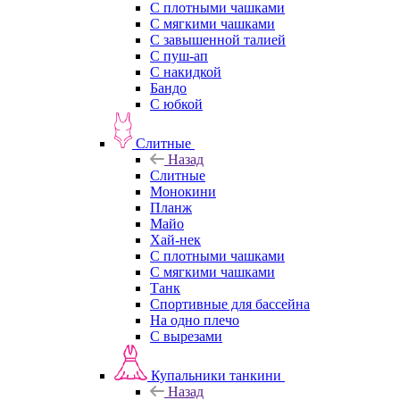
С плотными чашками
С мягкими чашками
С завышенной талией
С пуш-ап
С накидкой
Бандо
С юбкой
Слитные
Назад
Слитные
Монокини
Планж
Майо
Хай-нек
С плотными чашками
С мягкими чашками
Танк
Спортивные для бассейна
На одно плечо
С вырезами
Купальники танкини
Назад