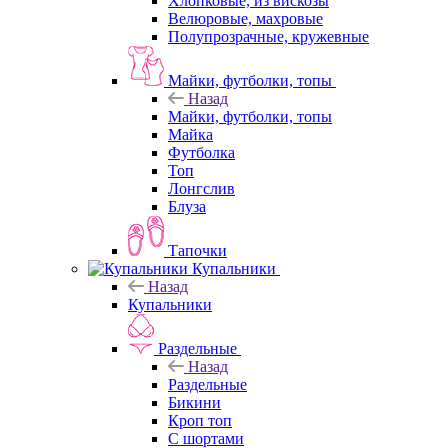
Хлопковые, из вискозы
Велюровые, махровые
Полупрозрачные, кружевные
Майки, футболки, топы
Назад
Майки, футболки, топы
Майка
Футболка
Топ
Лонгслив
Блуза
Тапочки
Купальники
Назад
Купальники
Раздельные
Назад
Раздельные
Бикини
Кроп топ
С шортами