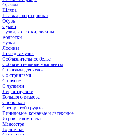
Одежда
Шляпа
Плавки, шорты, юбки
Обувь
Сумки
Чулки, колготки, лосины
Колготки
Чулки
Лосины
Пояс для чулок
Соблазнительное белье
Соблазнительные комплекты
С пажами для чулок
Со стрингами
С поясом
С чулками
Лиф и трусики
Большого размера
С юбочкой
С открытой грудью
Виниловые, кожаные и латексные
Игровые комплекты
Медсестра
Горничная
Студентка