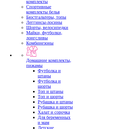
комплекты
Спортивные
комплекты белья
Бюстгальтеры, топы
Леггинсы-лосины
Шорты, велосипедки
Майки, футболки,
лонгсливы
Комбинезоны
Домашние комплекты,
пижамы
Футболка и
штаны
Футболка и
шорты
Топ и штаны
Топ и шорты
Рубашка и штаны
Рубашка и шорты
Халат и сорочка
Для беременных
и мам
Детские