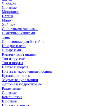
С юбкой
Слитные
Монокини
Планж
Майо
Хай-нек
С плотными чашками
С мягкими чашками
Танк
Спортивные для бассейна
На одно плечо
С вырезами
Купальники танкини
Топ и трусики
Топ и шорты
Платье и шорты
Платье и укороченные лосины
Купальник платье
Закрытые купальники
Детские и подростковые
Раздельные
Слитные
Комбинезон
Шортики
Пляжная одежда