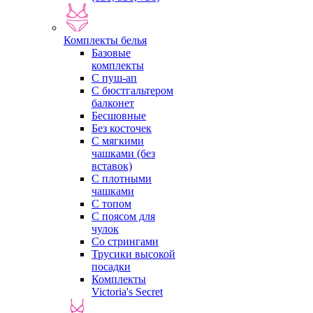
Комплекты белья
Базовые
комплекты
С пуш-ап
С бюстгальтером
балконет
Бесшовные
Без косточек
С мягкими
чашками (без
вставок)
С плотными
чашками
С топом
С поясом для
чулок
Со стрингами
Трусики высокой
посадки
Комплекты
Victoria's Secret