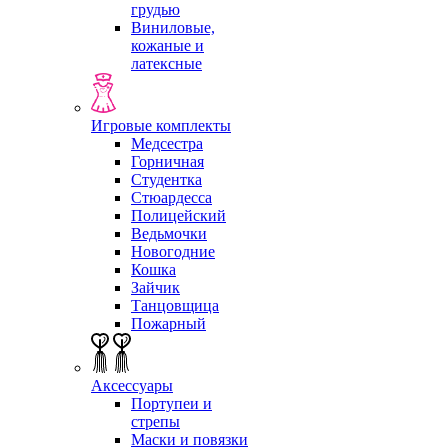
грудью
Виниловые,
кожаные и
латексные
Игровые комплекты
Медсестра
Горничная
Студентка
Стюардесса
Полицейский
Ведьмочки
Новогодние
Кошка
Зайчик
Танцовщица
Пожарный
Аксессуары
Портупеи и
стрепы
Маски и повязки