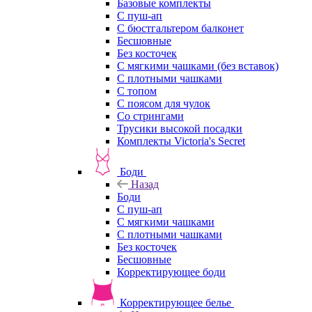
Базовые комплекты
С пуш-ап
С бюстгальтером балконет
Бесшовные
Без косточек
С мягкими чашками (без вставок)
С плотными чашками
С топом
С поясом для чулок
Со стрингами
Трусики высокой посадки
Комплекты Victoria's Secret
Боди
Назад
Боди
С пуш-ап
С мягкими чашками
С плотными чашками
Без косточек
Бесшовные
Корректирующее боди
Корректирующее белье