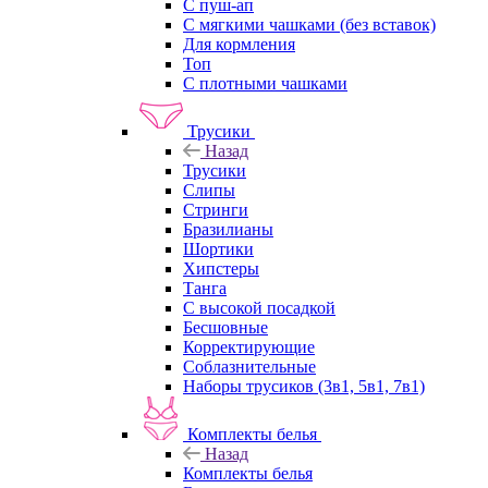
С пуш-ап
С мягкими чашками (без вставок)
Для кормления
Топ
С плотными чашками
Трусики
Назад
Трусики
Слипы
Стринги
Бразилианы
Шортики
Хипстеры
Танга
С высокой посадкой
Бесшовные
Корректирующие
Соблазнительные
Наборы трусиков (3в1, 5в1, 7в1)
Комплекты белья
Назад
Комплекты белья