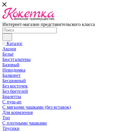
Интернет-магазин представительского класса
Каталог
Акции
Бельё
Бюстгальтеры
Базовый
Невидимка
Балконет
Бесшовный
Без косточек
Без бретелей
Бралетты
С пуш-ап
С мягкими чашками (без вставок)
Для кормления
Топ
С плотными чашками
Трусики