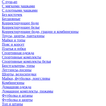
С пуш-ап
С мягкими чашками
С плотными чашками
Без косточек
Бесшовные
Корректирующее боди
Корректирующее белье
Корректирующие боди, грации и комбинезоны
Трусы, шорты, панталоны
Майки и топы
Пояс и корсет
Платья и юбки
Спортивная одежда
Спортивные комплекты
Спортивные комплекты белья
Бюстгальтеры, топы
Леггинсы-лосины
Шорты, велосипедки
Майки, футболки, лонгсливы
Комбинезоны
Домашняя одежда
Домашние комплекты, пижамы
Футболка и штаны
Футболка и шорты
Топ и штаны