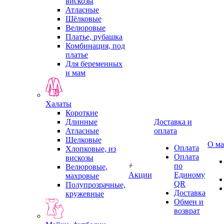
вискозы
Атласные
Шёлковые
Велюровые
Платье, рубашка
Комбинация, под
платье
Для беременных
и мам
Халаты
Короткие
Длинные
Доставка и
Атласные
оплата
Шелковые
О ма
Оплата
Хлопковые, из
Оплата
вискозы
по
Велюровые,
Акции
Единому
махровые
QR
Полупрозрачные,
Доставка
кружевные
Обмен и
возврат