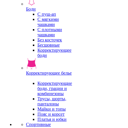
Боди
С пуш-ап
С мягкими
чашками
С плотными
чашками
Без косточек
Бесшовные
Корректирующее
боди
Корректирующее белье
Корректирующие
боди, грации и
комбинезоны
Трусы, шорты,
панталоны
Майки и топы
Пояс и корсет
Платья и юбки
Спортивные