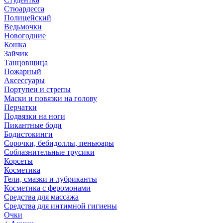
Стюардесса
Полицейский
Ведьмочки
Новогодние
Кошка
Зайчик
Танцовщица
Пожарный
Аксессуары
Портупеи и стрепы
Маски и повязки на голову
Перчатки
Подвязки на ноги
Пикантные боди
Бодистокинги
Сорочки, бебидоллы, пеньюары
Соблазнительные трусики
Корсеты
Косметика
Гели, смазки и лубриканты
Косметика с феромонами
Средства для массажа
Средства для интимной гигиены
Очки