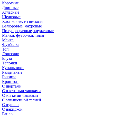
Короткие
Длинные
Атласные
Шелковые
Хлопковые, из вискозы
Велюровые, махровые
Полупрозрачные, кружевные
Майки, футболки, топы
Майка
Футболка
Топ
Лонгслив
Блуза
Тапочки
Купальники
Раздельные
Бикини
Кроп топ
С шортами
С плотными чашками
С мягкими чашками
С завышенной талией
С пуш-ап
С накидкой
Бандо