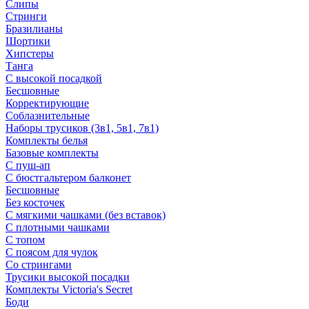
Слипы
Стринги
Бразилианы
Шортики
Хипстеры
Танга
С высокой посадкой
Бесшовные
Корректирующие
Соблазнительные
Наборы трусиков (3в1, 5в1, 7в1)
Комплекты белья
Базовые комплекты
С пуш-ап
С бюстгальтером балконет
Бесшовные
Без косточек
С мягкими чашками (без вставок)
С плотными чашками
С топом
С поясом для чулок
Со стрингами
Трусики высокой посадки
Комплекты Victoria's Secret
Боди