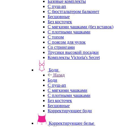
Базовые комплекты
С пуш-ап
С бюстгальтером балконет
Бесшовные
Без косточек
С мягкими чашками (без вставок)
С плотными чашками
С топом
С поясом для чулок
Со стрингами
Трусики высокой посадки
Комплекты Victoria's Secret
Боди
Назад
Боди
С пуш-ап
С мягкими чашками
С плотными чашками
Без косточек
Бесшовные
Корректирующее боди
Корректирующее белье