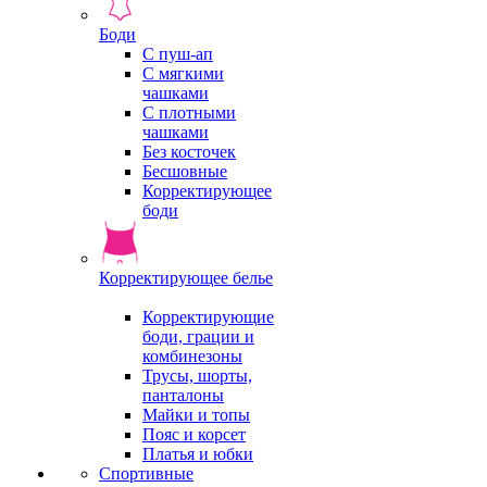
Боди
С пуш-ап
С мягкими
чашками
С плотными
чашками
Без косточек
Бесшовные
Корректирующее
боди
Корректирующее белье
Корректирующие
боди, грации и
комбинезоны
Трусы, шорты,
панталоны
Майки и топы
Пояс и корсет
Платья и юбки
Спортивные