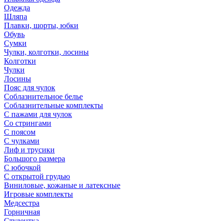
Одежда
Шляпа
Плавки, шорты, юбки
Обувь
Сумки
Чулки, колготки, лосины
Колготки
Чулки
Лосины
Пояс для чулок
Соблазнительное белье
Соблазнительные комплекты
С пажами для чулок
Со стрингами
С поясом
С чулками
Лиф и трусики
Большого размера
С юбочкой
С открытой грудью
Виниловые, кожаные и латексные
Игровые комплекты
Медсестра
Горничная
Студентка