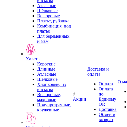
вискозы
Атласные
Шёлковые
Велюровые
Платье, рубашка
Комбинация, под
платье
Для беременных
и мам
Халаты
Короткие
Длинные
Доставка и
Атласные
оплата
Шелковые
О ма
Оплата
Хлопковые, из
Оплата
вискозы
по
Велюровые,
Акции
Единому
махровые
QR
Полупрозрачные,
Доставка
кружевные
Обмен и
возврат