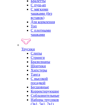
Бралетты
С пуш-ап
С мягкими
чашками (без
вставок)
Для кормления
Топ
С плотными
чашками
Трусики
Слипы
Стринги
Бразилианы
Шортики
Хипстеры
Танга
С высокой
посадкой
Бесшовные
Корректирующие
Соблазнительные
Наборы трусиков
(3в1, 5в1, 7в1)