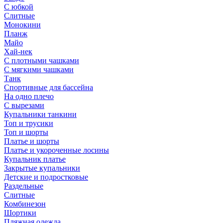
С юбкой
Слитные
Монокини
Планж
Майо
Хай-нек
С плотными чашками
С мягкими чашками
Танк
Спортивные для бассейна
На одно плечо
С вырезами
Купальники танкини
Топ и трусики
Топ и шорты
Платье и шорты
Платье и укороченные лосины
Купальник платье
Закрытые купальники
Детские и подростковые
Раздельные
Слитные
Комбинезон
Шортики
Пляжная одежда