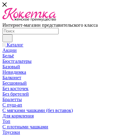
Интернет-магазин представительского класса
Каталог
Акции
Бельё
Бюстгальтеры
Базовый
Невидимка
Балконет
Бесшовный
Без косточек
Без бретелей
Бралетты
С пуш-ап
С мягкими чашками (без вставок)
Для кормления
Топ
С плотными чашками
Трусики