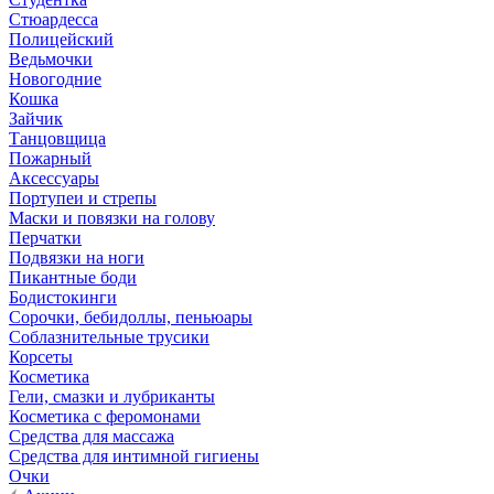
Стюардесса
Полицейский
Ведьмочки
Новогодние
Кошка
Зайчик
Танцовщица
Пожарный
Аксессуары
Портупеи и стрепы
Маски и повязки на голову
Перчатки
Подвязки на ноги
Пикантные боди
Бодистокинги
Сорочки, бебидоллы, пеньюары
Соблазнительные трусики
Корсеты
Косметика
Гели, смазки и лубриканты
Косметика с феромонами
Средства для массажа
Средства для интимной гигиены
Очки