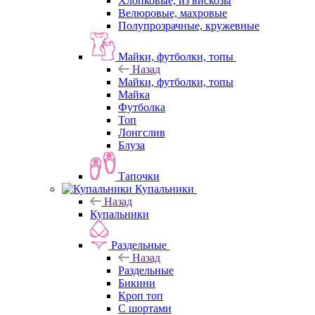
Хлопковые, из вискозы
Велюровые, махровые
Полупрозрачные, кружевные
Майки, футболки, топы
Назад
Майки, футболки, топы
Майка
Футболка
Топ
Лонгслив
Блуза
Тапочки
Купальники
Назад
Купальники
Раздельные
Назад
Раздельные
Бикини
Кроп топ
С шортами