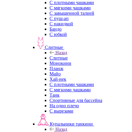
С плотными чашками
С мягкими чашками
С завышенной талией
С пуш-ап
С накидкой
Бандо
С юбкой
Слитные
Назад
Слитные
Монокини
Планж
Майо
Хай-нек
С плотными чашками
С мягкими чашками
Танк
Спортивные для бассейна
На одно плечо
С вырезами
Купальники танкини
Назад