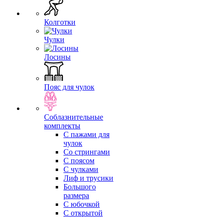
Колготки
Чулки
Лосины
Пояс для чулок
Соблазнительные
комплекты
С пажами для
чулок
Со стрингами
С поясом
С чулками
Лиф и трусики
Большого
размера
С юбочкой
С открытой