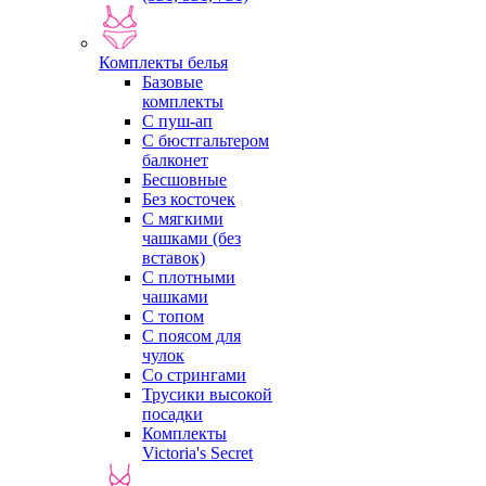
Комплекты белья
Базовые
комплекты
С пуш-ап
С бюстгальтером
балконет
Бесшовные
Без косточек
С мягкими
чашками (без
вставок)
С плотными
чашками
С топом
С поясом для
чулок
Со стрингами
Трусики высокой
посадки
Комплекты
Victoria's Secret