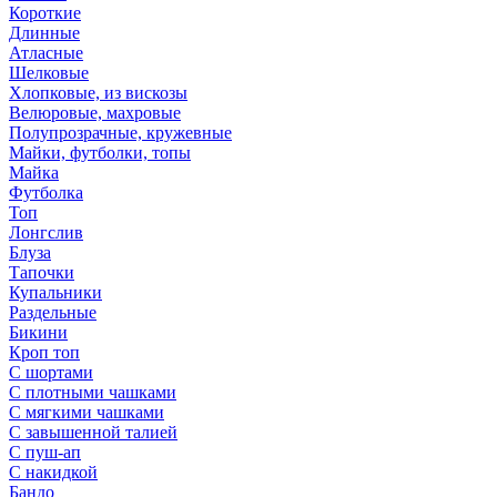
Короткие
Длинные
Атласные
Шелковые
Хлопковые, из вискозы
Велюровые, махровые
Полупрозрачные, кружевные
Майки, футболки, топы
Майка
Футболка
Топ
Лонгслив
Блуза
Тапочки
Купальники
Раздельные
Бикини
Кроп топ
С шортами
С плотными чашками
С мягкими чашками
С завышенной талией
С пуш-ап
С накидкой
Бандо