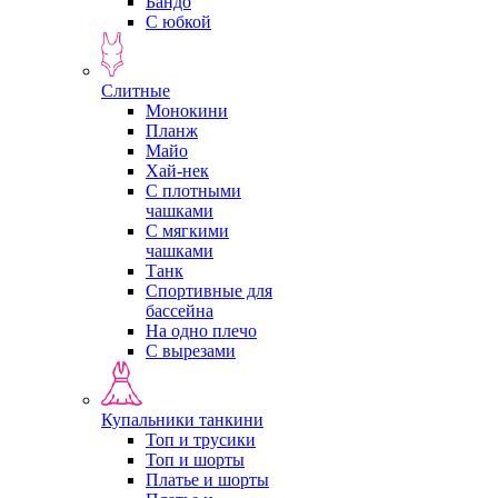
Бандо
С юбкой
Слитные
Монокини
Планж
Майо
Хай-нек
С плотными
чашками
С мягкими
чашками
Танк
Спортивные для
бассейна
На одно плечо
С вырезами
Купальники танкини
Топ и трусики
Топ и шорты
Платье и шорты