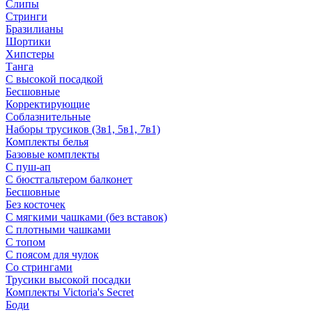
Слипы
Стринги
Бразилианы
Шортики
Хипстеры
Танга
С высокой посадкой
Бесшовные
Корректирующие
Соблазнительные
Наборы трусиков (3в1, 5в1, 7в1)
Комплекты белья
Базовые комплекты
С пуш-ап
С бюстгальтером балконет
Бесшовные
Без косточек
С мягкими чашками (без вставок)
С плотными чашками
С топом
С поясом для чулок
Со стрингами
Трусики высокой посадки
Комплекты Victoria's Secret
Боди