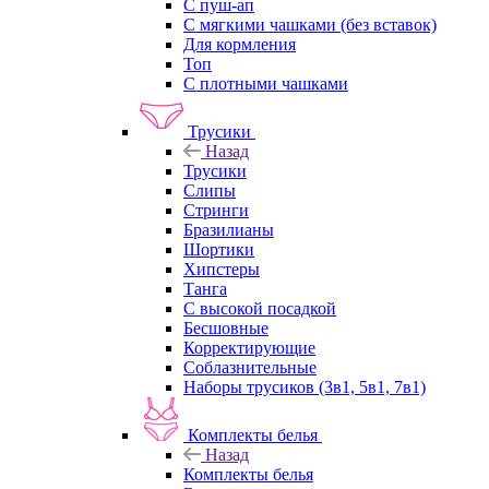
С пуш-ап
С мягкими чашками (без вставок)
Для кормления
Топ
С плотными чашками
Трусики
Назад
Трусики
Слипы
Стринги
Бразилианы
Шортики
Хипстеры
Танга
С высокой посадкой
Бесшовные
Корректирующие
Соблазнительные
Наборы трусиков (3в1, 5в1, 7в1)
Комплекты белья
Назад
Комплекты белья