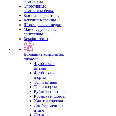
комплекты
Спортивные
комплекты белья
Бюстгальтеры, топы
Леггинсы-лосины
Шорты, велосипедки
Майки, футболки,
лонгсливы
Комбинезоны
Домашние комплекты,
пижамы
Футболка и
штаны
Футболка и
шорты
Топ и штаны
Топ и шорты
Рубашка и штаны
Рубашка и шорты
Халат и сорочка
Для беременных
и мам
Детские