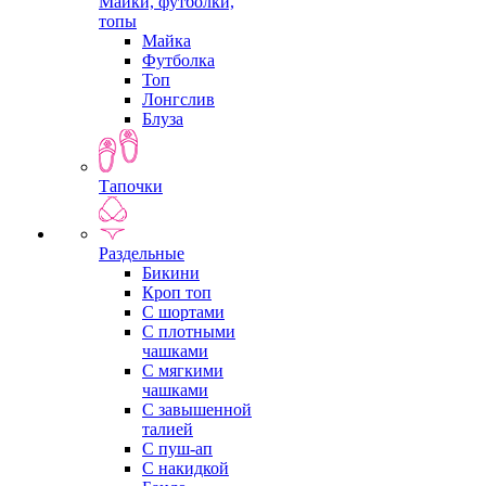
Майки, футболки,
топы
Майка
Футболка
Топ
Лонгслив
Блуза
Тапочки
Раздельные
Бикини
Кроп топ
С шортами
С плотными
чашками
С мягкими
чашками
С завышенной
талией
С пуш-ап
С накидкой