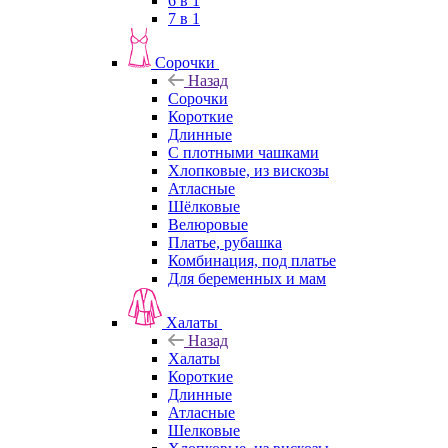
6 в 1
7 в 1
Сорочки
Назад
Сорочки
Короткие
Длинные
С плотными чашками
Хлопковые, из вискозы
Атласные
Шёлковые
Велюровые
Платье, рубашка
Комбинация, под платье
Для беременных и мам
Халаты
Назад
Халаты
Короткие
Длинные
Атласные
Шелковые