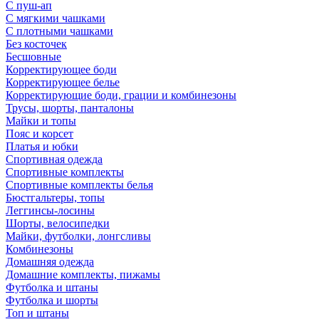
С пуш-ап
С мягкими чашками
С плотными чашками
Без косточек
Бесшовные
Корректирующее боди
Корректирующее белье
Корректирующие боди, грации и комбинезоны
Трусы, шорты, панталоны
Майки и топы
Пояс и корсет
Платья и юбки
Спортивная одежда
Спортивные комплекты
Спортивные комплекты белья
Бюстгальтеры, топы
Леггинсы-лосины
Шорты, велосипедки
Майки, футболки, лонгсливы
Комбинезоны
Домашняя одежда
Домашние комплекты, пижамы
Футболка и штаны
Футболка и шорты
Топ и штаны