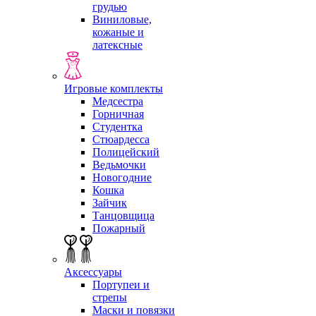
грудью
Виниловые,
кожаные и
латексные
Игровые комплекты
Медсестра
Горничная
Студентка
Стюардесса
Полицейский
Ведьмочки
Новогодние
Кошка
Зайчик
Танцовщица
Пожарный
Аксессуары
Портупеи и
стрепы
Маски и повязки