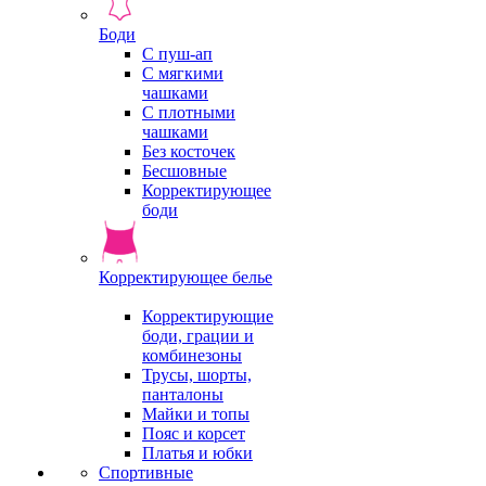
Боди
С пуш-ап
С мягкими
чашками
С плотными
чашками
Без косточек
Бесшовные
Корректирующее
боди
Корректирующее белье
Корректирующие
боди, грации и
комбинезоны
Трусы, шорты,
панталоны
Майки и топы
Пояс и корсет
Платья и юбки
Спортивные