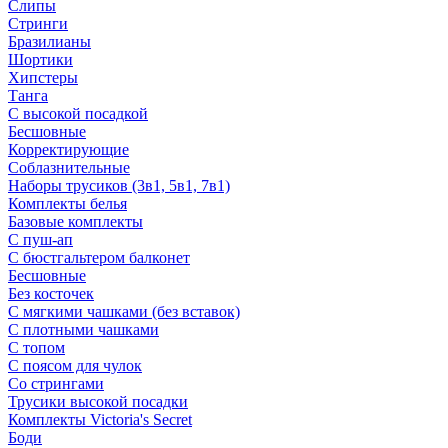
Слипы
Стринги
Бразилианы
Шортики
Хипстеры
Танга
С высокой посадкой
Бесшовные
Корректирующие
Соблазнительные
Наборы трусиков (3в1, 5в1, 7в1)
Комплекты белья
Базовые комплекты
С пуш-ап
С бюстгальтером балконет
Бесшовные
Без косточек
С мягкими чашками (без вставок)
С плотными чашками
С топом
С поясом для чулок
Со стрингами
Трусики высокой посадки
Комплекты Victoria's Secret
Боди