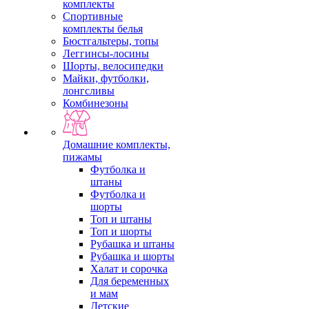
комплекты
Спортивные
комплекты белья
Бюстгальтеры, топы
Леггинсы-лосины
Шорты, велосипедки
Майки, футболки,
лонгсливы
Комбинезоны
Домашние комплекты,
пижамы
Футболка и
штаны
Футболка и
шорты
Топ и штаны
Топ и шорты
Рубашка и штаны
Рубашка и шорты
Халат и сорочка
Для беременных
и мам
Детские