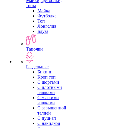
Майки, футболки,
топы
Майка
Футболка
Топ
Лонгслив
Блуза
Тапочки
Раздельные
Бикини
Кроп топ
С шортами
С плотными
чашками
С мягкими
чашками
С завышенной
талией
С пуш-ап
С накидкой