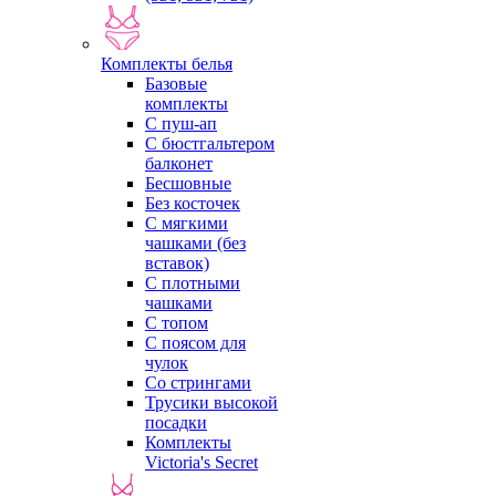
Комплекты белья
Базовые
комплекты
С пуш-ап
С бюстгальтером
балконет
Бесшовные
Без косточек
С мягкими
чашками (без
вставок)
С плотными
чашками
С топом
С поясом для
чулок
Со стрингами
Трусики высокой
посадки
Комплекты
Victoria's Secret