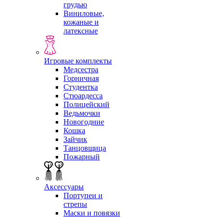
грудью
Виниловые,
кожаные и
латексные
Игровые комплекты
Медсестра
Горничная
Студентка
Стюардесса
Полицейский
Ведьмочки
Новогодние
Кошка
Зайчик
Танцовщица
Пожарный
Аксессуары
Портупеи и
стрепы
Маски и повязки