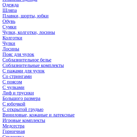
Одежда
Шляпа
Плавки, шорты, юбки
Обувь
Сумки
Чулки, колготки, лосины
Колготки
Чулки
Лосины
Пояс для чулок
Соблазнительное белье
Соблазнительные комплекты
С пажами для чулок
Со стрингами
С поясом
С чулками
Лиф и трусики
Большого размера
С юбочкой
С открытой грудью
Виниловые, кожаные и латексные
Игровые комплекты
Медсестра
Горничная
Студентка