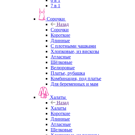
6 в 1
7 в 1
Сорочки
Назад
Сорочки
Короткие
Длинные
С плотными чашками
Хлопковые, из вискозы
Атласные
Шёлковые
Велюровые
Платье, рубашка
Комбинация, под платье
Для беременных и мам
Халаты
Назад
Халаты
Короткие
Длинные
Атласные
Шелковые