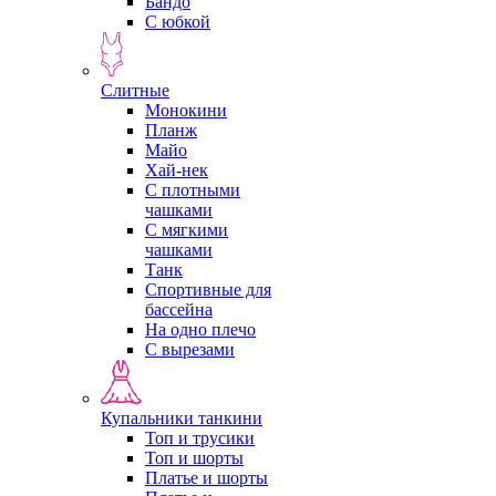
Бандо
С юбкой
Слитные
Монокини
Планж
Майо
Хай-нек
С плотными
чашками
С мягкими
чашками
Танк
Спортивные для
бассейна
На одно плечо
С вырезами
Купальники танкини
Топ и трусики
Топ и шорты
Платье и шорты