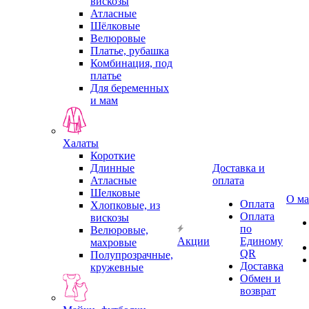
вискозы
Атласные
Шёлковые
Велюровые
Платье, рубашка
Комбинация, под
платье
Для беременных
и мам
Халаты
Короткие
Длинные
Доставка и
Атласные
оплата
Шелковые
О ма
Оплата
Хлопковые, из
Оплата
вискозы
по
Велюровые,
Акции
Единому
махровые
QR
Полупрозрачные,
Доставка
кружевные
Обмен и
возврат