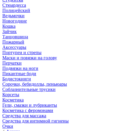
Стюардесса
Полицейский
Ведьмочки
Новогодние
Кошка
Зайчик
Танцовщица
Пожарный
Аксессуары
Портупеи и стрепы
Маски и повязки на голову
Перчатки
Подвязки на ноги
Пикантные боди
Бодистокинги
Сорочки, бебидоллы, пеньюары
Соблазнительные трусики
Корсеты
Косметика
Гели, смазки и лубриканты
Косметика с феромонами
Средства для массажа
Средства для интимной гигиены
Очки