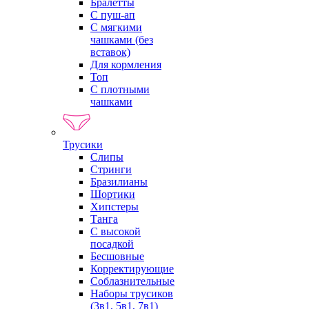
Бралетты
С пуш-ап
С мягкими
чашками (без
вставок)
Для кормления
Топ
С плотными
чашками
Трусики
Слипы
Стринги
Бразилианы
Шортики
Хипстеры
Танга
С высокой
посадкой
Бесшовные
Корректирующие
Соблазнительные
Наборы трусиков
(3в1, 5в1, 7в1)