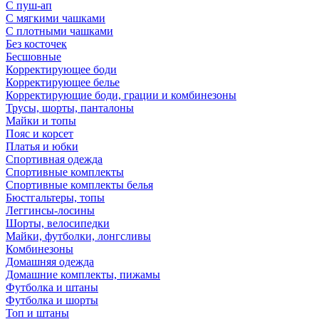
С пуш-ап
С мягкими чашками
С плотными чашками
Без косточек
Бесшовные
Корректирующее боди
Корректирующее белье
Корректирующие боди, грации и комбинезоны
Трусы, шорты, панталоны
Майки и топы
Пояс и корсет
Платья и юбки
Спортивная одежда
Спортивные комплекты
Спортивные комплекты белья
Бюстгальтеры, топы
Леггинсы-лосины
Шорты, велосипедки
Майки, футболки, лонгсливы
Комбинезоны
Домашняя одежда
Домашние комплекты, пижамы
Футболка и штаны
Футболка и шорты
Топ и штаны