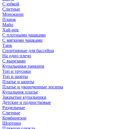
С юбкой
Слитные
Монокини
Планж
Майо
Хай-нек
С плотными чашками
С мягкими чашками
Танк
Спортивные для бассейна
На одно плечо
С вырезами
Купальники танкини
Топ и трусики
Топ и шорты
Платье и шорты
Платье и укороченные лосины
Купальник платье
Закрытые купальники
Детские и подростковые
Раздельные
Слитные
Комбинезон
Шортики
Пляжная одежда