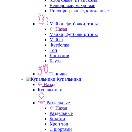
Хлопковые, из вискозы
Велюровые, махровые
Полупрозрачные, кружевные
Майки, футболки, топы
Назад
Майки, футболки, топы
Майка
Футболка
Топ
Лонгслив
Блуза
Тапочки
Купальники
Назад
Купальники
Раздельные
Назад
Раздельные
Бикини
Кроп топ
С шортами