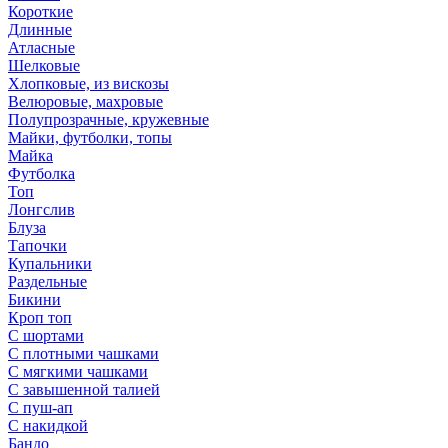
Короткие
Длинные
Атласные
Шелковые
Хлопковые, из вискозы
Велюровые, махровые
Полупрозрачные, кружевные
Майки, футболки, топы
Майка
Футболка
Топ
Лонгслив
Блуза
Тапочки
Купальники
Раздельные
Бикини
Кроп топ
С шортами
С плотными чашками
С мягкими чашками
С завышенной талией
С пуш-ап
С накидкой
Бандо