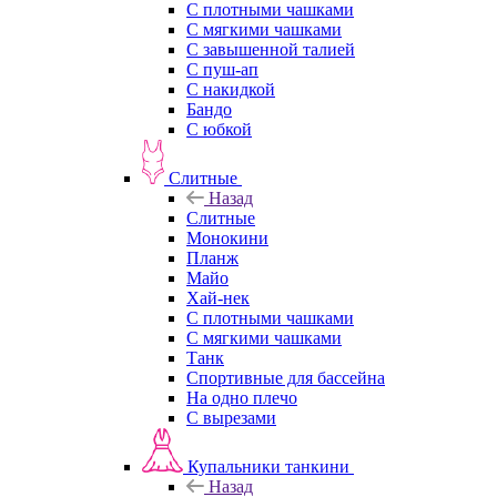
С плотными чашками
С мягкими чашками
С завышенной талией
С пуш-ап
С накидкой
Бандо
С юбкой
Слитные
Назад
Слитные
Монокини
Планж
Майо
Хай-нек
С плотными чашками
С мягкими чашками
Танк
Спортивные для бассейна
На одно плечо
С вырезами
Купальники танкини
Назад