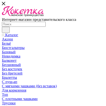
Интернет-магазин представительского класса
Каталог
Акции
Бельё
Бюстгальтеры
Базовый
Невидимка
Балконет
Бесшовный
Без косточек
Без бретелей
Бралетты
С пуш-ап
С мягкими чашками (без вставок)
Для кормления
Топ
С плотными чашками
Трусики