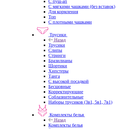
С пуш-ап
С мягкими чашками (без вставок)
Для кормления
Топ
С плотными чашками
Трусики
Назад
Трусики
Слипы
Стринги
Бразилианы
Шортики
Хипстеры
Танга
С высокой посадкой
Бесшовные
Корректирующие
Соблазнительные
Наборы трусиков (3в1, 5в1, 7в1)
Комплекты белья
Назад
Комплекты белья