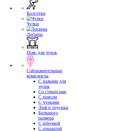
Колготки
Чулки
Лосины
Пояс для чулок
Соблазнительные
комплекты
С пажами для
чулок
Со стрингами
С поясом
С чулками
Лиф и трусики
Большого
размера
С юбочкой
С открытой