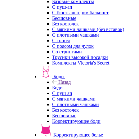
Базовые комплекты
С пуш-ап
С бюстгальтером балконет
Бесшовные
Без косточек
С мягкими чашками (без вставок)
С плотными чашками
С топом
С поясом для чулок
Со стрингами
Трусики высокой посадки
Комплекты Victoria's Secret
Боди
Назад
Боди
С пуш-ап
С мягкими чашками
С плотными чашками
Без косточек
Бесшовные
Корректирующее боди
Корректирующее белье