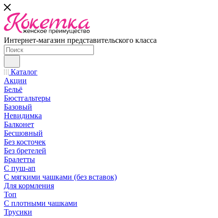
Интернет-магазин представительского класса
Каталог
Акции
Бельё
Бюстгальтеры
Базовый
Невидимка
Балконет
Бесшовный
Без косточек
Без бретелей
Бралетты
С пуш-ап
С мягкими чашками (без вставок)
Для кормления
Топ
С плотными чашками
Трусики