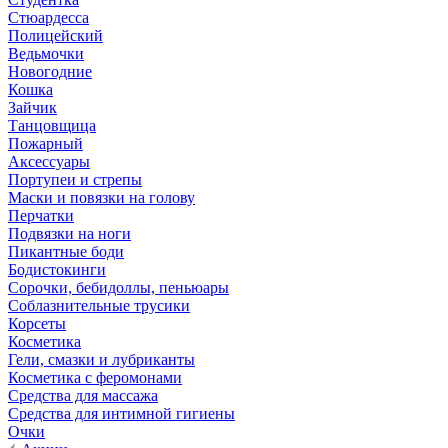
Стюардесса
Полицейский
Ведьмочки
Новогодние
Кошка
Зайчик
Танцовщица
Пожарный
Аксессуары
Портупеи и стрепы
Маски и повязки на голову
Перчатки
Подвязки на ноги
Пикантные боди
Бодистокинги
Сорочки, бебидоллы, пеньюары
Соблазнительные трусики
Корсеты
Косметика
Гели, смазки и лубриканты
Косметика с феромонами
Средства для массажа
Средства для интимной гигиены
Очки