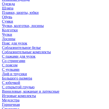
Одежда
Шляпа
Плавки, шорты, юбки
Обувь
Сумки
Чулки, колготки, лосины
Колготки
Чулки
Лосины
Пояс для чулок
Соблазнительное белье
Соблазнительные комплекты
С пажами для чулок
Со стрингами
С поясом
С чулками
Лиф и трусики
Большого размера
С юбочкой
С открытой грудью
Виниловые, кожаные и латексные
Игровые комплекты
Медсестра
Горничная
Студентка