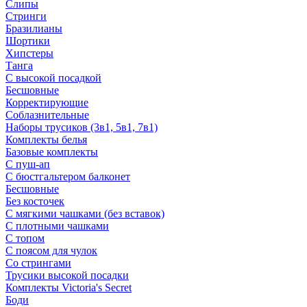
Слипы
Стринги
Бразилианы
Шортики
Хипстеры
Танга
С высокой посадкой
Бесшовные
Корректирующие
Соблазнительные
Наборы трусиков (3в1, 5в1, 7в1)
Комплекты белья
Базовые комплекты
С пуш-ап
С бюстгальтером балконет
Бесшовные
Без косточек
С мягкими чашками (без вставок)
С плотными чашками
С топом
С поясом для чулок
Со стрингами
Трусики высокой посадки
Комплекты Victoria's Secret
Боди