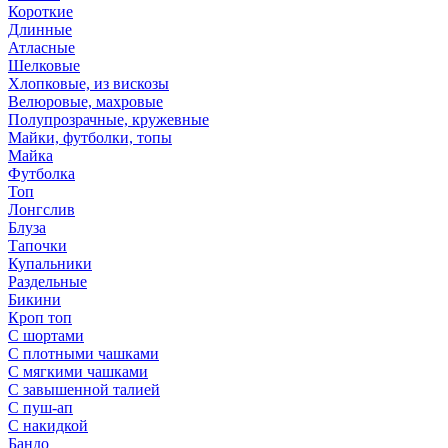
Короткие
Длинные
Атласные
Шелковые
Хлопковые, из вискозы
Велюровые, махровые
Полупрозрачные, кружевные
Майки, футболки, топы
Майка
Футболка
Топ
Лонгслив
Блуза
Тапочки
Купальники
Раздельные
Бикини
Кроп топ
С шортами
С плотными чашками
С мягкими чашками
С завышенной талией
С пуш-ап
С накидкой
Бандо