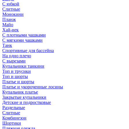
С юбкой
Слитные
Монокини
Планж
Майо
Хай-нек
С плотными чашками
С мягкими чашками
Танк
Спортивные для бассейна
На одно плечо
С вырезами
Купальники танкини
Топ и трусики
Топ и шорты
Платье и шорты
Платье и укороченные лосины
Купальник платье
Закрытые купальники
Детские и подростковые
Раздельные
Слитные
Комбинезон
Шортики
Пляжная одежда