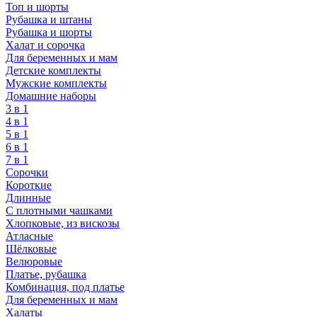
Топ и шорты
Рубашка и штаны
Рубашка и шорты
Халат и сорочка
Для беременных и мам
Детские комплекты
Мужские комплекты
Домашние наборы
3 в 1
4 в 1
5 в 1
6 в 1
7 в 1
Сорочки
Короткие
Длинные
С плотными чашками
Хлопковые, из вискозы
Атласные
Шёлковые
Велюровые
Платье, рубашка
Комбинация, под платье
Для беременных и мам
Халаты