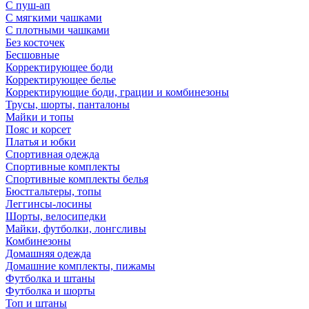
С пуш-ап
С мягкими чашками
С плотными чашками
Без косточек
Бесшовные
Корректирующее боди
Корректирующее белье
Корректирующие боди, грации и комбинезоны
Трусы, шорты, панталоны
Майки и топы
Пояс и корсет
Платья и юбки
Спортивная одежда
Спортивные комплекты
Спортивные комплекты белья
Бюстгальтеры, топы
Леггинсы-лосины
Шорты, велосипедки
Майки, футболки, лонгсливы
Комбинезоны
Домашняя одежда
Домашние комплекты, пижамы
Футболка и штаны
Футболка и шорты
Топ и штаны