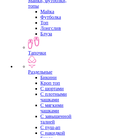
Майки, футболки,
топы
Майка
Футболка
Топ
Лонгслив
Блуза
Тапочки
Раздельные
Бикини
Кроп топ
С шортами
С плотными
чашками
С мягкими
чашками
С завышенной
талией
С пуш-ап
С накидкой