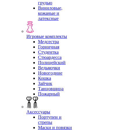
грудью
Виниловые,
кожаные и
латексные
Игровые комплекты
Медсестра
Горничная
Студентка
Стюардесса
Полицейский
Ведьмочки
Новогодние
Кошка
Зайчик
Танцовщица
Пожарный
Аксессуары
Портупеи и
стрепы
Маски и повязки