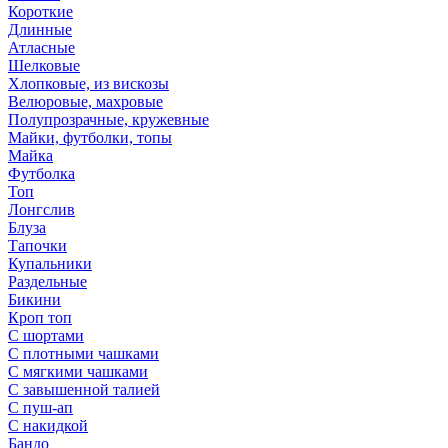
Короткие
Длинные
Атласные
Шелковые
Хлопковые, из вискозы
Велюровые, махровые
Полупрозрачные, кружевные
Майки, футболки, топы
Майка
Футболка
Топ
Лонгслив
Блуза
Тапочки
Купальники
Раздельные
Бикини
Кроп топ
С шортами
С плотными чашками
С мягкими чашками
С завышенной талией
С пуш-ап
С накидкой
Бандо