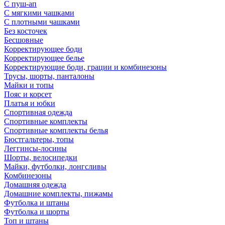
С пуш-ап
С мягкими чашками
С плотными чашками
Без косточек
Бесшовные
Корректирующее боди
Корректирующее белье
Корректирующие боди, грации и комбинезоны
Трусы, шорты, панталоны
Майки и топы
Пояс и корсет
Платья и юбки
Спортивная одежда
Спортивные комплекты
Спортивные комплекты белья
Бюстгальтеры, топы
Леггинсы-лосины
Шорты, велосипедки
Майки, футболки, лонгсливы
Комбинезоны
Домашняя одежда
Домашние комплекты, пижамы
Футболка и штаны
Футболка и шорты
Топ и штаны