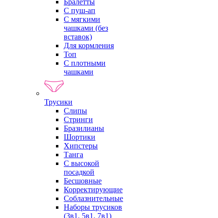
Бралетты
С пуш-ап
С мягкими
чашками (без
вставок)
Для кормления
Топ
С плотными
чашками
Трусики
Слипы
Стринги
Бразилианы
Шортики
Хипстеры
Танга
С высокой
посадкой
Бесшовные
Корректирующие
Соблазнительные
Наборы трусиков
(3в1, 5в1, 7в1)