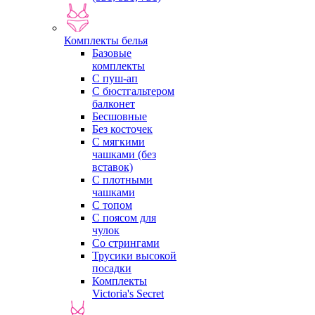
Комплекты белья
Базовые
комплекты
С пуш-ап
С бюстгальтером
балконет
Бесшовные
Без косточек
С мягкими
чашками (без
вставок)
С плотными
чашками
С топом
С поясом для
чулок
Со стрингами
Трусики высокой
посадки
Комплекты
Victoria's Secret