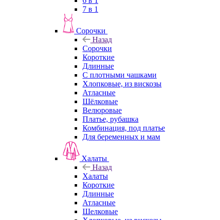
6 в 1
7 в 1
Сорочки
Назад
Сорочки
Короткие
Длинные
С плотными чашками
Хлопковые, из вискозы
Атласные
Шёлковые
Велюровые
Платье, рубашка
Комбинация, под платье
Для беременных и мам
Халаты
Назад
Халаты
Короткие
Длинные
Атласные
Шелковые