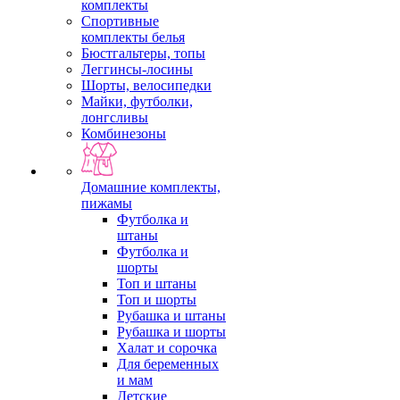
комплекты
Спортивные
комплекты белья
Бюстгальтеры, топы
Леггинсы-лосины
Шорты, велосипедки
Майки, футболки,
лонгсливы
Комбинезоны
Домашние комплекты,
пижамы
Футболка и
штаны
Футболка и
шорты
Топ и штаны
Топ и шорты
Рубашка и штаны
Рубашка и шорты
Халат и сорочка
Для беременных
и мам
Детские