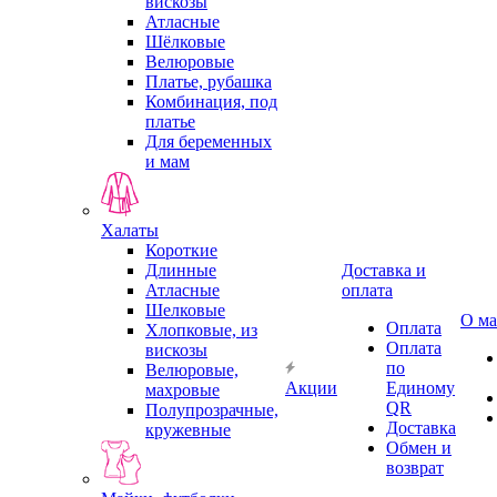
вискозы
Атласные
Шёлковые
Велюровые
Платье, рубашка
Комбинация, под
платье
Для беременных
и мам
Халаты
Короткие
Длинные
Доставка и
Атласные
оплата
Шелковые
О ма
Оплата
Хлопковые, из
Оплата
вискозы
по
Велюровые,
Акции
Единому
махровые
QR
Полупрозрачные,
Доставка
кружевные
Обмен и
возврат