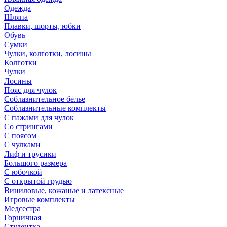
Одежда
Шляпа
Плавки, шорты, юбки
Обувь
Сумки
Чулки, колготки, лосины
Колготки
Чулки
Лосины
Пояс для чулок
Соблазнительное белье
Соблазнительные комплекты
С пажами для чулок
Со стрингами
С поясом
С чулками
Лиф и трусики
Большого размера
С юбочкой
С открытой грудью
Виниловые, кожаные и латексные
Игровые комплекты
Медсестра
Горничная
Студентка