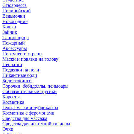
Стюардесса
Полицейский
Ведьмочки
Новогодние
Кошка
Зайчик
Танцовщица
Пожарный
Аксессуары
Портупеи и стрепы
Маски и повязки на голову
Перчатки
Подвязки на ноги
Пикантные боди
Бодистокинги
Сорочки, бебидоллы, пеньюары
Соблазнительные трусики
Корсеты
Косметика
Гели, смазки и лубриканты
Косметика с феромонами
Средства для массажа
Средства для интимной гигиены
Очки