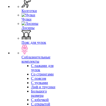
Колготки
Чулки
Лосины
Пояс для чулок
Соблазнительные
комплекты
С пажами для
чулок
Со стрингами
С поясом
С чулками
Лиф и трусики
Большого
размера
С юбочкой
С открытой