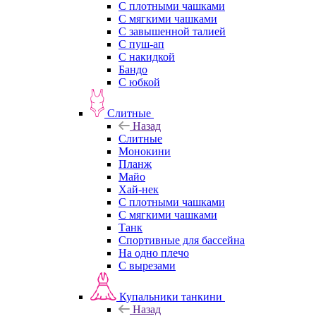
С плотными чашками
С мягкими чашками
С завышенной талией
С пуш-ап
С накидкой
Бандо
С юбкой
Слитные
Назад
Слитные
Монокини
Планж
Майо
Хай-нек
С плотными чашками
С мягкими чашками
Танк
Спортивные для бассейна
На одно плечо
С вырезами
Купальники танкини
Назад