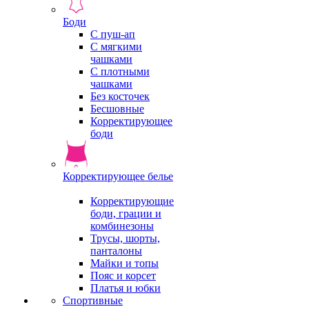
Боди
С пуш-ап
С мягкими
чашками
С плотными
чашками
Без косточек
Бесшовные
Корректирующее
боди
Корректирующее белье
Корректирующие
боди, грации и
комбинезоны
Трусы, шорты,
панталоны
Майки и топы
Пояс и корсет
Платья и юбки
Спортивные