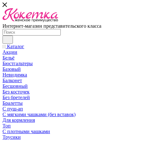
Интернет-магазин представительского класса
Каталог
Акции
Бельё
Бюстгальтеры
Базовый
Невидимка
Балконет
Бесшовный
Без косточек
Без бретелей
Бралетты
С пуш-ап
С мягкими чашками (без вставок)
Для кормления
Топ
С плотными чашками
Трусики