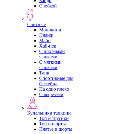
Бандо
С юбкой
Слитные
Монокини
Планж
Майо
Хай-нек
С плотными
чашками
С мягкими
чашками
Танк
Спортивные для
бассейна
На одно плечо
С вырезами
Купальники танкини
Топ и трусики
Топ и шорты
Платье и шорты