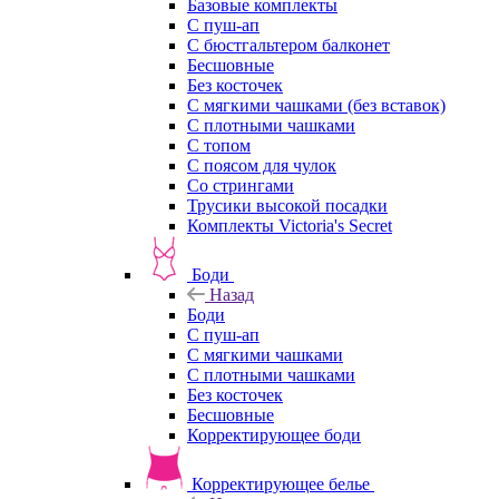
Базовые комплекты
С пуш-ап
С бюстгальтером балконет
Бесшовные
Без косточек
С мягкими чашками (без вставок)
С плотными чашками
С топом
С поясом для чулок
Со стрингами
Трусики высокой посадки
Комплекты Victoria's Secret
Боди
Назад
Боди
С пуш-ап
С мягкими чашками
С плотными чашками
Без косточек
Бесшовные
Корректирующее боди
Корректирующее белье