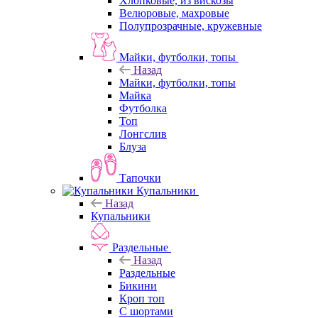
Хлопковые, из вискозы
Велюровые, махровые
Полупрозрачные, кружевные
Майки, футболки, топы
Назад
Майки, футболки, топы
Майка
Футболка
Топ
Лонгслив
Блуза
Тапочки
Купальники
Назад
Купальники
Раздельные
Назад
Раздельные
Бикини
Кроп топ
С шортами