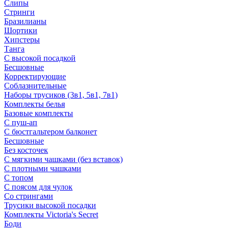
Слипы
Стринги
Бразилианы
Шортики
Хипстеры
Танга
С высокой посадкой
Бесшовные
Корректирующие
Соблазнительные
Наборы трусиков (3в1, 5в1, 7в1)
Комплекты белья
Базовые комплекты
С пуш-ап
С бюстгальтером балконет
Бесшовные
Без косточек
С мягкими чашками (без вставок)
С плотными чашками
С топом
С поясом для чулок
Со стрингами
Трусики высокой посадки
Комплекты Victoria's Secret
Боди