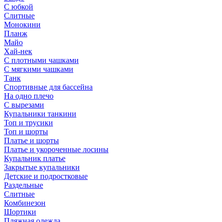
С юбкой
Слитные
Монокини
Планж
Майо
Хай-нек
С плотными чашками
С мягкими чашками
Танк
Спортивные для бассейна
На одно плечо
С вырезами
Купальники танкини
Топ и трусики
Топ и шорты
Платье и шорты
Платье и укороченные лосины
Купальник платье
Закрытые купальники
Детские и подростковые
Раздельные
Слитные
Комбинезон
Шортики
Пляжная одежда