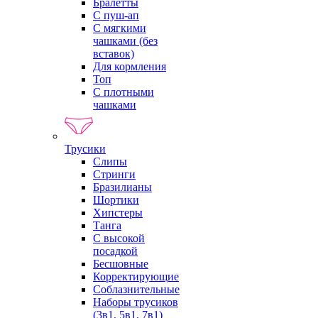
Бралетты
С пуш-ап
С мягкими
чашками (без
вставок)
Для кормления
Топ
С плотными
чашками
Трусики
Слипы
Стринги
Бразилианы
Шортики
Хипстеры
Танга
С высокой
посадкой
Бесшовные
Корректирующие
Соблазнительные
Наборы трусиков
(3в1, 5в1, 7в1)