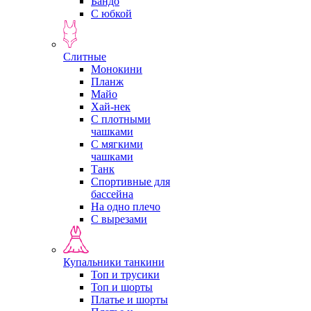
Бандо
С юбкой
Слитные
Монокини
Планж
Майо
Хай-нек
С плотными
чашками
С мягкими
чашками
Танк
Спортивные для
бассейна
На одно плечо
С вырезами
Купальники танкини
Топ и трусики
Топ и шорты
Платье и шорты