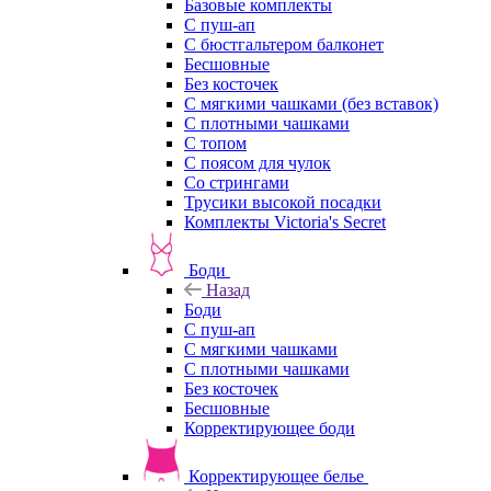
Базовые комплекты
С пуш-ап
С бюстгальтером балконет
Бесшовные
Без косточек
С мягкими чашками (без вставок)
С плотными чашками
С топом
С поясом для чулок
Со стрингами
Трусики высокой посадки
Комплекты Victoria's Secret
Боди
Назад
Боди
С пуш-ап
С мягкими чашками
С плотными чашками
Без косточек
Бесшовные
Корректирующее боди
Корректирующее белье