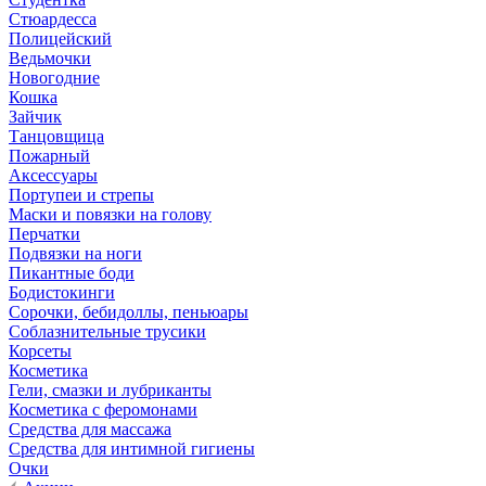
Стюардесса
Полицейский
Ведьмочки
Новогодние
Кошка
Зайчик
Танцовщица
Пожарный
Аксессуары
Портупеи и стрепы
Маски и повязки на голову
Перчатки
Подвязки на ноги
Пикантные боди
Бодистокинги
Сорочки, бебидоллы, пеньюары
Соблазнительные трусики
Корсеты
Косметика
Гели, смазки и лубриканты
Косметика с феромонами
Средства для массажа
Средства для интимной гигиены
Очки