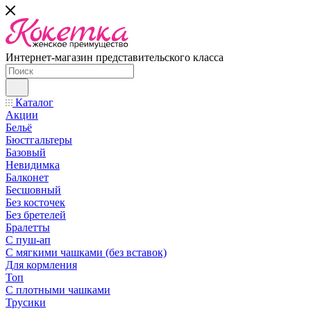
Интернет-магазин представительского класса
Каталог
Акции
Бельё
Бюстгальтеры
Базовый
Невидимка
Балконет
Бесшовный
Без косточек
Без бретелей
Бралетты
С пуш-ап
С мягкими чашками (без вставок)
Для кормления
Топ
С плотными чашками
Трусики