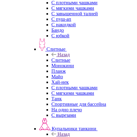
С плотными чашками
С мягкими чашками
С завышенной талией
С пуш-ап
С накидкой
Бандо
С юбкой
Слитные
Назад
Слитные
Монокини
Планж
Майо
Хай-нек
С плотными чашками
С мягкими чашками
Танк
Спортивные для бассейна
На одно плечо
С вырезами
Купальники танкини
Назад