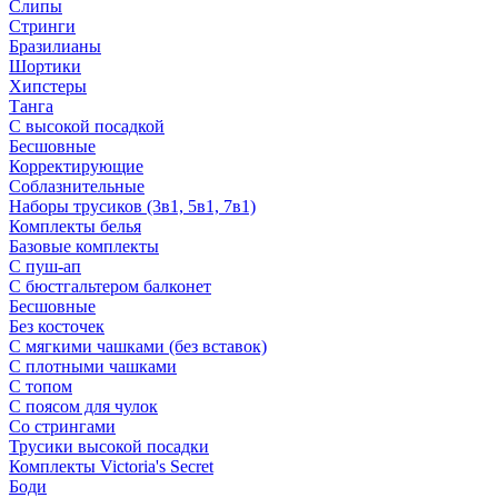
Слипы
Стринги
Бразилианы
Шортики
Хипстеры
Танга
С высокой посадкой
Бесшовные
Корректирующие
Соблазнительные
Наборы трусиков (3в1, 5в1, 7в1)
Комплекты белья
Базовые комплекты
С пуш-ап
С бюстгальтером балконет
Бесшовные
Без косточек
С мягкими чашками (без вставок)
С плотными чашками
С топом
С поясом для чулок
Со стрингами
Трусики высокой посадки
Комплекты Victoria's Secret
Боди