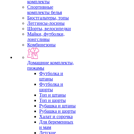
комплекты
Спортивные
комплекты белья
Бюстгальтеры, топы
Леггинсы-лосины
Шорты, велосипедки
Майки, футболки,
лонгсливы
Комбинезоны
Домашние комплекты,
пижамы
Футболка и
штаны
Футболка и
шорты
Топ и штаны
Топ и шорты
Рубашка и штаны
Рубашка и шорты
Халат и сорочка
Для беременных
и мам
Детские