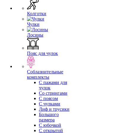
Колготки
Чулки
Лосины
Пояс для чулок
Соблазнительные
комплекты
С пажами для
чулок
Со стрингами
С поясом
С чулками
Лиф и трусики
Большого
размера
С юбочкой
С открытой