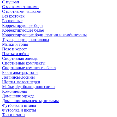
С пуш-ап
С мягкими чашками
С плотными чашками
Без косточек
Бесшовные
Корректирующее боди
Корректирующее белье
Корректирующие боди, грации и комбинезоны
Трусы, шорты, панталоны
Майки и топы
Пояс и корсет
Платья и юбки
Спортивная одежда
Спортивные комплекты
Спортивные комплекты белья
Бюстгальтеры, топы
Леггинсы-лосины
Шорты, велосипедки
Майки, футболки, лонгсливы
Комбинезоны
Домашняя одежда
Домашние комплекты, пижамы
Футболка и штаны
Футболка и шорты
Топ и штаны