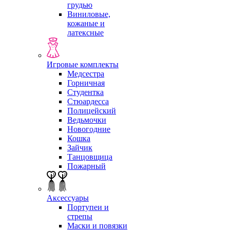
грудью
Виниловые,
кожаные и
латексные
Игровые комплекты
Медсестра
Горничная
Студентка
Стюардесса
Полицейский
Ведьмочки
Новогодние
Кошка
Зайчик
Танцовщица
Пожарный
Аксессуары
Портупеи и
стрепы
Маски и повязки