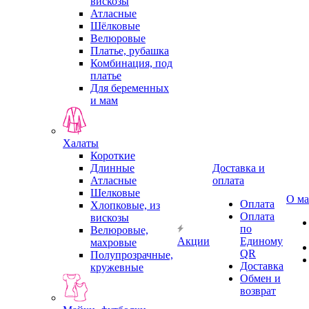
вискозы
Атласные
Шёлковые
Велюровые
Платье, рубашка
Комбинация, под
платье
Для беременных
и мам
Халаты
Короткие
Длинные
Доставка и
Атласные
оплата
Шелковые
О ма
Оплата
Хлопковые, из
Оплата
вискозы
по
Велюровые,
Акции
Единому
махровые
QR
Полупрозрачные,
Доставка
кружевные
Обмен и
возврат