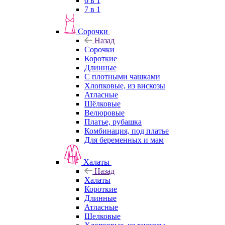
6 в 1
7 в 1
Сорочки
Назад
Сорочки
Короткие
Длинные
С плотными чашками
Хлопковые, из вискозы
Атласные
Шёлковые
Велюровые
Платье, рубашка
Комбинация, под платье
Для беременных и мам
Халаты
Назад
Халаты
Короткие
Длинные
Атласные
Шелковые