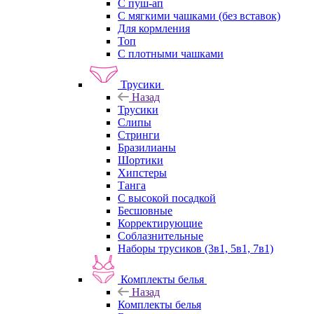
С пуш-ап
С мягкими чашками (без вставок)
Для кормления
Топ
С плотными чашками
Трусики
Назад
Трусики
Слипы
Стринги
Бразилианы
Шортики
Хипстеры
Танга
С высокой посадкой
Бесшовные
Корректирующие
Соблазнительные
Наборы трусиков (3в1, 5в1, 7в1)
Комплекты белья
Назад
Комплекты белья