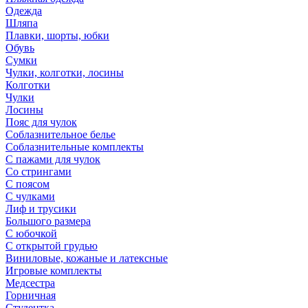
Одежда
Шляпа
Плавки, шорты, юбки
Обувь
Сумки
Чулки, колготки, лосины
Колготки
Чулки
Лосины
Пояс для чулок
Соблазнительное белье
Соблазнительные комплекты
С пажами для чулок
Со стрингами
С поясом
С чулками
Лиф и трусики
Большого размера
С юбочкой
С открытой грудью
Виниловые, кожаные и латексные
Игровые комплекты
Медсестра
Горничная
Студентка