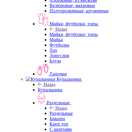
Хлопковые, из вискозы
Велюровые, махровые
Полупрозрачные, кружевные
Майки, футболки, топы
Назад
Майки, футболки, топы
Майка
Футболка
Топ
Лонгслив
Блуза
Тапочки
Купальники
Назад
Купальники
Раздельные
Назад
Раздельные
Бикини
Кроп топ
С шортами