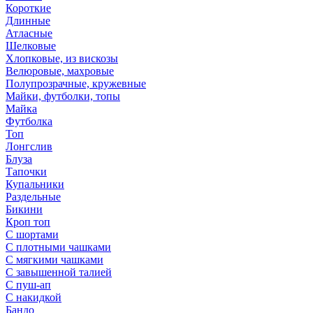
Короткие
Длинные
Атласные
Шелковые
Хлопковые, из вискозы
Велюровые, махровые
Полупрозрачные, кружевные
Майки, футболки, топы
Майка
Футболка
Топ
Лонгслив
Блуза
Тапочки
Купальники
Раздельные
Бикини
Кроп топ
С шортами
С плотными чашками
С мягкими чашками
С завышенной талией
С пуш-ап
С накидкой
Бандо