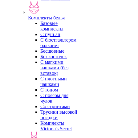
Комплекты белья
Базовые
комплекты
С пуш-ап
С бюстгальтером
балконет
Бесшовные
Без косточек
С мягкими
чашками (без
вставок)
С плотными
чашками
С топом
С поясом для
чулок
Со стрингами
Трусики высокой
посадки
Комплекты
Victoria's Secret