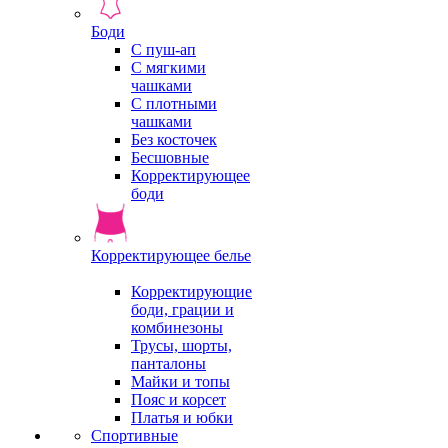
Боди
С пуш-ап
С мягкими
чашками
С плотными
чашками
Без косточек
Бесшовные
Корректирующее
боди
Корректирующее белье
Корректирующие
боди, грации и
комбинезоны
Трусы, шорты,
панталоны
Майки и топы
Пояс и корсет
Платья и юбки
Спортивные