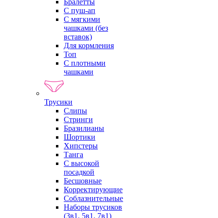
Бралетты
С пуш-ап
С мягкими
чашками (без
вставок)
Для кормления
Топ
С плотными
чашками
Трусики
Слипы
Стринги
Бразилианы
Шортики
Хипстеры
Танга
С высокой
посадкой
Бесшовные
Корректирующие
Соблазнительные
Наборы трусиков
(3в1, 5в1, 7в1)