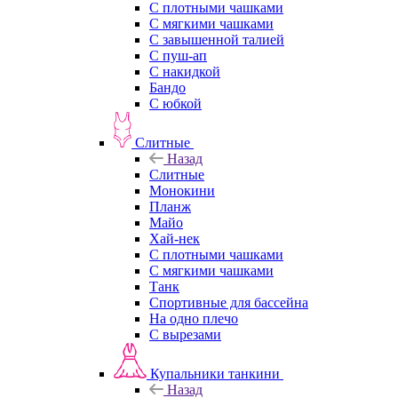
С плотными чашками
С мягкими чашками
С завышенной талией
С пуш-ап
С накидкой
Бандо
С юбкой
Слитные
Назад
Слитные
Монокини
Планж
Майо
Хай-нек
С плотными чашками
С мягкими чашками
Танк
Спортивные для бассейна
На одно плечо
С вырезами
Купальники танкини
Назад