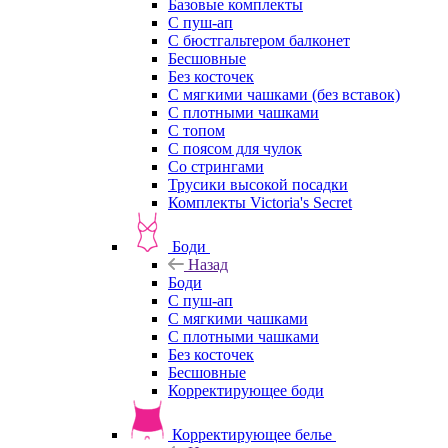
Базовые комплекты
С пуш-ап
С бюстгальтером балконет
Бесшовные
Без косточек
С мягкими чашками (без вставок)
С плотными чашками
С топом
С поясом для чулок
Со стрингами
Трусики высокой посадки
Комплекты Victoria's Secret
Боди
Назад
Боди
С пуш-ап
С мягкими чашками
С плотными чашками
Без косточек
Бесшовные
Корректирующее боди
Корректирующее белье