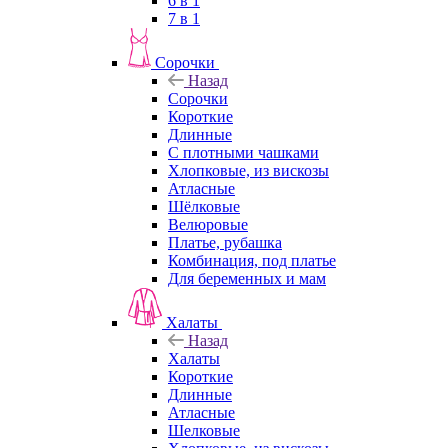
6 в 1
7 в 1
Сорочки
Назад
Сорочки
Короткие
Длинные
С плотными чашками
Хлопковые, из вискозы
Атласные
Шёлковые
Велюровые
Платье, рубашка
Комбинация, под платье
Для беременных и мам
Халаты
Назад
Халаты
Короткие
Длинные
Атласные
Шелковые