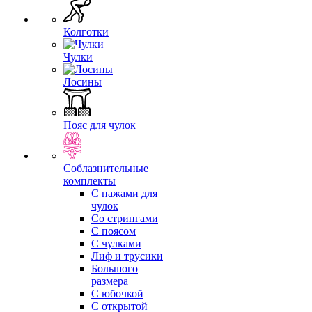
Колготки
Чулки
Лосины
Пояс для чулок
Соблазнительные
комплекты
С пажами для
чулок
Со стрингами
С поясом
С чулками
Лиф и трусики
Большого
размера
С юбочкой
С открытой