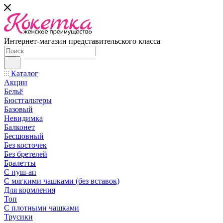
Интернет-магазин представительского класса
Каталог
Акции
Бельё
Бюстгальтеры
Базовый
Невидимка
Балконет
Бесшовный
Без косточек
Без бретелей
Бралетты
С пуш-ап
С мягкими чашками (без вставок)
Для кормления
Топ
С плотными чашками
Трусики