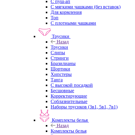
С пуш-ап
С мягкими чашками (без вставок)
Для кормления
Топ
С плотными чашками
Трусики
Назад
Трусики
Слипы
Стринги
Бразилианы
Шортики
Хипстеры
Танга
С высокой посадкой
Бесшовные
Корректирующие
Соблазнительные
Наборы трусиков (3в1, 5в1, 7в1)
Комплекты белья
Назад
Комплекты белья