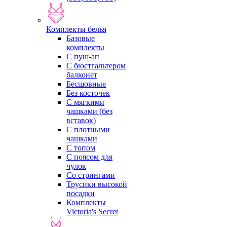
Комплекты белья
Базовые
комплекты
С пуш-ап
С бюстгальтером
балконет
Бесшовные
Без косточек
С мягкими
чашками (без
вставок)
С плотными
чашками
С топом
С поясом для
чулок
Со стрингами
Трусики высокой
посадки
Комплекты
Victoria's Secret