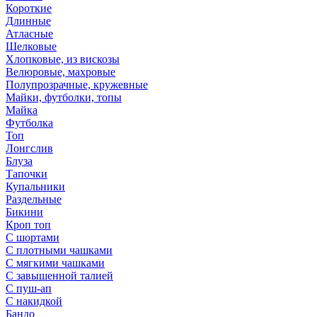
Короткие
Длинные
Атласные
Шелковые
Хлопковые, из вискозы
Велюровые, махровые
Полупрозрачные, кружевные
Майки, футболки, топы
Майка
Футболка
Топ
Лонгслив
Блуза
Тапочки
Купальники
Раздельные
Бикини
Кроп топ
С шортами
С плотными чашками
С мягкими чашками
С завышенной талией
С пуш-ап
С накидкой
Бандо