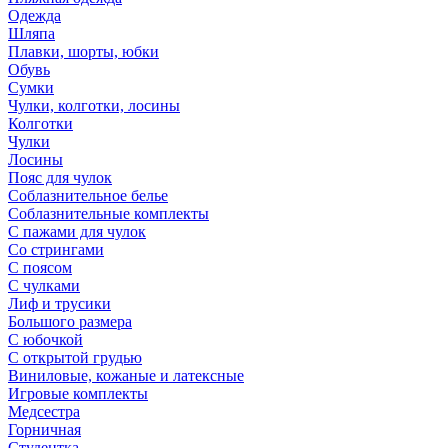
Одежда
Шляпа
Плавки, шорты, юбки
Обувь
Сумки
Чулки, колготки, лосины
Колготки
Чулки
Лосины
Пояс для чулок
Соблазнительное белье
Соблазнительные комплекты
С пажами для чулок
Со стрингами
С поясом
С чулками
Лиф и трусики
Большого размера
С юбочкой
С открытой грудью
Виниловые, кожаные и латексные
Игровые комплекты
Медсестра
Горничная
Студентка