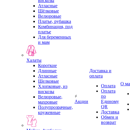
вискозы
Атласные
Шёлковые
Велюровые
Платье, рубашка
Комбинация, под
платье
Для беременных
и мам
Халаты
Короткие
Длинные
Доставка и
Атласные
оплата
Шелковые
О ма
Оплата
Хлопковые, из
Оплата
вискозы
по
Велюровые,
Акции
Единому
махровые
QR
Полупрозрачные,
Доставка
кружевные
Обмен и
возврат