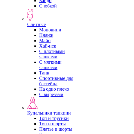
Бандо
С юбкой
Слитные
Монокини
Планж
Майо
Хай-нек
С плотными
чашками
С мягкими
чашками
Танк
Спортивные для
бассейна
На одно плечо
С вырезами
Купальники танкини
Топ и трусики
Топ и шорты
Платье и шорты