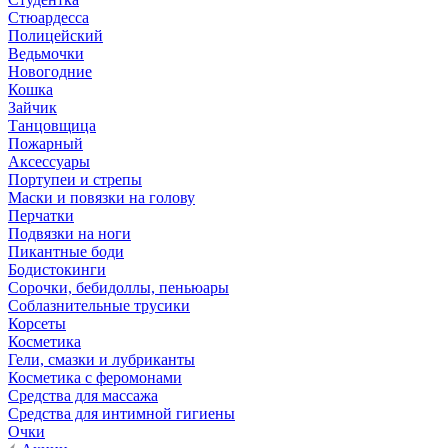
Стюардесса
Полицейский
Ведьмочки
Новогодние
Кошка
Зайчик
Танцовщица
Пожарный
Аксессуары
Портупеи и стрепы
Маски и повязки на голову
Перчатки
Подвязки на ноги
Пикантные боди
Бодистокинги
Сорочки, бебидоллы, пеньюары
Соблазнительные трусики
Корсеты
Косметика
Гели, смазки и лубриканты
Косметика с феромонами
Средства для массажа
Средства для интимной гигиены
Очки