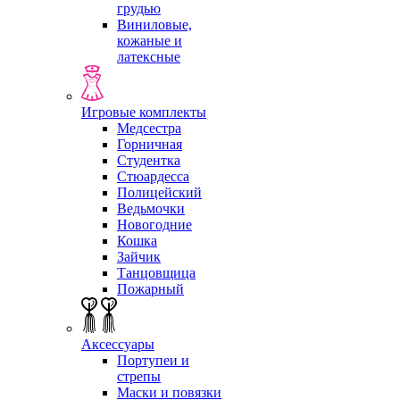
грудью
Виниловые,
кожаные и
латексные
Игровые комплекты
Медсестра
Горничная
Студентка
Стюардесса
Полицейский
Ведьмочки
Новогодние
Кошка
Зайчик
Танцовщица
Пожарный
Аксессуары
Портупеи и
стрепы
Маски и повязки