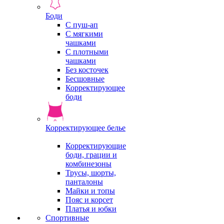
Боди
С пуш-ап
С мягкими
чашками
С плотными
чашками
Без косточек
Бесшовные
Корректирующее
боди
Корректирующее белье
Корректирующие
боди, грации и
комбинезоны
Трусы, шорты,
панталоны
Майки и топы
Пояс и корсет
Платья и юбки
Спортивные