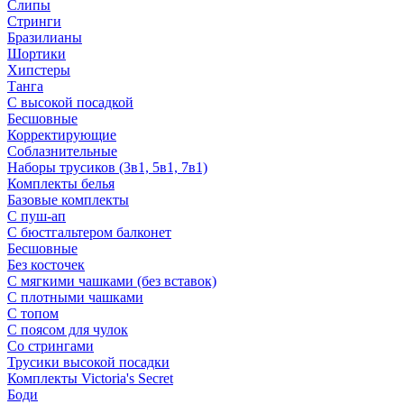
Слипы
Стринги
Бразилианы
Шортики
Хипстеры
Танга
С высокой посадкой
Бесшовные
Корректирующие
Соблазнительные
Наборы трусиков (3в1, 5в1, 7в1)
Комплекты белья
Базовые комплекты
С пуш-ап
С бюстгальтером балконет
Бесшовные
Без косточек
С мягкими чашками (без вставок)
С плотными чашками
С топом
С поясом для чулок
Со стрингами
Трусики высокой посадки
Комплекты Victoria's Secret
Боди