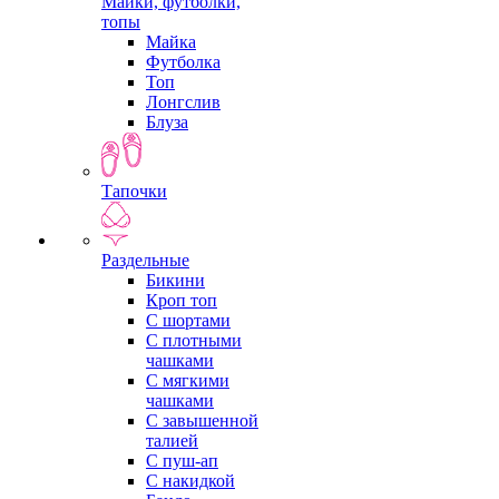
Майки, футболки,
топы
Майка
Футболка
Топ
Лонгслив
Блуза
Тапочки
Раздельные
Бикини
Кроп топ
С шортами
С плотными
чашками
С мягкими
чашками
С завышенной
талией
С пуш-ап
С накидкой