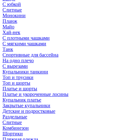
С юбкой
Слитные
Монокини
Планж
Майо
Хай-нек
С плотными чашками
С мягкими чашками
Танк
Спортивные для бассейна
На одно плечо
С вырезами
Купальники танкини
Топ и трусики
Топ и шорты
Платье и шорты
Платье и укороченные лосины
Купальник платье
Закрытые купальники
Детские и подростковые
Раздельные
Слитные
Комбинезон
Шортики
Пляжная одежда