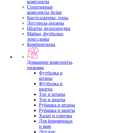
комплекты
Спортивные
комплекты белья
Бюстгальтеры, топы
Леггинсы-лосины
Шорты, велосипедки
Майки, футболки,
лонгсливы
Комбинезоны
Домашние комплекты,
пижамы
Футболка и
штаны
Футболка и
шорты
Топ и штаны
Топ и шорты
Рубашка и штаны
Рубашка и шорты
Халат и сорочка
Для беременных
и мам
Детские