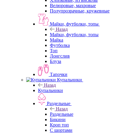
Хлопковые, из вискозы
Велюровые, махровые
Полупрозрачные, кружевные
Майки, футболки, топы
Назад
Майки, футболки, топы
Майка
Футболка
Топ
Лонгслив
Блуза
Тапочки
Купальники
Назад
Купальники
Раздельные
Назад
Раздельные
Бикини
Кроп топ
С шортами