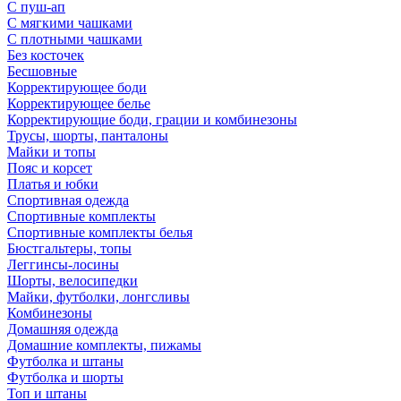
С пуш-ап
С мягкими чашками
С плотными чашками
Без косточек
Бесшовные
Корректирующее боди
Корректирующее белье
Корректирующие боди, грации и комбинезоны
Трусы, шорты, панталоны
Майки и топы
Пояс и корсет
Платья и юбки
Спортивная одежда
Спортивные комплекты
Спортивные комплекты белья
Бюстгальтеры, топы
Леггинсы-лосины
Шорты, велосипедки
Майки, футболки, лонгсливы
Комбинезоны
Домашняя одежда
Домашние комплекты, пижамы
Футболка и штаны
Футболка и шорты
Топ и штаны