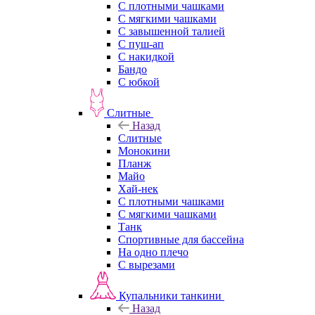
С плотными чашками
С мягкими чашками
С завышенной талией
С пуш-ап
С накидкой
Бандо
С юбкой
Слитные
Назад
Слитные
Монокини
Планж
Майо
Хай-нек
С плотными чашками
С мягкими чашками
Танк
Спортивные для бассейна
На одно плечо
С вырезами
Купальники танкини
Назад