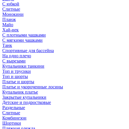
С юбкой
Слитные
Монокини
Планж
Майо
Хай-нек
С плотными чашками
С мягкими чашками
Танк
Спортивные для бассейна
На одно плечо
С вырезами
Купальники танкини
Топ и трусики
Топ и шорты
Платье и шорты
Платье и укороченные лосины
Купальник платье
Закрытые купальники
Детские и подростковые
Раздельные
Слитные
Комбинезон
Шортики
Пляжная одежда