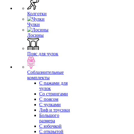
Колготки
Чулки
Лосины
Пояс для чулок
Соблазнительные
комплекты
С пажами для
чулок
Со стрингами
С поясом
С чулками
Лиф и трусики
Большого
размера
С юбочкой
С открытой