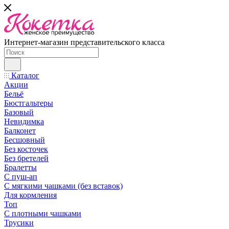
Интернет-магазин представительского класса
Каталог
Акции
Бельё
Бюстгальтеры
Базовый
Невидимка
Балконет
Бесшовный
Без косточек
Без бретелей
Бралетты
С пуш-ап
С мягкими чашками (без вставок)
Для кормления
Топ
С плотными чашками
Трусики