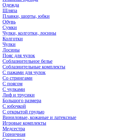
Одежда
Шляпа
Плавки, шорты, юбки
Обувь
Сумки
Чулки, колготки, лосины
Колготки
Чулки
Лосины
Пояс для чулок
Соблазнительное белье
Соблазнительные комплекты
С пажами для чулок
Со стрингами
С поясом
С чулками
Лиф и трусики
Большого размера
С юбочкой
С открытой грудью
Виниловые, кожаные и латексные
Игровые комплекты
Медсестра
Горничная
Студентка