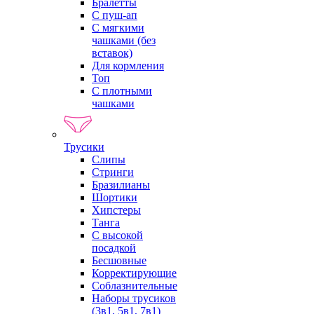
Бралетты
С пуш-ап
С мягкими
чашками (без
вставок)
Для кормления
Топ
С плотными
чашками
Трусики
Слипы
Стринги
Бразилианы
Шортики
Хипстеры
Танга
С высокой
посадкой
Бесшовные
Корректирующие
Соблазнительные
Наборы трусиков
(3в1, 5в1, 7в1)