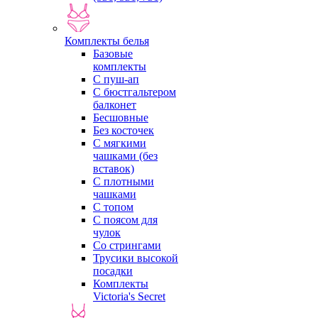
Комплекты белья
Базовые
комплекты
С пуш-ап
С бюстгальтером
балконет
Бесшовные
Без косточек
С мягкими
чашками (без
вставок)
С плотными
чашками
С топом
С поясом для
чулок
Со стрингами
Трусики высокой
посадки
Комплекты
Victoria's Secret