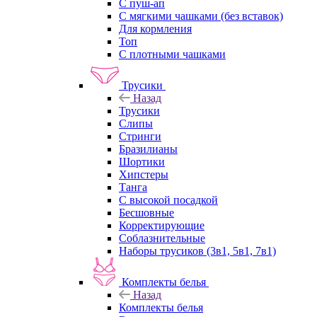
С пуш-ап
С мягкими чашками (без вставок)
Для кормления
Топ
С плотными чашками
Трусики
Назад
Трусики
Слипы
Стринги
Бразилианы
Шортики
Хипстеры
Танга
С высокой посадкой
Бесшовные
Корректирующие
Соблазнительные
Наборы трусиков (3в1, 5в1, 7в1)
Комплекты белья
Назад
Комплекты белья