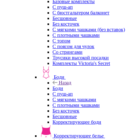
Базовые комплекты
С пуш-ап
С бюстгальтером балконет
Бесшовные
Без косточек
С мягкими чашками (без вставок)
С плотными чашками
С топом
С поясом для чулок
Со стрингами
Трусики высокой посадки
Комплекты Victoria's Secret
Боди
Назад
Боди
С пуш-ап
С мягкими чашками
С плотными чашками
Без косточек
Бесшовные
Корректирующее боди
Корректирующее белье