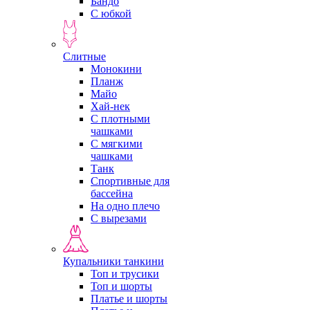
Бандо
С юбкой
Слитные
Монокини
Планж
Майо
Хай-нек
С плотными
чашками
С мягкими
чашками
Танк
Спортивные для
бассейна
На одно плечо
С вырезами
Купальники танкини
Топ и трусики
Топ и шорты
Платье и шорты