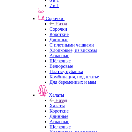
6 в 1
7 в 1
Сорочки
Назад
Сорочки
Короткие
Длинные
С плотными чашками
Хлопковые, из вискозы
Атласные
Шёлковые
Велюровые
Платье, рубашка
Комбинация, под платье
Для беременных и мам
Халаты
Назад
Халаты
Короткие
Длинные
Атласные
Шелковые