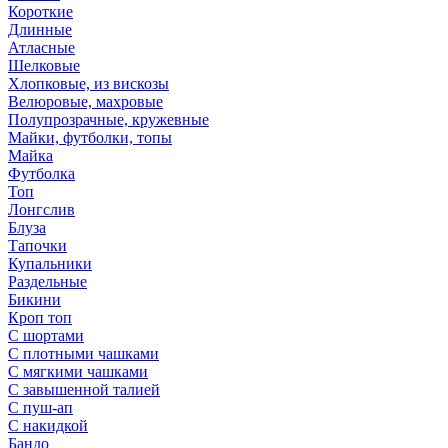
Короткие
Длинные
Атласные
Шелковые
Хлопковые, из вискозы
Велюровые, махровые
Полупрозрачные, кружевные
Майки, футболки, топы
Майка
Футболка
Топ
Лонгслив
Блуза
Тапочки
Купальники
Раздельные
Бикини
Кроп топ
С шортами
С плотными чашками
С мягкими чашками
С завышенной талией
С пуш-ап
С накидкой
Бандо