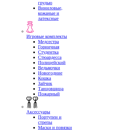
грудью
Виниловые,
кожаные и
латексные
Игровые комплекты
Медсестра
Горничная
Студентка
Стюардесса
Полицейский
Ведьмочки
Новогодние
Кошка
Зайчик
Танцовщица
Пожарный
Аксессуары
Портупеи и
стрепы
Маски и повязки