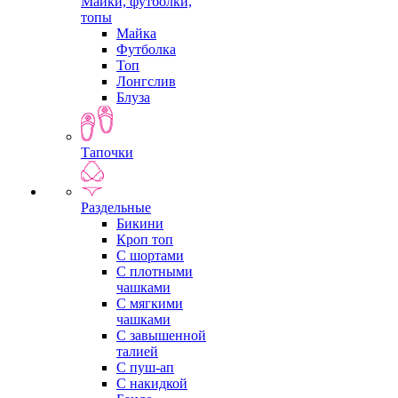
Майки, футболки,
топы
Майка
Футболка
Топ
Лонгслив
Блуза
Тапочки
Раздельные
Бикини
Кроп топ
С шортами
С плотными
чашками
С мягкими
чашками
С завышенной
талией
С пуш-ап
С накидкой