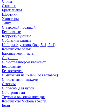
Слипы
Стринги
Бразилианы
Шортики
Хипстеры
Танга
С высокой посадкой
Бесшовные
Корректирующие
Соблазнительные
Наборы трусиков (3в1, 5в1, 7в1)
Комплекты белья
Базовые комплекты
С пуш-ап
С бюстгальтером балконет
Бесшовные
Без косточек
С мягкими чашками (без вставок)
С плотными чашками
С топом
С поясом для чулок
Со стрингами
Трусики высокой посадки
Комплекты Victoria's Secret
Боди