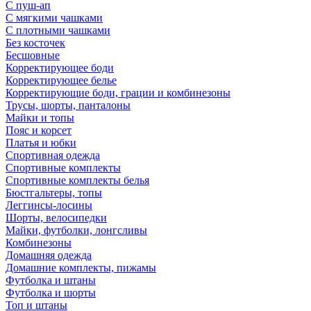
С пуш-ап
С мягкими чашками
С плотными чашками
Без косточек
Бесшовные
Корректирующее боди
Корректирующее белье
Корректирующие боди, грации и комбинезоны
Трусы, шорты, панталоны
Майки и топы
Пояс и корсет
Платья и юбки
Спортивная одежда
Спортивные комплекты
Спортивные комплекты белья
Бюстгальтеры, топы
Леггинсы-лосины
Шорты, велосипедки
Майки, футболки, лонгсливы
Комбинезоны
Домашняя одежда
Домашние комплекты, пижамы
Футболка и штаны
Футболка и шорты
Топ и штаны