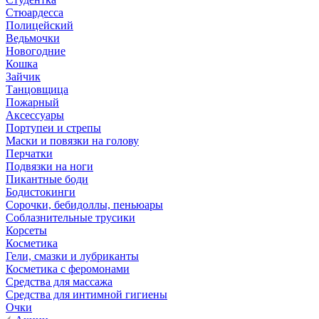
Стюардесса
Полицейский
Ведьмочки
Новогодние
Кошка
Зайчик
Танцовщица
Пожарный
Аксессуары
Портупеи и стрепы
Маски и повязки на голову
Перчатки
Подвязки на ноги
Пикантные боди
Бодистокинги
Сорочки, бебидоллы, пеньюары
Соблазнительные трусики
Корсеты
Косметика
Гели, смазки и лубриканты
Косметика с феромонами
Средства для массажа
Средства для интимной гигиены
Очки