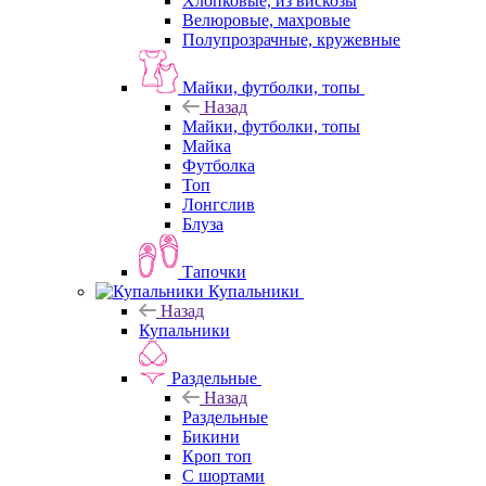
Хлопковые, из вискозы
Велюровые, махровые
Полупрозрачные, кружевные
Майки, футболки, топы
Назад
Майки, футболки, топы
Майка
Футболка
Топ
Лонгслив
Блуза
Тапочки
Купальники
Назад
Купальники
Раздельные
Назад
Раздельные
Бикини
Кроп топ
С шортами