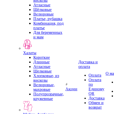
вискозы
Атласные
Шёлковые
Велюровые
Платье, рубашка
Комбинация, под
платье
Для беременных
и мам
Халаты
Короткие
Длинные
Доставка и
Атласные
оплата
Шелковые
О ма
Оплата
Хлопковые, из
Оплата
вискозы
по
Велюровые,
Акции
Единому
махровые
QR
Полупрозрачные,
Доставка
кружевные
Обмен и
возврат