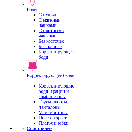
Боди
С пуш-ап
С мягкими
чашками
С плотными
чашками
Без косточек
Бесшовные
Корректирующее
боди
Корректирующее белье
Корректирующие
боди, грации и
комбинезоны
Трусы, шорты,
панталоны
Майки и топы
Пояс и корсет
Платья и юбки
Спортивные