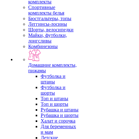
комплекты
Спортивные
комплекты белья
Бюстгальтеры, топы
Леггинсы-лосины
Шорты, велосипедки
Майки, футболки,
лонгсливы
Комбинезоны
Домашние комплекты,
пижамы
Футболка и
штаны
Футболка и
шорты
Топ и штаны
Топ и шорты
Рубашка и штаны
Рубашка и шорты
Халат и сорочка
Для беременных
и мам
Детские