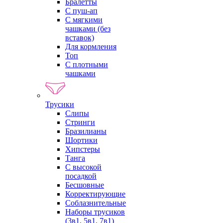
Бралетты
С пуш-ап
С мягкими
чашками (без
вставок)
Для кормления
Топ
С плотными
чашками
Трусики
Слипы
Стринги
Бразилианы
Шортики
Хипстеры
Танга
С высокой
посадкой
Бесшовные
Корректирующие
Соблазнительные
Наборы трусиков
(3в1, 5в1, 7в1)