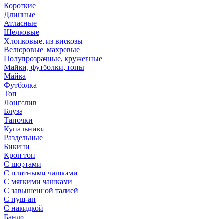
Короткие
Длинные
Атласные
Шелковые
Хлопковые, из вискозы
Велюровые, махровые
Полупрозрачные, кружевные
Майки, футболки, топы
Майка
Футболка
Топ
Лонгслив
Блуза
Тапочки
Купальники
Раздельные
Бикини
Кроп топ
С шортами
С плотными чашками
С мягкими чашками
С завышенной талией
С пуш-ап
С накидкой
Бандо