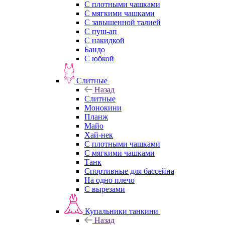
С плотными чашками
С мягкими чашками
С завышенной талией
С пуш-ап
С накидкой
Бандо
С юбкой
Слитные
Назад
Слитные
Монокини
Планж
Майо
Хай-нек
С плотными чашками
С мягкими чашками
Танк
Спортивные для бассейна
На одно плечо
С вырезами
Купальники танкини
Назад