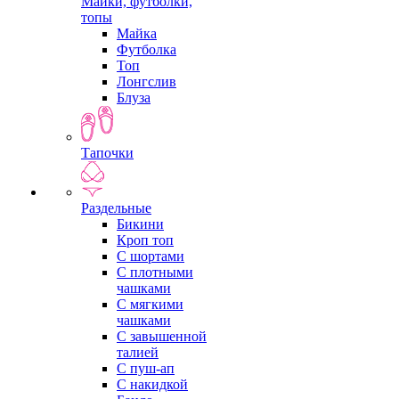
Майки, футболки,
топы
Майка
Футболка
Топ
Лонгслив
Блуза
Тапочки
Раздельные
Бикини
Кроп топ
С шортами
С плотными
чашками
С мягкими
чашками
С завышенной
талией
С пуш-ап
С накидкой