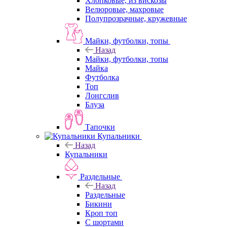
Хлопковые, из вискозы
Велюровые, махровые
Полупрозрачные, кружевные
Майки, футболки, топы
Назад
Майки, футболки, топы
Майка
Футболка
Топ
Лонгслив
Блуза
Тапочки
Купальники
Назад
Купальники
Раздельные
Назад
Раздельные
Бикини
Кроп топ
С шортами