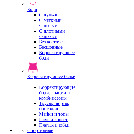
Боди
С пуш-ап
С мягкими
чашками
С плотными
чашками
Без косточек
Бесшовные
Корректирующее
боди
Корректирующее белье
Корректирующие
боди, грации и
комбинезоны
Трусы, шорты,
панталоны
Майки и топы
Пояс и корсет
Платья и юбки
Спортивные