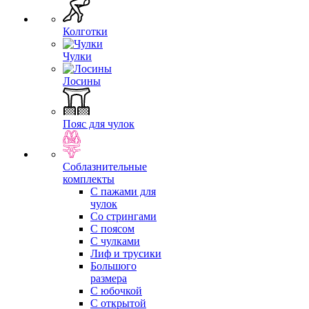
Колготки
Чулки
Лосины
Пояс для чулок
Соблазнительные
комплекты
С пажами для
чулок
Со стрингами
С поясом
С чулками
Лиф и трусики
Большого
размера
С юбочкой
С открытой