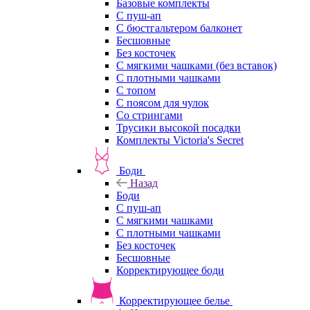
Базовые комплекты
С пуш-ап
С бюстгальтером балконет
Бесшовные
Без косточек
С мягкими чашками (без вставок)
С плотными чашками
С топом
С поясом для чулок
Со стрингами
Трусики высокой посадки
Комплекты Victoria's Secret
Боди
Назад
Боди
С пуш-ап
С мягкими чашками
С плотными чашками
Без косточек
Бесшовные
Корректирующее боди
Корректирующее белье