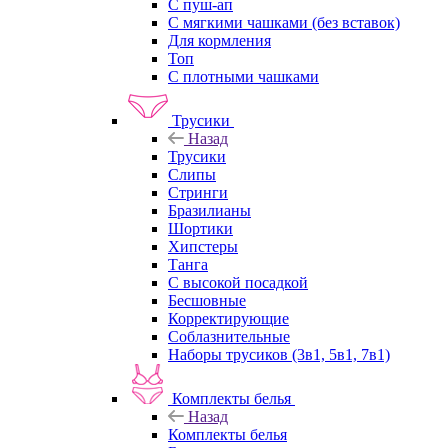
С пуш-ап
С мягкими чашками (без вставок)
Для кормления
Топ
С плотными чашками
Трусики
Назад
Трусики
Слипы
Стринги
Бразилианы
Шортики
Хипстеры
Танга
С высокой посадкой
Бесшовные
Корректирующие
Соблазнительные
Наборы трусиков (3в1, 5в1, 7в1)
Комплекты белья
Назад
Комплекты белья