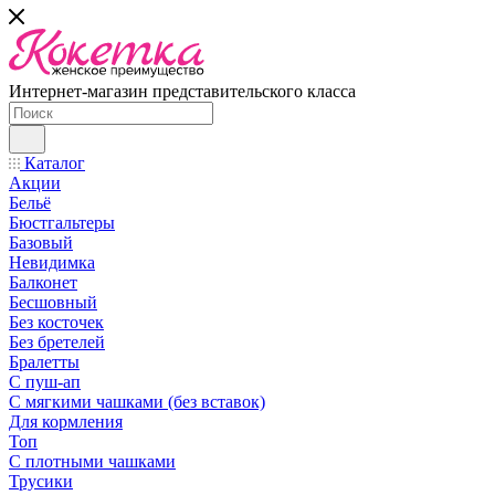
Интернет-магазин представительского класса
Каталог
Акции
Бельё
Бюстгальтеры
Базовый
Невидимка
Балконет
Бесшовный
Без косточек
Без бретелей
Бралетты
С пуш-ап
С мягкими чашками (без вставок)
Для кормления
Топ
С плотными чашками
Трусики