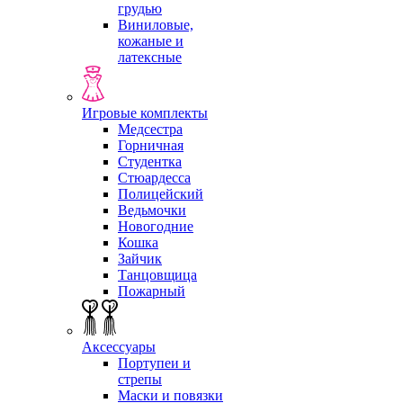
грудью
Виниловые,
кожаные и
латексные
Игровые комплекты
Медсестра
Горничная
Студентка
Стюардесса
Полицейский
Ведьмочки
Новогодние
Кошка
Зайчик
Танцовщица
Пожарный
Аксессуары
Портупеи и
стрепы
Маски и повязки