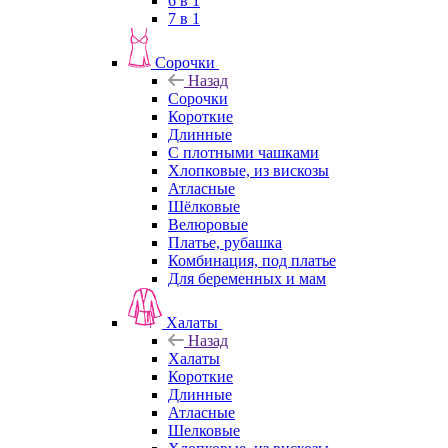
6 в 1
7 в 1
Сорочки
Назад
Сорочки
Короткие
Длинные
С плотными чашками
Хлопковые, из вискозы
Атласные
Шёлковые
Велюровые
Платье, рубашка
Комбинация, под платье
Для беременных и мам
Халаты
Назад
Халаты
Короткие
Длинные
Атласные
Шелковые