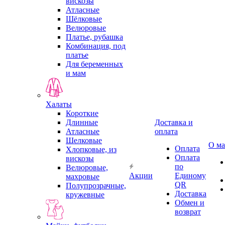
вискозы
Атласные
Шёлковые
Велюровые
Платье, рубашка
Комбинация, под
платье
Для беременных
и мам
Халаты
Короткие
Длинные
Доставка и
Атласные
оплата
Шелковые
О ма
Оплата
Хлопковые, из
Оплата
вискозы
по
Велюровые,
Акции
Единому
махровые
QR
Полупрозрачные,
Доставка
кружевные
Обмен и
возврат