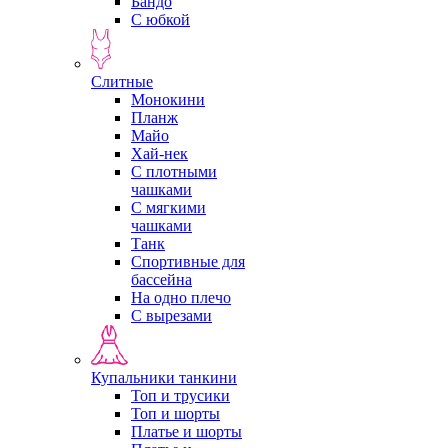
Бандо
С юбкой
Слитные
Монокини
Планж
Майо
Хай-нек
С плотными
чашками
С мягкими
чашками
Танк
Спортивные для
бассейна
На одно плечо
С вырезами
Купальники танкини
Топ и трусики
Топ и шорты
Платье и шорты