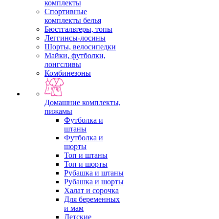
комплекты
Спортивные
комплекты белья
Бюстгальтеры, топы
Леггинсы-лосины
Шорты, велосипедки
Майки, футболки,
лонгсливы
Комбинезоны
Домашние комплекты,
пижамы
Футболка и
штаны
Футболка и
шорты
Топ и штаны
Топ и шорты
Рубашка и штаны
Рубашка и шорты
Халат и сорочка
Для беременных
и мам
Детские