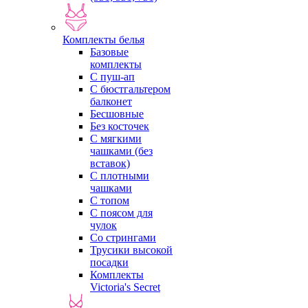
Комплекты белья
Базовые
комплекты
С пуш-ап
С бюстгальтером
балконет
Бесшовные
Без косточек
С мягкими
чашками (без
вставок)
С плотными
чашками
С топом
С поясом для
чулок
Со стрингами
Трусики высокой
посадки
Комплекты
Victoria's Secret