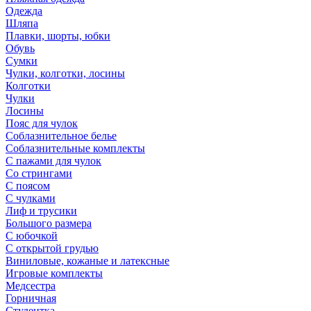
Одежда
Шляпа
Плавки, шорты, юбки
Обувь
Сумки
Чулки, колготки, лосины
Колготки
Чулки
Лосины
Пояс для чулок
Соблазнительное белье
Соблазнительные комплекты
С пажами для чулок
Со стрингами
С поясом
С чулками
Лиф и трусики
Большого размера
С юбочкой
С открытой грудью
Виниловые, кожаные и латексные
Игровые комплекты
Медсестра
Горничная
Студентка