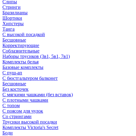
Слипы
Стринги
Бразилианы
Шортики
Хипстеры
Танга
С высокой посадкой
Бесшовные
Корректирующие
Соблазнительные
Наборы трусиков (3в1, 5в1, 7в1)
Комплекты белья
Базовые комплекты
С пуш-ап
С бюстгальтером балконет
Бесшовные
Без косточек
С мягкими чашками (без вставок)
С плотными чашками
С топом
С поясом для чулок
Со стрингами
Трусики высокой посадки
Комплекты Victoria's Secret
Боди