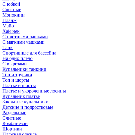
С юбкой
Слитные
Монокини
Планж
Майо
Хай-нек
С плотными чашками
С мягкими чашками
Танк
Спортивные для бассейна
На одно плечо
С вырезами
Купальники танкини
Топ и трусики
Топ и шорты
Платье и шорты
Платье и укороченные лосины
Купальник платье
Закрытые купальники
Детские и подростковые
Раздельные
Слитные
Комбинезон
Шортики
Пляжная одежда