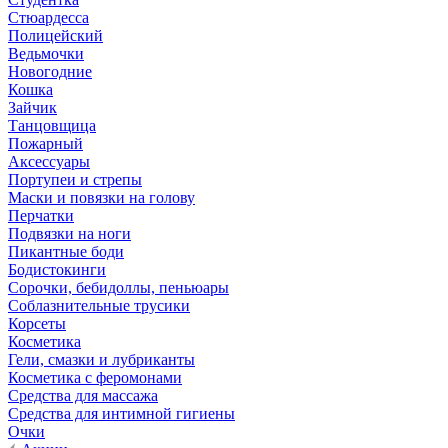
Стюардесса
Полицейский
Ведьмочки
Новогодние
Кошка
Зайчик
Танцовщица
Пожарный
Аксессуары
Портупеи и стрепы
Маски и повязки на голову
Перчатки
Подвязки на ноги
Пикантные боди
Бодистокинги
Сорочки, бебидоллы, пеньюары
Соблазнительные трусики
Корсеты
Косметика
Гели, смазки и лубриканты
Косметика с феромонами
Средства для массажа
Средства для интимной гигиены
Очки