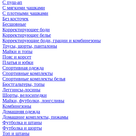
С пуш-ап
С мягкими чашками
С плотными чашками
Без косточек
Бесшовные
Корректирующее боди
Корректирующее белье
Корректирующие боди, грации и комбинезоны
Трусы, шорты, панталоны
Майки и топы
Пояс и корсет
Платья и юбки
Спортивная одежда
Спортивные комплекты
Спортивные комплекты белья
Бюстгальтеры, топы
Леггинсы-лосины
Шорты, велосипедки
Майки, футболки, лонгсливы
Комбинезоны
Домашняя одежда
Домашние комплекты, пижамы
Футболка и штаны
Футболка и шорты
Топ и штаны