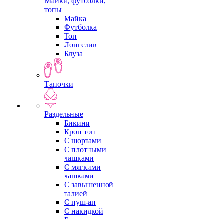
Майки, футболки,
топы
Майка
Футболка
Топ
Лонгслив
Блуза
Тапочки
Раздельные
Бикини
Кроп топ
С шортами
С плотными
чашками
С мягкими
чашками
С завышенной
талией
С пуш-ап
С накидкой