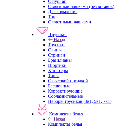
С пуш-ап
С мягкими чашками (без вставок)
Для кормления
Топ
С плотными чашками
Трусики
Назад
Трусики
Слипы
Стринги
Бразилианы
Шортики
Хипстеры
Танга
С высокой посадкой
Бесшовные
Корректирующие
Соблазнительные
Наборы трусиков (3в1, 5в1, 7в1)
Комплекты белья
Назад
Комплекты белья