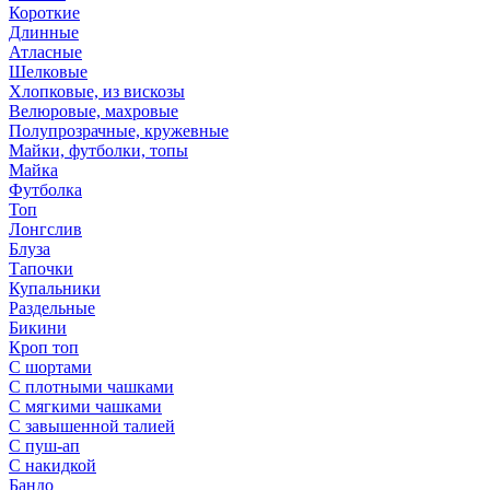
Короткие
Длинные
Атласные
Шелковые
Хлопковые, из вискозы
Велюровые, махровые
Полупрозрачные, кружевные
Майки, футболки, топы
Майка
Футболка
Топ
Лонгслив
Блуза
Тапочки
Купальники
Раздельные
Бикини
Кроп топ
С шортами
С плотными чашками
С мягкими чашками
С завышенной талией
С пуш-ап
С накидкой
Бандо