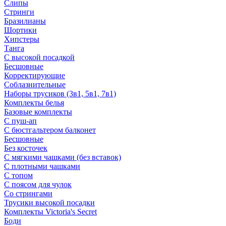
Слипы
Стринги
Бразилианы
Шортики
Хипстеры
Танга
С высокой посадкой
Бесшовные
Корректирующие
Соблазнительные
Наборы трусиков (3в1, 5в1, 7в1)
Комплекты белья
Базовые комплекты
С пуш-ап
С бюстгальтером балконет
Бесшовные
Без косточек
С мягкими чашками (без вставок)
С плотными чашками
С топом
С поясом для чулок
Со стрингами
Трусики высокой посадки
Комплекты Victoria's Secret
Боди