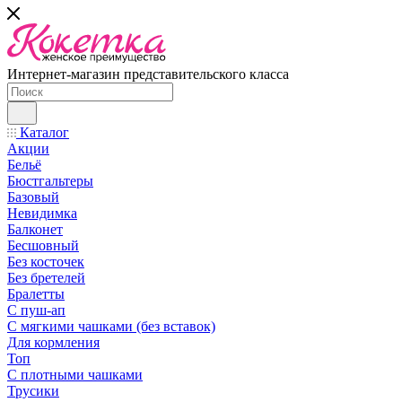
Интернет-магазин представительского класса
Каталог
Акции
Бельё
Бюстгальтеры
Базовый
Невидимка
Балконет
Бесшовный
Без косточек
Без бретелей
Бралетты
С пуш-ап
С мягкими чашками (без вставок)
Для кормления
Топ
С плотными чашками
Трусики