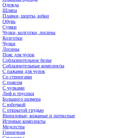
Одежда
Шляпа
Плавки, шорты, юбки
Обувь
Сумки
Чулки, колготки, лосины
Колготки
Чулки
Лосины
Пояс для чулок
Соблазнительное белье
Соблазнительные комплекты
С пажами для чулок
Со стрингами
С поясом
С чулками
Лиф и трусики
Большого размера
С юбочкой
С открытой грудью
Виниловые, кожаные и латексные
Игровые комплекты
Медсестра
Горничная
Студентка