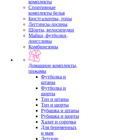
комплекты
Спортивные
комплекты белья
Бюстгальтеры, топы
Леггинсы-лосины
Шорты, велосипедки
Майки, футболки,
лонгсливы
Комбинезоны
Домашние комплекты,
пижамы
Футболка и
штаны
Футболка и
шорты
Топ и штаны
Топ и шорты
Рубашка и штаны
Рубашка и шорты
Халат и сорочка
Для беременных
и мам
Детские