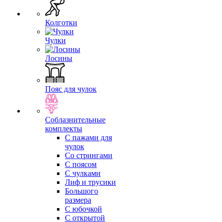
Колготки
Чулки
Лосины
Пояс для чулок
Соблазнительные
комплекты
С пажами для
чулок
Со стрингами
С поясом
С чулками
Лиф и трусики
Большого
размера
С юбочкой
С открытой