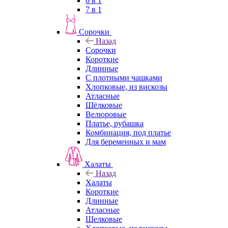
6 в 1
7 в 1
Сорочки
Назад
Сорочки
Короткие
Длинные
С плотными чашками
Хлопковые, из вискозы
Атласные
Шёлковые
Велюровые
Платье, рубашка
Комбинация, под платье
Для беременных и мам
Халаты
Назад
Халаты
Короткие
Длинные
Атласные
Шелковые