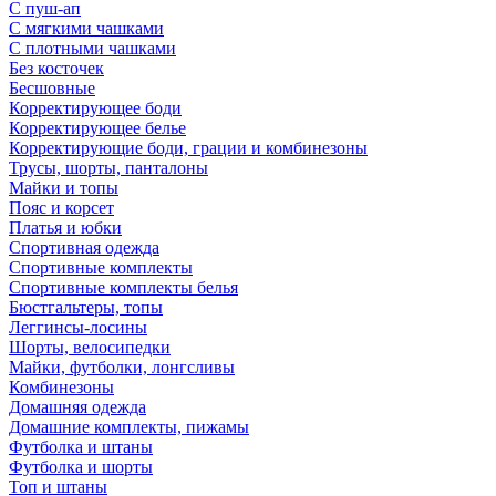
С пуш-ап
С мягкими чашками
С плотными чашками
Без косточек
Бесшовные
Корректирующее боди
Корректирующее белье
Корректирующие боди, грации и комбинезоны
Трусы, шорты, панталоны
Майки и топы
Пояс и корсет
Платья и юбки
Спортивная одежда
Спортивные комплекты
Спортивные комплекты белья
Бюстгальтеры, топы
Леггинсы-лосины
Шорты, велосипедки
Майки, футболки, лонгсливы
Комбинезоны
Домашняя одежда
Домашние комплекты, пижамы
Футболка и штаны
Футболка и шорты
Топ и штаны