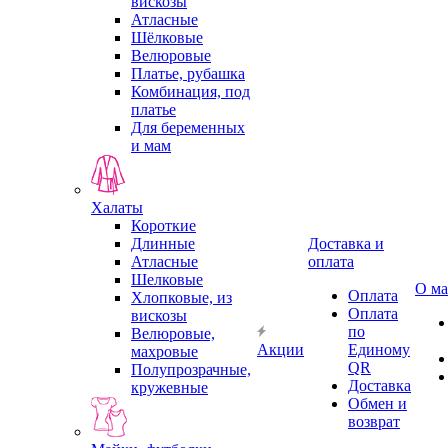
вискозы
Атласные
Шёлковые
Велюровые
Платье, рубашка
Комбинация, под
платье
Для беременных
и мам
Халаты
Короткие
Длинные
Доставка и
Атласные
оплата
Шелковые
О ма
Оплата
Хлопковые, из
Оплата
вискозы
по
Велюровые,
Акции
Единому
махровые
QR
Полупрозрачные,
Доставка
кружевные
Обмен и
возврат