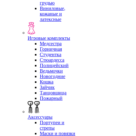
грудью
Виниловые,
кожаные и
латексные
Игровые комплекты
Медсестра
Горничная
Студентка
Стюардесса
Полицейский
Ведьмочки
Новогодние
Кошка
Зайчик
Танцовщица
Пожарный
Аксессуары
Портупеи и
стрепы
Маски и повязки