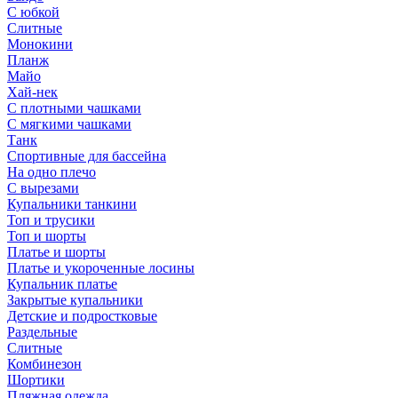
С юбкой
Слитные
Монокини
Планж
Майо
Хай-нек
С плотными чашками
С мягкими чашками
Танк
Спортивные для бассейна
На одно плечо
С вырезами
Купальники танкини
Топ и трусики
Топ и шорты
Платье и шорты
Платье и укороченные лосины
Купальник платье
Закрытые купальники
Детские и подростковые
Раздельные
Слитные
Комбинезон
Шортики
Пляжная одежда