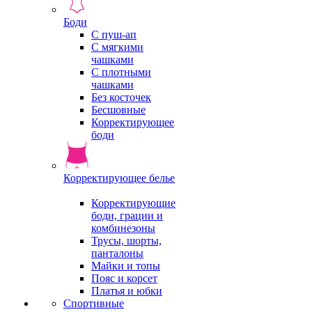
Боди
С пуш-ап
С мягкими
чашками
С плотными
чашками
Без косточек
Бесшовные
Корректирующее
боди
Корректирующее белье
Корректирующие
боди, грации и
комбинезоны
Трусы, шорты,
панталоны
Майки и топы
Пояс и корсет
Платья и юбки
Спортивные