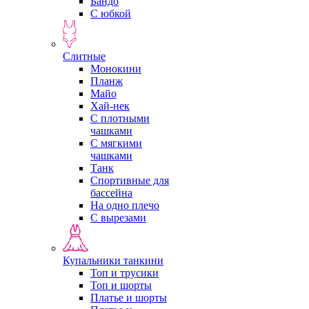
Бандо
С юбкой
Слитные
Монокини
Планж
Майо
Хай-нек
С плотными
чашками
С мягкими
чашками
Танк
Спортивные для
бассейна
На одно плечо
С вырезами
Купальники танкини
Топ и трусики
Топ и шорты
Платье и шорты