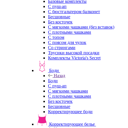
Базовые комплекты
С пуш-ап
С бюстгальтером балконет
Бесшовные
Без косточек
С мягкими чашками (без вставок)
С плотными чашками
С топом
С поясом для чулок
Со стрингами
Трусики высокой посадки
Комплекты Victoria's Secret
Боди
Назад
Боди
С пуш-ап
С мягкими чашками
С плотными чашками
Без косточек
Бесшовные
Корректирующее боди
Корректирующее белье