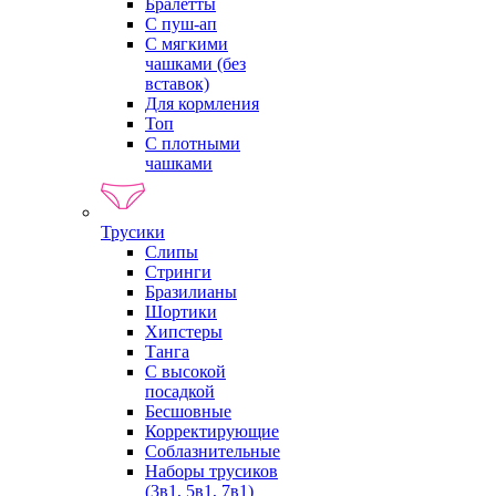
Бралетты
С пуш-ап
С мягкими
чашками (без
вставок)
Для кормления
Топ
С плотными
чашками
Трусики
Слипы
Стринги
Бразилианы
Шортики
Хипстеры
Танга
С высокой
посадкой
Бесшовные
Корректирующие
Соблазнительные
Наборы трусиков
(3в1, 5в1, 7в1)