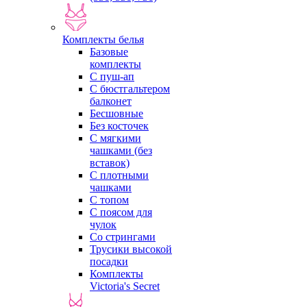
Комплекты белья
Базовые
комплекты
С пуш-ап
С бюстгальтером
балконет
Бесшовные
Без косточек
С мягкими
чашками (без
вставок)
С плотными
чашками
С топом
С поясом для
чулок
Со стрингами
Трусики высокой
посадки
Комплекты
Victoria's Secret