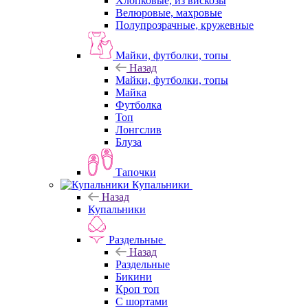
Хлопковые, из вискозы
Велюровые, махровые
Полупрозрачные, кружевные
Майки, футболки, топы
Назад
Майки, футболки, топы
Майка
Футболка
Топ
Лонгслив
Блуза
Тапочки
Купальники
Назад
Купальники
Раздельные
Назад
Раздельные
Бикини
Кроп топ
С шортами