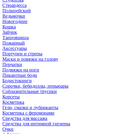
Стюардесса
Полицейский
Ведьмочки
Новогодние
Кошка
Зайчик
Танцовщица
Пожарный
Аксессуары
Портупеи и стрепы
Маски и повязки на голову
Перчатки
Подвязки на ноги
Пикантные боди
Бодистокинги
Сорочки, бебидоллы, пеньюары
Соблазнительные трусики
Корсеты
Косметика
Гели, смазки и лубриканты
Косметика с феромонами
Средства для массажа
Средства для интимной гигиены
Очки