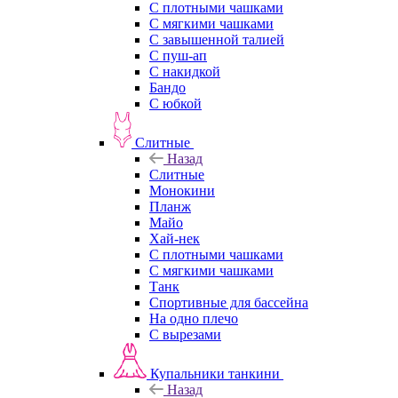
С плотными чашками
С мягкими чашками
С завышенной талией
С пуш-ап
С накидкой
Бандо
С юбкой
Слитные
Назад
Слитные
Монокини
Планж
Майо
Хай-нек
С плотными чашками
С мягкими чашками
Танк
Спортивные для бассейна
На одно плечо
С вырезами
Купальники танкини
Назад