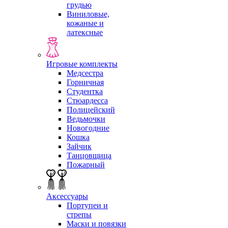
грудью
Виниловые,
кожаные и
латексные
Игровые комплекты
Медсестра
Горничная
Студентка
Стюардесса
Полицейский
Ведьмочки
Новогодние
Кошка
Зайчик
Танцовщица
Пожарный
Аксессуары
Портупеи и
стрепы
Маски и повязки