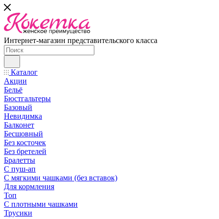
Интернет-магазин представительского класса
Каталог
Акции
Бельё
Бюстгальтеры
Базовый
Невидимка
Балконет
Бесшовный
Без косточек
Без бретелей
Бралетты
С пуш-ап
С мягкими чашками (без вставок)
Для кормления
Топ
С плотными чашками
Трусики