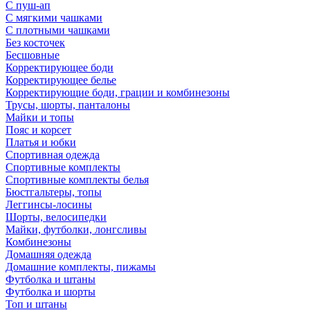
С пуш-ап
С мягкими чашками
С плотными чашками
Без косточек
Бесшовные
Корректирующее боди
Корректирующее белье
Корректирующие боди, грации и комбинезоны
Трусы, шорты, панталоны
Майки и топы
Пояс и корсет
Платья и юбки
Спортивная одежда
Спортивные комплекты
Спортивные комплекты белья
Бюстгальтеры, топы
Леггинсы-лосины
Шорты, велосипедки
Майки, футболки, лонгсливы
Комбинезоны
Домашняя одежда
Домашние комплекты, пижамы
Футболка и штаны
Футболка и шорты
Топ и штаны