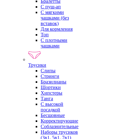
Бралетты
С пуш-ап
С мягкими
чашками (без
вставок)
Для кормления
Топ
С плотными
чашками
Трусики
Слипы
Стринги
Бразилианы
Шортики
Хипстеры
Танга
С высокой
посадкой
Бесшовные
Корректирующие
Соблазнительные
Наборы трусиков
(3в1, 5в1, 7в1)