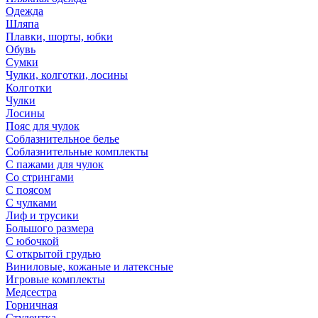
Одежда
Шляпа
Плавки, шорты, юбки
Обувь
Сумки
Чулки, колготки, лосины
Колготки
Чулки
Лосины
Пояс для чулок
Соблазнительное белье
Соблазнительные комплекты
С пажами для чулок
Со стрингами
С поясом
С чулками
Лиф и трусики
Большого размера
С юбочкой
С открытой грудью
Виниловые, кожаные и латексные
Игровые комплекты
Медсестра
Горничная
Студентка