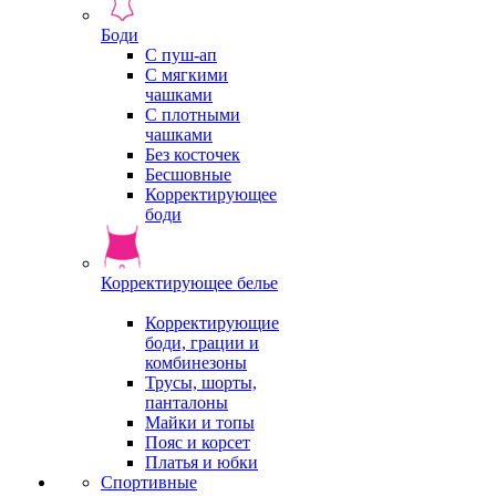
Боди
С пуш-ап
С мягкими
чашками
С плотными
чашками
Без косточек
Бесшовные
Корректирующее
боди
Корректирующее белье
Корректирующие
боди, грации и
комбинезоны
Трусы, шорты,
панталоны
Майки и топы
Пояс и корсет
Платья и юбки
Спортивные