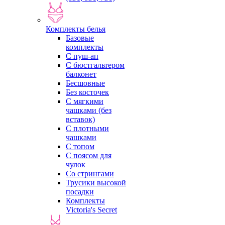
Комплекты белья
Базовые
комплекты
С пуш-ап
С бюстгальтером
балконет
Бесшовные
Без косточек
С мягкими
чашками (без
вставок)
С плотными
чашками
С топом
С поясом для
чулок
Со стрингами
Трусики высокой
посадки
Комплекты
Victoria's Secret