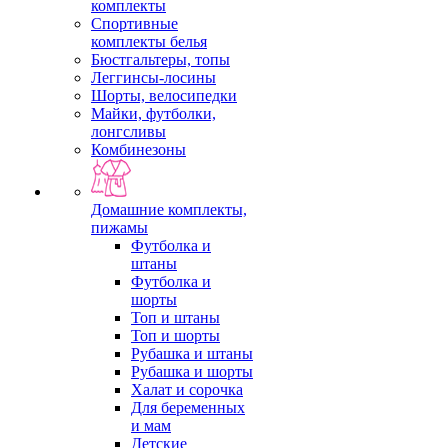
комплекты
Спортивные
комплекты белья
Бюстгальтеры, топы
Леггинсы-лосины
Шорты, велосипедки
Майки, футболки,
лонгсливы
Комбинезоны
Домашние комплекты,
пижамы
Футболка и
штаны
Футболка и
шорты
Топ и штаны
Топ и шорты
Рубашка и штаны
Рубашка и шорты
Халат и сорочка
Для беременных
и мам
Детские