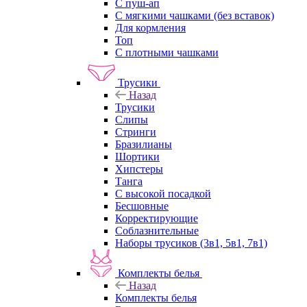
С пуш-ап
С мягкими чашками (без вставок)
Для кормления
Топ
С плотными чашками
Трусики
Назад
Трусики
Слипы
Стринги
Бразилианы
Шортики
Хипстеры
Танга
С высокой посадкой
Бесшовные
Корректирующие
Соблазнительные
Наборы трусиков (3в1, 5в1, 7в1)
Комплекты белья
Назад
Комплекты белья