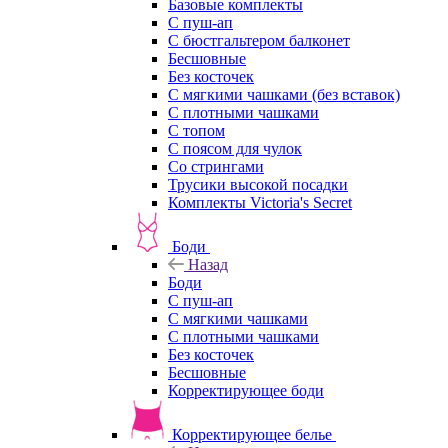
Базовые комплекты
С пуш-ап
С бюстгальтером балконет
Бесшовные
Без косточек
С мягкими чашками (без вставок)
С плотными чашками
С топом
С поясом для чулок
Со стрингами
Трусики высокой посадки
Комплекты Victoria's Secret
Боди
Назад
Боди
С пуш-ап
С мягкими чашками
С плотными чашками
Без косточек
Бесшовные
Корректирующее боди
Корректирующее белье