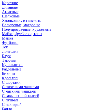
Короткие
Длинные
Атласные
Шелковые
Хлопковые, из вискозы
Велюровые, махровые
Полупрозрачные, кружевные
Майки, футболки, топы
Майка
Футболка
Топ
Лонгслив
Блуза
Тапочки
Купальники
Раздельные
Бикини
Кроп топ
С шортами
С плотными чашками
С мягкими чашками
С завышенной талией
С пуш-ап
С накидкой
Бандо