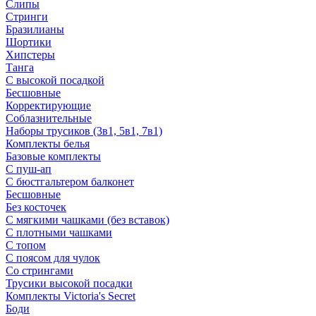
Слипы
Стринги
Бразилианы
Шортики
Хипстеры
Танга
С высокой посадкой
Бесшовные
Корректирующие
Соблазнительные
Наборы трусиков (3в1, 5в1, 7в1)
Комплекты белья
Базовые комплекты
С пуш-ап
С бюстгальтером балконет
Бесшовные
Без косточек
С мягкими чашками (без вставок)
С плотными чашками
С топом
С поясом для чулок
Со стрингами
Трусики высокой посадки
Комплекты Victoria's Secret
Боди