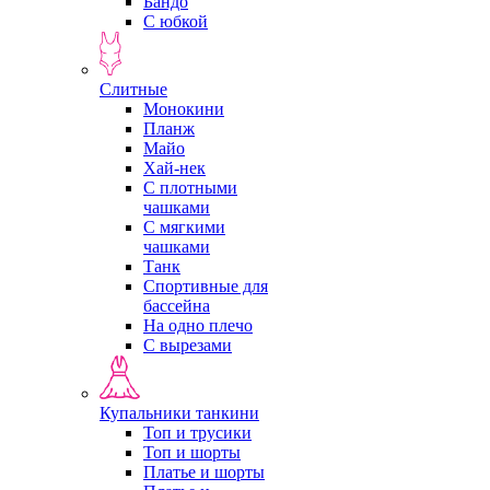
Бандо
С юбкой
Слитные
Монокини
Планж
Майо
Хай-нек
С плотными
чашками
С мягкими
чашками
Танк
Спортивные для
бассейна
На одно плечо
С вырезами
Купальники танкини
Топ и трусики
Топ и шорты
Платье и шорты