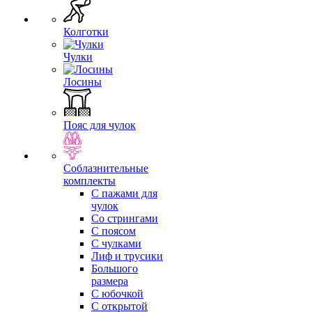
Колготки
Чулки
Лосины
Пояс для чулок
Соблазнительные
комплекты
С пажами для
чулок
Со стрингами
С поясом
С чулками
Лиф и трусики
Большого
размера
С юбочкой
С открытой