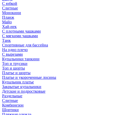
С юбкой
Слитные
Монокини
Планж
Майо
Хай-нек
С плотными чашками
С мягкими чашками
Танк
Спортивные для бассейна
На одно плечо
С вырезами
Купальники танкини
Топ и трусики
Топ и шорты
Платье и шорты
Платье и укороченные лосины
Купальник платье
Закрытые купальники
Детские и подростковые
Раздельные
Слитные
Комбинезон
Шортики
Пляжная одежда