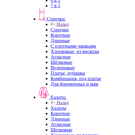
6 в 1
7 в 1
Сорочки
Назад
Сорочки
Короткие
Длинные
С плотными чашками
Хлопковые, из вискозы
Атласные
Шёлковые
Велюровые
Платье, рубашка
Комбинация, под платье
Для беременных и мам
Халаты
Назад
Халаты
Короткие
Длинные
Атласные
Шелковые