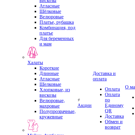
вискозы
Атласные
Шёлковые
Велюровые
Платье, рубашка
Комбинация, под
платье
Для беременных
и мам
Халаты
Короткие
Длинные
Доставка и
Атласные
оплата
Шелковые
О ма
Оплата
Хлопковые, из
Оплата
вискозы
по
Велюровые,
Акции
Единому
махровые
QR
Полупрозрачные,
Доставка
кружевные
Обмен и
возврат