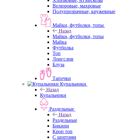
Хлопковые, из вискозы
Велюровые, махровые
Полупрозрачные, кружевные
Майки, футболки, топы
Назад
Майки, футболки, топы
Майка
Футболка
Топ
Лонгслив
Блуза
Тапочки
Купальники
Назад
Купальники
Раздельные
Назад
Раздельные
Бикини
Кроп топ
С шортами