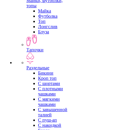
Майки, футболки,
топы
Майка
Футболка
Топ
Лонгслив
Блуза
Тапочки
Раздельные
Бикини
Кроп топ
С шортами
С плотными
чашками
С мягкими
чашками
С завышенной
талией
С пуш-ап
С накидкой