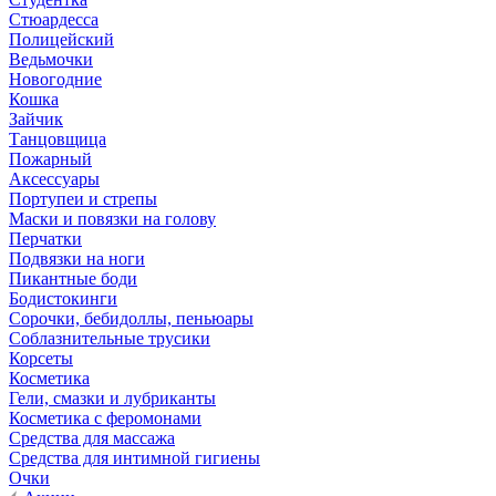
Стюардесса
Полицейский
Ведьмочки
Новогодние
Кошка
Зайчик
Танцовщица
Пожарный
Аксессуары
Портупеи и стрепы
Маски и повязки на голову
Перчатки
Подвязки на ноги
Пикантные боди
Бодистокинги
Сорочки, бебидоллы, пеньюары
Соблазнительные трусики
Корсеты
Косметика
Гели, смазки и лубриканты
Косметика с феромонами
Средства для массажа
Средства для интимной гигиены
Очки