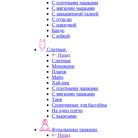
С плотными чашками
С мягкими чашками
С завышенной талией
С пуш-ап
С накидкой
Бандо
С юбкой
Слитные
Назад
Слитные
Монокини
Планж
Майо
Хай-нек
С плотными чашками
С мягкими чашками
Танк
Спортивные для бассейна
На одно плечо
С вырезами
Купальники танкини
Назад