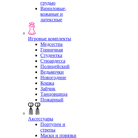
грудью
Виниловые,
кожаные и
латексные
Игровые комплекты
Медсестра
Горничная
Студентка
Стюардесса
Полицейский
Ведьмочки
Новогодние
Кошка
Зайчик
Танцовщица
Пожарный
Аксессуары
Портупеи и
стрепы
Маски и повязки