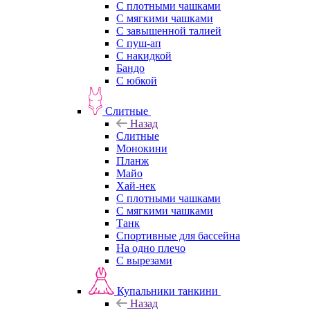
С плотными чашками
С мягкими чашками
С завышенной талией
С пуш-ап
С накидкой
Бандо
С юбкой
Слитные
Назад
Слитные
Монокини
Планж
Майо
Хай-нек
С плотными чашками
С мягкими чашками
Танк
Спортивные для бассейна
На одно плечо
С вырезами
Купальники танкини
Назад