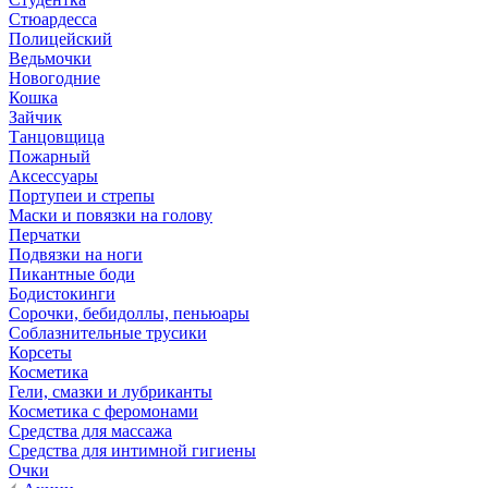
Стюардесса
Полицейский
Ведьмочки
Новогодние
Кошка
Зайчик
Танцовщица
Пожарный
Аксессуары
Портупеи и стрепы
Маски и повязки на голову
Перчатки
Подвязки на ноги
Пикантные боди
Бодистокинги
Сорочки, бебидоллы, пеньюары
Соблазнительные трусики
Корсеты
Косметика
Гели, смазки и лубриканты
Косметика с феромонами
Средства для массажа
Средства для интимной гигиены
Очки