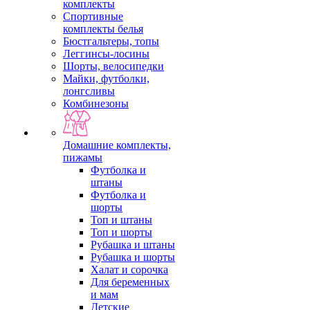
комплекты
Спортивные
комплекты белья
Бюстгальтеры, топы
Леггинсы-лосины
Шорты, велосипедки
Майки, футболки,
лонгсливы
Комбинезоны
Домашние комплекты,
пижамы
Футболка и
штаны
Футболка и
шорты
Топ и штаны
Топ и шорты
Рубашка и штаны
Рубашка и шорты
Халат и сорочка
Для беременных
и мам
Детские