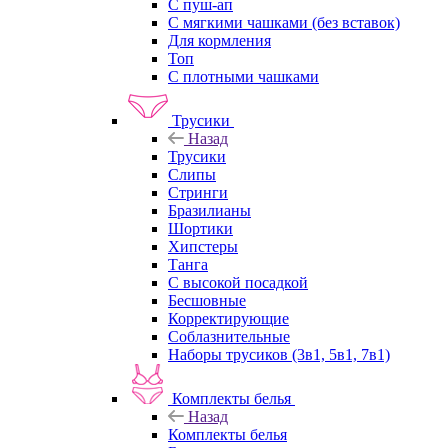
С пуш-ап
С мягкими чашками (без вставок)
Для кормления
Топ
С плотными чашками
Трусики
Назад
Трусики
Слипы
Стринги
Бразилианы
Шортики
Хипстеры
Танга
С высокой посадкой
Бесшовные
Корректирующие
Соблазнительные
Наборы трусиков (3в1, 5в1, 7в1)
Комплекты белья
Назад
Комплекты белья