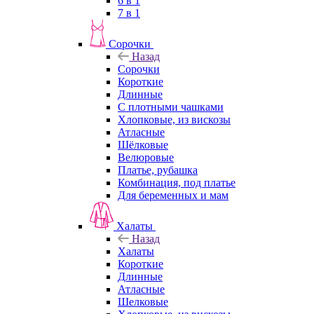
6 в 1
7 в 1
Сорочки
Назад
Сорочки
Короткие
Длинные
С плотными чашками
Хлопковые, из вискозы
Атласные
Шёлковые
Велюровые
Платье, рубашка
Комбинация, под платье
Для беременных и мам
Халаты
Назад
Халаты
Короткие
Длинные
Атласные
Шелковые