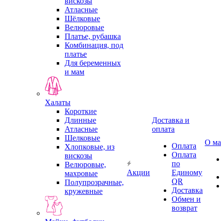
вискозы
Атласные
Шёлковые
Велюровые
Платье, рубашка
Комбинация, под
платье
Для беременных
и мам
Халаты
Короткие
Длинные
Доставка и
Атласные
оплата
Шелковые
О ма
Оплата
Хлопковые, из
Оплата
вискозы
по
Велюровые,
Акции
Единому
махровые
QR
Полупрозрачные,
Доставка
кружевные
Обмен и
возврат