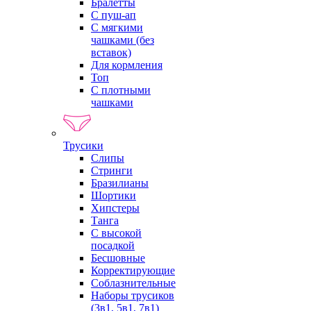
Бралетты
С пуш-ап
С мягкими
чашками (без
вставок)
Для кормления
Топ
С плотными
чашками
Трусики
Слипы
Стринги
Бразилианы
Шортики
Хипстеры
Танга
С высокой
посадкой
Бесшовные
Корректирующие
Соблазнительные
Наборы трусиков
(3в1, 5в1, 7в1)