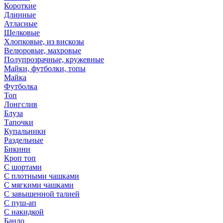
Короткие
Длинные
Атласные
Шелковые
Хлопковые, из вискозы
Велюровые, махровые
Полупрозрачные, кружевные
Майки, футболки, топы
Майка
Футболка
Топ
Лонгслив
Блуза
Тапочки
Купальники
Раздельные
Бикини
Кроп топ
С шортами
С плотными чашками
С мягкими чашками
С завышенной талией
С пуш-ап
С накидкой
Бандо