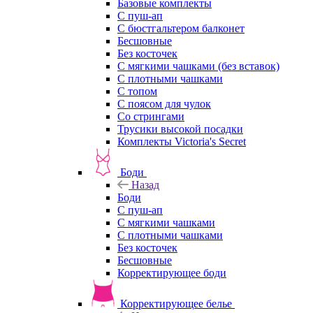
Базовые комплекты
С пуш-ап
С бюстгальтером балконет
Бесшовные
Без косточек
С мягкими чашками (без вставок)
С плотными чашками
С топом
С поясом для чулок
Со стрингами
Трусики высокой посадки
Комплекты Victoria's Secret
Боди
Назад
Боди
С пуш-ап
С мягкими чашками
С плотными чашками
Без косточек
Бесшовные
Корректирующее боди
Корректирующее белье