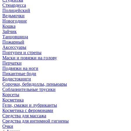
Стюардесса
Полицейский
Ведьмочки
Новогодние
Кошка
Зайчик
Танцовщица
Пожарный
Аксессуары
Портупеи и стрепы
Маски и повязки на голову
Перчатки
Подвязки на ноги
Пикантные боди
Бодистокинги
Сорочки, бебидоллы, пеньюары
Соблазнительные трусики
Корсеты
Косметика
Гели, смазки и лубриканты
Косметика с феромонами
Средства для массажа
Средства для интимной гигиены
Очки