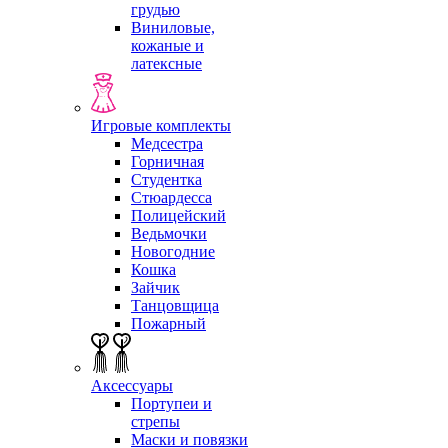
грудью
Виниловые,
кожаные и
латексные
Игровые комплекты
Медсестра
Горничная
Студентка
Стюардесса
Полицейский
Ведьмочки
Новогодние
Кошка
Зайчик
Танцовщица
Пожарный
Аксессуары
Портупеи и
стрепы
Маски и повязки