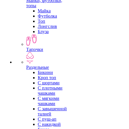
Майки, футболки,
топы
Майка
Футболка
Топ
Лонгслив
Блуза
Тапочки
Раздельные
Бикини
Кроп топ
С шортами
С плотными
чашками
С мягкими
чашками
С завышенной
талией
С пуш-ап
С накидкой