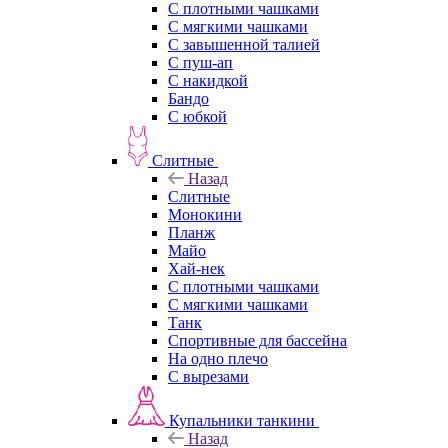
С плотными чашками
С мягкими чашками
С завышенной талией
С пуш-ап
С накидкой
Бандо
С юбкой
Слитные
Назад
Слитные
Монокини
Планж
Майо
Хай-нек
С плотными чашками
С мягкими чашками
Танк
Спортивные для бассейна
На одно плечо
С вырезами
Купальники танкини
Назад