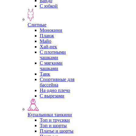
Бандо
С юбкой
Слитные
Монокини
Планж
Майо
Хай-нек
С плотными
чашками
С мягкими
чашками
Танк
Спортивные для
бассейна
На одно плечо
С вырезами
Купальники танкини
Топ и трусики
Топ и шорты
Платье и шорты