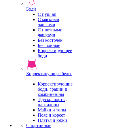
Боди
С пуш-ап
С мягкими
чашками
С плотными
чашками
Без косточек
Бесшовные
Корректирующее
боди
Корректирующее белье
Корректирующие
боди, грации и
комбинезоны
Трусы, шорты,
панталоны
Майки и топы
Пояс и корсет
Платья и юбки
Спортивные