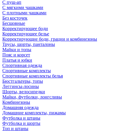
С пуш-ап
С мягкими чашками
С плотными чашками
Без косточек
Бесшовные
Корректирующее боди
Корректирующее белье
Корректирующие боди, грации и комбинезоны
Трусы, шорты, панталоны
Майки и топы
Пояс и корсет
Платья и юбки
Спортивная одежда
Спортивные комплекты
Спортивные комплекты белья
Бюстгальтеры, топы
Леггинсы-лосины
Шорты, велосипедки
Майки, футболки, лонгсливы
Комбинезоны
Домашняя одежда
Домашние комплекты, пижамы
Футболка и штаны
Футболка и шорты
Топ и штаны