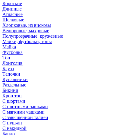
Короткие
Длинные
Атласные
Шелковые
Хлопковые, из вискозы
Велюровые, махровые
Полупрозрачные, кружевные
Майки, футболки, топы
Майка
Футболка
Топ
Лонгслив
Блуза
Тапочки
Купальники
Раздельные
Бикини
Кроп топ
С шортами
С плотными чашками
С мягкими чашками
С завышенной талией
С пуш-ап
С накидкой
Бандо