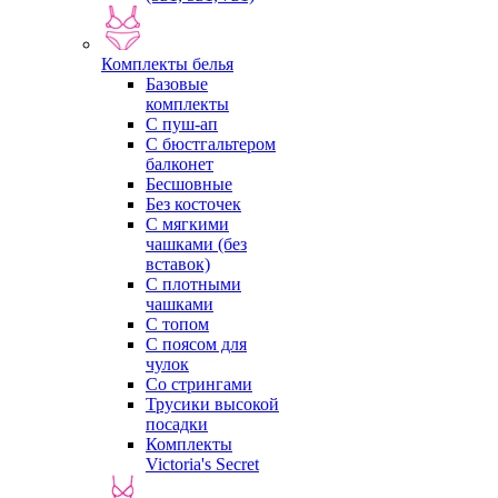
Комплекты белья
Базовые
комплекты
С пуш-ап
С бюстгальтером
балконет
Бесшовные
Без косточек
С мягкими
чашками (без
вставок)
С плотными
чашками
С топом
С поясом для
чулок
Со стрингами
Трусики высокой
посадки
Комплекты
Victoria's Secret