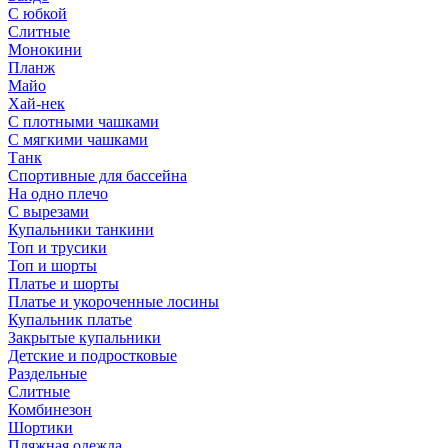
С юбкой
Слитные
Монокини
Планж
Майо
Хай-нек
С плотными чашками
С мягкими чашками
Танк
Спортивные для бассейна
На одно плечо
С вырезами
Купальники танкини
Топ и трусики
Топ и шорты
Платье и шорты
Платье и укороченные лосины
Купальник платье
Закрытые купальники
Детские и подростковые
Раздельные
Слитные
Комбинезон
Шортики
Пляжная одежда