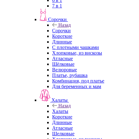
6 в 1
7 в 1
Сорочки
Назад
Сорочки
Короткие
Длинные
С плотными чашками
Хлопковые, из вискозы
Атласные
Шёлковые
Велюровые
Платье, рубашка
Комбинация, под платье
Для беременных и мам
Халаты
Назад
Халаты
Короткие
Длинные
Атласные
Шелковые