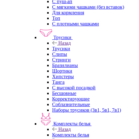
С пуш-ап
С мягкими чашками (без вставок)
Для кормления
Топ
С плотными чашками
Трусики
Назад
Трусики
Слипы
Стринги
Бразилианы
Шортики
Хипстеры
Танга
С высокой посадкой
Бесшовные
Корректирующие
Соблазнительные
Наборы трусиков (3в1, 5в1, 7в1)
Комплекты белья
Назад
Комплекты белья