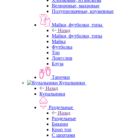
Хлопковые, из вискозы
Велюровые, махровые
Полупрозрачные, кружевные
Майки, футболки, топы
Назад
Майки, футболки, топы
Майка
Футболка
Топ
Лонгслив
Блуза
Тапочки
Купальники
Назад
Купальники
Раздельные
Назад
Раздельные
Бикини
Кроп топ
С шортами