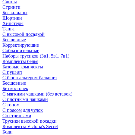
Слипы
Стринги
Бразилианы
Шортики
Хипстеры
Танга
С высокой посадкой
Бесшовные
Корректирующие
Соблазнительные
Наборы трусиков (3в1, 5в1, 7в1)
Комплекты белья
Базовые комплекты
С пуш-ап
С бюстгальтером балконет
Бесшовные
Без косточек
С мягкими чашками (без вставок)
С плотными чашками
С топом
С поясом для чулок
Со стрингами
Трусики высокой посадки
Комплекты Victoria's Secret
Боди