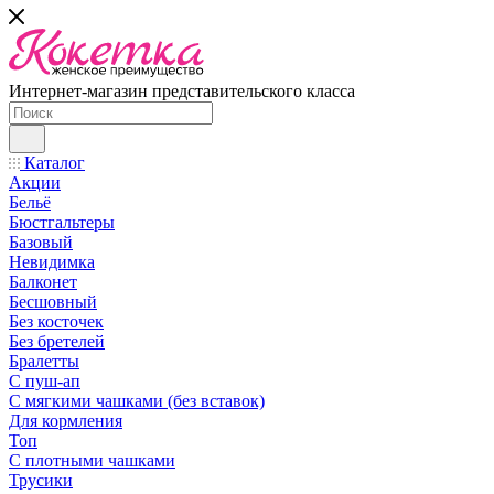
Интернет-магазин представительского класса
Каталог
Акции
Бельё
Бюстгальтеры
Базовый
Невидимка
Балконет
Бесшовный
Без косточек
Без бретелей
Бралетты
С пуш-ап
С мягкими чашками (без вставок)
Для кормления
Топ
С плотными чашками
Трусики