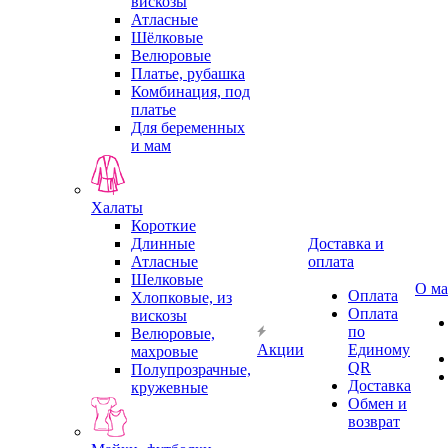
вискозы
Атласные
Шёлковые
Велюровые
Платье, рубашка
Комбинация, под
платье
Для беременных
и мам
Халаты
Короткие
Длинные
Доставка и
Атласные
оплата
Шелковые
О ма
Оплата
Хлопковые, из
Оплата
вискозы
по
Велюровые,
Акции
Единому
махровые
QR
Полупрозрачные,
Доставка
кружевные
Обмен и
возврат