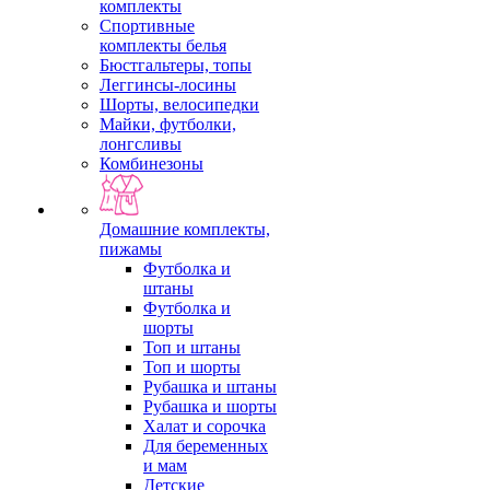
комплекты
Спортивные
комплекты белья
Бюстгальтеры, топы
Леггинсы-лосины
Шорты, велосипедки
Майки, футболки,
лонгсливы
Комбинезоны
Домашние комплекты,
пижамы
Футболка и
штаны
Футболка и
шорты
Топ и штаны
Топ и шорты
Рубашка и штаны
Рубашка и шорты
Халат и сорочка
Для беременных
и мам
Детские