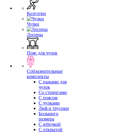
Колготки
Чулки
Лосины
Пояс для чулок
Соблазнительные
комплекты
С пажами для
чулок
Со стрингами
С поясом
С чулками
Лиф и трусики
Большого
размера
С юбочкой
С открытой