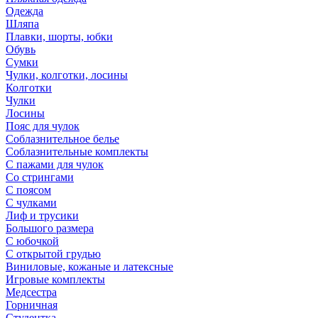
Одежда
Шляпа
Плавки, шорты, юбки
Обувь
Сумки
Чулки, колготки, лосины
Колготки
Чулки
Лосины
Пояс для чулок
Соблазнительное белье
Соблазнительные комплекты
С пажами для чулок
Со стрингами
С поясом
С чулками
Лиф и трусики
Большого размера
С юбочкой
С открытой грудью
Виниловые, кожаные и латексные
Игровые комплекты
Медсестра
Горничная
Студентка