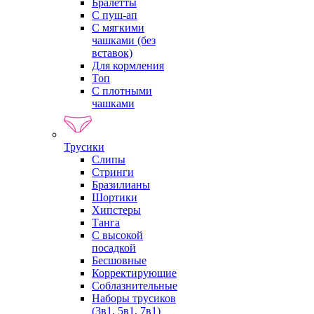
Бралетты
С пуш-ап
С мягкими
чашками (без
вставок)
Для кормления
Топ
С плотными
чашками
Трусики
Слипы
Стринги
Бразилианы
Шортики
Хипстеры
Танга
С высокой
посадкой
Бесшовные
Корректирующие
Соблазнительные
Наборы трусиков
(3в1, 5в1, 7в1)