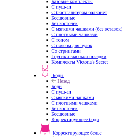
Базовые комплекты
С пуш-ап
С бюстгальтером балконет
Бесшовные
Без косточек
С мягкими чашками (без вставок)
С плотными чашками
С топом
С поясом для чулок
Со стрингами
Трусики высокой посадки
Комплекты Victoria's Secret
Боди
Назад
Боди
С пуш-ап
С мягкими чашками
С плотными чашками
Без косточек
Бесшовные
Корректирующее боди
Корректирующее белье