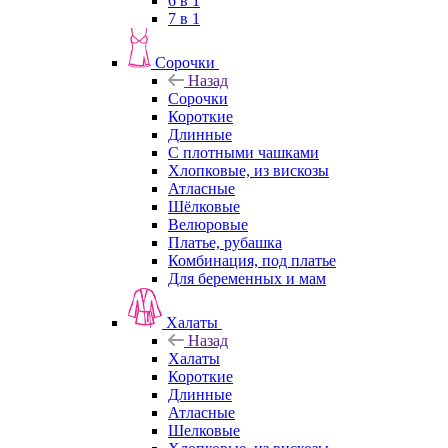
6 в 1
7 в 1
Сорочки
Назад
Сорочки
Короткие
Длинные
С плотными чашками
Хлопковые, из вискозы
Атласные
Шёлковые
Велюровые
Платье, рубашка
Комбинация, под платье
Для беременных и мам
Халаты
Назад
Халаты
Короткие
Длинные
Атласные
Шелковые