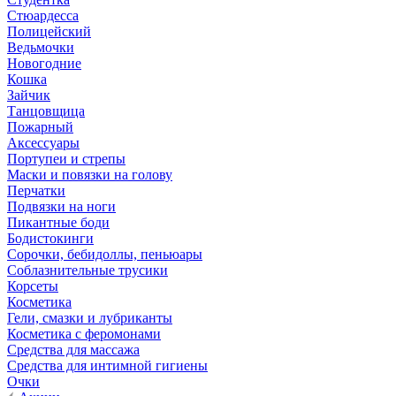
Стюардесса
Полицейский
Ведьмочки
Новогодние
Кошка
Зайчик
Танцовщица
Пожарный
Аксессуары
Портупеи и стрепы
Маски и повязки на голову
Перчатки
Подвязки на ноги
Пикантные боди
Бодистокинги
Сорочки, бебидоллы, пеньюары
Соблазнительные трусики
Корсеты
Косметика
Гели, смазки и лубриканты
Косметика с феромонами
Средства для массажа
Средства для интимной гигиены
Очки