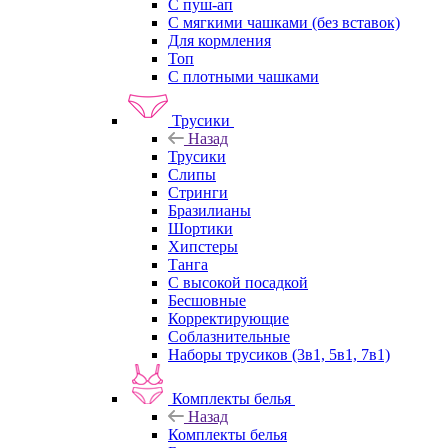
С пуш-ап
С мягкими чашками (без вставок)
Для кормления
Топ
С плотными чашками
Трусики
Назад
Трусики
Слипы
Стринги
Бразилианы
Шортики
Хипстеры
Танга
С высокой посадкой
Бесшовные
Корректирующие
Соблазнительные
Наборы трусиков (3в1, 5в1, 7в1)
Комплекты белья
Назад
Комплекты белья