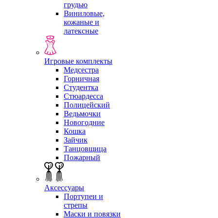
грудью
Виниловые,
кожаные и
латексные
Игровые комплекты
Медсестра
Горничная
Студентка
Стюардесса
Полицейский
Ведьмочки
Новогодние
Кошка
Зайчик
Танцовщица
Пожарный
Аксессуары
Портупеи и
стрепы
Маски и повязки