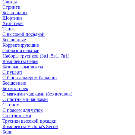
Слипы
Стринги
Бразилианы
Шортики
Хипстеры
Танга
С высокой посадкой
Бесшовные
Корректирующие
Соблазнительные
Наборы трусиков (3в1, 5в1, 7в1)
Комплекты белья
Базовые комплекты
С пуш-ап
С бюстгальтером балконет
Бесшовные
Без косточек
С мягкими чашками (без вставок)
С плотными чашками
С топом
С поясом для чулок
Со стрингами
Трусики высокой посадки
Комплекты Victoria's Secret
Боди