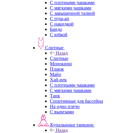
С плотными чашками
С мягкими чашками
С завышенной талией
С пуш-ап
С накидкой
Бандо
С юбкой
Слитные
Назад
Слитные
Монокини
Планж
Майо
Хай-нек
С плотными чашками
С мягкими чашками
Танк
Спортивные для бассейна
На одно плечо
С вырезами
Купальники танкини
Назад