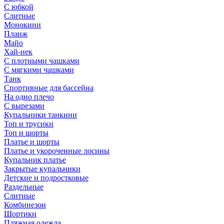
С юбкой
Слитные
Монокини
Планж
Майо
Хай-нек
С плотными чашками
С мягкими чашками
Танк
Спортивные для бассейна
На одно плечо
С вырезами
Купальники танкини
Топ и трусики
Топ и шорты
Платье и шорты
Платье и укороченные лосины
Купальник платье
Закрытые купальники
Детские и подростковые
Раздельные
Слитные
Комбинезон
Шортики
Пляжная одежда