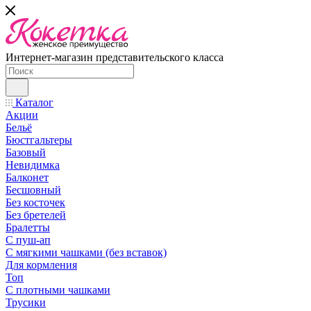
Интернет-магазин представительского класса
Каталог
Акции
Бельё
Бюстгальтеры
Базовый
Невидимка
Балконет
Бесшовный
Без косточек
Без бретелей
Бралетты
С пуш-ап
С мягкими чашками (без вставок)
Для кормления
Топ
С плотными чашками
Трусики