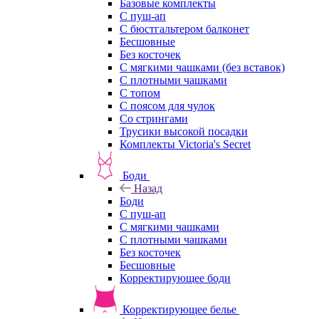
Базовые комплекты
С пуш-ап
С бюстгальтером балконет
Бесшовные
Без косточек
С мягкими чашками (без вставок)
С плотными чашками
С топом
С поясом для чулок
Со стрингами
Трусики высокой посадки
Комплекты Victoria's Secret
Боди
Назад
Боди
С пуш-ап
С мягкими чашками
С плотными чашками
Без косточек
Бесшовные
Корректирующее боди
Корректирующее белье