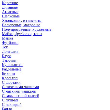
Короткие
Длинные
Атласные
Шелковые
Хлопковые, из вискозы
Велюровые, махровые
Полупрозрачные, кружевные
Майки, футболки, топы
Майка
Футболка
Топ
Лонгслив
Блуза
Тапочки
Купальники
Раздельные
Бикини
Кроп топ
С шортами
С плотными чашками
С мягкими чашками
С завышенной талией
С пуш-ап
С накидкой
Бандо