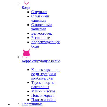
Боди
С пуш-ап
С мягкими
чашками
С плотными
чашками
Без косточек
Бесшовные
Корректирующее
боди
Корректирующее белье
Корректирующие
боди, грации и
комбинезоны
Трусы, шорты,
панталоны
Майки и топы
Пояс и корсет
Платья и юбки
Спортивные