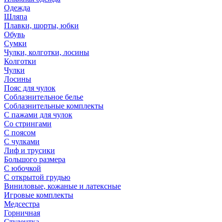
Одежда
Шляпа
Плавки, шорты, юбки
Обувь
Сумки
Чулки, колготки, лосины
Колготки
Чулки
Лосины
Пояс для чулок
Соблазнительное белье
Соблазнительные комплекты
С пажами для чулок
Со стрингами
С поясом
С чулками
Лиф и трусики
Большого размера
С юбочкой
С открытой грудью
Виниловые, кожаные и латексные
Игровые комплекты
Медсестра
Горничная
Студентка