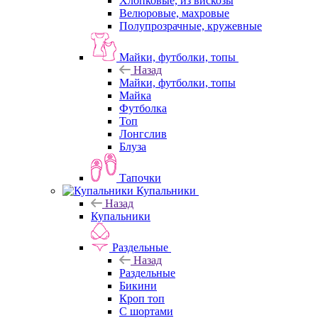
Хлопковые, из вискозы
Велюровые, махровые
Полупрозрачные, кружевные
Майки, футболки, топы
Назад
Майки, футболки, топы
Майка
Футболка
Топ
Лонгслив
Блуза
Тапочки
Купальники
Назад
Купальники
Раздельные
Назад
Раздельные
Бикини
Кроп топ
С шортами