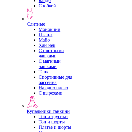
Бандо
С юбкой
Слитные
Монокини
Планж
Майо
Хай-нек
С плотными
чашками
С мягкими
чашками
Танк
Спортивные для
бассейна
На одно плечо
С вырезами
Купальники танкини
Топ и трусики
Топ и шорты
Платье и шорты