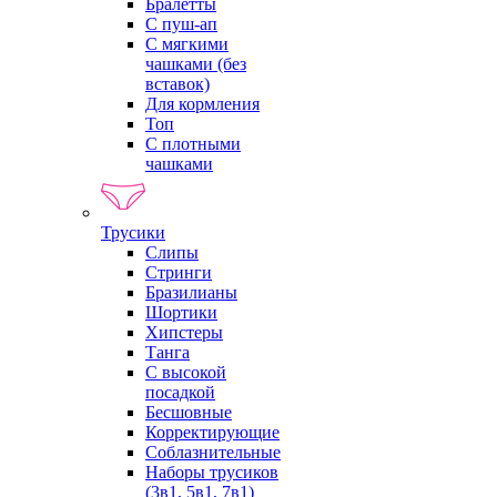
Бралетты
С пуш-ап
С мягкими
чашками (без
вставок)
Для кормления
Топ
С плотными
чашками
Трусики
Слипы
Стринги
Бразилианы
Шортики
Хипстеры
Танга
С высокой
посадкой
Бесшовные
Корректирующие
Соблазнительные
Наборы трусиков
(3в1, 5в1, 7в1)