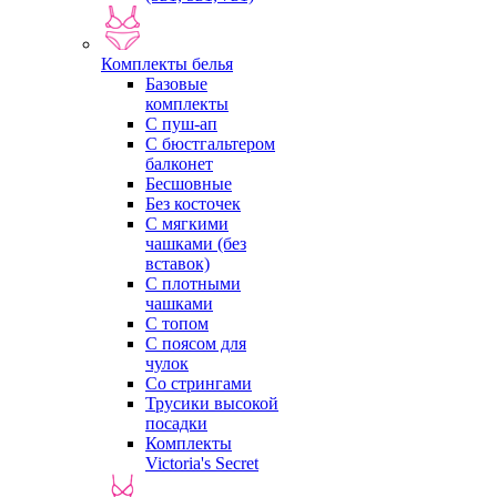
Комплекты белья
Базовые
комплекты
С пуш-ап
С бюстгальтером
балконет
Бесшовные
Без косточек
С мягкими
чашками (без
вставок)
С плотными
чашками
С топом
С поясом для
чулок
Со стрингами
Трусики высокой
посадки
Комплекты
Victoria's Secret