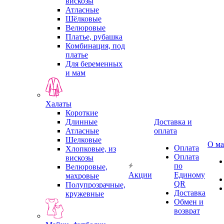
вискозы
Атласные
Шёлковые
Велюровые
Платье, рубашка
Комбинация, под
платье
Для беременных
и мам
Халаты
Короткие
Длинные
Доставка и
Атласные
оплата
Шелковые
О ма
Оплата
Хлопковые, из
Оплата
вискозы
по
Велюровые,
Акции
Единому
махровые
QR
Полупрозрачные,
Доставка
кружевные
Обмен и
возврат