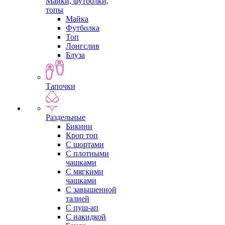
Майки, футболки,
топы
Майка
Футболка
Топ
Лонгслив
Блуза
Тапочки
Раздельные
Бикини
Кроп топ
С шортами
С плотными
чашками
С мягкими
чашками
С завышенной
талией
С пуш-ап
С накидкой