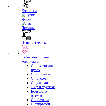
Колготки
Чулки
Лосины
Пояс для чулок
Соблазнительные
комплекты
С пажами для
чулок
Со стрингами
С поясом
С чулками
Лиф и трусики
Большого
размера
С юбочкой
С открытой