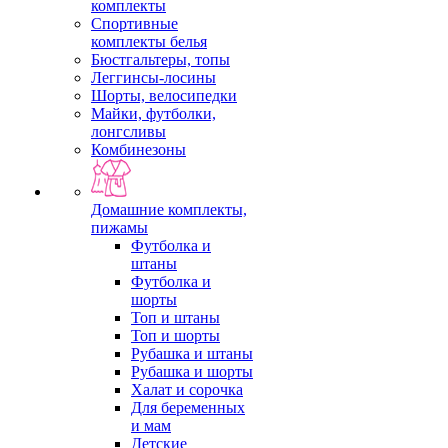
комплекты
Спортивные
комплекты белья
Бюстгальтеры, топы
Леггинсы-лосины
Шорты, велосипедки
Майки, футболки,
лонгсливы
Комбинезоны
Домашние комплекты,
пижамы
Футболка и
штаны
Футболка и
шорты
Топ и штаны
Топ и шорты
Рубашка и штаны
Рубашка и шорты
Халат и сорочка
Для беременных
и мам
Детские