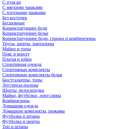
С пуш-ап
С мягкими чашками
С плотными чашками
Без косточек
Бесшовные
Корректирующее боди
Корректирующее белье
Корректирующие боди, грации и комбинезоны
Трусы, шорты, панталоны
Майки и топы
Пояс и корсет
Платья и юбки
Спортивная одежда
Спортивные комплекты
Спортивные комплекты белья
Бюстгальтеры, топы
Леггинсы-лосины
Шорты, велосипедки
Майки, футболки, лонгсливы
Комбинезоны
Домашняя одежда
Домашние комплекты, пижамы
Футболка и штаны
Футболка и шорты
Топ и штаны