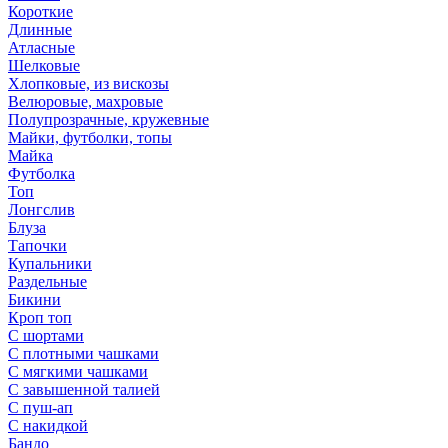
Короткие
Длинные
Атласные
Шелковые
Хлопковые, из вискозы
Велюровые, махровые
Полупрозрачные, кружевные
Майки, футболки, топы
Майка
Футболка
Топ
Лонгслив
Блуза
Тапочки
Купальники
Раздельные
Бикини
Кроп топ
С шортами
С плотными чашками
С мягкими чашками
С завышенной талией
С пуш-ап
С накидкой
Бандо