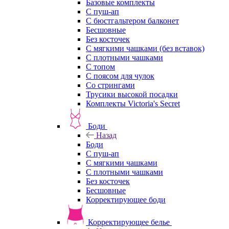
Базовые комплекты
С пуш-ап
С бюстгальтером балконет
Бесшовные
Без косточек
С мягкими чашками (без вставок)
С плотными чашками
С топом
С поясом для чулок
Со стрингами
Трусики высокой посадки
Комплекты Victoria's Secret
Боди
Назад
Боди
С пуш-ап
С мягкими чашками
С плотными чашками
Без косточек
Бесшовные
Корректирующее боди
Корректирующее белье