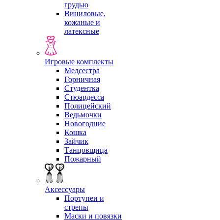
грудью
Виниловые,
кожаные и
латексные
Игровые комплекты
Медсестра
Горничная
Студентка
Стюардесса
Полицейский
Ведьмочки
Новогодние
Кошка
Зайчик
Танцовщица
Пожарный
Аксессуары
Портупеи и
стрепы
Маски и повязки