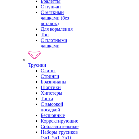
Бралетты
С пуш-ап
С мягкими
чашками (без
вставок)
Для кормления
Топ
С плотными
чашками
Трусики
Слипы
Стринги
Бразилианы
Шортики
Хипстеры
Танга
С высокой
посадкой
Бесшовные
Корректирующие
Соблазнительные
Наборы трусиков
(3в1, 5в1, 7в1)