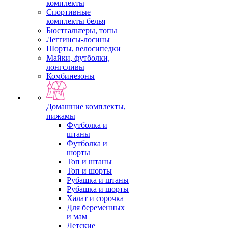
комплекты
Спортивные
комплекты белья
Бюстгальтеры, топы
Леггинсы-лосины
Шорты, велосипедки
Майки, футболки,
лонгсливы
Комбинезоны
Домашние комплекты,
пижамы
Футболка и
штаны
Футболка и
шорты
Топ и штаны
Топ и шорты
Рубашка и штаны
Рубашка и шорты
Халат и сорочка
Для беременных
и мам
Детские