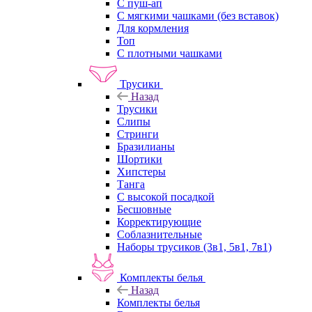
С пуш-ап
С мягкими чашками (без вставок)
Для кормления
Топ
С плотными чашками
Трусики
Назад
Трусики
Слипы
Стринги
Бразилианы
Шортики
Хипстеры
Танга
С высокой посадкой
Бесшовные
Корректирующие
Соблазнительные
Наборы трусиков (3в1, 5в1, 7в1)
Комплекты белья
Назад
Комплекты белья