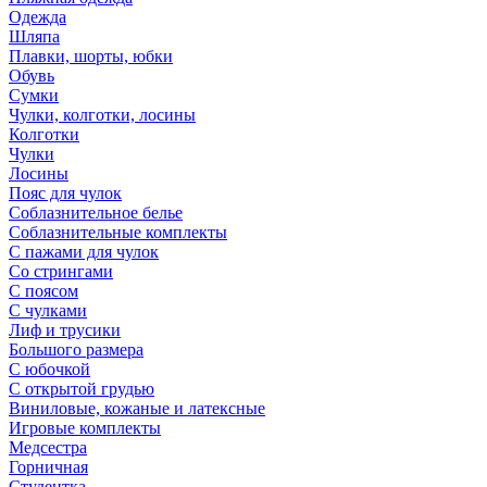
Одежда
Шляпа
Плавки, шорты, юбки
Обувь
Сумки
Чулки, колготки, лосины
Колготки
Чулки
Лосины
Пояс для чулок
Соблазнительное белье
Соблазнительные комплекты
С пажами для чулок
Со стрингами
С поясом
С чулками
Лиф и трусики
Большого размера
С юбочкой
С открытой грудью
Виниловые, кожаные и латексные
Игровые комплекты
Медсестра
Горничная
Студентка