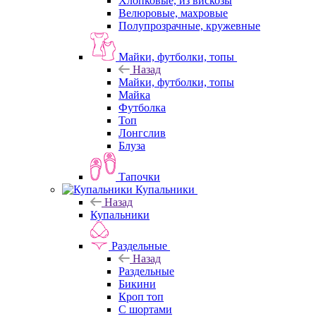
Хлопковые, из вискозы
Велюровые, махровые
Полупрозрачные, кружевные
Майки, футболки, топы
Назад
Майки, футболки, топы
Майка
Футболка
Топ
Лонгслив
Блуза
Тапочки
Купальники
Назад
Купальники
Раздельные
Назад
Раздельные
Бикини
Кроп топ
С шортами