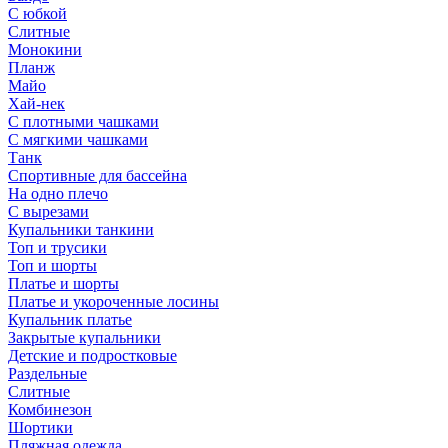
С юбкой
Слитные
Монокини
Планж
Майо
Хай-нек
С плотными чашками
С мягкими чашками
Танк
Спортивные для бассейна
На одно плечо
С вырезами
Купальники танкини
Топ и трусики
Топ и шорты
Платье и шорты
Платье и укороченные лосины
Купальник платье
Закрытые купальники
Детские и подростковые
Раздельные
Слитные
Комбинезон
Шортики
Пляжная одежда