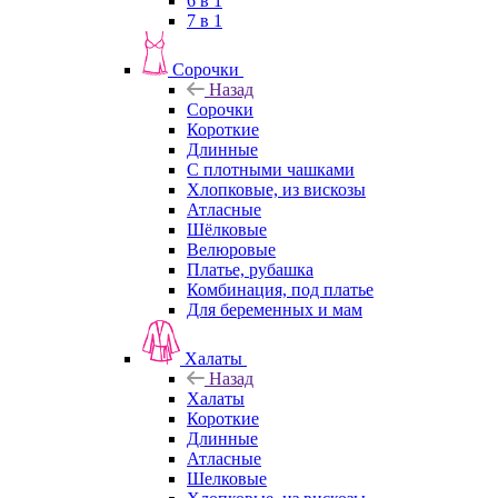
6 в 1
7 в 1
Сорочки
Назад
Сорочки
Короткие
Длинные
С плотными чашками
Хлопковые, из вискозы
Атласные
Шёлковые
Велюровые
Платье, рубашка
Комбинация, под платье
Для беременных и мам
Халаты
Назад
Халаты
Короткие
Длинные
Атласные
Шелковые