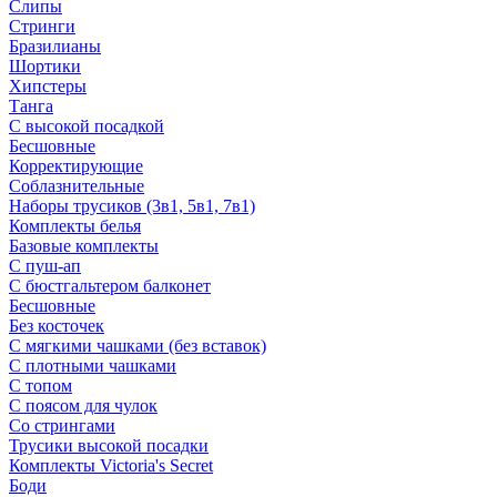
Слипы
Стринги
Бразилианы
Шортики
Хипстеры
Танга
С высокой посадкой
Бесшовные
Корректирующие
Соблазнительные
Наборы трусиков (3в1, 5в1, 7в1)
Комплекты белья
Базовые комплекты
С пуш-ап
С бюстгальтером балконет
Бесшовные
Без косточек
С мягкими чашками (без вставок)
С плотными чашками
С топом
С поясом для чулок
Со стрингами
Трусики высокой посадки
Комплекты Victoria's Secret
Боди