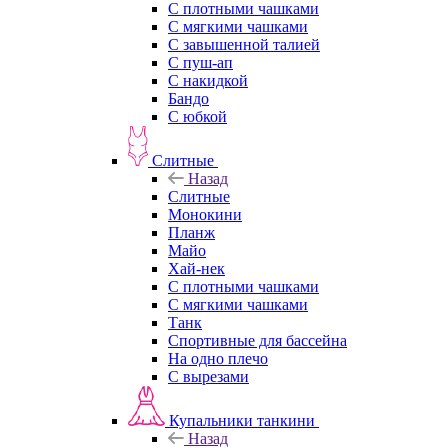
С плотными чашками
С мягкими чашками
С завышенной талией
С пуш-ап
С накидкой
Бандо
С юбкой
Слитные
Назад
Слитные
Монокини
Планж
Майо
Хай-нек
С плотными чашками
С мягкими чашками
Танк
Спортивные для бассейна
На одно плечо
С вырезами
Купальники танкини
Назад