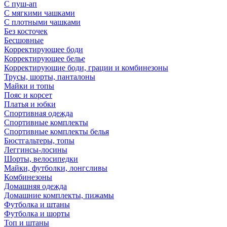
С пуш-ап
С мягкими чашками
С плотными чашками
Без косточек
Бесшовные
Корректирующее боди
Корректирующее белье
Корректирующие боди, грации и комбинезоны
Трусы, шорты, панталоны
Майки и топы
Пояс и корсет
Платья и юбки
Спортивная одежда
Спортивные комплекты
Спортивные комплекты белья
Бюстгальтеры, топы
Леггинсы-лосины
Шорты, велосипедки
Майки, футболки, лонгсливы
Комбинезоны
Домашняя одежда
Домашние комплекты, пижамы
Футболка и штаны
Футболка и шорты
Топ и штаны