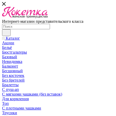
Интернет-магазин представительского класса
Каталог
Акции
Бельё
Бюстгальтеры
Базовый
Невидимка
Балконет
Бесшовный
Без косточек
Без бретелей
Бралетты
С пуш-ап
С мягкими чашками (без вставок)
Для кормления
Топ
С плотными чашками
Трусики