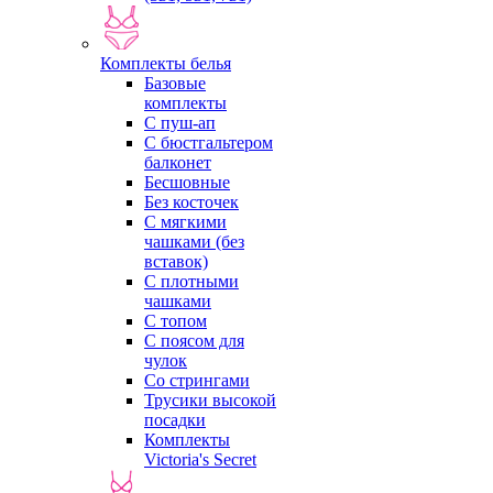
Комплекты белья
Базовые
комплекты
С пуш-ап
С бюстгальтером
балконет
Бесшовные
Без косточек
С мягкими
чашками (без
вставок)
С плотными
чашками
С топом
С поясом для
чулок
Со стрингами
Трусики высокой
посадки
Комплекты
Victoria's Secret