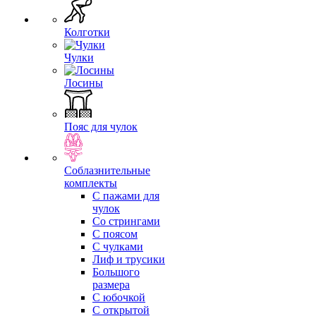
Колготки
Чулки
Лосины
Пояс для чулок
Соблазнительные
комплекты
С пажами для
чулок
Со стрингами
С поясом
С чулками
Лиф и трусики
Большого
размера
С юбочкой
С открытой