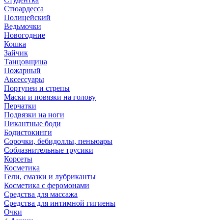
Стюардесса
Полицейский
Ведьмочки
Новогодние
Кошка
Зайчик
Танцовщица
Пожарный
Аксессуары
Портупеи и стрепы
Маски и повязки на голову
Перчатки
Подвязки на ноги
Пикантные боди
Бодистокинги
Сорочки, бебидоллы, пеньюары
Соблазнительные трусики
Корсеты
Косметика
Гели, смазки и лубриканты
Косметика с феромонами
Средства для массажа
Средства для интимной гигиены
Очки