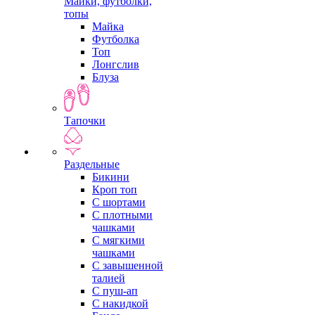
Майки, футболки,
топы
Майка
Футболка
Топ
Лонгслив
Блуза
Тапочки
Раздельные
Бикини
Кроп топ
С шортами
С плотными
чашками
С мягкими
чашками
С завышенной
талией
С пуш-ап
С накидкой