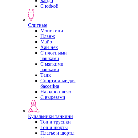
Бандо
С юбкой
Слитные
Монокини
Планж
Майо
Хай-нек
С плотными
чашками
С мягкими
чашками
Танк
Спортивные для
бассейна
На одно плечо
С вырезами
Купальники танкини
Топ и трусики
Топ и шорты
Платье и шорты