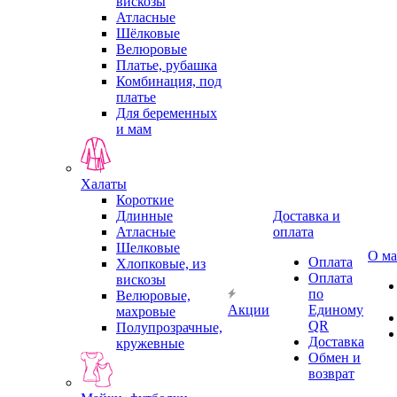
вискозы
Атласные
Шёлковые
Велюровые
Платье, рубашка
Комбинация, под
платье
Для беременных
и мам
Халаты
Короткие
Длинные
Доставка и
Атласные
оплата
Шелковые
О ма
Оплата
Хлопковые, из
Оплата
вискозы
по
Велюровые,
Акции
Единому
махровые
QR
Полупрозрачные,
Доставка
кружевные
Обмен и
возврат