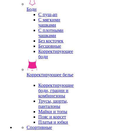
Боди
С пуш-ап
С мягкими
чашками
С плотными
чашками
Без косточек
Бесшовные
Корректирующее
боди
Корректирующее белье
Корректирующие
боди, грации и
комбинезоны
Трусы, шорты,
панталоны
Майки и топы
Пояс и корсет
Платья и юбки
Спортивные