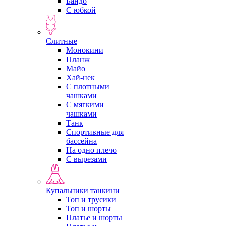
Бандо
С юбкой
Слитные
Монокини
Планж
Майо
Хай-нек
С плотными
чашками
С мягкими
чашками
Танк
Спортивные для
бассейна
На одно плечо
С вырезами
Купальники танкини
Топ и трусики
Топ и шорты
Платье и шорты