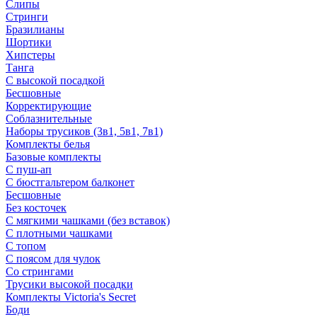
Слипы
Стринги
Бразилианы
Шортики
Хипстеры
Танга
С высокой посадкой
Бесшовные
Корректирующие
Соблазнительные
Наборы трусиков (3в1, 5в1, 7в1)
Комплекты белья
Базовые комплекты
С пуш-ап
С бюстгальтером балконет
Бесшовные
Без косточек
С мягкими чашками (без вставок)
С плотными чашками
С топом
С поясом для чулок
Со стрингами
Трусики высокой посадки
Комплекты Victoria's Secret
Боди