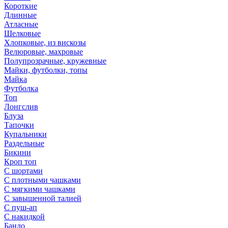
Короткие
Длинные
Атласные
Шелковые
Хлопковые, из вискозы
Велюровые, махровые
Полупрозрачные, кружевные
Майки, футболки, топы
Майка
Футболка
Топ
Лонгслив
Блуза
Тапочки
Купальники
Раздельные
Бикини
Кроп топ
С шортами
С плотными чашками
С мягкими чашками
С завышенной талией
С пуш-ап
С накидкой
Бандо