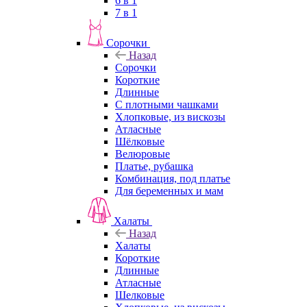
6 в 1
7 в 1
Сорочки
Назад
Сорочки
Короткие
Длинные
С плотными чашками
Хлопковые, из вискозы
Атласные
Шёлковые
Велюровые
Платье, рубашка
Комбинация, под платье
Для беременных и мам
Халаты
Назад
Халаты
Короткие
Длинные
Атласные
Шелковые