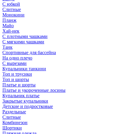
С юбкой
Слитные
Монокини
Планж
Майо
Хай-нек
С плотными чашками
С мягкими чашками
Танк
Спортивные для бассейна
На одно плечо
С вырезами
Купальники танкини
Топ и трусики
Топ и шорты
Платье и шорты
Платье и укороченные лосины
Купальник платье
Закрытые купальники
Детские и подростковые
Раздельные
Слитные
Комбинезон
Шортики
Пляжная одежда