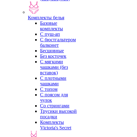
Комплекты белья
Базовые
комплекты
С пуш-ап
С бюстгальтером
балконет
Бесшовные
Без косточек
С мягкими
чашками (без
вставок)
С плотными
чашками
С топом
С поясом для
чулок
Со стрингами
Трусики высокой
посадки
Комплекты
Victoria's Secret