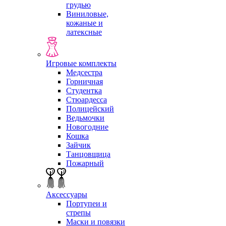
грудью
Виниловые,
кожаные и
латексные
Игровые комплекты
Медсестра
Горничная
Студентка
Стюардесса
Полицейский
Ведьмочки
Новогодние
Кошка
Зайчик
Танцовщица
Пожарный
Аксессуары
Портупеи и
стрепы
Маски и повязки