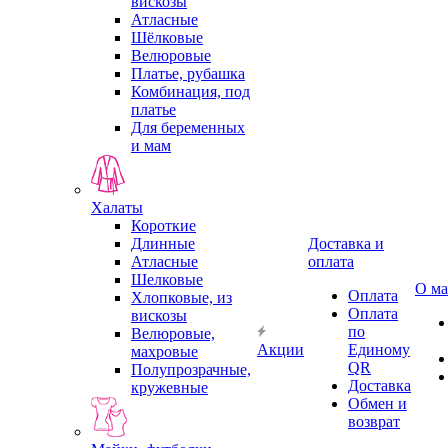
вискозы
Атласные
Шёлковые
Велюровые
Платье, рубашка
Комбинация, под
платье
Для беременных
и мам
Халаты
Короткие
Длинные
Доставка и
Атласные
оплата
Шелковые
О ма
Оплата
Хлопковые, из
Оплата
вискозы
по
Велюровые,
Акции
Единому
махровые
QR
Полупрозрачные,
Доставка
кружевные
Обмен и
возврат