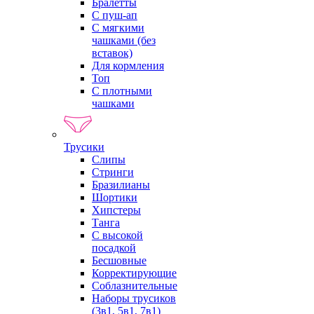
Бралетты
С пуш-ап
С мягкими
чашками (без
вставок)
Для кормления
Топ
С плотными
чашками
Трусики
Слипы
Стринги
Бразилианы
Шортики
Хипстеры
Танга
С высокой
посадкой
Бесшовные
Корректирующие
Соблазнительные
Наборы трусиков
(3в1, 5в1, 7в1)