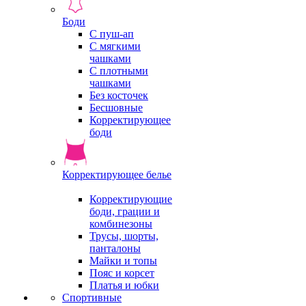
Боди
С пуш-ап
С мягкими
чашками
С плотными
чашками
Без косточек
Бесшовные
Корректирующее
боди
Корректирующее белье
Корректирующие
боди, грации и
комбинезоны
Трусы, шорты,
панталоны
Майки и топы
Пояс и корсет
Платья и юбки
Спортивные