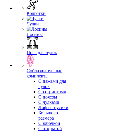
Колготки
Чулки
Лосины
Пояс для чулок
Соблазнительные
комплекты
С пажами для
чулок
Со стрингами
С поясом
С чулками
Лиф и трусики
Большого
размера
С юбочкой
С открытой