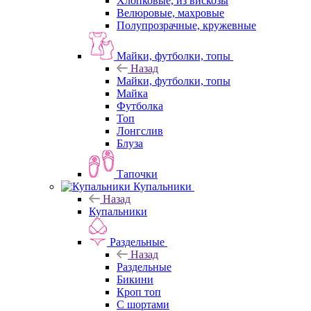
Хлопковые, из вискозы
Велюровые, махровые
Полупрозрачные, кружевные
Майки, футболки, топы
Назад
Майки, футболки, топы
Майка
Футболка
Топ
Лонгслив
Блуза
Тапочки
Купальники
Назад
Купальники
Раздельные
Назад
Раздельные
Бикини
Кроп топ
С шортами