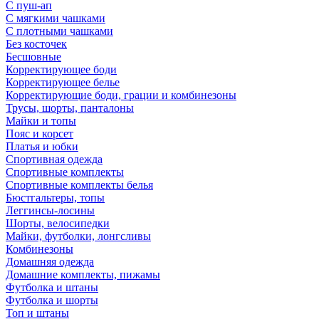
С пуш-ап
С мягкими чашками
С плотными чашками
Без косточек
Бесшовные
Корректирующее боди
Корректирующее белье
Корректирующие боди, грации и комбинезоны
Трусы, шорты, панталоны
Майки и топы
Пояс и корсет
Платья и юбки
Спортивная одежда
Спортивные комплекты
Спортивные комплекты белья
Бюстгальтеры, топы
Леггинсы-лосины
Шорты, велосипедки
Майки, футболки, лонгсливы
Комбинезоны
Домашняя одежда
Домашние комплекты, пижамы
Футболка и штаны
Футболка и шорты
Топ и штаны