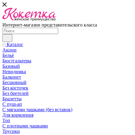
Интернет-магазин представительского класса
Каталог
Акции
Бельё
Бюстгальтеры
Базовый
Невидимка
Балконет
Бесшовный
Без косточек
Без бретелей
Бралетты
С пуш-ап
С мягкими чашками (без вставок)
Для кормления
Топ
С плотными чашками
Трусики