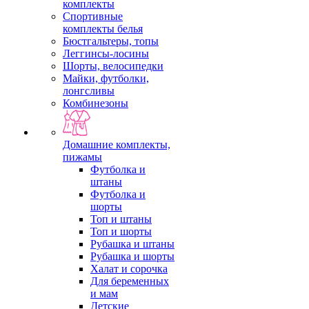
комплекты
Спортивные
комплекты белья
Бюстгальтеры, топы
Леггинсы-лосины
Шорты, велосипедки
Майки, футболки,
лонгсливы
Комбинезоны
Домашние комплекты,
пижамы
Футболка и
штаны
Футболка и
шорты
Топ и штаны
Топ и шорты
Рубашка и штаны
Рубашка и шорты
Халат и сорочка
Для беременных
и мам
Детские