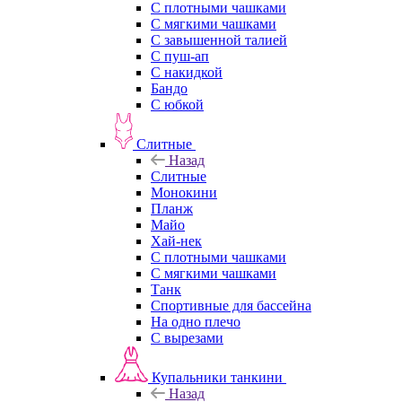
С плотными чашками
С мягкими чашками
С завышенной талией
С пуш-ап
С накидкой
Бандо
С юбкой
Слитные
Назад
Слитные
Монокини
Планж
Майо
Хай-нек
С плотными чашками
С мягкими чашками
Танк
Спортивные для бассейна
На одно плечо
С вырезами
Купальники танкини
Назад