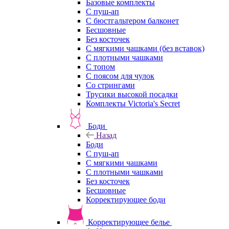
Базовые комплекты
С пуш-ап
С бюстгальтером балконет
Бесшовные
Без косточек
С мягкими чашками (без вставок)
С плотными чашками
С топом
С поясом для чулок
Со стрингами
Трусики высокой посадки
Комплекты Victoria's Secret
Боди
Назад
Боди
С пуш-ап
С мягкими чашками
С плотными чашками
Без косточек
Бесшовные
Корректирующее боди
Корректирующее белье