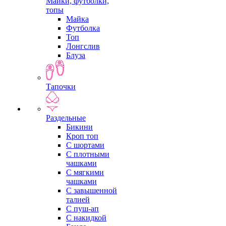
Майки, футболки,
топы
Майка
Футболка
Топ
Лонгслив
Блуза
Тапочки
Раздельные
Бикини
Кроп топ
С шортами
С плотными
чашками
С мягкими
чашками
С завышенной
талией
С пуш-ап
С накидкой