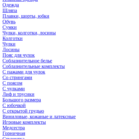
Одежда
Шляпа
Плавки, шорты, юбки
Обувь
Сумки
Чулки, колготки, лосины
Колготки
Чулки
Лосины
Пояс для чулок
Соблазнительное белье
Соблазнительные комплекты
С пажами для чулок
Со стрингами
С поясом
С чулками
Лиф и трусики
Большого размера
С юбочкой
С открытой грудью
Виниловые, кожаные и латексные
Игровые комплекты
Медсестра
Горничная
Студентка