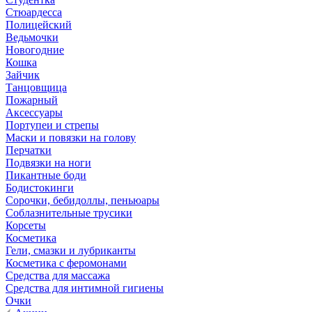
Стюардесса
Полицейский
Ведьмочки
Новогодние
Кошка
Зайчик
Танцовщица
Пожарный
Аксессуары
Портупеи и стрепы
Маски и повязки на голову
Перчатки
Подвязки на ноги
Пикантные боди
Бодистокинги
Сорочки, бебидоллы, пеньюары
Соблазнительные трусики
Корсеты
Косметика
Гели, смазки и лубриканты
Косметика с феромонами
Средства для массажа
Средства для интимной гигиены
Очки