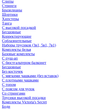
Слипы
Стринги
Бразилианы
Шортики
Хипстеры
Танга
С высокой посадкой
Бесшовные
Корректирующие
Соблазнительные
Наборы трусиков (3в1, 5в1, 7в1)
Комплекты белья
Базовые комплекты
С пуш-ап
С бюстгальтером балконет
Бесшовные
Без косточек
С мягкими чашками (без вставок)
С плотными чашками
С топом
С поясом для чулок
Со стрингами
Трусики высокой посадки
Комплекты Victoria's Secret
Боди