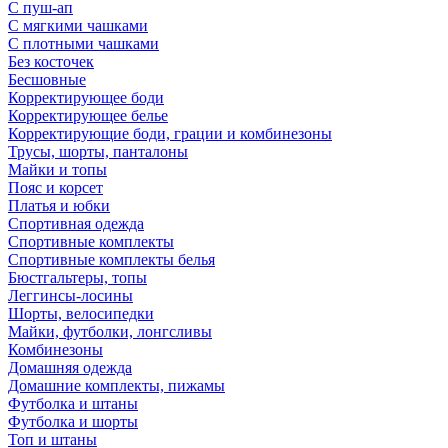
С пуш-ап
С мягкими чашками
С плотными чашками
Без косточек
Бесшовные
Корректирующее боди
Корректирующее белье
Корректирующие боди, грации и комбинезоны
Трусы, шорты, панталоны
Майки и топы
Пояс и корсет
Платья и юбки
Спортивная одежда
Спортивные комплекты
Спортивные комплекты белья
Бюстгальтеры, топы
Леггинсы-лосины
Шорты, велосипедки
Майки, футболки, лонгсливы
Комбинезоны
Домашняя одежда
Домашние комплекты, пижамы
Футболка и штаны
Футболка и шорты
Топ и штаны