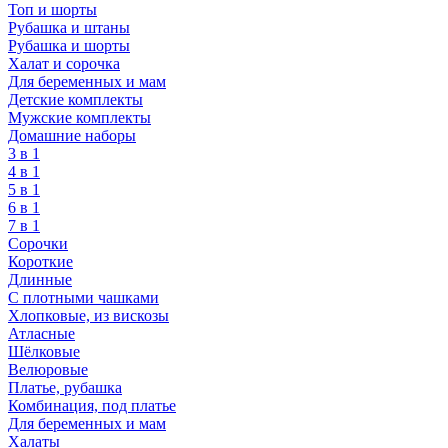
Топ и шорты
Рубашка и штаны
Рубашка и шорты
Халат и сорочка
Для беременных и мам
Детские комплекты
Мужские комплекты
Домашние наборы
3 в 1
4 в 1
5 в 1
6 в 1
7 в 1
Сорочки
Короткие
Длинные
С плотными чашками
Хлопковые, из вискозы
Атласные
Шёлковые
Велюровые
Платье, рубашка
Комбинация, под платье
Для беременных и мам
Халаты