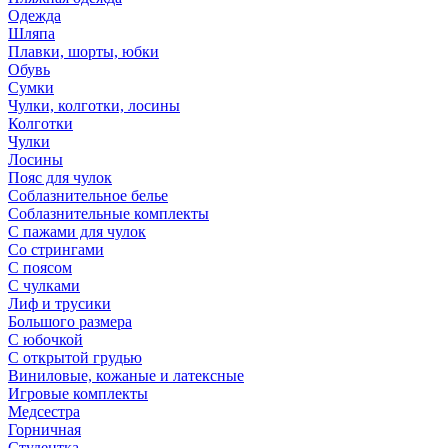
Одежда
Шляпа
Плавки, шорты, юбки
Обувь
Сумки
Чулки, колготки, лосины
Колготки
Чулки
Лосины
Пояс для чулок
Соблазнительное белье
Соблазнительные комплекты
С пажами для чулок
Со стрингами
С поясом
С чулками
Лиф и трусики
Большого размера
С юбочкой
С открытой грудью
Виниловые, кожаные и латексные
Игровые комплекты
Медсестра
Горничная
Студентка