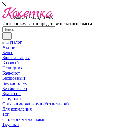
Интернет-магазин представительского класса
Каталог
Акции
Бельё
Бюстгальтеры
Базовый
Невидимка
Балконет
Бесшовный
Без косточек
Без бретелей
Бралетты
С пуш-ап
С мягкими чашками (без вставок)
Для кормления
Топ
С плотными чашками
Трусики