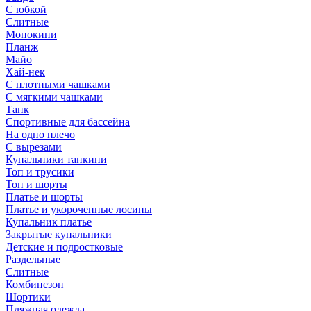
С юбкой
Слитные
Монокини
Планж
Майо
Хай-нек
С плотными чашками
С мягкими чашками
Танк
Спортивные для бассейна
На одно плечо
С вырезами
Купальники танкини
Топ и трусики
Топ и шорты
Платье и шорты
Платье и укороченные лосины
Купальник платье
Закрытые купальники
Детские и подростковые
Раздельные
Слитные
Комбинезон
Шортики
Пляжная одежда