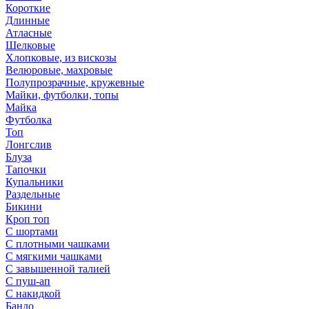
Короткие
Длинные
Атласные
Шелковые
Хлопковые, из вискозы
Велюровые, махровые
Полупрозрачные, кружевные
Майки, футболки, топы
Майка
Футболка
Топ
Лонгслив
Блуза
Тапочки
Купальники
Раздельные
Бикини
Кроп топ
С шортами
С плотными чашками
С мягкими чашками
С завышенной талией
С пуш-ап
С накидкой
Бандо