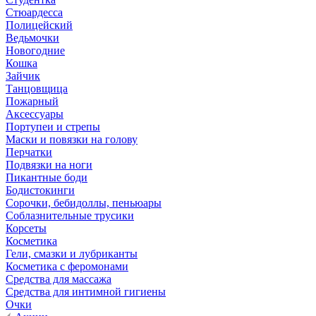
Стюардесса
Полицейский
Ведьмочки
Новогодние
Кошка
Зайчик
Танцовщица
Пожарный
Аксессуары
Портупеи и стрепы
Маски и повязки на голову
Перчатки
Подвязки на ноги
Пикантные боди
Бодистокинги
Сорочки, бебидоллы, пеньюары
Соблазнительные трусики
Корсеты
Косметика
Гели, смазки и лубриканты
Косметика с феромонами
Средства для массажа
Средства для интимной гигиены
Очки