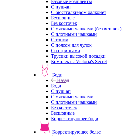
Базовые комплекты
С пуш-ап
С бюстгальтером балконет
Бесшовные
Без косточек
С мягкими чашками (без вставок)
С плотными чашками
С топом
С поясом для чулок
Со стрингами
Трусики высокой посадки
Комплекты Victoria's Secret
Боди
Назад
Боди
С пуш-ап
С мягкими чашками
С плотными чашками
Без косточек
Бесшовные
Корректирующее боди
Корректирующее белье