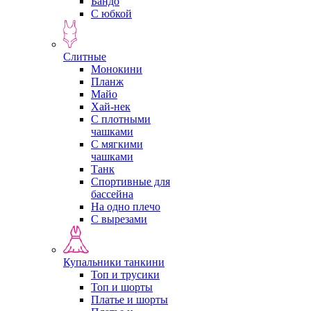
Бандо
С юбкой
Слитные
Монокини
Планж
Майо
Хай-нек
С плотными
чашками
С мягкими
чашками
Танк
Спортивные для
бассейна
На одно плечо
С вырезами
Купальники танкини
Топ и трусики
Топ и шорты
Платье и шорты