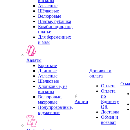
вискозы
Атласные
Шёлковые
Велюровые
Платье, рубашка
Комбинация, под
платье
Для беременных
и мам
Халаты
Короткие
Длинные
Доставка и
Атласные
оплата
Шелковые
О ма
Оплата
Хлопковые, из
Оплата
вискозы
по
Велюровые,
Акции
Единому
махровые
QR
Полупрозрачные,
Доставка
кружевные
Обмен и
возврат