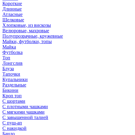
Короткие
Длинные
Атласные
Шелковые
Хлопковые, из вискозы
Велюровые, махровые
Полупрозрачные, кружевные
Майки, футболки, топы
Майка
Футболка
Топ
Лонгслив
Блуза
Тапочки
Купальники
Раздельные
Бикини
Кроп топ
С шортами
С плотными чашками
С мягкими чашками
С завышенной талией
С пуш-ап
С накидкой
Бандо