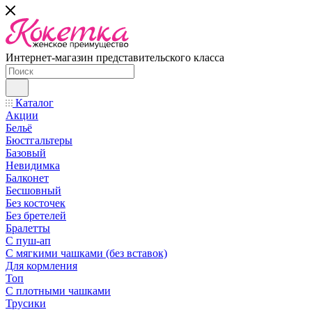
Интернет-магазин представительского класса
Каталог
Акции
Бельё
Бюстгальтеры
Базовый
Невидимка
Балконет
Бесшовный
Без косточек
Без бретелей
Бралетты
С пуш-ап
С мягкими чашками (без вставок)
Для кормления
Топ
С плотными чашками
Трусики