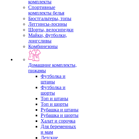
комплекты
Спортивные
комплекты белья
Бюстгальтеры, топы
Леггинсы-лосины
Шорты, велосипедки
Майки, футболки,
лонгсливы
Комбинезоны
Домашние комплекты,
пижамы
Футболка и
штаны
Футболка и
шорты
Топ и штаны
Топ и шорты
Рубашка и штаны
Рубашка и шорты
Халат и сорочка
Для беременных
и мам
Детские