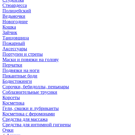
Стюардесса
Полицейский
Ведьмочки
Новогодние
Кошка
Зайчик
Танцовщица
Пожарный
Аксессуары
Портупеи и стрепы
Маски и повязки на голову
Перчатки
Подвязки на ноги
Пикантные боди
Бодистокинги
Сорочки, бебидоллы, пеньюары
Соблазнительные трусики
Корсеты
Косметика
Гели, смазки и лубриканты
Косметика с феромонами
Средства для массажа
Средства для интимной гигиены
Очки