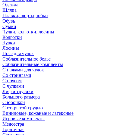
Одежда
Шляпа
Плавки, шорты, юбки
Обувь
Сумки
Чулки, колготки, лосины
Колготки
Чулки
Лосины
Пояс для чулок
Соблазнительное белье
Соблазнительные комплекты
С пажами для чулок
Со стрингами
С поясом
С чулками
Лиф и трусики
Большого размера
С юбочкой
С открытой грудью
Виниловые, кожаные и латексные
Игровые комплекты
Медсестра
Горничная
Студентка