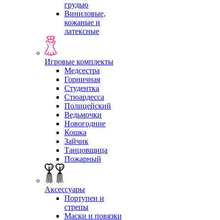
грудью
Виниловые,
кожаные и
латексные
Игровые комплекты
Медсестра
Горничная
Студентка
Стюардесса
Полицейский
Ведьмочки
Новогодние
Кошка
Зайчик
Танцовщица
Пожарный
Аксессуары
Портупеи и
стрепы
Маски и повязки