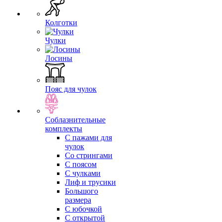
Колготки
Чулки
Лосины
Пояс для чулок
Соблазнительные
комплекты
С пажами для
чулок
Со стрингами
С поясом
С чулками
Лиф и трусики
Большого
размера
С юбочкой
С открытой