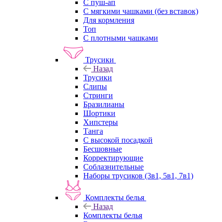
С пуш-ап
С мягкими чашками (без вставок)
Для кормления
Топ
С плотными чашками
Трусики
Назад
Трусики
Слипы
Стринги
Бразилианы
Шортики
Хипстеры
Танга
С высокой посадкой
Бесшовные
Корректирующие
Соблазнительные
Наборы трусиков (3в1, 5в1, 7в1)
Комплекты белья
Назад
Комплекты белья