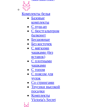
Комплекты белья
Базовые
комплекты
С пуш-ап
С бюстгальтером
балконет
Бесшовные
Без косточек
С мягкими
чашками (без
вставок)
С плотными
чашками
С топом
С поясом для
чулок
Со стрингами
Трусики высокой
посадки
Комплекты
Victoria's Secret