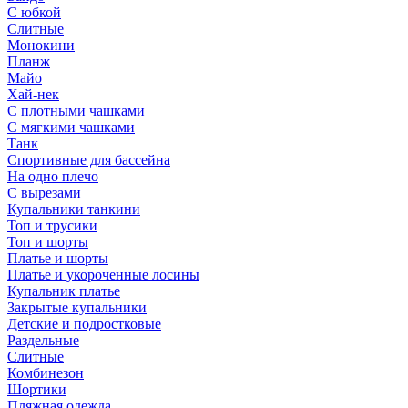
С юбкой
Слитные
Монокини
Планж
Майо
Хай-нек
С плотными чашками
С мягкими чашками
Танк
Спортивные для бассейна
На одно плечо
С вырезами
Купальники танкини
Топ и трусики
Топ и шорты
Платье и шорты
Платье и укороченные лосины
Купальник платье
Закрытые купальники
Детские и подростковые
Раздельные
Слитные
Комбинезон
Шортики
Пляжная одежда