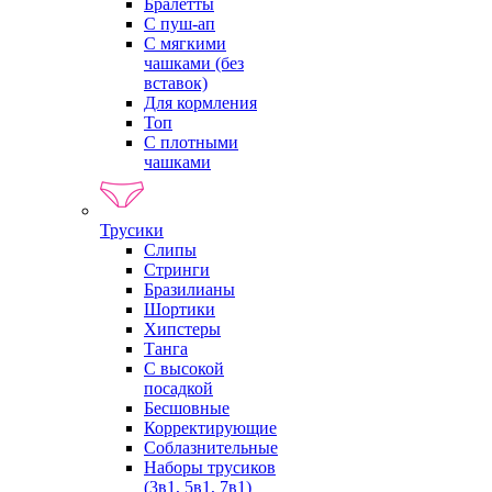
Бралетты
С пуш-ап
С мягкими
чашками (без
вставок)
Для кормления
Топ
С плотными
чашками
Трусики
Слипы
Стринги
Бразилианы
Шортики
Хипстеры
Танга
С высокой
посадкой
Бесшовные
Корректирующие
Соблазнительные
Наборы трусиков
(3в1, 5в1, 7в1)