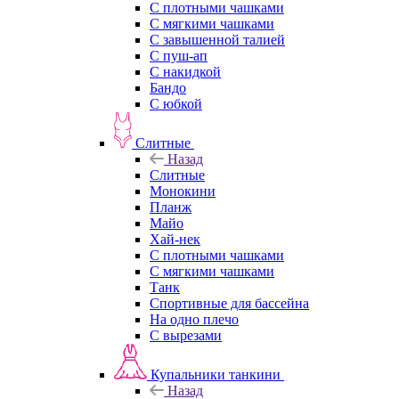
С плотными чашками
С мягкими чашками
С завышенной талией
С пуш-ап
С накидкой
Бандо
С юбкой
Слитные
Назад
Слитные
Монокини
Планж
Майо
Хай-нек
С плотными чашками
С мягкими чашками
Танк
Спортивные для бассейна
На одно плечо
С вырезами
Купальники танкини
Назад