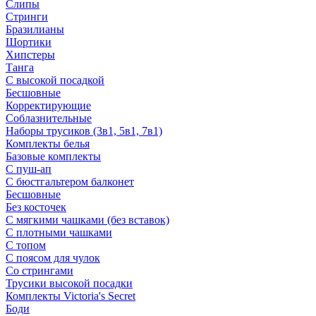
Слипы
Стринги
Бразилианы
Шортики
Хипстеры
Танга
С высокой посадкой
Бесшовные
Корректирующие
Соблазнительные
Наборы трусиков (3в1, 5в1, 7в1)
Комплекты белья
Базовые комплекты
С пуш-ап
С бюстгальтером балконет
Бесшовные
Без косточек
С мягкими чашками (без вставок)
С плотными чашками
С топом
С поясом для чулок
Со стрингами
Трусики высокой посадки
Комплекты Victoria's Secret
Боди