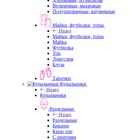
Хлопковые, из вискозы
Велюровые, махровые
Полупрозрачные, кружевные
Майки, футболки, топы
Назад
Майки, футболки, топы
Майка
Футболка
Топ
Лонгслив
Блуза
Тапочки
Купальники
Назад
Купальники
Раздельные
Назад
Раздельные
Бикини
Кроп топ
С шортами