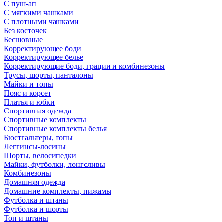
С пуш-ап
С мягкими чашками
С плотными чашками
Без косточек
Бесшовные
Корректирующее боди
Корректирующее белье
Корректирующие боди, грации и комбинезоны
Трусы, шорты, панталоны
Майки и топы
Пояс и корсет
Платья и юбки
Спортивная одежда
Спортивные комплекты
Спортивные комплекты белья
Бюстгальтеры, топы
Леггинсы-лосины
Шорты, велосипедки
Майки, футболки, лонгсливы
Комбинезоны
Домашняя одежда
Домашние комплекты, пижамы
Футболка и штаны
Футболка и шорты
Топ и штаны