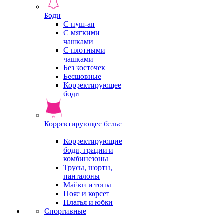
Боди
С пуш-ап
С мягкими
чашками
С плотными
чашками
Без косточек
Бесшовные
Корректирующее
боди
Корректирующее белье
Корректирующие
боди, грации и
комбинезоны
Трусы, шорты,
панталоны
Майки и топы
Пояс и корсет
Платья и юбки
Спортивные