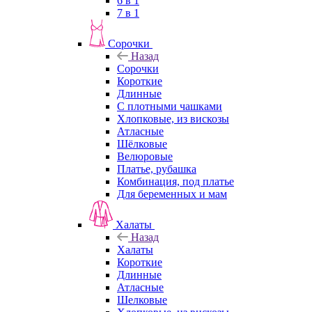
6 в 1
7 в 1
Сорочки
Назад
Сорочки
Короткие
Длинные
С плотными чашками
Хлопковые, из вискозы
Атласные
Шёлковые
Велюровые
Платье, рубашка
Комбинация, под платье
Для беременных и мам
Халаты
Назад
Халаты
Короткие
Длинные
Атласные
Шелковые