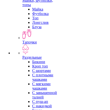
Майки, футболки,
топы
Майка
Футболка
Топ
Лонгслив
Блуза
Тапочки
Раздельные
Бикини
Кроп топ
С шортами
С плотными
чашками
С мягкими
чашками
С завышенной
талией
С пуш-ап
С накидкой