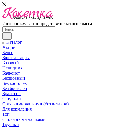
Интернет-магазин представительского класса
Каталог
Акции
Бельё
Бюстгальтеры
Базовый
Невидимка
Балконет
Бесшовный
Без косточек
Без бретелей
Бралетты
С пуш-ап
С мягкими чашками (без вставок)
Для кормления
Топ
С плотными чашками
Трусики