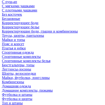
С пуш-ап
С мягкими чашками
С плотными чашками
Без косточек
Бесшовные
Корректирующее боди
Корректирующее белье
Корректирующие боди, грации и комбинезоны
Трусы, шорты, панталоны
Майки и топы
Пояс и корсет
Платья и юбки
Спортивная одежда
Спортивные комплекты
Спортивные комплекты белья
Бюстгальтеры, топы
Леггинсы-лосины
Шорты, велосипедки
Майки, футболки, лонгсливы
Комбинезоны
Домашняя одежда
Домашние комплекты, пижамы
Футболка и штаны
Футболка и шорты
Топ и штаны