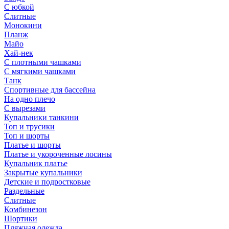
С юбкой
Слитные
Монокини
Планж
Майо
Хай-нек
С плотными чашками
С мягкими чашками
Танк
Спортивные для бассейна
На одно плечо
С вырезами
Купальники танкини
Топ и трусики
Топ и шорты
Платье и шорты
Платье и укороченные лосины
Купальник платье
Закрытые купальники
Детские и подростковые
Раздельные
Слитные
Комбинезон
Шортики
Пляжная одежда