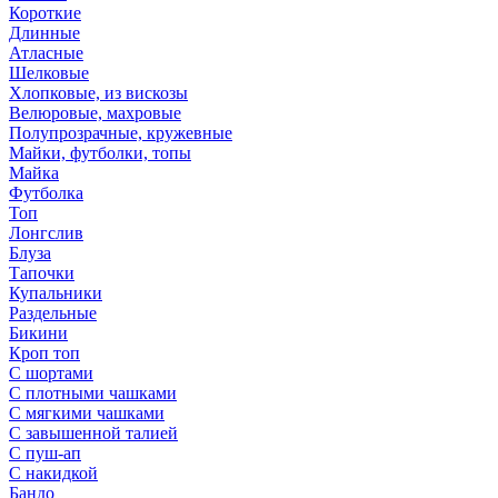
Короткие
Длинные
Атласные
Шелковые
Хлопковые, из вискозы
Велюровые, махровые
Полупрозрачные, кружевные
Майки, футболки, топы
Майка
Футболка
Топ
Лонгслив
Блуза
Тапочки
Купальники
Раздельные
Бикини
Кроп топ
С шортами
С плотными чашками
С мягкими чашками
С завышенной талией
С пуш-ап
С накидкой
Бандо