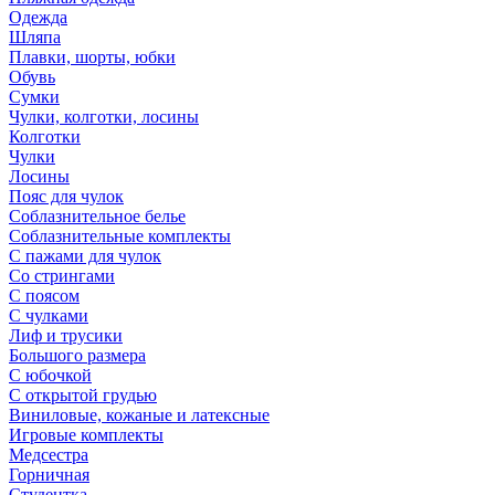
Одежда
Шляпа
Плавки, шорты, юбки
Обувь
Сумки
Чулки, колготки, лосины
Колготки
Чулки
Лосины
Пояс для чулок
Соблазнительное белье
Соблазнительные комплекты
С пажами для чулок
Со стрингами
С поясом
С чулками
Лиф и трусики
Большого размера
С юбочкой
С открытой грудью
Виниловые, кожаные и латексные
Игровые комплекты
Медсестра
Горничная
Студентка