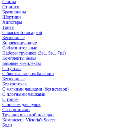
Слипы
Стринги
Бразилианы
Шортики
Хипстеры
Танга
С высокой посадкой
Бесшовные
Корректирующие
Соблазнительные
Наборы трусиков (3в1, 5в1, 7в1)
Комплекты белья
Базовые комплекты
С пуш-ап
С бюстгальтером балконет
Бесшовные
Без косточек
С мягкими чашками (без вставок)
С плотными чашками
С топом
С поясом для чулок
Со стрингами
Трусики высокой посадки
Комплекты Victoria's Secret
Боди