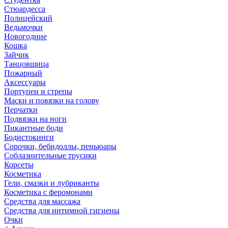
Стюардесса
Полицейский
Ведьмочки
Новогодние
Кошка
Зайчик
Танцовщица
Пожарный
Аксессуары
Портупеи и стрепы
Маски и повязки на голову
Перчатки
Подвязки на ноги
Пикантные боди
Бодистокинги
Сорочки, бебидоллы, пеньюары
Соблазнительные трусики
Корсеты
Косметика
Гели, смазки и лубриканты
Косметика с феромонами
Средства для массажа
Средства для интимной гигиены
Очки