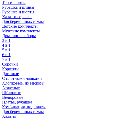
Топ и шорты
Рубашка и штаны
Рубашка и шорты
Халат и сорочка
Для беременных и мам
Детские комплекты
Мужские комплекты
Домашние наборы
3 в 1
4 в 1
5 в 1
6 в 1
7 в 1
Сорочки
Короткие
Длинные
С плотными чашками
Хлопковые, из вискозы
Атласные
Шёлковые
Велюровые
Платье, рубашка
Комбинация, под платье
Для беременных и мам
Халаты